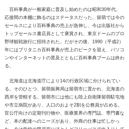
百科事典が一般家庭に普及し始めたのは昭和30年代。
応接間の本棚に飾るのはステータスだった。留萌では今の
セールスにより百科事典の売上が急伸し、今は出版社から
トップセールス書店員として褒賞され、東京ドームのプロ
野球観戦旅行に招待された。だがその後、1990（平成2）
年にはブリタニカ百科事典が売上のピークを迎え、パソコ
ンやインターネットの普及とともに百科事典ブームは終わ
る。
北海道は北海道庁により14の行政区域に分けられてい
る。そのひとつ、留萌振興局は留萌市に置かれ、北海道の
西岸を管轄する。留萌市には他にも陸上自衛隊留萌駐屯地
や市立病院があり、人口のおよそ2割を公務員が占める。
官公庁向けの定期刊行物や、医療業界の専門誌、専門書な
ど、本の配達へのニーズがあり、外商の仕事は忙しかっ