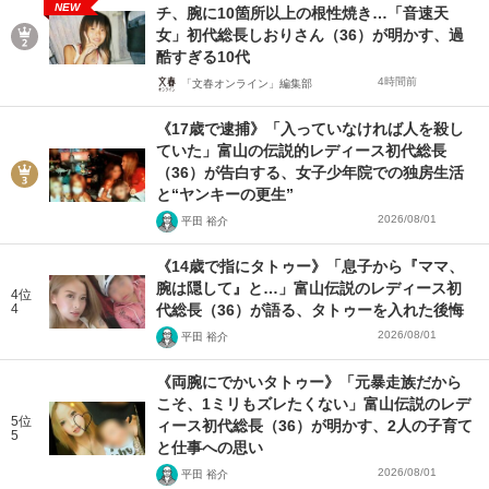
NEW
チ、腕に10箇所以上の根性焼き…「音速天
女」初代総長しおりさん（36）が明かす、過
酷すぎる10代
4時間前
「文春オンライン」編集部
《17歳で逮捕》「入っていなければ人を殺し
ていた」富山の伝説的レディース初代総長
（36）が告白する、女子少年院での独房生活
と“ヤンキーの更生”
2026/08/01
平田 裕介
《14歳で指にタトゥー》「息子から『ママ、
腕は隠して』と…」富山伝説のレディース初
4位
4
代総長（36）が語る、タトゥーを入れた後悔
2026/08/01
平田 裕介
《両腕にでかいタトゥー》「元暴走族だから
こそ、1ミリもズレたくない」富山伝説のレデ
5位
ィース初代総長（36）が明かす、2人の子育て
5
と仕事への思い
2026/08/01
平田 裕介