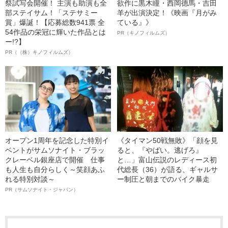
祭試写会開催！ 主演も助演も全
欲作に黒木瞳・西岡德馬・吉田
部ステイサム！「ステサミー
羊が出演決定！《映画『月がみ
賞」爆誕！【応募総数941票 全
ている』》
54作品の栄冠に輝いた作品とは
PR（キノフィルムズ）
ー!?】
PR（（株）キノフィルムズ）
オープン1周年を記念した特別イ
《タイマン50戦無敗》「顔を見
ベントがサムソナイト・ブラッ
ると、『やばい。逃げろ』
クレーベル銀座店で開催 仕事
と…」富山伝説のレディース初
も人生も自分らしく～笑顔あふ
代総長（36）が語る、ギャルサ
れる特別対談～
ー制圧と朝までのバイク暴走
PR（サムソナイト・ジャパン）