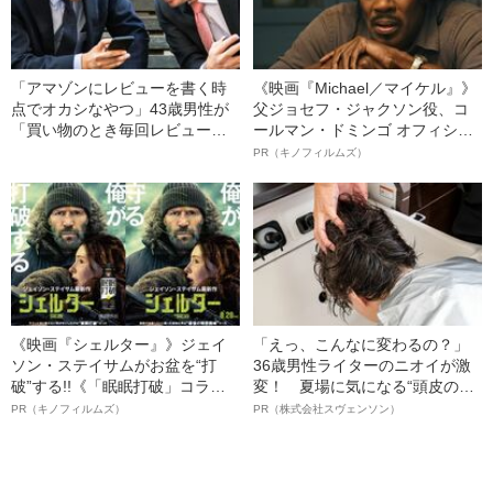
「アマゾンにレビューを書く時
《映画『Michael／マイケル』》
点でオカシなやつ」43歳男性が
父ジョセフ・ジャクソン役、コ
「買い物のとき毎回レビューを
ールマン・ドミンゴ オフィシャ
見る癖」をやめれたワケ
ルインタビュー“観客を魅了した
PR（キノフィルムズ）
名優、複雑な父親像への想いを
語る”《日本興収70億円突破》
《映画『シェルター』》ジェイ
「えっ、こんなに変わるの？」
ソン・ステイサムがお盆を“打
36歳男性ライターのニオイが激
破”する!!《「眠眠打破」コラ
変！ 夏場に気になる“頭皮のニ
ボ》
オイ”や“ベタつき”を解消す
PR（キノフィルムズ）
PR（株式会社スヴェンソン）
る、“ウィッグのスペシャリス
ト”が生み出した徹底ケアとは