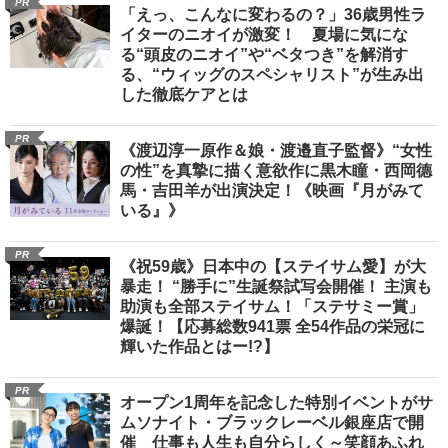
PR
「えっ、こんなに変わるの？」36歳男性ラ
イターのニオイが激変！ 夏場に気にな
る“頭皮のニオイ”や“ベタつき”を解消す
る、“ウィッグのスペシャリスト”が生み出
した徹底ケアとは
PR
《渡辺淳一原作＆娘・渡邉直子監督》“女性
の性”を真摯に描く意欲作に黒木瞳・西岡德
馬・吉田羊が出演決定！《映画『月がみて
いる』》
PR
《祝59歳》日本中の【ステイサム愛】が大
暴走！ “勝手に”生誕祭試写会開催！ 主演も
助演も全部ステイサム！「ステサミー賞」
爆誕！【応募総数941票 全54作品の栄冠に
輝いた作品とはー!?】
PR
オープン1周年を記念した特別イベントがサ
ムソナイト・ブラックレーベル銀座店で開
催 仕事も人生も自分らしく～笑顔あふれ