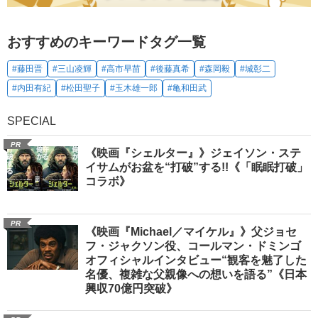
おすすめのキーワードタグ一覧
#藤田晋
#三山凌輝
#高市早苗
#後藤真希
#森岡毅
#城彰二
#内田有紀
#松田聖子
#玉木雄一郎
#亀和田武
SPECIAL
PR
《映画『シェルター』》ジェイソン・ステ
イサムがお盆を“打破”する!!《「眠眠打破」
コラボ》
PR
《映画『Michael／マイケル』》父ジョセ
フ・ジャクソン役、コールマン・ドミンゴ
オフィシャルインタビュー“観客を魅了した
名優、複雑な父親像への想いを語る”《日本
興収70億円突破》