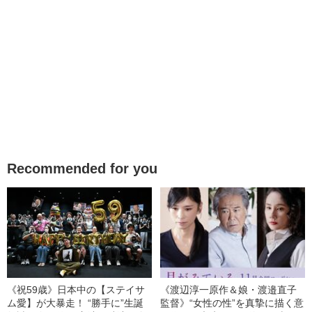
Recommended for you
《祝59歳》日本中の【ステイサ
《渡辺淳一原作＆娘・渡邉直子
ム愛】が大暴走！ “勝手に”生誕
監督》“女性の性”を真摯に描く意