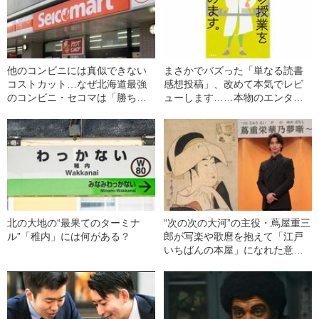
他のコンビニには真似できない
まさかでバズった「単なる読書
コストカット…なぜ北海道最強
感想投稿」、改めて本気でレビ
のコンビニ・セコマは「勝ち続
ューします……本物のエンター
けられる」のか
テインメントには本物の魂が宿
る！
北の大地の“最果てのターミナ
“次の次の大河”の主役・蔦屋重三
ル”「稚内」には何がある？
郎が写楽や歌麿を抱えて「江戸
いちばんの本屋」になれた意外
な理由「風流も文才もないけれ
ど…」