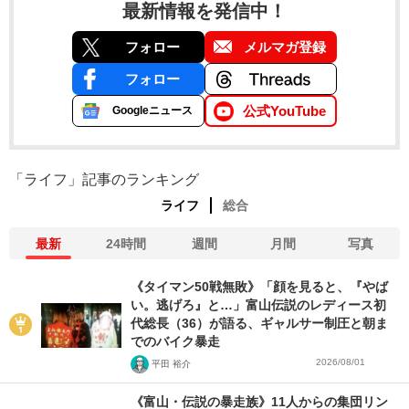
最新情報を発信中！
フォロー
メルマガ登録
フォロー
公式YouTube
Googleニュース
「ライフ」記事のランキング
ライフ
総合
最新
24時間
週間
月間
写真
《タイマン50戦無敗》「顔を見ると、『やば
い。逃げろ』と…」富山伝説のレディース初
代総長（36）が語る、ギャルサー制圧と朝ま
でのバイク暴走
2026/08/01
平田 裕介
《富山・伝説の暴走族》11人からの集団リン