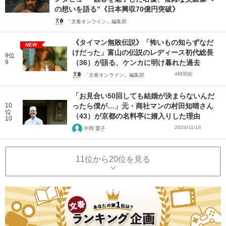
の想いを語る”《日本興収70億円突破》
「文春オンライン」編集部
《タイマン無敗伝説》「怖いもの知らずなだ
NEW
けだった」富山の伝説のレディース初代総長
9位
9
（36）が語る、ケンカに明け暮れた過去
4時間前
「文春オンライン」編集部
「お見合い50回しても結婚が決まらないんだ
10
ったら僕が…」元・商社マンの村田知晴さん
位
（43）が京都の名料亭に婿入りした理由
10
2024/11/16
中岡 愛子
11位から20位を見る