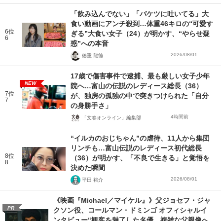
「飲み込んでない」「バケツに吐いてる」大
食い動画にアンチ殺到…体重46キロの“可愛す
6位
ぎる”大食い女子（24）が明かす、“やらせ疑
6
惑”への本音
2026/08/01
徳重 龍徳
17歳で傷害事件で逮捕、最も厳しい女子少年
NEW
院へ…富山の伝説のレディース総長（36）
7位
が、独房の孤独の中で突きつけられた「自分
7
の身勝手さ」
4時間前
「文春オンライン」編集部
“イルカのおじちゃん”の虐待、11人から集団
リンチも…富山伝説のレディース初代総長
8位
（36）が明かす、「不良で生きる」と覚悟を
8
決めた瞬間
2026/08/01
平田 裕介
《映画『Michael／マイケル』》父ジョセフ・ジャ
PR
クソン役、コールマン・ドミンゴ オフィシャルイ
ンタビュー“観客を魅了した名優、複雑な父親像へ