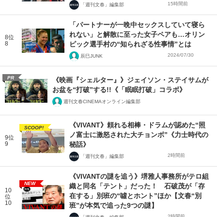
15時間前
「週刊文春」編集部
「パートナーが一晩中セックスしていて寝ら
れない」と解散に至った女子ペアも…オリン
8位
8
ピック選手村の“知られざる性事情”とは
2024/07/30
辰巳JUNK
PR
《映画『シェルター』》ジェイソン・ステイサムが
お盆を“打破”する!!《「眠眠打破」コラボ》
週刊文春CINEMAオンライン編集部
《VIVANT》頼れる相棒・ドラムが認めた“照
SCOOP!
ノ富士に激怒された大チョンボ”《力士時代の
9位
9
秘話》
2時間前
「週刊文春」編集部
《VIVANTの謎を追う》堺雅人事務所がテロ組
NEW
織と同名「テント」だった！ 石破茂が「存
10
在する」別班の“噓とホント”ほか【文春“別
位
10
班”が本気で追った9つの謎】
2時間前