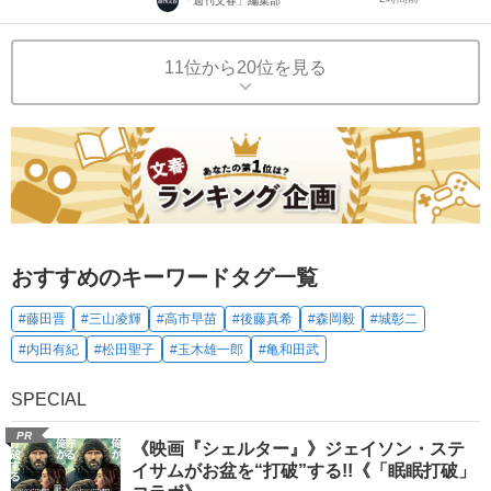
「週刊文春」編集部
11位から20位を見る
おすすめのキーワードタグ一覧
#藤田晋
#三山凌輝
#高市早苗
#後藤真希
#森岡毅
#城彰二
#内田有紀
#松田聖子
#玉木雄一郎
#亀和田武
SPECIAL
PR
《映画『シェルター』》ジェイソン・ステ
イサムがお盆を“打破”する!!《「眠眠打破」