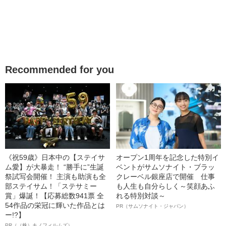
Recommended for you
《祝59歳》日本中の【ステイサ
オープン1周年を記念した特別イ
ム愛】が大暴走！ “勝手に”生誕
ベントがサムソナイト・ブラッ
祭試写会開催！ 主演も助演も全
クレーベル銀座店で開催 仕事
部ステイサム！「ステサミー
も人生も自分らしく～笑顔あふ
賞」爆誕！【応募総数941票 全
れる特別対談～
54作品の栄冠に輝いた作品とは
PR（サムソナイト・ジャパン）
ー!?】
PR（（株）キノフィルムズ）