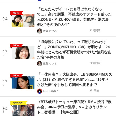
「だんだんボイトレにも呼ばれなくなっ
NEW
て…」高3で脱退→再結成のオファーも断った
4位
元ZONE・MIZUHOが語る、芸能界引退の裏
4
側と“その後の人生”
22時間前
佐藤 ちひろ
「収録後に泣いていた、って報じられたけ
NEW
ど…」ZONEのMIZUHO（38）が明かす、24
5位
年前にとんねるず石橋貴明がつけた“強烈なあ
5
だ名”事件の真相
22時間前
佐藤 ちひろ
「一体何者？」大阪出身、LE SSERAFIMカズ
NEW
ハ（23）の“異色すぎる経歴”とは…“15年さ
6位
6
さげた夢”を手放して韓国へ渡るまで
2時間前
K-POPゆりこ
《BTS厳戒トーキョー滞在記》RM→渋谷で飲
SCOOP!
み会、JIN→伊豆の温泉、V→よみうりラン
7位
7
ド…密着撮！【無料公開】