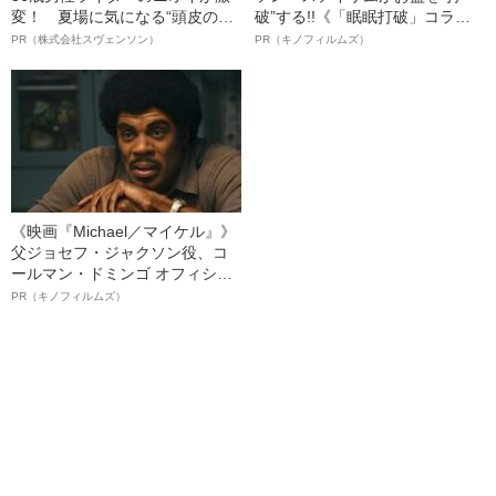
変！ 夏場に気になる“頭皮のニ
破”する!!《「眠眠打破」コラ
オイ”や“ベタつき”を解消す
ボ》
PR（株式会社スヴェンソン）
PR（キノフィルムズ）
る、“ウィッグのスペシャリス
ト”が生み出した徹底ケアとは
《映画『Michael／マイケル』》
父ジョセフ・ジャクソン役、コ
ールマン・ドミンゴ オフィシャ
ルインタビュー“観客を魅了した
PR（キノフィルムズ）
名優、複雑な父親像への想いを
語る”《日本興収70億円突破》