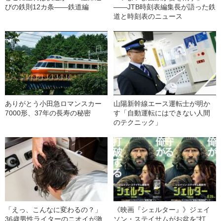
びの鉄則12カ条――鉄道編
――JTB時刻表編集長が語った鉄
道と時刻表のニュース
ありがとう小田急ロマンスカー
山陽新幹線エース運転士が明か
7000形、37年の長寿の秘密
す「自動運転にはできない人間
のテクニック」
「えっ、こんなに変わるの？」
《映画『シェルター』》ジェイ
36歳男性ライターのニオイが激
ソン・ステイサムがお盆を“打