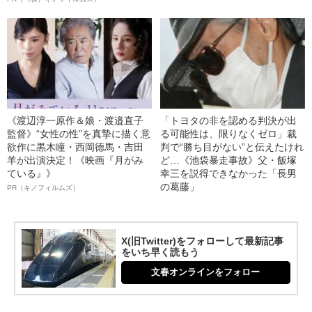
《渡辺淳一原作＆娘・渡邉直子
「トヨタの非を認める判決が出
監督》“女性の性”を真摯に描く意
る可能性は、限りなくゼロ」裁
欲作に黒木瞳・西岡德馬・吉田
判で“勝ち目がない”と伝えたけれ
羊が出演決定！《映画『月がみ
ど…《池袋暴走事故》父・飯塚
ている』》
幸三を説得できなかった「長男
の葛藤」
PR（キノフィルムズ）
X(旧Twitter)をフォローして最新記事
をいち早く読もう
文春オンラインをフォロー