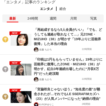
「エンタメ」記事のランキング
エンタメ
総合
最新
24時間
週間
月間
写真
「再結成するなら5人全員がいい」「でも、ど
NEW
うしても連絡が取れなくて…」元ZONE・
MIZUHO（38）が明かす「19年ぶりに芸能界
復帰」した本当の理由
22時間前
佐藤 ちひろ
「印税は1円ももらっていません」19年ぶりに
NEW
芸能界に復帰したZONE・MIZUHO（38）が
明かす、紅白3年連続出場したのに“月収8万
円”だった絶頂期
22時間前
佐藤 ちひろ
「宮脇咲良じゃないほう」“知名度の差”が懸
NEW
念されたが…それでもLE SSERAFIMカズハ
（23）が人気メンバーになった“納得の理由”
2時間前
K-POPゆりこ