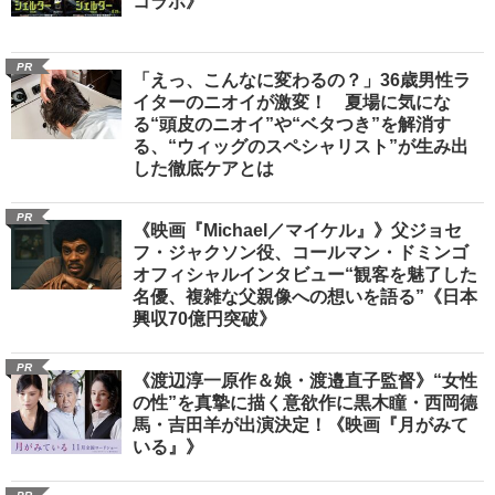
コラボ》
PR
「えっ、こんなに変わるの？」36歳男性ラ
イターのニオイが激変！ 夏場に気にな
る“頭皮のニオイ”や“ベタつき”を解消す
る、“ウィッグのスペシャリスト”が生み出
した徹底ケアとは
PR
《映画『Michael／マイケル』》父ジョセ
フ・ジャクソン役、コールマン・ドミンゴ
オフィシャルインタビュー“観客を魅了した
名優、複雑な父親像への想いを語る”《日本
興収70億円突破》
PR
《渡辺淳一原作＆娘・渡邉直子監督》“女性
の性”を真摯に描く意欲作に黒木瞳・西岡德
馬・吉田羊が出演決定！《映画『月がみて
いる』》