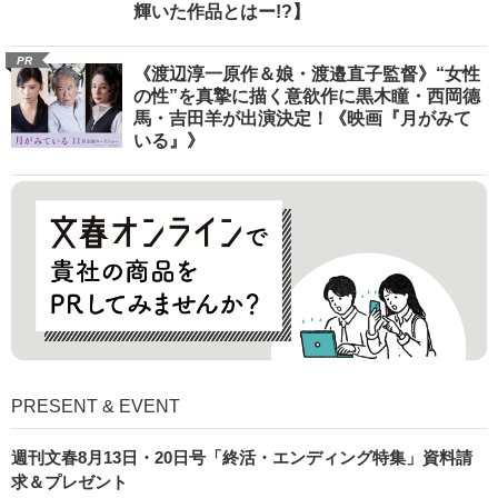
輝いた作品とはー!?】
PR
《渡辺淳一原作＆娘・渡邉直子監督》“女性
の性”を真摯に描く意欲作に黒木瞳・西岡德
馬・吉田羊が出演決定！《映画『月がみて
いる』》
PRESENT & EVENT
週刊文春8月13日・20日号「終活・エンディング特集」資料請
求＆プレゼント