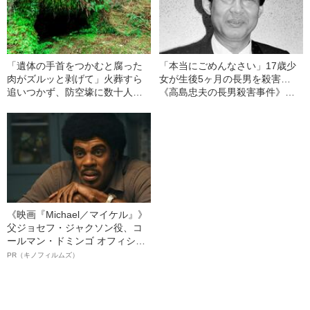
「遺体の手首をつかむと腐った
「本当にごめんなさい」17歳少
肉がズルッと剥げて」火葬すら
女が生後5ヶ月の長男を殺害…
追いつかず、防空壕に数十人
《高島忠夫の長男殺害事件》夫
を“集団土葬”…この世の地獄を見
婦が背負った“消えない傷”（昭和
た少年兵が明かした“過酷すぎる
39年の事件）
任務”とは
《映画『Michael／マイケル』》
父ジョセフ・ジャクソン役、コ
ールマン・ドミンゴ オフィシャ
ルインタビュー“観客を魅了した
PR（キノフィルムズ）
名優、複雑な父親像への想いを
語る”《日本興収70億円突破》