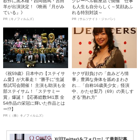
欲作に黒木瞳・西岡德馬・吉田
クレーベル銀座店で開催 仕事
羊が出演決定！《映画『月がみ
も人生も自分らしく～笑顔あふ
ている』》
れる特別対談～
PR（キノフィルムズ）
PR（サムソナイト・ジャパン）
《祝59歳》日本中の【ステイサ
ヤクザ顔負けの「血みどろ情
ム愛】が大暴走！ “勝手に”生誕
事」豊満な身体を舐めまわさ
祭試写会開催！ 主演も助演も全
れ…「自称16歳美少女」怪演
部ステイサム！「ステサミー
中、かたせ梨乃（69）の美しす
賞」爆誕！【応募総数941票 全
ぎる“熟れ方”
54作品の栄冠に輝いた作品とは
ー!?】
PR（（株）キノフィルムズ）
X(旧Twitter)をフォローして最新記事