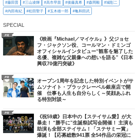
#藤田晋
#三山凌輝
#高市早苗
#後藤真希
#森岡毅
#城彰二
#内田有紀
#松田聖子
#玉木雄一郎
#亀和田武
SPECIAL
PR
《映画『Michael／マイケル』》父ジョセ
フ・ジャクソン役、コールマン・ドミンゴ
オフィシャルインタビュー“観客を魅了した
名優、複雑な父親像への想いを語る”《日本
興収70億円突破》
PR
オープン1周年を記念した特別イベントがサ
ムソナイト・ブラックレーベル銀座店で開
催 仕事も人生も自分らしく～笑顔あふれ
る特別対談～
PR
《祝59歳》日本中の【ステイサム愛】が大
暴走！ “勝手に”生誕祭試写会開催！ 主演も
助演も全部ステイサム！「ステサミー賞」
爆誕！【応募総数941票 全54作品の栄冠に