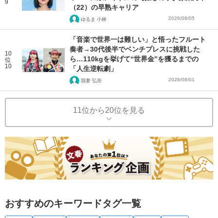
9
（22）の早熟キャリア
2026/08/05
ゆるま 小林
「音楽で世界一は難しい」と悟ったフルート
奏者→30代後半でベンチプレスに挑戦した
10
ら…110kgを挙げて“世界金”を獲るまでの
位
10
「人生逆転劇」
2026/08/01
我妻 弘崇
11位から20位を見る
おすすめのキーワードタグ一覧