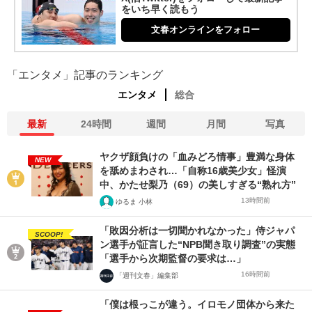
をいち早く読もう
文春オンラインをフォロー
「エンタメ」記事のランキング
エンタメ
総合
最新
24時間
週間
月間
写真
ヤクザ顔負けの「血みどろ情事」豊満な身体
NEW
を舐めまわされ…「自称16歳美少女」怪演
中、かたせ梨乃（69）の美しすぎる“熟れ方”
13時間前
ゆるま 小林
「敗因分析は一切聞かれなかった」侍ジャパ
SCOOP!
ン選手が証言した“NPB聞き取り調査”の実態
「選手から次期監督の要求は…」
16時間前
「週刊文春」編集部
「僕は根っこが違う。イロモノ団体から来た