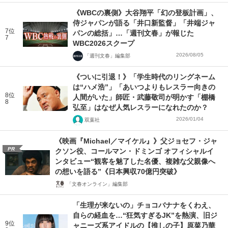
《WBCの裏側》大谷翔平「幻の登板計画」、
侍ジャパンが語る「井口新監督」「井端ジャ
7位
パンの総括」…「週刊文春」が報じた
7
WBC2026スクープ
2026/08/05
「週刊文春」編集部
《ついに引退！》「学生時代のリングネーム
は“ハメ浩”」「あいつよりもレスラー向きの
8位
人間がいた」師匠・武藤敬司が明かす「棚橋
8
弘至」はなぜ人気レスラーになれたのか？
2026/01/04
双葉社
《映画『Michael／マイケル』》父ジョセフ・ジャ
PR
クソン役、コールマン・ドミンゴ オフィシャルイ
ンタビュー“観客を魅了した名優、複雑な父親像へ
の想いを語る”《日本興収70億円突破》
「文春オンライン」編集部
「生理が来ないの」チョコバナナをくわえ、
自らの経血を…“狂気すぎるJK”を熱演、旧ジ
9位
ャニーズ系アイドルの【推しの子】原菜乃華