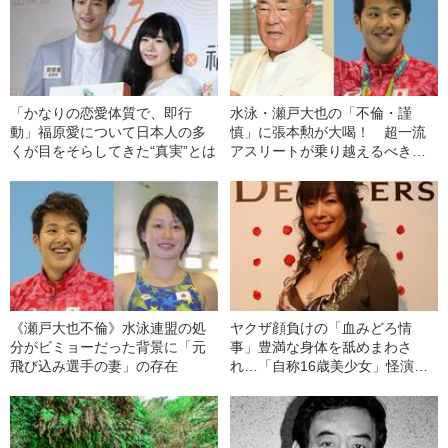
「かなりの恋愛体質で、即行
水泳・瀬戸大也の「不倫・謹
動」福原愛について日本人の多
慎」に張本勲が大喝！ 超一流
くが目をそらしてきた“真実”とは
アスリートが乗り越えるべき
「下半身問題」
《瀬戸大也不倫》水泳連盟の処
ヤクザ顔負けの「血みどろ情
分がビミョーだった背景に「元
事」豊満な身体を舐めまわさ
飛び込み選手の妻」の存在
れ…「自称16歳美少女」怪演
中、かたせ梨乃（69）の美しす
ぎる“熟れ方”