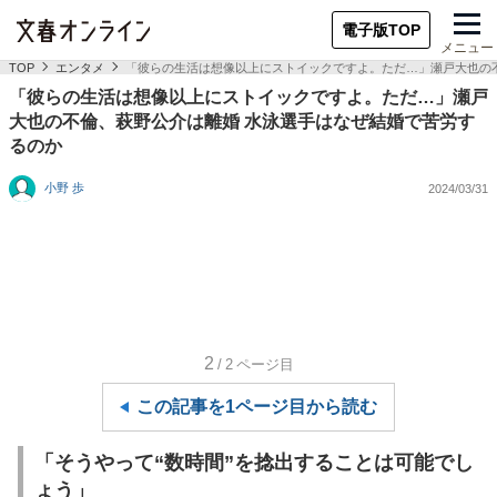
電子版TOP
メニュー
TOP
エンタメ
「彼らの生活は想像以上にストイックですよ。ただ…」瀬戸大也の
「彼らの生活は想像以上にストイックですよ。ただ…」瀬戸
大也の不倫、萩野公介は離婚 水泳選手はなぜ結婚で苦労す
るのか
小野 歩
2024/03/31
2
/2
ページ目
この記事を1ページ目から読む
「そうやって“数時間”を捻出することは可能でし
ょう」