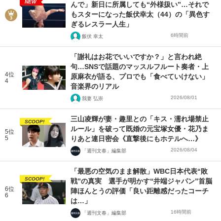
NEW
んで」新日に所属しても“外様扱い”…それで
もスターになった飯伏幸太（44）の「異色す
ぎるレスラー人生」
6時間前
飯伏 幸太
「謝礼はお花でいいですか？」と言われ絶
句…SNSで話題のマッスルフルート奏者・上
4位
原麻衣が語る、プロでも「食べていけない」
4
音楽界のリアル
2026/08/01
我妻 弘崇
三山凌輝が妻・趣里との「キス・濡れ場禁止
SCOOP!
ルール」を破って既婚の元宝塚女優・花乃ま
5位
5
りあと連日密会《直撃後にもホテルへ…》
2026/08/04
「週刊文春」編集部
「最悪の空気のまま解散」WBC日本代表“敗
SCOOP!
戦”の真実 選手が明かす“井端ジャパン”首脳
6位
陣ほんとうの評価「良い距離感だったコーチ
6
は…」
16時間前
「週刊文春」編集部