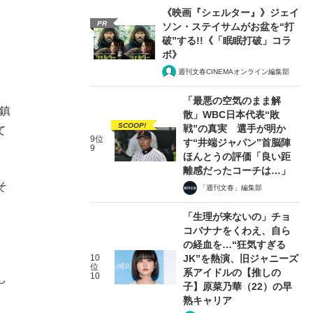
《映画『シェルター』》ジェイ
PR
ソン・ステイサムがお盆を“打
破”する!!《「眠眠打破」コラ
ボ》
週刊文春CINEMAオンライン編集部
「最悪の空気のまま解
鎮
散」WBC日本代表“敗
SCOOP!
戦”の真実 選手が明か
て
9位
す“井端ジャパン”首脳陣
9
ほんとうの評価「良い距
離感だったコーチは…」
そ
「週刊文春」編集部
「生理が来ないの」チョ
コバナナをくわえ、自ら
の経血を…“狂気すぎる
10
JK”を熱演、旧ジャニーズ
位
系アイドルの【推しの
10
し
子】原菜乃華（22）の早
熟キャリア