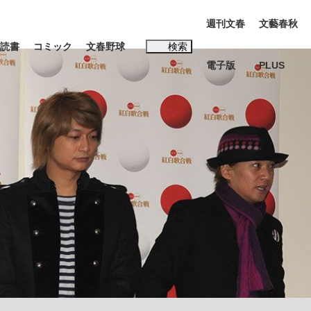
週刊文春
文藝春秋
読書
コミック
文春野球
検索
電子版
PLUS
インタビュー
読書
#松田聖子
む将棋
BC日本代表“敗戦”の真実 選手が明かす...