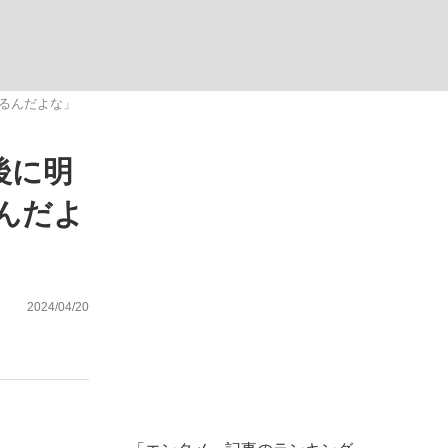
ない資産運用のすべて
てるんだよな」
後に明
が悲しい」『北の国から』倉本聰氏（91...
んだよ
2024/04/20