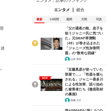
「エンタメ」記事のランキング
エンタメ
総合
最新
24時間
週間
月間
写真
「父の通夜の晩、息子を
罪
狙うジャニー氏に気づい
た」元SMAP草彅剛
（49）が巻き込まれた
「ジャニーズ性加害問
を述
題」の“数奇な因縁”
山本 雲丹
し
「近藤真彦が使っていた
部屋で…」「性器を握ら
NEW
される」ジャニー喜多川
による性加害、語り始め
た被害者たち《徹底取材
の裏側》
髙橋 大介
誰がSMAPを“殺した”の