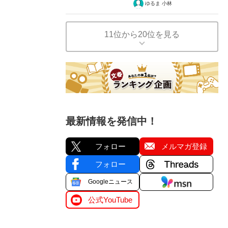
ゆるま 小林
11位から20位を見る
最新情報を発信中！
フォロー
メルマガ登録
フォロー
Googleニュース
公式YouTube