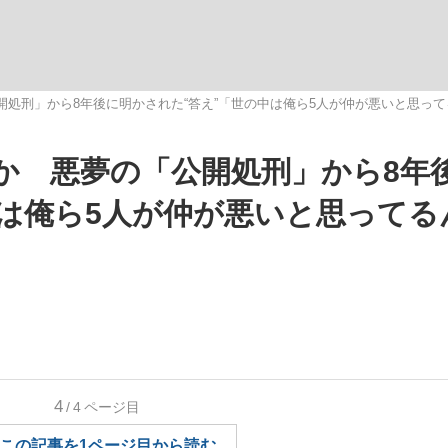
いまさら聞け
公開処刑」から8年後に明かされた“答え”「世の中は俺ら5人が仲が悪いと思っ
のか 悪夢の「公開処刑」から8年
手が証言した“NPB聞...
「クマが悪者扱いされているの
中は俺ら5人が仲が悪いと思ってる
もっと見る
4
/4
ページ目
カー日本代表・森保一監督...
この記事を1ページ目から読む