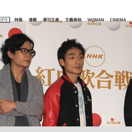
ゴリ
特集
連載
週刊文春
文藝春秋
WOMAN
CINEMA
キーワード入力
ス
エンタメ
ライフ
ビジネス
ーワードタグ一覧
山凌輝
#高市早苗
#後藤真希
#森岡毅
#城彰二
#内田有紀
観る将棋、読
#亀和田武
て明かした日本代表監督に...
「最悪の空気のまま解散」W