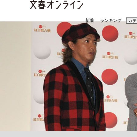
新着
ランキング
カテ
スクープ
ニュー
おすすめのキ
#藤田晋
#三
#玉木雄一郎
「90%は失敗する。でも…」本田圭佑が初め
終戦から81年