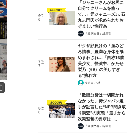
「ジャニーさんがお尻に
自分でクリームを塗っ
SCOOP!
て…」元ジャニーズJr. 石
6位
6
丸志門氏が求められたお
ぞましい性行為
「週刊文春」編集部
ヤクザ顔負けの「血みど
ろ情事」豊満な身体を舐
めまわされ…「自称16歳
7位
美少女」怪演中、かたせ
7
梨乃（69）の美しすぎ
る“熟れ方”
ゆるま 小林
「敗因分析は一切聞かれ
なかった」侍ジャパン選
SCOOP!
手が証言した“NPB聞き取
8位
8
り調査”の実態「選手から
次期監督の要求は…」
ょ
「週刊文春」編集部