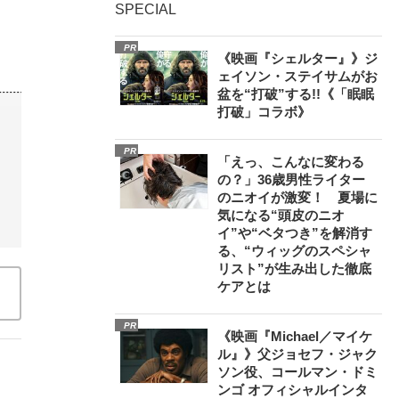
SPECIAL
PR
《映画『シェルター』》ジ
ェイソン・ステイサムがお
盆を“打破”する!!《「眠眠
打破」コラボ》
PR
「えっ、こんなに変わる
の？」36歳男性ライター
のニオイが激変！ 夏場に
気になる“頭皮のニオ
イ”や“ベタつき”を解消す
る、“ウィッグのスペシャ
リスト”が生み出した徹底
ケアとは
PR
《映画『Michael／マイケ
ル』》父ジョセフ・ジャク
ソン役、コールマン・ドミ
ンゴ オフィシャルインタ