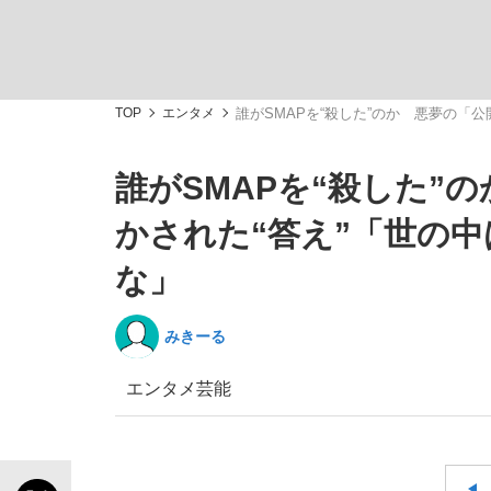
TOP
エンタメ
誰がSMAPを“殺した”のか 悪夢の「
誰がSMAPを“殺した”
「敗因分析は一切聞かれなかった」侍ジャパン選
キングの誕生を、目撃せよ。
かされた“答え”「世の
な」
みきーる
the Style
エンタメ
芸能
「目標達成できなかったからと言って…」サッ