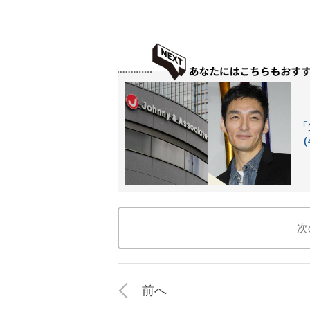
「
（
次
前へ