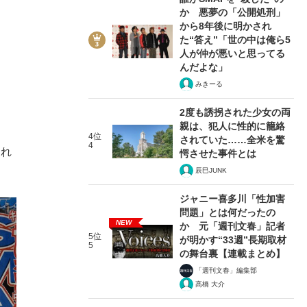
か 悪夢の「公開処刑」
から8年後に明かされ
た“答え”「世の中は俺ら5
人が仲が悪いと思ってる
んだよな」
みきーる
2度も誘拐された少女の両
親は、犯人に性的に籠絡
4位
されていた……全米を驚
4
それ
愕させた事件とは
辰巳JUNK
ジャニー喜多川「性加害
問題」とは何だったの
NEW
か 元「週刊文春」記者
5位
が明かす“33週”長期取材
5
の舞台裏【連載まとめ】
「週刊文春」編集部
髙橋 大介