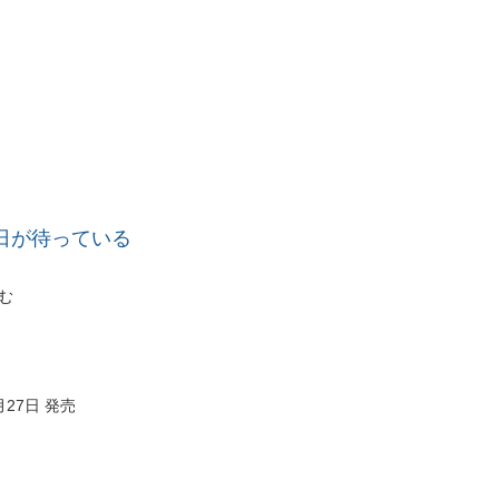
日が待っている
む
月27日 発売