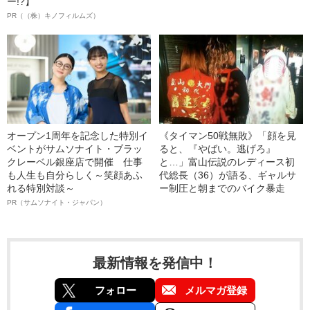
ー!?】
PR（（株）キノフィルムズ）
オープン1周年を記念した特別イ
《タイマン50戦無敗》「顔を見
ベントがサムソナイト・ブラッ
ると、『やばい。逃げろ』
クレーベル銀座店で開催 仕事
と…」富山伝説のレディース初
も人生も自分らしく～笑顔あふ
代総長（36）が語る、ギャルサ
れる特別対談～
ー制圧と朝までのバイク暴走
PR（サムソナイト・ジャパン）
最新情報を発信中！
フォロー
メルマガ登録