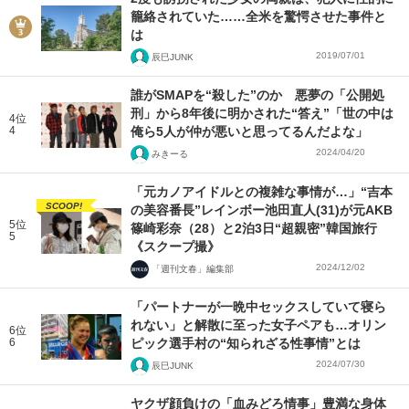
籠絡されていた……全米を驚愕させた事件と
は
2019/07/01
辰巳JUNK
誰がSMAPを“殺した”のか 悪夢の「公開処
刑」から8年後に明かされた“答え”「世の中は
4位
4
俺ら5人が仲が悪いと思ってるんだよな」
2024/04/20
みきーる
「元カノアイドルとの複雑な事情が…」“吉本
SCOOP!
の美容番長”レインボー池田直人(31)が元AKB
5位
篠崎彩奈（28）と2泊3日“超親密”韓国旅行
5
《スクープ撮》
2024/12/02
「週刊文春」編集部
「パートナーが一晩中セックスしていて寝ら
れない」と解散に至った女子ペアも…オリン
6位
6
ピック選手村の“知られざる性事情”とは
2024/07/30
辰巳JUNK
ヤクザ顔負けの「血みどろ情事」豊満な身体