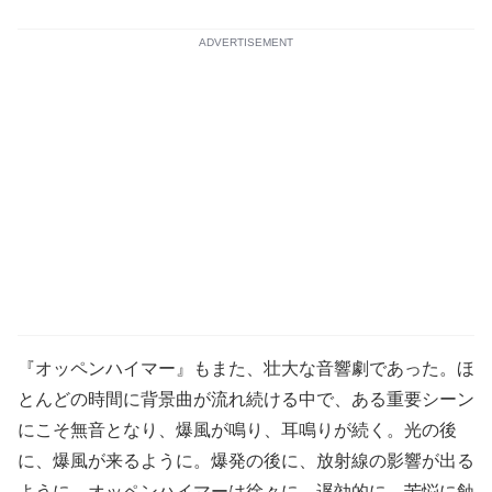
ADVERTISEMENT
『オッペンハイマー』もまた、壮大な音響劇であった。ほ
とんどの時間に背景曲が流れ続ける中で、ある重要シーン
にこそ無音となり、爆風が鳴り、耳鳴りが続く。光の後
に、爆風が来るように。爆発の後に、放射線の影響が出る
ように。オッペンハイマーは徐々に、遅効的に、苦悩に蝕