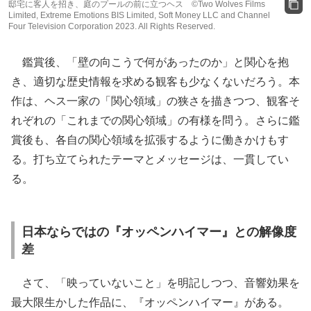
邸宅に客人を招き、庭のプールの前に立つヘス ©Two Wolves Films
Limited, Extreme Emotions BIS Limited, Soft Money LLC and Channel
Four Television Corporation 2023. All Rights Reserved.
鑑賞後、「壁の向こうで何があったのか」と関心を抱
き、適切な歴史情報を求める観客も少なくないだろう。本
作は、ヘス一家の「関心領域」の狭さを描きつつ、観客そ
れぞれの「これまでの関心領域」の有様を問う。さらに鑑
賞後も、各自の関心領域を拡張するように働きかけもす
る。打ち立てられたテーマとメッセージは、一貫してい
る。
日本ならではの『オッペンハイマー』との解像度
差
さて、「映っていないこと」を明記しつつ、音響効果を
最大限生かした作品に、『オッペンハイマー』がある。