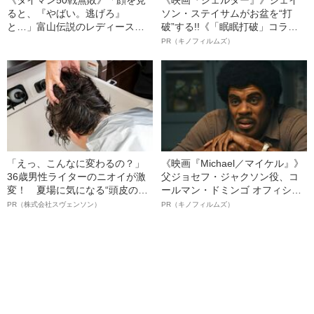
《タイマン50戦無敗》「顔を見
《映画『シェルター』》ジェイ
ると、『やばい。逃げろ』
ソン・ステイサムがお盆を“打
と…」富山伝説のレディース初
破”する!!《「眠眠打破」コラ
代総長（36）が語る、ギャルサ
ボ》
PR（キノフィルムズ）
ー制圧と朝までのバイク暴走
「えっ、こんなに変わるの？」
《映画『Michael／マイケル』》
36歳男性ライターのニオイが激
父ジョセフ・ジャクソン役、コ
変！ 夏場に気になる“頭皮のニ
ールマン・ドミンゴ オフィシャ
オイ”や“ベタつき”を解消す
ルインタビュー“観客を魅了した
PR（株式会社スヴェンソン）
PR（キノフィルムズ）
る、“ウィッグのスペシャリス
名優、複雑な父親像への想いを
ト”が生み出した徹底ケアとは
語る”《日本興収70億円突破》