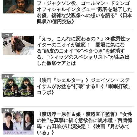
フ・ジャクソン役、コールマン・ドミンゴ
オフィシャルインタビュー“観客を魅了した
名優、複雑な父親像への想いを語る”《日本
興収70億円突破》
PR
「えっ、こんなに変わるの？」36歳男性ラ
イターのニオイが激変！ 夏場に気にな
る“頭皮のニオイ”や“ベタつき”を解消す
る、“ウィッグのスペシャリスト”が生み出
した徹底ケアとは
PR
《映画『シェルター』》ジェイソン・ステ
イサムがお盆を“打破”する!!《「眠眠打破」
コラボ》
PR
《渡辺淳一原作＆娘・渡邉直子監督》“女性
の性”を真摯に描く意欲作に黒木瞳・西岡德
馬・吉田羊が出演決定！《映画『月がみて
いる』》