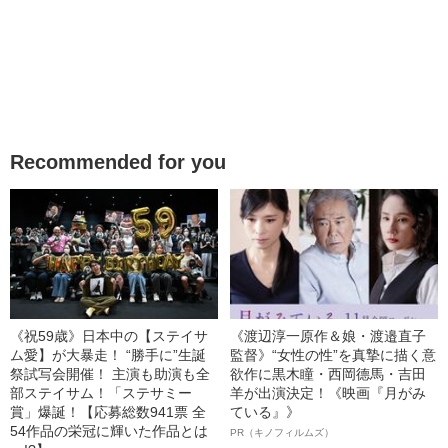
Recommended for you
《祝59歳》日本中の【ステイサ
《渡辺淳一原作＆娘・渡邉直子
ム愛】が大暴走！ “勝手に”生誕
監督》“女性の性”を真摯に描く意
祭試写会開催！ 主演も助演も全
欲作に黒木瞳・西岡德馬・吉田
部ステイサム！「ステサミー
羊が出演決定！《映画『月がみ
賞」爆誕！【応募総数941票 全
ている』》
54作品の栄冠に輝いた作品とは
PR（キノフィルムズ）