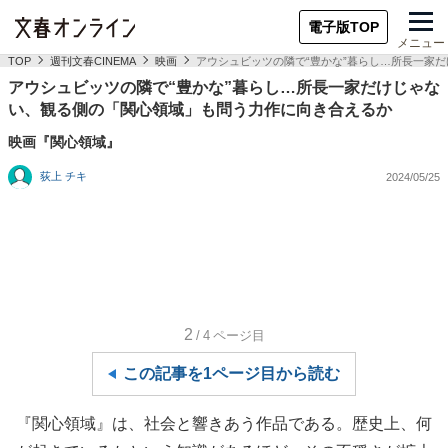
電子版TOP
メニュー
TOP
週刊文春CINEMA
映画
アウシュビッツの隣で“豊かな”暮らし…所長一家
アウシュビッツの隣で“豊かな”暮らし…所長一家だけじゃな
い、観る側の「関心領域」も問う力作に向き合えるか
映画『関心領域』
荻上 チキ
2024/05/25
2
/4
ページ目
この記事を1ページ目から読む
『関心領域』は、社会と響きあう作品である。歴史上、何