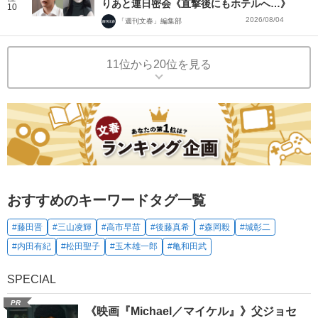
りあと連日密会《直撃後にもホテルへ…》
10
2026/08/04
「週刊文春」編集部
11位から20位を見る
おすすめのキーワードタグ一覧
#藤田晋
#三山凌輝
#高市早苗
#後藤真希
#森岡毅
#城彰二
#内田有紀
#松田聖子
#玉木雄一郎
#亀和田武
SPECIAL
PR
《映画『Michael／マイケル』》父ジョセ