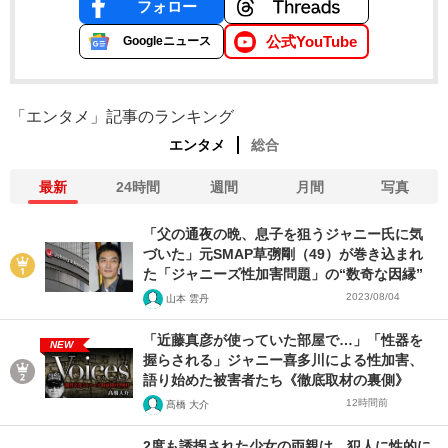
フォロー
公式YouTube
Googleニュース
「エンタメ」記事のランキング
エンタメ
総合
最新
24時間
週間
月間
写真
「父の通夜の晩、息子を狙うジャニー氏に気
づいた」元SMAP草彅剛（49）が巻き込まれ
た「ジャニーズ性加害問題」の“数奇な因縁”
2023/08/04
山本 雲丹
「近藤真彦が使っていた部屋で…」「性器を
NEW
握らされる」ジャニー喜多川による性加害、
語り始めた被害者たち《徹底取材の裏側》
12時間前
髙橋 大介
2度も誘拐された少女の両親は、犯人に性的に