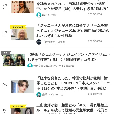
を舐めまわされ…「自称16歳美少女」怪演
7位
7
中、かたせ梨乃（69）の美しすぎる“熟れ方”
2026/08/06
ゆるま 小林
「ジャニーさんがお尻に自分でクリームを塗
SCOOP!
って…」元ジャニーズJr. 石丸志門氏が求めら
8位
8
れたおぞましい性行為
2023/06/28
「週刊文春」編集部
PR
《映画『シェルター』》ジェイソン・ステイサムが
お盆を“打破”する!!《「眠眠打破」コラボ》
週刊文春CINEMAオンライン編集部
「軽率な発言だった」韓国で批判が殺到→謝
罪したことも…ENHYPEN日本人メンバー・ニ
9位
9
キ（19）の“本当の評判”〈現地記者が解説〉
2024/12/09
吉崎 エイジーニョ
三山凌輝が妻・趣里との「キス・濡れ場禁止
SCOOP!
10
ルール」を破って既婚の元宝塚女優・花乃ま
位