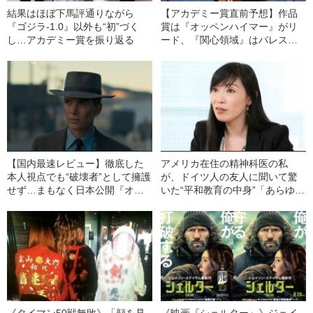
結果はほぼ下馬評通りながら
【アカデミー賞直前予想】作品
『ゴジラ-1.0』以外も“初”づく
賞は『オッペンハイマー』がリ
し…アカデミー賞を振り返る
ード、『関心領域』はパレスチ
ナ情勢が影響？ 『バービー』
にもチャンスが！
【国内最速レビュー】徹底した
アメリカ在住の精神科医の私
本人視点でも“破壊者”として擁護
が、ドイツ人の友人に聞いて驚
せず…まもなく日本公開『オッ
いた“平和教育の中身”「あらゆる
ペンハイマー』の評価が高い理
科目でナチスの過ちを…」
由