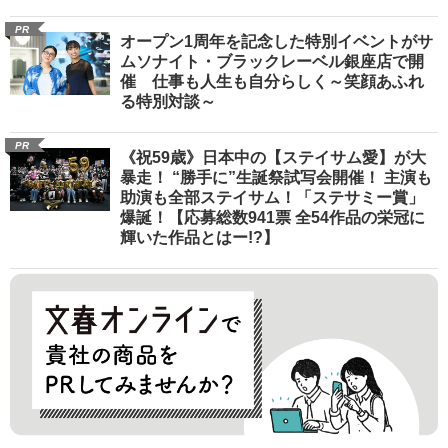
PR
オープン1周年を記念した特別イベントがサ
ムソナイト・ブラックレーベル銀座店で開
催 仕事も人生も自分らしく～笑顔あふれ
る特別対談～
PR
《祝59歳》日本中の【ステイサム愛】が大
暴走！ “勝手に”生誕祭試写会開催！ 主演も
助演も全部ステイサム！「ステサミー賞」
爆誕！【応募総数941票 全54作品の栄冠に
輝いた作品とはー!?】