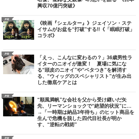
興収70億円突破》
PR
《映画『シェルター』》ジェイソン・ステ
イサムがお盆を“打破”する!!《「眠眠打破」
コラボ》
PR
「えっ、こんなに変わるの？」36歳男性ラ
イターのニオイが激変！ 夏場に気にな
る“頭皮のニオイ”や“ベタつき”を解消す
る、“ウィッグのスペシャリスト”が生み出
した徹底ケアとは
PR
“順風満帆”な会社を父から受け継いだ矢
先、リーマンショックで“絶望的状況”に…
→「一時期は納品3年待ち」のヒット商品を
生んで危機を脱した四代目社長が明か
す、“逆転の戦術”
PR