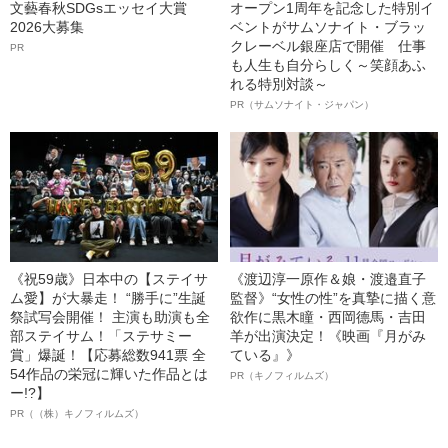
文藝春秋SDGsエッセイ大賞
オープン1周年を記念した特別イ
2026大募集
ベントがサムソナイト・ブラッ
クレーベル銀座店で開催 仕事
PR
も人生も自分らしく～笑顔あふ
れる特別対談～
PR（サムソナイト・ジャパン）
《祝59歳》日本中の【ステイサ
《渡辺淳一原作＆娘・渡邉直子
ム愛】が大暴走！ “勝手に”生誕
監督》“女性の性”を真摯に描く意
祭試写会開催！ 主演も助演も全
欲作に黒木瞳・西岡德馬・吉田
部ステイサム！「ステサミー
羊が出演決定！《映画『月がみ
賞」爆誕！【応募総数941票 全
ている』》
54作品の栄冠に輝いた作品とは
PR（キノフィルムズ）
ー!?】
PR（（株）キノフィルムズ）