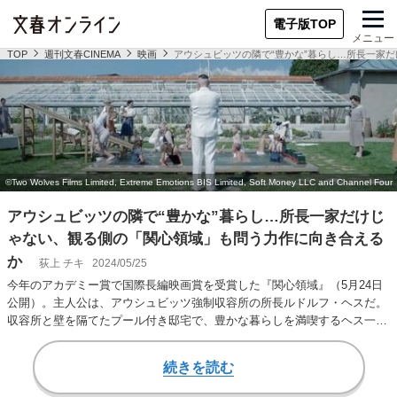
電子版TOP
メニュー
TOP
週刊文春CINEMA
映画
アウシュビッツの隣で“豊かな”暮らし…所長一家
アウシュビッツの隣で“豊かな”暮らし…所長一家だけじ
ゃない、観る側の「関心領域」も問う力作に向き合える
か
荻上 チキ
2024/05/25
今年のアカデミー賞で国際長編映画賞を受賞した『関心領域』（5月24日
公開）。主人公は、アウシュビッツ強制収容所の所長ルドルフ・ヘスだ。
収容所と壁を隔てたプール付き邸宅で、豊かな暮らしを満喫するヘス一
家。「壁の向こう…
続きを読む