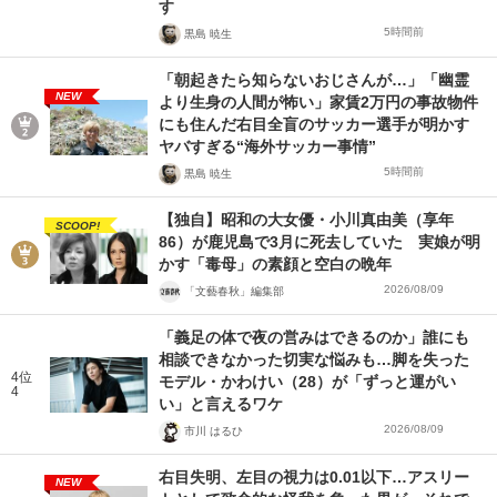
す
5時間前
黒島 暁生
「朝起きたら知らないおじさんが…」「幽霊
NEW
より生身の人間が怖い」家賃2万円の事故物件
にも住んだ右目全盲のサッカー選手が明かす
ヤバすぎる“海外サッカー事情”
5時間前
黒島 暁生
【独自】昭和の大女優・小川真由美（享年
SCOOP!
86）が鹿児島で3月に死去していた 実娘が明
かす「毒母」の素顔と空白の晩年
2026/08/09
「文藝春秋」編集部
「義足の体で夜の営みはできるのか」誰にも
相談できなかった切実な悩みも…脚を失った
4位
モデル・かわけい（28）が「ずっと運がい
4
い」と言えるワケ
2026/08/09
市川 はるひ
右目失明、左目の視力は0.01以下…アスリー
NEW