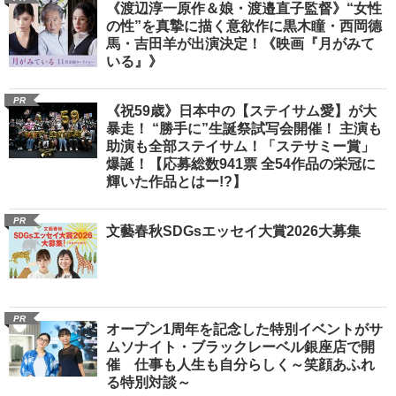
《渡辺淳一原作＆娘・渡邉直子監督》“女性
の性”を真摯に描く意欲作に黒木瞳・西岡德
馬・吉田羊が出演決定！《映画『月がみて
いる』》
PR
《祝59歳》日本中の【ステイサム愛】が大
暴走！ “勝手に”生誕祭試写会開催！ 主演も
助演も全部ステイサム！「ステサミー賞」
爆誕！【応募総数941票 全54作品の栄冠に
輝いた作品とはー!?】
PR
文藝春秋SDGsエッセイ大賞2026大募集
PR
オープン1周年を記念した特別イベントがサ
ムソナイト・ブラックレーベル銀座店で開
催 仕事も人生も自分らしく～笑顔あふれ
る特別対談～