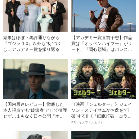
結果はほぼ下馬評通りながら
【アカデミー賞直前予想】作品
『ゴジラ-1.0』以外も“初”づく
賞は『オッペンハイマー』がリ
し…アカデミー賞を振り返る
ード、『関心領域』はパレスチ
ナ情勢が影響？ 『バービー』
にもチャンスが！
【国内最速レビュー】徹底した
《映画『シェルター』》ジェイ
本人視点でも“破壊者”として擁護
ソン・ステイサムがお盆を“打
せず…まもなく日本公開『オッ
破”する!!《「眠眠打破」コラ
ペンハイマー』の評価が高い理
ボ》
PR（キノフィルムズ）
由