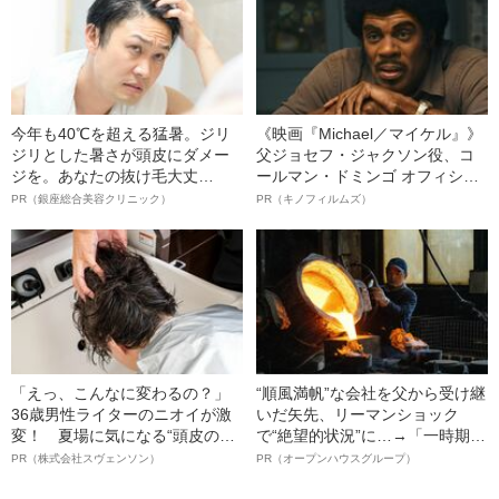
今年も40℃を超える猛暑。ジリ
《映画『Michael／マイケル』》
ジリとした暑さが頭皮にダメー
父ジョセフ・ジャクソン役、コ
ジを。あなたの抜け毛大丈
ールマン・ドミンゴ オフィシャ
夫！？
ルインタビュー“観客を魅了した
PR（銀座総合美容クリニック）
PR（キノフィルムズ）
名優、複雑な父親像への想いを
語る”《日本興収70億円突破》
「えっ、こんなに変わるの？」
“順風満帆”な会社を父から受け継
36歳男性ライターのニオイが激
いだ矢先、リーマンショック
変！ 夏場に気になる“頭皮のニ
で“絶望的状況”に…→「一時期は
オイ”や“ベタつき”を解消す
納品3年待ち」のヒット商品を生
PR（株式会社スヴェンソン）
PR（オープンハウスグループ）
る、“ウィッグのスペシャリス
んで危機を脱した四代目社長が