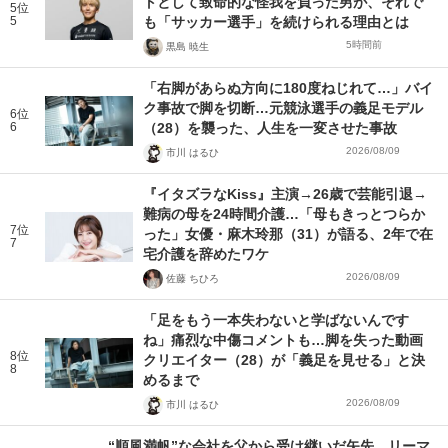
トとして致命的な怪我を負った男が、それで
5位
5
も「サッカー選手」を続けられる理由とは
5時間前
黒島 暁生
「右脚があらぬ方向に180度ねじれて…」バイ
ク事故で脚を切断…元競泳選手の義足モデル
6位
6
（28）を襲った、人生を一変させた事故
2026/08/09
市川 はるひ
『イタズラなKiss』主演→26歳で芸能引退→
難病の母を24時間介護…「母もきっとつらか
7位
った」女優・麻木玲那（31）が語る、2年で在
7
宅介護を辞めたワケ
2026/08/09
佐藤 ちひろ
「足をもう一本失わないと学ばないんです
ね」痛烈な中傷コメントも…脚を失った動画
8位
クリエイター（28）が「義足を見せる」と決
8
めるまで
2026/08/09
市川 はるひ
“順風満帆”な会社を父から受け継いだ矢先、リーマ