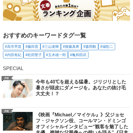
おすすめのキーワードタグ一覧
#高市早苗
#藤田晋
#三山凌輝
#後藤真希
#森岡毅
#城彰二
#内田有紀
#松田聖子
#玉木雄一郎
#亀和田武
SPECIAL
PR
今年も40℃を超える猛暑。ジリジリとした
暑さが頭皮にダメージを。あなたの抜け毛
大丈夫！？
PR
《映画『Michael／マイケル』》父ジョセ
フ・ジャクソン役、コールマン・ドミンゴ
オフィシャルインタビュー“観客を魅了した
名優、複雑な父親像への想いを語る”《日本