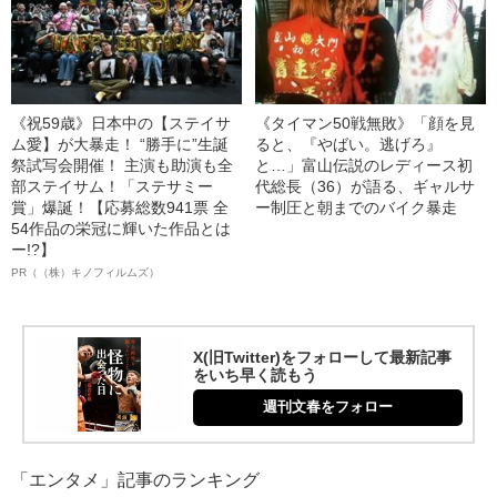
《祝59歳》日本中の【ステイサ
《タイマン50戦無敗》「顔を見
ム愛】が大暴走！ “勝手に”生誕
ると、『やばい。逃げろ』
祭試写会開催！ 主演も助演も全
と…」富山伝説のレディース初
部ステイサム！「ステサミー
代総長（36）が語る、ギャルサ
賞」爆誕！【応募総数941票 全
ー制圧と朝までのバイク暴走
54作品の栄冠に輝いた作品とは
ー!?】
PR（（株）キノフィルムズ）
X(旧Twitter)をフォローして最新記事
をいち早く読もう
週刊文春をフォロー
「エンタメ」記事のランキング