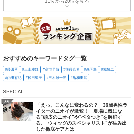
11位から20位を見る
おすすめのキーワードタグ一覧
#藤田晋
#三山凌輝
#高市早苗
#後藤真希
#森岡毅
#城彰二
#内田有紀
#松田聖子
#玉木雄一郎
#亀和田武
SPECIAL
PR
「えっ、こんなに変わるの？」36歳男性ラ
イターのニオイが激変！ 夏場に気にな
る“頭皮のニオイ”や“ベタつき”を解消す
る、“ウィッグのスペシャリスト”が生み出
した徹底ケアとは