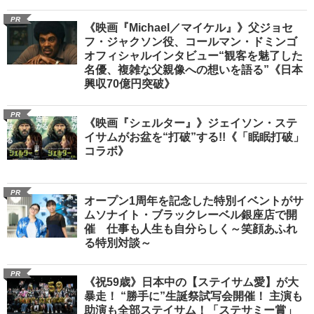
PR
《映画『Michael／マイケル』》父ジョセ
フ・ジャクソン役、コールマン・ドミンゴ
オフィシャルインタビュー“観客を魅了した
名優、複雑な父親像への想いを語る”《日本
興収70億円突破》
PR
《映画『シェルター』》ジェイソン・ステ
イサムがお盆を“打破”する!!《「眠眠打破」
コラボ》
PR
オープン1周年を記念した特別イベントがサ
ムソナイト・ブラックレーベル銀座店で開
催 仕事も人生も自分らしく～笑顔あふれ
る特別対談～
PR
《祝59歳》日本中の【ステイサム愛】が大
暴走！ “勝手に”生誕祭試写会開催！ 主演も
助演も全部ステイサム！「ステサミー賞」