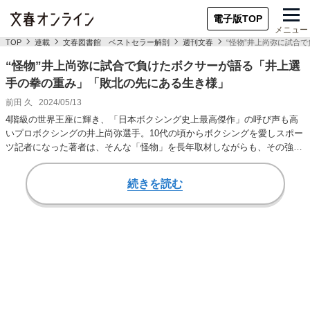
電子版TOP
メニュー
TOP
連載
文春図書館 ベストセラー解剖
週刊文春
“怪物”井上尚弥に試合
“怪物”井上尚弥に試合で負けたボクサーが語る「井上選
手の拳の重み」「敗北の先にある生き様」
前田 久
2024/05/13
4階級の世界王座に輝き、「日本ボクシング史上最高傑作」の呼び声も高
いプロボクシングの井上尚弥選手。10代の頃からボクシングを愛しスポー
ツ記者になった著者は、そんな「怪物」を長年取材しながらも、その強さ
を十分に表現し…
続きを読む