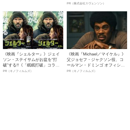
オイ”や“ベタつき”を解消す
PR（株式会社スヴェンソン）
る、“ウィッグのスペシャリス
ト”が生み出した徹底ケアとは
《映画『シェルター』》ジェイ
《映画『Michael／マイケル』》
ソン・ステイサムがお盆を“打
父ジョセフ・ジャクソン役、コ
破”する!!《「眠眠打破」コラ
ールマン・ドミンゴ オフィシャ
ボ》
ルインタビュー“観客を魅了した
PR（キノフィルムズ）
PR（キノフィルムズ）
名優、複雑な父親像への想いを
語る”《日本興収70億円突破》