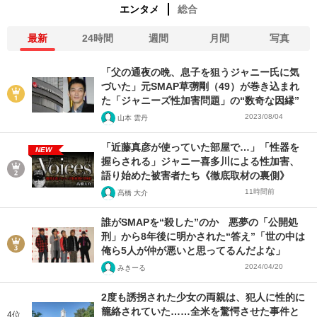
エンタメ
総合
最新
24時間
週間
月間
写真
「父の通夜の晩、息子を狙うジャニー氏に気
づいた」元SMAP草彅剛（49）が巻き込まれ
た「ジャニーズ性加害問題」の“数奇な因縁”
2023/08/04
山本 雲丹
「近藤真彦が使っていた部屋で…」「性器を
NEW
握らされる」ジャニー喜多川による性加害、
語り始めた被害者たち《徹底取材の裏側》
11時間前
髙橋 大介
誰がSMAPを“殺した”のか 悪夢の「公開処
刑」から8年後に明かされた“答え”「世の中は
俺ら5人が仲が悪いと思ってるんだよな」
2024/04/20
みきーる
2度も誘拐された少女の両親は、犯人に性的に
籠絡されていた……全米を驚愕させた事件と
4位