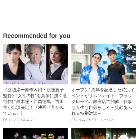
Recommended for you
《渡辺淳一原作＆娘・渡邉直子
オープン1周年を記念した特別イ
監督》“女性の性”を真摯に描く意
ベントがサムソナイト・ブラッ
欲作に黒木瞳・西岡德馬・吉田
クレーベル銀座店で開催 仕事
羊が出演決定！《映画『月がみ
も人生も自分らしく～笑顔あふ
ている』》
れる特別対談～
PR（キノフィルムズ）
PR（サムソナイト・ジャパン）