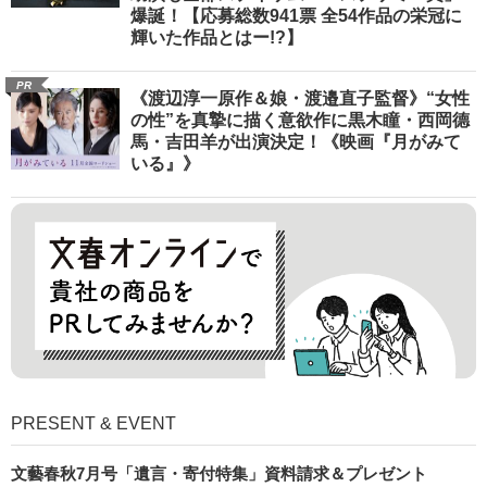
爆誕！【応募総数941票 全54作品の栄冠に
輝いた作品とはー!?】
PR
《渡辺淳一原作＆娘・渡邉直子監督》“女性
の性”を真摯に描く意欲作に黒木瞳・西岡德
馬・吉田羊が出演決定！《映画『月がみて
いる』》
PRESENT & EVENT
文藝春秋7月号「遺言・寄付特集」資料請求＆プレゼント