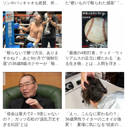
ソンやパッキャオも絶賛、井上
た“硬いもので殴られた感覚”「か
尚弥（30）が引退を2年延長し
するパンチでも1発1発、凄まじ
た“驚きの理由”とは
い威力を感じたんだ」
「殴らないで勝つ方法、ありま
「最後の4割打者」テッド・ウィ
すかね？」あと9か月で“強制引
リアムスの足元に横たわる「あ
退”の36歳B級ボクサーが「殴る
る生き物」とは…人間を浮き彫
のが嫌い」なのに日本チャンピ
りにする、取材者の洞察力
オンを目指すワケ
「借金は最大で2～3億じゃない
「えっ、こんなに変わるの？」
の？」ガッツ石松の“波乱万丈す
36歳男性ライターのニオイが激
ぎる伝説”とは
変！ 夏場に気になる“頭皮のニ