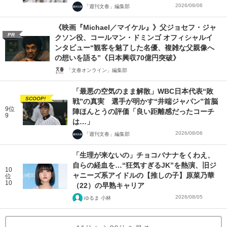
2026/08/06
「週刊文春」編集部
《映画『Michael／マイケル』》父ジョセフ・ジャ
PR
クソン役、コールマン・ドミンゴ オフィシャルイ
ンタビュー“観客を魅了した名優、複雑な父親像へ
の想いを語る”《日本興収70億円突破》
「文春オンライン」編集部
「最悪の空気のまま解散」WBC日本代表“敗
SCOOP!
戦”の真実 選手が明かす“井端ジャパン”首脳
9位
陣ほんとうの評価「良い距離感だったコーチ
9
は…」
2026/08/06
「週刊文春」編集部
「生理が来ないの」チョコバナナをくわえ、
自らの経血を…“狂気すぎるJK”を熱演、旧ジ
10
ャニーズ系アイドルの【推しの子】原菜乃華
位
10
（22）の早熟キャリア
2026/08/05
ゆるま 小林