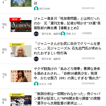
4
は
2019/07/01
辰巳JUNK
ジャニー喜多川「性加害問題」とは何だった
NEW
のか 元「週刊文春」記者が明かす“33週”長
5位
5
期取材の舞台裏【連載まとめ】
10時間前
「週刊文春」編集部
髙橋 大介
「ジャニーさんがお尻に自分でクリームを塗
SCOOP!
って…」元ジャニーズJr. 石丸志門氏が求めら
6位
6
れたおぞましい性行為
2023/06/28
「週刊文春」編集部
ヤクザ顔負けの「血みどろ情事」豊満な身体
を舐めまわされ…「自称16歳美少女」怪演
7位
7
中、かたせ梨乃（69）の美しすぎる“熟れ方”
2026/08/06
ゆるま 小林
「敗因分析は一切聞かれなかった」侍ジャパ
SCOOP!
ン選手が証言した“NPB聞き取り調査”の実態
8位
8
「選手から次期監督の要求は…」