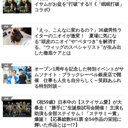
イサムがお盆を“打破”する!!《「眠眠打破」
コラボ》
PR
「えっ、こんなに変わるの？」36歳男性ラ
イターのニオイが激変！ 夏場に気にな
る“頭皮のニオイ”や“ベタつき”を解消す
る、“ウィッグのスペシャリスト”が生み出
した徹底ケアとは
PR
オープン1周年を記念した特別イベントがサ
ムソナイト・ブラックレーベル銀座店で開
催 仕事も人生も自分らしく～笑顔あふれ
る特別対談～
PR
《祝59歳》日本中の【ステイサム愛】が大
暴走！ “勝手に”生誕祭試写会開催！ 主演も
助演も全部ステイサム！「ステサミー賞」
爆誕！【応募総数941票 全54作品の栄冠に
輝いた作品とはー!?】