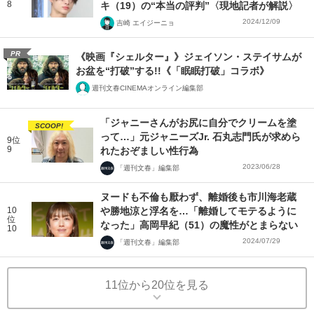
8
キ（19）の“本当の評判”〈現地記者が解説〉
2024/12/09
吉崎 エイジーニョ
PR
《映画『シェルター』》ジェイソン・ステイサムが
お盆を“打破”する!!《「眠眠打破」コラボ》
週刊文春CINEMAオンライン編集部
「ジャニーさんがお尻に自分でクリームを塗
SCOOP!
って…」元ジャニーズJr. 石丸志門氏が求めら
9位
9
れたおぞましい性行為
2023/06/28
「週刊文春」編集部
ヌードも不倫も厭わず、離婚後も市川海老蔵
10
や勝地涼と浮名を…「離婚してモテるように
位
なった」高岡早紀（51）の魔性がとまらない
10
2024/07/29
「週刊文春」編集部
11位から20位を見る