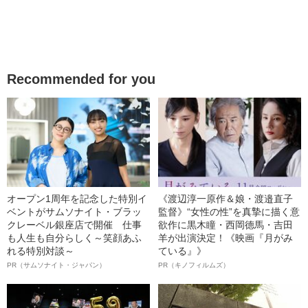
Recommended for you
オープン1周年を記念した特別イ
《渡辺淳一原作＆娘・渡邉直子
ベントがサムソナイト・ブラッ
監督》“女性の性”を真摯に描く意
クレーベル銀座店で開催 仕事
欲作に黒木瞳・西岡德馬・吉田
も人生も自分らしく～笑顔あふ
羊が出演決定！《映画『月がみ
れる特別対談～
ている』》
PR（サムソナイト・ジャパン）
PR（キノフィルムズ）