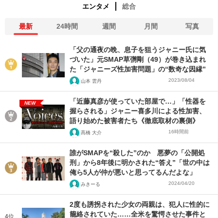
エンタメ
総合
最新
24時間
週間
月間
写真
「父の通夜の晩、息子を狙うジャニー氏に気
づいた」元SMAP草彅剛（49）が巻き込まれ
た「ジャニーズ性加害問題」の“数奇な因縁”
2023/08/04
山本 雲丹
「近藤真彦が使っていた部屋で…」「性器を
NEW
握らされる」ジャニー喜多川による性加害、
語り始めた被害者たち《徹底取材の裏側》
16時間前
髙橋 大介
誰がSMAPを“殺した”のか 悪夢の「公開処
刑」から8年後に明かされた“答え”「世の中は
俺ら5人が仲が悪いと思ってるんだよな」
2024/04/20
みきーる
2度も誘拐された少女の両親は、犯人に性的に
籠絡されていた……全米を驚愕させた事件と
4位