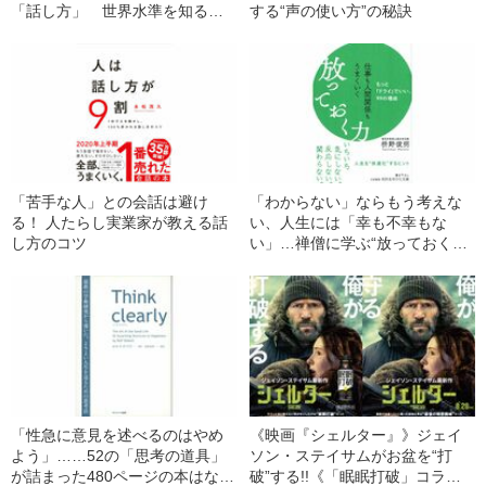
「話し方」 世界水準を知るコ
する“声の使い方”の秘訣
ーチが教える“50のルール”
「苦手な人」との会話は避け
「わからない」ならもう考えな
る！ 人たらし実業家が教える話
い、人生には「幸も不幸もな
し方のコツ
い」…禅僧に学ぶ“放っておく力
を磨くヒント”
「性急に意見を述べるのはやめ
《映画『シェルター』》ジェイ
よう」……52の「思考の道具」
ソン・ステイサムがお盆を“打
が詰まった480ページの本はなぜ
破”する!!《「眠眠打破」コラ