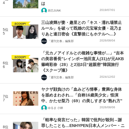
4
は
2019/07/01
辰巳JUNK
三山凌輝が妻・趣里との「キス・濡れ場禁止
SCOOP!
ルール」を破って既婚の元宝塚女優・花乃ま
5位
5
りあと連日密会《直撃後にもホテルへ…》
2026/08/04
「週刊文春」編集部
「元カノアイドルとの複雑な事情が…」“吉本
SCOOP!
の美容番長”レインボー池田直人(31)が元AKB
6位
篠崎彩奈（28）と2泊3日“超親密”韓国旅行
6
《スクープ撮》
2024/12/02
「週刊文春」編集部
ヤクザ顔負けの「血みどろ情事」豊満な身体
を舐めまわされ…「自称16歳美少女」怪演
7位
7
中、かたせ梨乃（69）の美しすぎる“熟れ方”
2026/08/06
ゆるま 小林
「軽率な発言だった」韓国で批判が殺到→謝
罪したことも…ENHYPEN日本人メンバー・ニ
8位