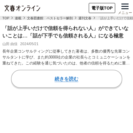
電子版TOP
メニュー
TOP
連載
文春図書館 ベストセラー解剖
週刊文春
「話が上手いだけで信頼
「話が上手いだけで信頼を得られない人」ができていな
いことは…「話が下手でも信頼される人」になる極意
山田 由佳
2024/05/21
長年企業コンサルティングに従事してきた著者は、多数の優秀な先輩コン
サルタントに学び、また約3000社の企業の社長らとコミュニケーションを
重ねてきた。この経験を通じ気づいたのは、他者の信頼を得るために重要
なのは「話す…
続きを読む