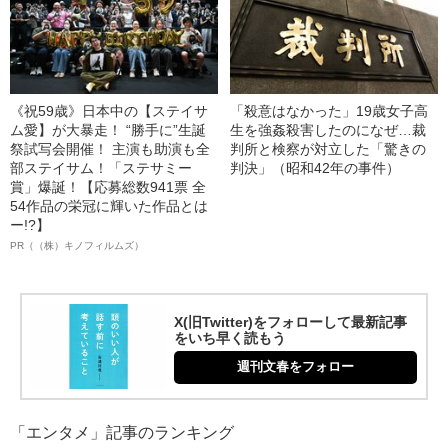
《祝59歳》日本中の【ステイサ
「殺意はなかった」19歳女子高
ム愛】が大暴走！ “勝手に”生誕
生を強姦殺害したのになぜ…裁
祭試写会開催！ 主演も助演も全
判所と検察が対立した「驚きの
部ステイサム！「ステサミー
判決」（昭和42年の事件）
賞」爆誕！【応募総数941票 全
54作品の栄冠に輝いた作品とは
ー!?】
PR（（株）キノフィルムズ）
X(旧Twitter)をフォローして最新記事
をいち早く読もう
週刊文春をフォロー
「エンタメ」記事のランキング