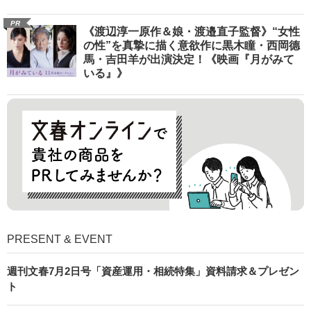
PR
《渡辺淳一原作＆娘・渡邉直子監督》“女性
の性”を真摯に描く意欲作に黒木瞳・西岡德
馬・吉田羊が出演決定！《映画『月がみて
いる』》
PRESENT & EVENT
週刊文春7月2日号「資産運用・相続特集」資料請求＆プレゼン
ト