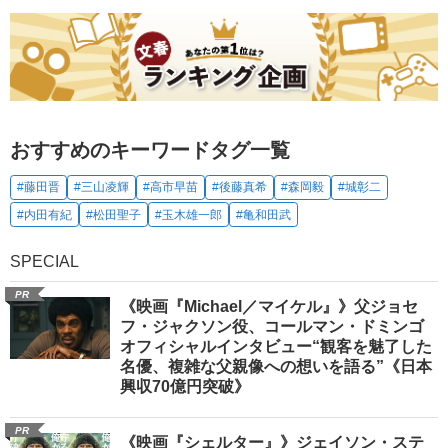
おすすめのキーワードタグ一覧
#藤田晋
#三山凌輝
#高市早苗
#後藤真希
#森岡毅
#城彰二
#内田有紀
#松田聖子
#玉木雄一郎
#亀和田武
SPECIAL
PR
《映画『Michael／マイケル』》父ジョセ
フ・ジャクソン役、コールマン・ドミンゴ
オフィシャルインタビュー“観客を魅了した
名優、複雑な父親像への想いを語る”《日本
興収70億円突破》
PR
《映画『シェルター』》ジェイソン・ステ