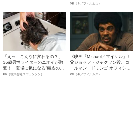
売れる？
ボ》
PR（キノフィルムズ）
「えっ、こんなに変わるの？」
《映画『Michael／マイケル』》
36歳男性ライターのニオイが激
父ジョセフ・ジャクソン役、コ
変！ 夏場に気になる“頭皮のニ
ールマン・ドミンゴ オフィシャ
オイ”や“ベタつき”を解消す
ルインタビュー“観客を魅了した
PR（株式会社スヴェンソン）
PR（キノフィルムズ）
る、“ウィッグのスペシャリス
名優、複雑な父親像への想いを
ト”が生み出した徹底ケアとは
語る”《日本興収70億円突破》