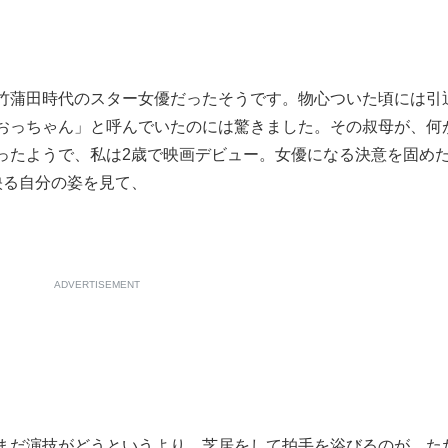
竹蒲田時代のスター女優だったそうです。物心ついた頃には引
おっちゃん」と呼んでいたのには驚きました。その叔母が、何
ったようで、私は2歳で映画デビュー。女優になる決意を固め
映る自分の姿を見て、
ADVERTISEMENT
まだ演技がどうというより、芝居をして拍手を浴びるのが、た