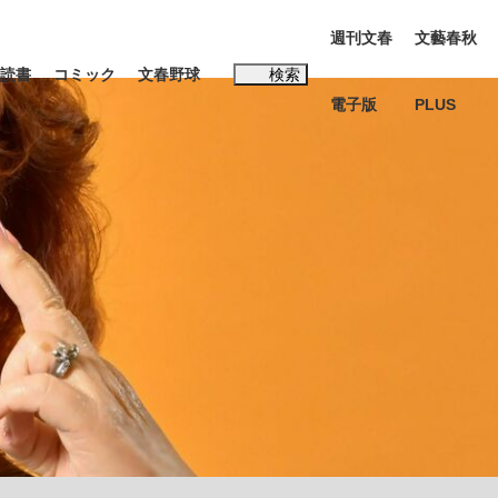
週刊文春
文藝春秋
読書
コミック
文春野球
検索
電子版
PLUS
インタビュー
読書
子
む将棋
BC日本代表“敗戦”の真実 選手が明かす...