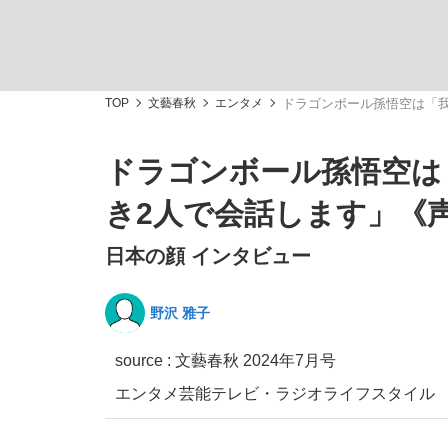
TOP
文藝春秋
エンタメ
ドラゴンボール孫悟空は「我
ドラゴンボール孫悟空は
「敗因分析は一切聞かれなかった」侍ジャパン選
キングの誕生を、目撃せよ。
き2人で会話します」《
日本の顔 インタビュー
野沢 雅子
the Style
source :
文藝春秋 2024年7月号
エンタメ
芸能
テレビ・ラジオ
ライフスタイル
「目標達成できなかったからと言って…」サッ