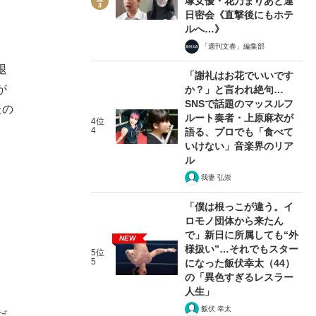
塚女優・花乃まりあと連
日密会《直撃後にもホテ
ルへ…》
「週刊文春」編集部
退
「謝礼はお花でいいです
が
か？」と言われ絶句…
SNSで話題のマッスルフ
たの
ルート奏者・上原麻衣が
4位
4
語る、プロでも「食べて
いけない」音楽界のリア
ル
我妻 弘崇
「僕は根っこが違う。イ
ロモノ団体から来たん
で」新日に所属しても“外
NEW
様扱い”…それでもスター
5位
5
になった飯伏幸太（44）
の「異色すぎるレスラー
人生」
飯伏 幸太
だ