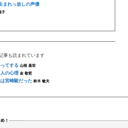
生まれっ放しの声優
雅子
の記事も読まれています
かってする
山根 基世
国人の心理
金 敬哲
親は宮崎駿だった
鈴木 敏夫