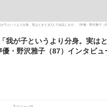
いまさら聞け
が子というより分身。実はときどき2人で会話します」《声優・野沢雅子（8
「我が子というより分身。実は
手が証言した“NPB聞...
「クマが悪者扱いされているの
声優・野沢雅子（87）インタビュ
もっと見る
カー日本代表・森保一監督...
3
/3
ページ目