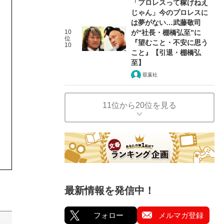
「プロレスって稼げねえ
じゃん」今のプロレスに
は夢がない…武藤敬司
10
が“社長・棚橋弘至”に
位
『望むこと・不安に思う
10
こと』【引退・棚橋弘
至】
双葉社
11位から20位を見る
最新情報を発信中！
フォロー
メルマガ登録