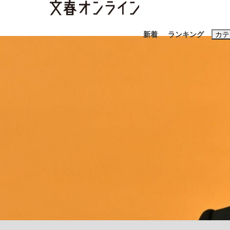
新着
ランキング
カテ
スクープ
ニュー
おすすめのキ
#藤田晋
#三
#玉木雄一郎
「90%は失敗する。でも…」本田圭佑が初め
終戦から81年