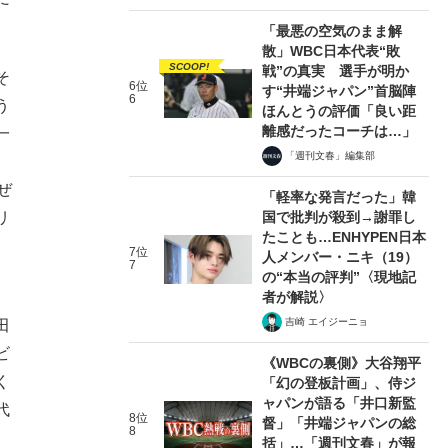
「最悪の空気のまま解
散」WBC日本代表“敗
SCOOP!
戦”の真実 選手が明か
そ
6位
す“井端ジャパン”首脳陣
6
う
ほんとうの評価「良い距
離感だったコーチは…」
一
「週刊文春」編集部
ぜ
「軽率な発言だった」韓
国で批判が殺到→謝罪し
リ
たことも…ENHYPEN日本
7位
人メンバー・ニキ（19）
7
の“本当の評判”〈現地記
者が解説〉
吉崎 エイジーニョ
田
ビ
《WBCの裏側》大谷翔平
く
「幻の登板計画」、侍ジ
ャパンが語る「井口新監
代
8位
督」「井端ジャパンの総
8
括」…「週刊文春」が報