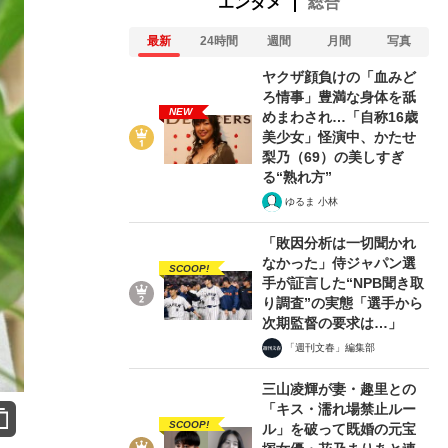
エンタメ
総合
最新
24時間
週間
月間
写真
ヤクザ顔負けの「血みど
ろ情事」豊満な身体を舐
NEW
めまわされ…「自称16歳
美少女」怪演中、かたせ
梨乃（69）の美しすぎ
る“熟れ方”
ゆるま 小林
「敗因分析は一切聞かれ
なかった」侍ジャパン選
SCOOP!
手が証言した“NPB聞き取
り調査”の実態「選手から
次期監督の要求は…」
「週刊文春」編集部
三山凌輝が妻・趣里との
「キス・濡れ場禁止ルー
SCOOP!
ル」を破って既婚の元宝