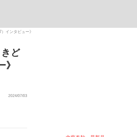
ない資産運用のすべて
7）インタビュー》
ときど
が悲しい」『北の国から』倉本聰氏（91...
ー》
2024/07/03