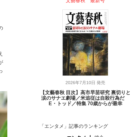
文藝春秋 最新号
の
、
、
え
が
っ
2026年7月10日 発売
【文藝春秋 目次】高市早苗研究 裏切りと
涙のサナエ劇場／米追従は自殺行為だ
E・トッド／特集 70歳からが最幸
「エンタメ」記事のランキング