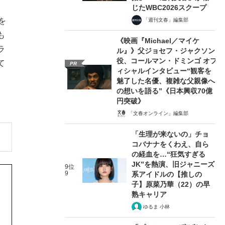
じたWBC2026スクープ
を
「週刊文春」編集部
も
《映画『Michael／マイケ
ラ
ル』》父ジョセフ・ジャクソン
役、コールマン・ドミンゴ オフ
て
PR
ィシャルインタビュー“観客を
魅了した名優、複雑な父親像へ
の想いを語る”《日本興収70億
円突破》
「文春オンライン」編集部
「生理が来ないの」チョ
コバナナをくわえ、自ら
の経血を…“狂気すぎる
JK”を熱演、旧ジャニーズ
9位
9
系アイドルの【推しの
子】原菜乃華（22）の早
熟キャリア
ゆるま 小林