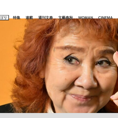
ゴリ
特集
連載
週刊文春
文藝春秋
WOMAN
CINEMA
キーワード入力
ス
エンタメ
ライフ
ビジネス
ーワードタグ一覧
山凌輝
#高市早苗
#後藤真希
#城彰二
#内田有紀
#松田聖
観る将棋、読
#亀和田武
#池上彰
て明かした日本代表監督に...
「最悪の空気のまま解散」W