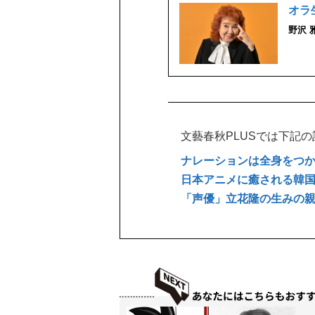
オラ
野沢 
文藝春秋PLUSでは下記
ナレーションは全身をつ
日本アニメに癒される韓
「声優」立花隆の生みの