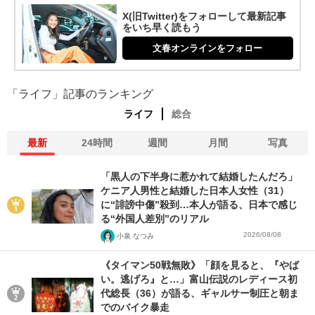
X(旧Twitter)をフォローして最新記事
をいち早く読もう
文春オンラインをフォロー
「ライフ」記事のランキング
ライフ
総合
最新
24時間
週間
月間
写真
「黒人の下半身に惹かれて結婚したんだろ」
ケニア人男性と結婚した日本人女性（31）
に“誹謗中傷”殺到…本人が語る、日本で感じ
る“外国人差別”のリアル
2026/08/08
小泉 なつみ
《タイマン50戦無敗》「顔を見ると、『やば
い。逃げろ』と…」富山伝説のレディース初
代総長（36）が語る、ギャルサー制圧と朝ま
でのバイク暴走