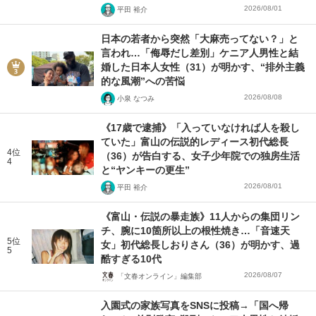
2026/08/01
平田 裕介
日本の若者から突然「大麻売ってない？」と
言われ…「侮辱だし差別」ケニア人男性と結
婚した日本人女性（31）が明かす、“排外主義
的な風潮”への苦悩
2026/08/08
小泉 なつみ
《17歳で逮捕》「入っていなければ人を殺し
ていた」富山の伝説的レディース初代総長
4位
（36）が告白する、女子少年院での独房生活
4
と“ヤンキーの更生”
2026/08/01
平田 裕介
《富山・伝説の暴走族》11人からの集団リン
チ、腕に10箇所以上の根性焼き…「音速天
5位
女」初代総長しおりさん（36）が明かす、過
5
酷すぎる10代
2026/08/07
「文春オンライン」編集部
入園式の家族写真をSNSに投稿→「国へ帰