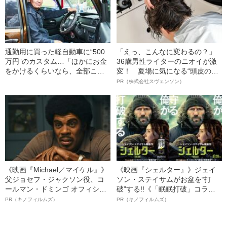
通勤用に買った軽自動車に“500
「えっ、こんなに変わるの？」
万円”のカスタム…「ほかにお金
36歳男性ライターのニオイが激
をかけるくらいなら、全部この
変！ 夏場に気になる“頭皮のニ
車に」と語るオーナーの“タント
オイ”や“ベタつき”を解消す
PR（株式会社スヴェンソン）
愛”がヤバすぎた
る、“ウィッグのスペシャリス
ト”が生み出した徹底ケアとは
《映画『Michael／マイケル』》
《映画『シェルター』》ジェイ
父ジョセフ・ジャクソン役、コ
ソン・ステイサムがお盆を“打
ールマン・ドミンゴ オフィシャ
破”する!!《「眠眠打破」コラ
ルインタビュー“観客を魅了した
ボ》
PR（キノフィルムズ）
PR（キノフィルムズ）
名優、複雑な父親像への想いを
語る”《日本興収70億円突破》