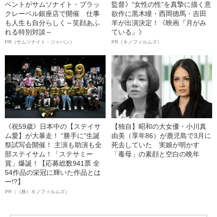
ベントがサムソナイト・ブラッ
監督》“女性の性”を真摯に描く意
クレーベル銀座店で開催 仕事
欲作に黒木瞳・西岡德馬・吉田
も人生も自分らしく～笑顔あふ
羊が出演決定！《映画『月がみ
れる特別対談～
ている』》
PR（サムソナイト・ジャパン）
PR（キノフィルムズ）
《祝59歳》日本中の【ステイサ
【独自】昭和の大女優・小川真
ム愛】が大暴走！ “勝手に”生誕
由美（享年86）が鹿児島で3月に
祭試写会開催！ 主演も助演も全
死去していた 実娘が明かす
部ステイサム！「ステサミー
「毒母」の素顔と空白の晩年
賞」爆誕！【応募総数941票 全
54作品の栄冠に輝いた作品とは
ー!?】
PR（（株）キノフィルムズ）