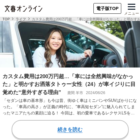
電子版TOP
メニュー
TOP
ライフ
カスタム費用は200万円超…「車には全然興味がなかった」と明かすお
カスタム費用は200万円超…「車には全然興味がなかっ
た」と明かすお洒落タトゥー女性（24）が車イジりに目
覚めた“意外すぎる理由”
鹿間 羊市
2024/06/26
「セダンは車の基本形」も今は昔、街ゆく車はミニバンやSUVばかりにな
った。「車高の高さ」が正義の時代に、“車高短セダン”に魅入られてしま
ったマニアたちの素顔に迫る！ 今回は、初の愛車であるレクサスLSをカ
スタムする飲…
続きを読む