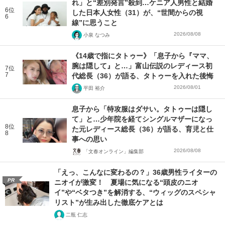
れ」と“差別発言”殺到…ケニア人男性と結婚
6位
した日本人女性（31）が、“世間からの視
6
線”に思うこと
2026/08/08
小泉 なつみ
《14歳で指にタトゥー》「息子から『ママ、
腕は隠して』と…」富山伝説のレディース初
7位
7
代総長（36）が語る、タトゥーを入れた後悔
2026/08/01
平田 裕介
息子から「特攻服はダサい。タトゥーは隠し
て」と…少年院を経てシングルマザーになっ
8位
た元レディース総長（36）が語る、育児と仕
8
事への思い
2026/08/08
「文春オンライン」編集部
「えっ、こんなに変わるの？」36歳男性ライターの
PR
ニオイが激変！ 夏場に気になる“頭皮のニオ
イ”や“ベタつき”を解消する、“ウィッグのスペシャ
リスト”が生み出した徹底ケアとは
二瓶 仁志