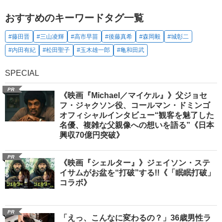
おすすめのキーワードタグ一覧
#藤田晋
#三山凌輝
#高市早苗
#後藤真希
#森岡毅
#城彰二
#内田有紀
#松田聖子
#玉木雄一郎
#亀和田武
SPECIAL
PR
《映画『Michael／マイケル』》父ジョセ
フ・ジャクソン役、コールマン・ドミンゴ
オフィシャルインタビュー“観客を魅了した
名優、複雑な父親像への想いを語る”《日本
興収70億円突破》
PR
《映画『シェルター』》ジェイソン・ステ
イサムがお盆を“打破”する!!《「眠眠打破」
コラボ》
PR
「えっ、こんなに変わるの？」36歳男性ラ