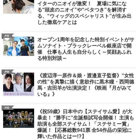
イターのニオイが激変！ 夏場に気にな
る“頭皮のニオイ”や“ベタつき”を解消す
る、“ウィッグのスペシャリスト”が生み出
した徹底ケアとは
PR
オープン1周年を記念した特別イベントがサ
ムソナイト・ブラックレーベル銀座店で開
催 仕事も人生も自分らしく～笑顔あふれ
る特別対談～
PR
《渡辺淳一原作＆娘・渡邉直子監督》“女性
の性”を真摯に描く意欲作に黒木瞳・西岡德
馬・吉田羊が出演決定！《映画『月がみて
いる』》
PR
《祝59歳》日本中の【ステイサム愛】が大
暴走！ “勝手に”生誕祭試写会開催！ 主演も
助演も全部ステイサム！「ステサミー賞」
爆誕！【応募総数941票 全54作品の栄冠に
輝いた作品とはー!?】