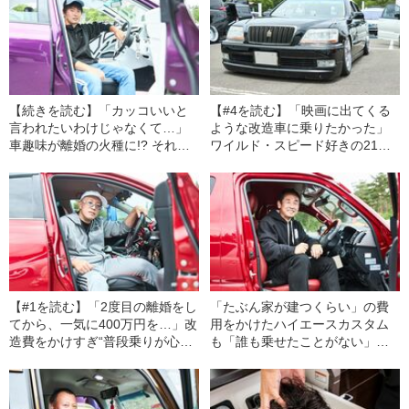
【続きを読む】「カッコいいと
【#4を読む】「映画に出てくる
言われたいわけじゃなくて…」
ような改造車に乗りたかった」
車趣味が離婚の火種に!? それで
ワイルド・スピード好きの21歳
も過激クラウンで“イベント無
が初の愛車に20年前の“クラウン
双”を続ける男性の“ヤバすぎる情
マジェスタ”を選んだ“納得の決め
熱”
手”
【#1を読む】「2度目の離婚をし
「たぶん家が建つくらい」の費
てから、一気に400万円を…」改
用をかけたハイエースカスタム
造費をかけすぎ“普段乗りが心配
も「誰も乗せたことがない」…
なレベル”に…マークXオーナー
いったいなぜ？
が語る“ぶつけたらヤバいポイン
ト”