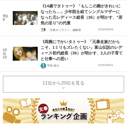
《14歳でタトゥー》「もしこの腕がきれいに
なったら…」少年院を経てシングルマザーに
9位
なった元レディース総長（36）が明かす、“若
9
気の至り”の代償
2026/08/08
「文春オンライン」編集部
《両腕にでかいタトゥー》「元暴走族だから
こそ、1ミリもズレたくない」富山伝説のレデ
10
ィース初代総長（36）が明かす、2人の子育て
位
10
と仕事への思い
2026/08/01
平田 裕介
11位から20位を見る