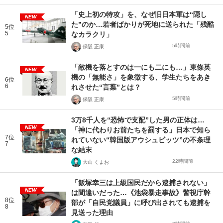
「史上初の特攻」を、なぜ旧日本軍は“隠し
NEW
た”のか…若者ばかりが死地に送られた「残酷
5位
5
なカラクリ」
5時間前
保阪 正康
「敵機を落とすのは一にも二にも…」東條英
NEW
機の「無能さ」を象徴する、学生たちをあき
6位
6
れさせた“言葉”とは？
5時間前
保阪 正康
3万8千人を“恐怖で支配”した男の正体は…
NEW
「神に代わりお前たちを罰する」日本で知ら
7位
れていない“韓国版アウシュビッツ”の不条理
7
な結末
22時間前
大山 くまお
「飯塚幸三は上級国民だから逮捕されない」
NEW
は間違いだった…《池袋暴走事故》警視庁幹
8位
部が「自民党議員」に呼び出されても逮捕を
8
見送った理由