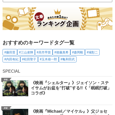
おすすめのキーワードタグ一覧
#藤田晋
#三山凌輝
#高市早苗
#後藤真希
#森岡毅
#城彰二
#内田有紀
#松田聖子
#玉木雄一郎
#亀和田武
SPECIAL
PR
《映画『シェルター』》ジェイソン・ステ
イサムがお盆を“打破”する!!《「眠眠打破」
コラボ》
PR
《映画『Michael／マイケル』》父ジョセ