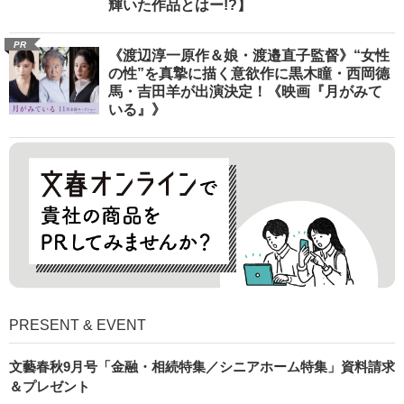
輝いた作品とはー!?】
PR
《渡辺淳一原作＆娘・渡邉直子監督》“女性
の性”を真摯に描く意欲作に黒木瞳・西岡德
馬・吉田羊が出演決定！《映画『月がみて
いる』》
PRESENT & EVENT
文藝春秋9月号「金融・相続特集／シニアホーム特集」資料請求
＆プレゼント