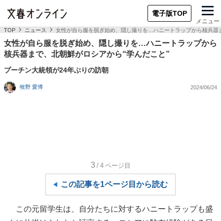
電子版TOP
メニュー
TOP
ニュース
女性が自ら服を脱ぎ始め、隠し撮りを…ハニートラップから核兵器ま
女性が自ら服を脱ぎ始め、隠し撮りを…ハニートラップから
核兵器まで、北朝鮮がロシアから“学んだこと”
プーチン大統領が24年ぶりの訪朝
牧野 愛博
2024/06/24
3
/4
ページ目
この記事を1ページ目から読む
この元留学生は、自分たちに対するハニートラップも盛