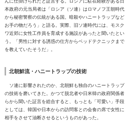
んに仕掛けられたと証言する。ロシアに駐在経験がある日
本政府の元当局者は「ロシア（ソ連）はロマノフ王朝時代
から秘密警察の伝統がある国。暗殺やハニートラップなど
お手の物だろう」と語る。実際、旧ソ連時代には、モスク
ワ近郊に女性工作員を育成する施設があったと聞いたとい
う。「男性に対する誘惑の仕方からベッドテクニックまで
を教えていたそうだ」。
北朝鮮流・ハニートラップの技術
ソ連に影響されたのか、北朝鮮も独自のハニートラップ
の技術を磨いてきた。かつて脱北者や日米韓の政府関係者
らから聞いた証言を総合すると、もっとも「可愛い」手段
としては、韓国や日本からの訪問客との会食の席で女性に
相手をさせて油断させるというものがあった。