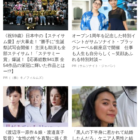
《祝59歳》日本中の【ステイサ
オープン1周年を記念した特別イ
ム愛】が大暴走！ “勝手に”生誕
ベントがサムソナイト・ブラッ
祭試写会開催！ 主演も助演も全
クレーベル銀座店で開催 仕事
部ステイサム！「ステサミー
も人生も自分らしく～笑顔あふ
賞」爆誕！【応募総数941票 全
れる特別対談～
54作品の栄冠に輝いた作品とは
PR（サムソナイト・ジャパン）
ー!?】
PR（（株）キノフィルムズ）
《渡辺淳一原作＆娘・渡邉直子
「黒人の下半身に惹かれて結婚
監督》“女性の性”を真摯に描く意
したんだろ」ケニア人男性と結