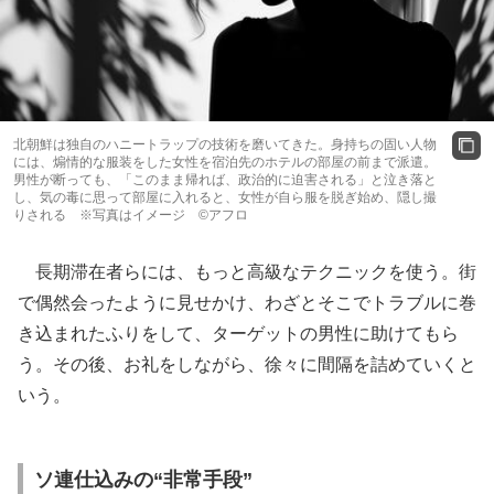
北朝鮮は独自のハニートラップの技術を磨いてきた。身持ちの固い人物
には、煽情的な服装をした女性を宿泊先のホテルの部屋の前まで派遣。
男性が断っても、「このまま帰れば、政治的に迫害される」と泣き落と
し、気の毒に思って部屋に入れると、女性が自ら服を脱ぎ始め、隠し撮
りされる ※写真はイメージ ©アフロ
長期滞在者らには、もっと高級なテクニックを使う。街
で偶然会ったように見せかけ、わざとそこでトラブルに巻
き込まれたふりをして、ターゲットの男性に助けてもら
う。その後、お礼をしながら、徐々に間隔を詰めていくと
いう。
ソ連仕込みの“非常手段”