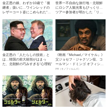
金正恩の娘、わずか10歳で「後
世界一不自由な旅行地・北朝鮮
継者」扱いに…ワインレッドの
にロシア人観光客もびっくり…
レザーコート姿にこめられた“深
ツアー参加者が明かした「リア
い思惑”とは
ルな感想」
金正恩の「人たらしの技術」と
《映画『Michael／マイケル』》
は…韓国の前大統領がはまっ
父ジョセフ・ジャクソン役、コ
た、北朝鮮の巧みすぎる“心理戦”
ールマン・ドミンゴ オフィシャ
ルインタビュー“観客を魅了した
PR（キノフィルムズ）
名優、複雑な父親像への想いを
語る”《日本興収70億円突破》