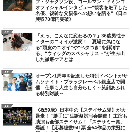
フ・ジャクソン役、コールマン・ドミンゴ
オフィシャルインタビュー“観客を魅了した
名優、複雑な父親像への想いを語る”《日本
興収70億円突破》
PR
「えっ、こんなに変わるの？」36歳男性ラ
イターのニオイが激変！ 夏場に気にな
る“頭皮のニオイ”や“ベタつき”を解消す
る、“ウィッグのスペシャリスト”が生み出
した徹底ケアとは
PR
オープン1周年を記念した特別イベントがサ
ムソナイト・ブラックレーベル銀座店で開
催 仕事も人生も自分らしく～笑顔あふれ
る特別対談～
PR
《祝59歳》日本中の【ステイサム愛】が大
暴走！ “勝手に”生誕祭試写会開催！ 主演も
助演も全部ステイサム！「ステサミー賞」
爆誕！【応募総数941票 全54作品の栄冠に