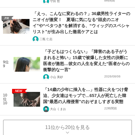
8時間前
守田 哲
「えっ、こんなに変わるの？」36歳男性ライターの
PR
ニオイが激変！ 夏場に気になる“頭皮のニオ
イ”や“ベタつき”を解消する、“ウィッグのスペシャ
リスト”が生み出した徹底ケアとは
二瓶 仁志
「子どもはつくらない」「障害のある子がう
まれると怖い」15歳で被爆した女性の決断に
9位
医者が激怒…彼女の人生を変えた“医者からの
9
衝撃的な一言”
2026/08/06
小山 美砂
「14歳の少年に挿入を…」性器に火をつけ脅
NEW
10
迫、少女達はモップで…657人が死亡した韓
位
国“最悪の人権侵害”のおぞましすぎる実態
10
22時間前
大山 くまお
11位から20位を見る