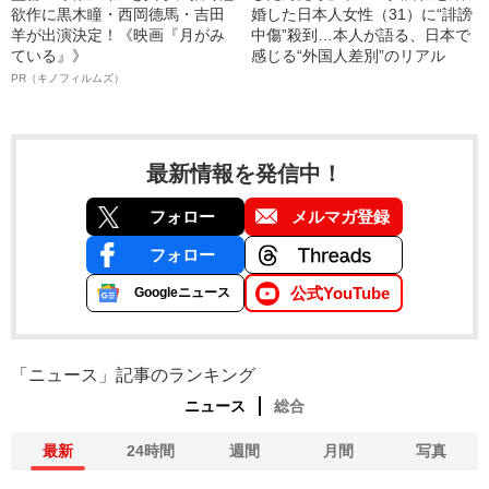
欲作に黒木瞳・西岡德馬・吉田
婚した日本人女性（31）に“誹謗
羊が出演決定！《映画『月がみ
中傷”殺到…本人が語る、日本で
ている』》
感じる“外国人差別”のリアル
PR（キノフィルムズ）
最新情報を発信中！
フォロー
メルマガ登録
フォロー
公式YouTube
Googleニュース
「ニュース」記事のランキング
ニュース
総合
最新
24時間
週間
月間
写真