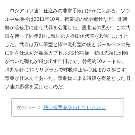
ロシア（ソ連）仕込みの非常手段はほかにもある。ソウ
ル中央地検は2011年10月、携帯型の銃や毒針など、北朝
鮮が暗殺用に使う武器を公開した。脱北者の男が、この武
器を使って同年9月に韓国の人権団体代表を殺害しようと
した。武器は万年筆型と懐中電灯型の銃とボールペンの先
に針を仕込んだ毒薬カプセルの計3種類。銃は先端に刃物
がついた弾丸が飛び出す仕掛けで、射程約10メートル。
弾丸や針に10ミリグラムで呼吸停止や心臓まひを起こす
毒薬が仕込んであった。毒劇物による暗殺を得意とした旧
ソ連の影響を受けたものだ。
次のページ
熱い握手を交わしていたが…