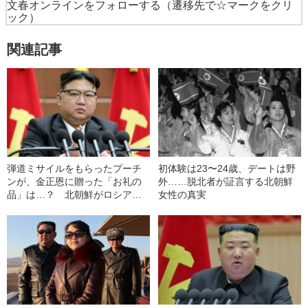
文春オンラインをフォローする
（遷移先で☆マークをクリ
ック）
関連記事
弾道ミサイルをもらったプーチ
初体験は23〜24歳、デートは野
ンが、金正恩に贈った「お礼の
外……脱北者が証言する北朝鮮
品」は…？ 北朝鮮がロシアか
女性の真実
ら得た「3つの見返り」