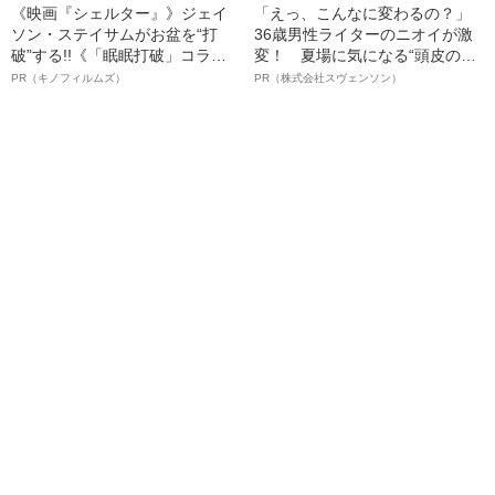
《映画『シェルター』》ジェイ
「えっ、こんなに変わるの？」
ソン・ステイサムがお盆を“打
36歳男性ライターのニオイが激
破”する!!《「眠眠打破」コラ
変！ 夏場に気になる“頭皮のニ
ボ》
オイ”や“ベタつき”を解消す
PR（キノフィルムズ）
PR（株式会社スヴェンソン）
る、“ウィッグのスペシャリス
ト”が生み出した徹底ケアとは