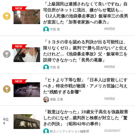
「上級国民は逮捕されなくて良いですね」自
NEW
宅住所がネットに流出、嫌がらせ電話も…
《12人死傷の池袋暴走事故》飯塚幸三の長男
が直面した「加害者家族への暴力」
8時間前
守田 哲
「トヨタの非を認める判決が出る可能性は、
NEW
限りなくゼロ」裁判で“勝ち目がない”と伝え
たけれど…《池袋暴走事故》父・飯塚幸三を
説得できなかった「長男の葛藤」
8時間前
守田 哲
「ヒトより下等な獣」「日本人は皆殺しにす
NEW
べき」特攻作戦が敵国・アメリカ世論に与え
た“残酷すぎる影響”
5時間前
保阪 正康
「殺意はなかった」19歳女子高生を強姦殺害
したのになぜ…裁判所と検察が対立した「驚
4位
4
きの判決」（昭和42年の事件）
2026/08/07
鉄人ノンフィクション編集部