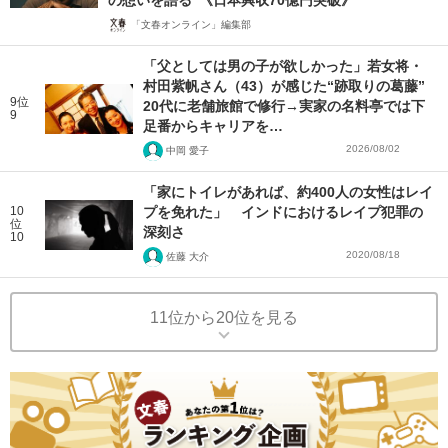
の想いを語る”《日本興収70億円突破》
「文春オンライン」編集部
「父としては男の子が欲しかった」若女将・
村田紫帆さん（43）が感じた“跡取りの葛藤”
9位
20代に老舗旅館で修行→実家の名料亭では下
9
足番からキャリアを…
2026/08/02
中岡 愛子
「家にトイレがあれば、約400人の女性はレイ
10
プを免れた」 インドにおけるレイプ犯罪の
位
深刻さ
10
2020/08/18
佐藤 大介
11位から20位を見る