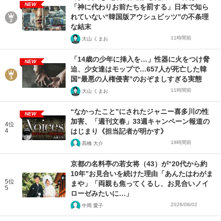
NEW
「神に代わりお前たちを罰する」日本で知ら
れていない“韓国版アウシュビッツ”の不条理
な結末
11時間前
大山 くまお
「14歳の少年に挿入を…」性器に火をつけ脅
NEW
迫、少女達はモップで…657人が死亡した韓
国“最悪の人権侵害”のおぞましすぎる実態
11時間前
大山 くまお
“なかったこと”にされたジャニー喜多川の性
NEW
加害、「週刊文春」33週キャンペーン報道の
4位
4
はじまり《担当記者が明かす》
18時間前
髙橋 大介
京都の名料亭の若女将（43）が“20代から約
10年”お見合いを続けた理由「あんたはわがま
5位
まや」「両親も焦ってくるし、お見合いノイ
5
ローゼみたいに…」
2026/08/02
中岡 愛子