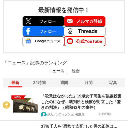
最新情報を発信中！
フォロー
メルマガ登録
フォロー
公式YouTube
Googleニュース
「ニュース」記事のランキング
ニュース
総合
最新
24時間
週間
月間
写真
「殺意はなかった」19歳女子高生を強姦殺害
NEW
したのになぜ…裁判所と検察が対立した「驚
きの判決」（昭和42年の事件）
18時間前
鉄人ノンフィクション編集部
3万8千人を“恐怖で支配”した男の正体は…