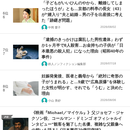
「子どもがいいひんのやから、離婚してしま
ったほうが」とも…京都の料亭の長女（43）
6位
が“婿入り”夫と結婚→男の子を出産後に考え
6
た「跡継ぎ問題」
2026/08/02
中岡 愛子
「逮捕のきっかけは腐乱した男性遺体」わず
か1ヶ月半で8人殺害…お金持ちの子供が「日
7位
本最悪の殺人犯」になった理由（昭和40年の
7
事件）
2026/07/18
鉄人ノンフィクション編集部
妊娠発覚後、医者と義母から「絶対に奇形の
子がうまれる」と…9歳で“広島原爆”を体験し
8位
た女性が明かす、それでも「うむ」と決めた
8
理由
2026/08/06
小山 美砂
《映画『Michael／マイケル』》父ジョセフ・ジャ
PR
クソン役、コールマン・ドミンゴ オフィシャルイ
ンタビュー“観客を魅了した名優、複雑な父親像へ