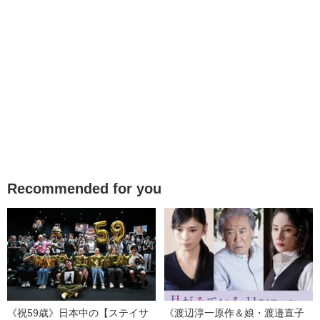
Recommended for you
《祝59歳》日本中の【ステイサ
《渡辺淳一原作＆娘・渡邉直子