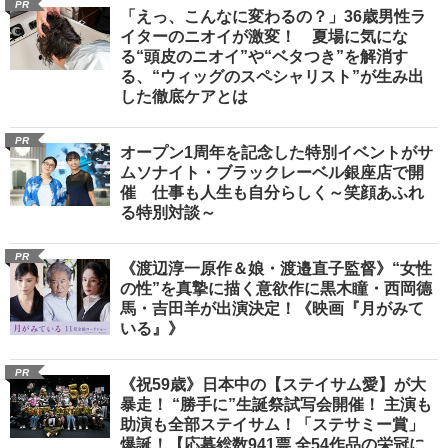
PR
「えっ、こんなに変わるの？」36歳男性ラ
イターのニオイが激変！ 夏場に気にな
る“頭皮のニオイ”や“ベタつき”を解消す
る、“ウィッグのスペシャリスト”が生み出
した徹底ケアとは
PR
オープン1周年を記念した特別イベントがサ
ムソナイト・ブラックレーベル銀座店で開
催 仕事も人生も自分らしく～笑顔あふれ
る特別対談～
PR
《渡辺淳一原作＆娘・渡邉直子監督》“女性
の性”を真摯に描く意欲作に黒木瞳・西岡德
馬・吉田羊が出演決定！《映画『月がみて
いる』》
PR
《祝59歳》日本中の【ステイサム愛】が大
暴走！ “勝手に”生誕祭試写会開催！ 主演も
助演も全部ステイサム！「ステサミー賞」
爆誕！【応募総数941票 全54作品の栄冠に