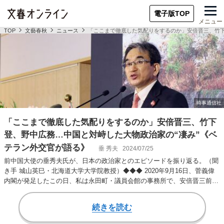
電子版TOP
メニュー
TOP
文藝春秋
ニュース
「ここまで徹底した気配りをするのか」安倍晋三、竹下
「ここまで徹底した気配りをするのか」安倍晋三、竹下
登、野中広務…中国と対峙した大物政治家の“凄み”《ベ
テラン外交官が語る》
垂 秀夫
2024/07/25
前中国大使の垂秀夫氏が、日本の政治家とのエピソードを振り返る。（聞
き手 城山英巳・北海道大学大学院教授）◆◆◆ 2020年9月16日、菅義偉
内閣が発足したこの日、私は永田町・議員会館の事務所で、安倍晋三前総
理と向き合…
続きを読む