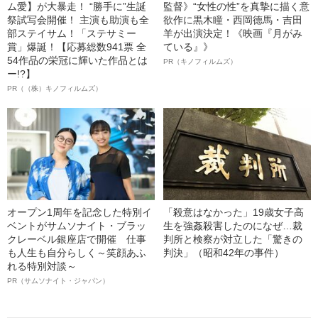
ム愛】が大暴走！ “勝手に”生誕
監督》“女性の性”を真摯に描く意
祭試写会開催！ 主演も助演も全
欲作に黒木瞳・西岡德馬・吉田
部ステイサム！「ステサミー
羊が出演決定！《映画『月がみ
賞」爆誕！【応募総数941票 全
ている』》
54作品の栄冠に輝いた作品とは
PR（キノフィルムズ）
ー!?】
PR（（株）キノフィルムズ）
オープン1周年を記念した特別イ
「殺意はなかった」19歳女子高
ベントがサムソナイト・ブラッ
生を強姦殺害したのになぜ…裁
クレーベル銀座店で開催 仕事
判所と検察が対立した「驚きの
も人生も自分らしく～笑顔あふ
判決」（昭和42年の事件）
れる特別対談～
PR（サムソナイト・ジャパン）