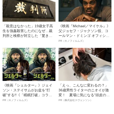
「殺意はなかった」19歳女子高
《映画『Michael／マイケル』》
生を強姦殺害したのになぜ…裁
父ジョセフ・ジャクソン役、コ
判所と検察が対立した「驚きの
ールマン・ドミンゴ オフィシャ
判決」（昭和42年の事件）
ルインタビュー“観客を魅了した
PR（キノフィルムズ）
名優、複雑な父親像への想いを
語る”《日本興収70億円突破》
《映画『シェルター』》ジェイ
「えっ、こんなに変わるの？」
ソン・ステイサムがお盆を“打
36歳男性ライターのニオイが激
破”する!!《「眠眠打破」コラ
変！ 夏場に気になる“頭皮のニ
ボ》
オイ”や“ベタつき”を解消す
PR（キノフィルムズ）
PR（株式会社スヴェンソン）
る、“ウィッグのスペシャリス
ト”が生み出した徹底ケアとは