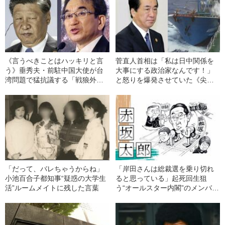
《言うべきことはハッキリと言
菅直人首相は「私は日中関係を
う》垂秀夫・前駐中国大使が台
大事にする政治家なんです！」
湾問題で猛抗議する「戦狼外交
と怒りを爆発させていた《尖閣
官」華春瑩を黙らせた一言と
諸島中国漁船衝突事故》
は？
「だって、バレちゃうからね」
「岸田さんは総裁選を乗り切れ
小池百合子都知事“疑惑の大学生
ると思っている」起死回生狙
活”ルームメイトに残した言葉
う“オールスター内閣”のメンバー
とは？