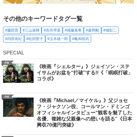
その他のキーワードタグ一覧
#藤田晋
#三山凌輝
#高市早苗
#後藤真希
#森岡毅
#城彰二
#内田有紀
#松田聖子
#玉木雄一郎
#亀和田武
SPECIAL
PR
《映画『シェルター』》ジェイソン・ステ
イサムがお盆を“打破”する!!《「眠眠打破」
コラボ》
PR
《映画『Michael／マイケル』》父ジョセ
フ・ジャクソン役、コールマン・ドミンゴ
オフィシャルインタビュー“観客を魅了した
名優、複雑な父親像への想いを語る”《日本
興収70億円突破》