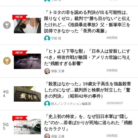
「トヨタの非を認める判決が出る可能性は、
NEW
限りなくゼロ」裁判で“勝ち目がない”と伝え
たけれど…《池袋暴走事故》父・飯塚幸三を
説得できなかった「長男の葛藤」
8時間前
守田 哲
「ヒトより下等な獣」「日本人は皆殺しにす
NEW
べき」特攻作戦が敵国・アメリカ世論に与え
た“残酷すぎる影響”
5時間前
保阪 正康
「殺意はなかった」19歳女子高生を強姦殺害
したのになぜ…裁判所と検察が対立した「驚
4位
4
きの判決」（昭和42年の事件）
2026/08/07
鉄人ノンフィクション編集部
「史上初の特攻」を、なぜ旧日本軍は“隠し
NEW
た”のか…若者ばかりが死地に送られた「残酷
5位
5
なカラクリ」
5時間前
保阪 正康