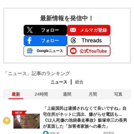
最新情報を発信中！
フォロー
メルマガ登録
フォロー
公式YouTube
Googleニュース
「ニュース」記事のランキング
ニュース
総合
最新
24時間
週間
月間
写真
「上級国民は逮捕されなくて良いですね」自
NEW
宅住所がネットに流出、嫌がらせ電話も…
《12人死傷の池袋暴走事故》飯塚幸三の長男
が直面した「加害者家族への暴力」
8時間前
守田 哲