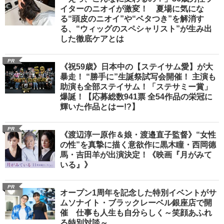
イターのニオイが激変！ 夏場に気にな
る“頭皮のニオイ”や“ベタつき”を解消す
る、“ウィッグのスペシャリスト”が生み出
した徹底ケアとは
PR
《祝59歳》日本中の【ステイサム愛】が大
暴走！ “勝手に”生誕祭試写会開催！ 主演も
助演も全部ステイサム！「ステサミー賞」
爆誕！【応募総数941票 全54作品の栄冠に
輝いた作品とはー!?】
PR
《渡辺淳一原作＆娘・渡邉直子監督》“女性
の性”を真摯に描く意欲作に黒木瞳・西岡德
馬・吉田羊が出演決定！《映画『月がみて
いる』》
PR
オープン1周年を記念した特別イベントがサ
ムソナイト・ブラックレーベル銀座店で開
催 仕事も人生も自分らしく～笑顔あふれ
る特別対談～