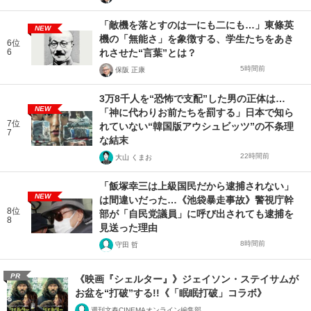
「敵機を落とすのは一にも二にも…」東條英
NEW
機の「無能さ」を象徴する、学生たちをあき
6位
6
れさせた“言葉”とは？
5時間前
保阪 正康
3万8千人を“恐怖で支配”した男の正体は…
NEW
「神に代わりお前たちを罰する」日本で知ら
7位
れていない“韓国版アウシュビッツ”の不条理
7
な結末
22時間前
大山 くまお
「飯塚幸三は上級国民だから逮捕されない」
NEW
は間違いだった…《池袋暴走事故》警視庁幹
8位
部が「自民党議員」に呼び出されても逮捕を
8
見送った理由
8時間前
守田 哲
PR
《映画『シェルター』》ジェイソン・ステイサムが
お盆を“打破”する!!《「眠眠打破」コラボ》
週刊文春CINEMAオンライン編集部