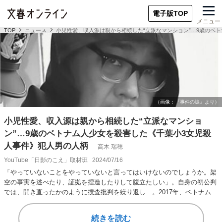
電子版TOP
メニュー
TOP
ニュース
小児性愛、収入源は親から相続した“立派なマンション”…9歳のベ
小児性愛、収入源は親から相続した“立派なマンショ
ン”…9歳のベトナム人少女を殺害した《千葉小3女児殺
人事件》犯人男の人柄
高木 瑞穂
YouTube「日影のこえ」取材班
2024/07/16
「やっていないことをやっていないと言ってはいけないのでしょうか。架
空の事実を述べたり、証拠を捏造したりして腹立たしい」。自身の初公判
では、開き直ったかのように捜査批判を繰り返し…。2017年、ベトナム国
籍の9歳女児を…
続きを読む