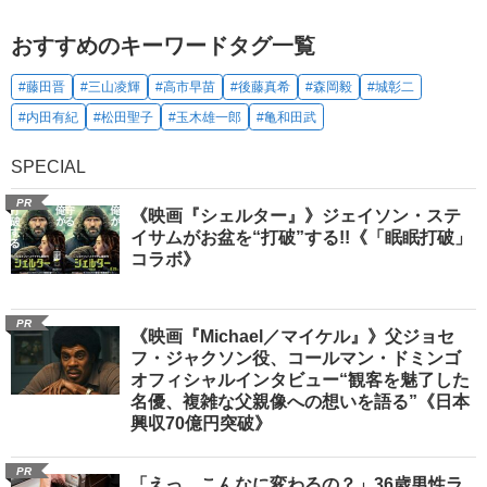
おすすめのキーワードタグ一覧
#藤田晋
#三山凌輝
#高市早苗
#後藤真希
#森岡毅
#城彰二
#内田有紀
#松田聖子
#玉木雄一郎
#亀和田武
SPECIAL
PR
《映画『シェルター』》ジェイソン・ステ
イサムがお盆を“打破”する!!《「眠眠打破」
コラボ》
PR
《映画『Michael／マイケル』》父ジョセ
フ・ジャクソン役、コールマン・ドミンゴ
オフィシャルインタビュー“観客を魅了した
名優、複雑な父親像への想いを語る”《日本
興収70億円突破》
PR
「えっ、こんなに変わるの？」36歳男性ラ