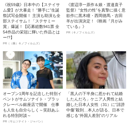
《祝59歳》日本中の【ステイサ
《渡辺淳一原作＆娘・渡邉直子
ム愛】が大暴走！ “勝手に”生誕
監督》“女性の性”を真摯に描く意
祭試写会開催！ 主演も助演も全
欲作に黒木瞳・西岡德馬・吉田
部ステイサム！「ステサミー
羊が出演決定！《映画『月がみ
賞」爆誕！【応募総数941票 全
ている』》
54作品の栄冠に輝いた作品とは
PR（キノフィルムズ）
ー!?】
PR（（株）キノフィルムズ）
オープン1周年を記念した特別イ
「黒人の下半身に惹かれて結婚
ベントがサムソナイト・ブラッ
したんだろ」ケニア人男性と結
クレーベル銀座店で開催 仕事
婚した日本人女性（31）に“誹謗
も人生も自分らしく～笑顔あふ
中傷”殺到…本人が語る、日本で
れる特別対談～
感じる“外国人差別”のリアル
PR（サムソナイト・ジャパン）