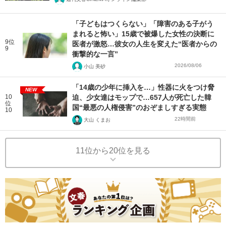
「子どもはつくらない」「障害のある子がう
まれると怖い」15歳で被爆した女性の決断に
9位
医者が激怒…彼女の人生を変えた“医者からの
9
衝撃的な一言”
2026/08/06
小山 美砂
「14歳の少年に挿入を…」性器に火をつけ脅
NEW
10
迫、少女達はモップで…657人が死亡した韓
位
国“最悪の人権侵害”のおぞましすぎる実態
10
22時間前
大山 くまお
11位から20位を見る