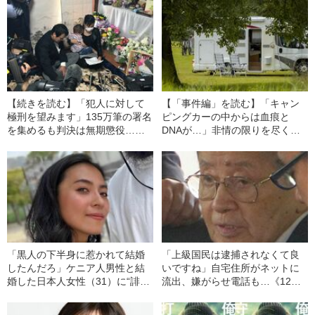
【続きを読む】「犯人に対して
【「事件編」を読む】「キャン
極刑を望みます」135万筆の署名
ピングカーの中からは血痕と
を集めるも判決は無期懲役…
DNAが…」非情の限りを尽くし
《千葉小3女児殺人事件》被害者
たうえで9歳のベトナム人少女を
家族のその後
殺害《千葉小3女児殺害事件》犯
人男の身勝手
「黒人の下半身に惹かれて結婚
「上級国民は逮捕されなくて良
したんだろ」ケニア人男性と結
いですね」自宅住所がネットに
婚した日本人女性（31）に“誹謗
流出、嫌がらせ電話も…《12人
中傷”殺到…本人が語る、日本で
死傷の池袋暴走事故》飯塚幸三
感じる“外国人差別”のリアル
の長男が直面した「加害者家族