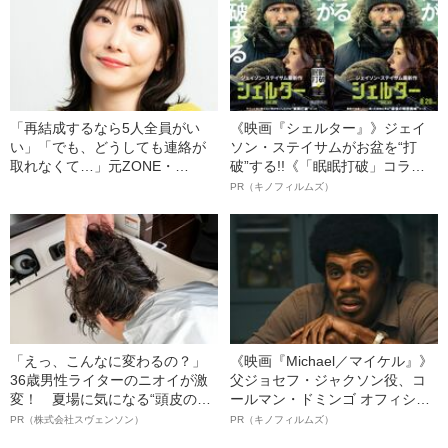
への暴力」
「再結成するなら5人全員がい
《映画『シェルター』》ジェイ
い」「でも、どうしても連絡が
ソン・ステイサムがお盆を“打
取れなくて…」元ZONE・
破”する!!《「眠眠打破」コラ
MIZUHO（38）が明かす「19年
ボ》
PR（キノフィルムズ）
ぶりに芸能界復帰」した本当の
理由
「えっ、こんなに変わるの？」
《映画『Michael／マイケル』》
36歳男性ライターのニオイが激
父ジョセフ・ジャクソン役、コ
変！ 夏場に気になる“頭皮のニ
ールマン・ドミンゴ オフィシャ
オイ”や“ベタつき”を解消す
ルインタビュー“観客を魅了した
PR（株式会社スヴェンソン）
PR（キノフィルムズ）
る、“ウィッグのスペシャリス
名優、複雑な父親像への想いを