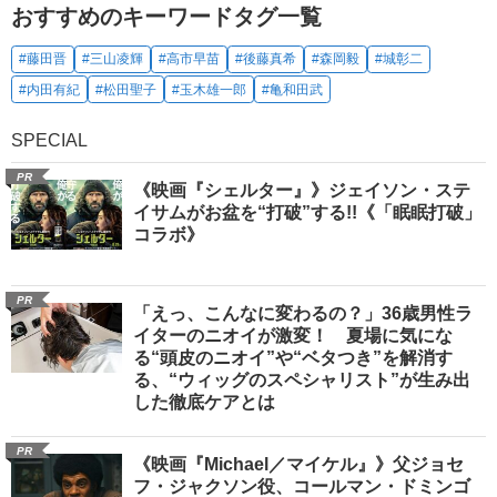
おすすめのキーワードタグ一覧
#藤田晋
#三山凌輝
#高市早苗
#後藤真希
#森岡毅
#城彰二
#内田有紀
#松田聖子
#玉木雄一郎
#亀和田武
SPECIAL
PR
《映画『シェルター』》ジェイソン・ステ
イサムがお盆を“打破”する!!《「眠眠打破」
コラボ》
PR
「えっ、こんなに変わるの？」36歳男性ラ
イターのニオイが激変！ 夏場に気にな
る“頭皮のニオイ”や“ベタつき”を解消す
る、“ウィッグのスペシャリスト”が生み出
した徹底ケアとは
PR
《映画『Michael／マイケル』》父ジョセ
フ・ジャクソン役、コールマン・ドミンゴ