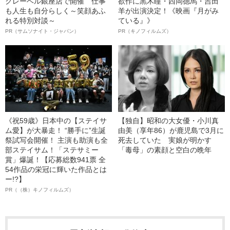
クレーベル銀座店で開催 仕事
欲作に黒木瞳・西岡德馬・吉田
も人生も自分らしく～笑顔あふ
羊が出演決定！《映画『月がみ
れる特別対談～
ている』》
PR（サムソナイト・ジャパン）
PR（キノフィルムズ）
《祝59歳》日本中の【ステイサ
【独自】昭和の大女優・小川真
ム愛】が大暴走！ “勝手に”生誕
由美（享年86）が鹿児島で3月に
祭試写会開催！ 主演も助演も全
死去していた 実娘が明かす
部ステイサム！「ステサミー
「毒母」の素顔と空白の晩年
賞」爆誕！【応募総数941票 全
54作品の栄冠に輝いた作品とは
ー!?】
PR（（株）キノフィルムズ）