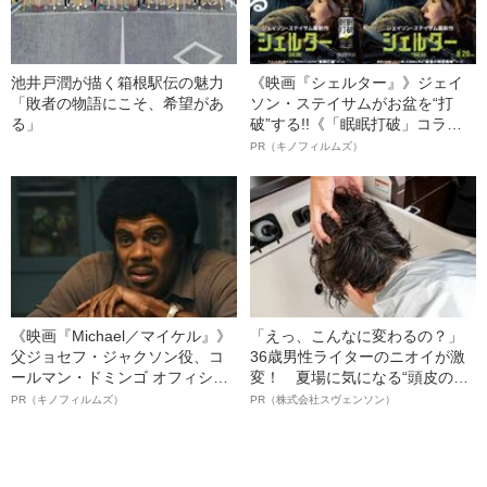
池井戸潤が描く箱根駅伝の魅力
《映画『シェルター』》ジェイ
「敗者の物語にこそ、希望があ
ソン・ステイサムがお盆を“打
る」
破”する!!《「眠眠打破」コラ
ボ》
PR（キノフィルムズ）
《映画『Michael／マイケル』》
「えっ、こんなに変わるの？」
父ジョセフ・ジャクソン役、コ
36歳男性ライターのニオイが激
ールマン・ドミンゴ オフィシャ
変！ 夏場に気になる“頭皮のニ
ルインタビュー“観客を魅了した
オイ”や“ベタつき”を解消す
PR（キノフィルムズ）
PR（株式会社スヴェンソン）
名優、複雑な父親像への想いを
る、“ウィッグのスペシャリス
語る”《日本興収70億円突破》
ト”が生み出した徹底ケアとは