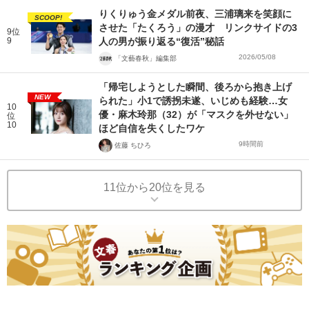
りくりゅう金メダル前夜、三浦璃来を笑顔に
SCOOP!
させた「たくろう」の漫才 リンクサイドの3
9位
9
人の男が振り返る“復活”秘話
2026/05/08
「文藝春秋」編集部
「帰宅しようとした瞬間、後ろから抱き上げ
NEW
られた」小1で誘拐未遂、いじめも経験…女
10
優・麻木玲那（32）が「マスクを外せない」
位
10
ほど自信を失くしたワケ
9時間前
佐藤 ちひろ
11位から20位を見る