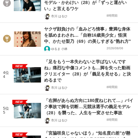
モデル・かわけい（28）が「ずっと運がい
い」と言えるワケ
8時間前
市川 はるひ
ヤクザ顔負けの「血みどろ情事」豊満な身体
を舐めまわされ…「自称16歳美少女」怪演
中、かたせ梨乃（69）の美しすぎる“熟れ方”
2026/08/06
ゆるま 小林
「足をもう一本失わないと学ばないんです
NEW
ね」痛烈な中傷コメントも…脚を失った動画
4位
クリエイター（28）が「義足を見せる」と決
4
めるまで
8時間前
市川 はるひ
「右脚があらぬ方向に180度ねじれて…」バイ
NEW
ク事故で脚を切断…元競泳選手の義足モデル
5位
5
（28）を襲った、人生を一変させた事故
8時間前
市川 はるひ
「宮脇咲良じゃないほう」“知名度の差”が懸
NEW