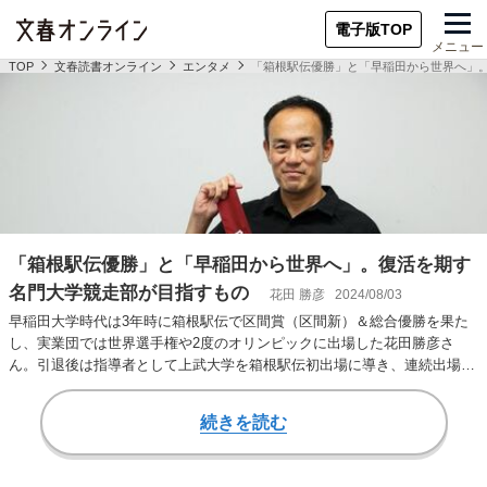
電子版TOP
メニュー
TOP
文春読書オンライン
エンタメ
「箱根駅伝優勝」と「早稲田から世界へ」
「箱根駅伝優勝」と「早稲田から世界へ」。復活を期す
名門大学競走部が目指すもの
花田 勝彦
2024/08/03
早稲田大学時代は3年時に箱根駅伝で区間賞（区間新）＆総合優勝を果た
し、実業団では世界選手権や2度のオリンピックに出場した花田勝彦さ
ん。引退後は指導者として上武大学を箱根駅伝初出場に導き、連続出場を
果たした。 現在は…
続きを読む