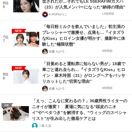
念されたが…それでもLE SSERAFIMカズハ
6位
6
（23）が人気メンバーになった“納得の理由”
13時間前
K-POPゆりこ
「毎日粉ミルクを飲んでいました」初主演の
NEW
プレッシャーで激痩せ、点滴も…『イタズラ
7位
なKiss』ヒロイン女優が明かす、撮影中に体
7
験した“極限状態”
9時間前
佐藤 ちひろ
「目覚めると運転席に知らない男が」18歳で
NEW
車ごと連れ去られ…『イタズラなKiss』ヒロ
8位
イン・麻木玲那（31）がロングヘアをバッサ
8
リカットした“切実な理由”
9時間前
佐藤 ちひろ
「えっ、こんなに変わるの？」36歳男性ライターの
PR
ニオイが激変！ 夏場に気になる“頭皮のニオ
イ”や“ベタつき”を解消する、“ウィッグのスペシャ
リスト”が生み出した徹底ケアとは
二瓶 仁志