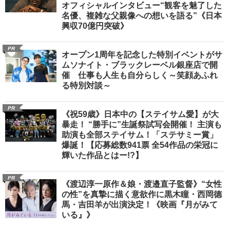
オフィシャルインタビュー“観客を魅了した
名優、複雑な父親像への想いを語る”《日本
興収70億円突破》
PR
オープン1周年を記念した特別イベントがサ
ムソナイト・ブラックレーベル銀座店で開
催 仕事も人生も自分らしく～笑顔あふれ
る特別対談～
PR
《祝59歳》日本中の【ステイサム愛】が大
暴走！ “勝手に”生誕祭試写会開催！ 主演も
助演も全部ステイサム！「ステサミー賞」
爆誕！【応募総数941票 全54作品の栄冠に
輝いた作品とはー!?】
PR
《渡辺淳一原作＆娘・渡邉直子監督》“女性
の性”を真摯に描く意欲作に黒木瞳・西岡德
馬・吉田羊が出演決定！《映画『月がみて
いる』》