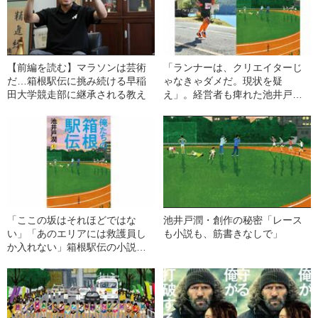
【前編を読む】マラソンは芸術
「ランナーは、クリエイターじ
だ…箱根駅伝に挑み続ける早稲
ゃなきゃダメだ。現状を疑
田大学競走部に継承される教え
え」。経営者も痺れた池井戸潤
の最新長編
「ここの坂はそれほどではな
池井戸潤・創作の秘密「レース
い」「あのエリアには救護員し
も小説も、筋書きなしで」
か入れない」箱根駅伝の小説を
連載中、池井戸潤に届いた“指摘”