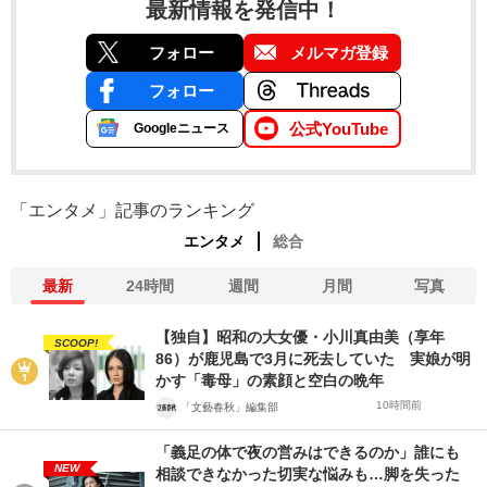
最新情報を発信中！
フォロー
メルマガ登録
フォロー
公式YouTube
Googleニュース
「エンタメ」記事のランキング
エンタメ
総合
最新
24時間
週間
月間
写真
【独自】昭和の大女優・小川真由美（享年
SCOOP!
86）が鹿児島で3月に死去していた 実娘が明
かす「毒母」の素顔と空白の晩年
10時間前
「文藝春秋」編集部
「義足の体で夜の営みはできるのか」誰にも
NEW
相談できなかった切実な悩みも…脚を失った