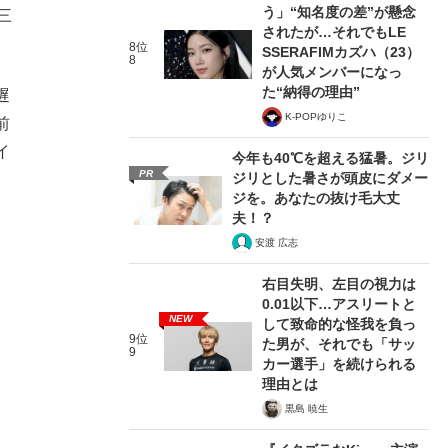
う」“知名度の差”が懸念
三
されたが…それでもLE
8位
SSERAFIMカズハ（23）
8
が人気メンバーになっ
た“納得の理由”
遅
K-POPゆりこ
前
イ
今年も40℃を超える猛暑。ジリ
PR
ジリとした暑さが頭皮にダメー
ジを。あなたの抜け毛大丈
夫！？
安渡 広志
右目失明、左目の視力は
0.01以下…アスリートと
NEW
して致命的な怪我を負っ
9位
た男が、それでも「サッ
9
カー選手」を続けられる
理由とは
黒島 暁生