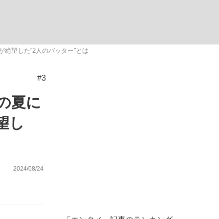
む将棋
絶望した“2人のバッター”とは
#3
多くてもいい」時価総額が一時トヨタ超え...
の夏に
望し
2024/08/24