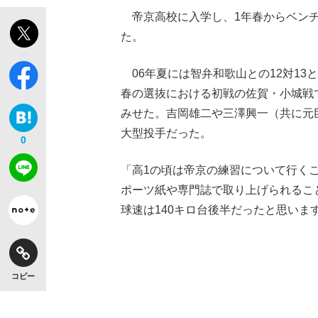
帝京高校に入学し、1年春からベンチ
た。
06年夏には智弁和歌山との12対13
春の選抜における初戦の佐賀・小城戦
みせた。吉岡雄二や三澤興一（共に元巨
大型投手だった。
0
「高1の頃は帝京の練習について行く
ポーツ紙や専門誌で取り上げられるこ
球速は140キロ台後半だったと思いま
【独自】昭和の大女優・小川真由美（享年86）
コピー