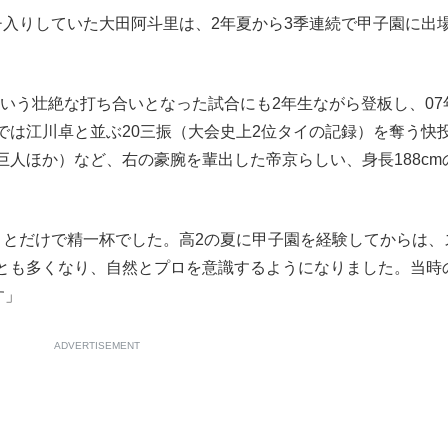
入りしていた大田阿斗里は、2年夏から3季連続で甲子園に出
もっと見る
という壮絶な打ち合いとなった試合にも2年生ながら登板し、07
では江川卓と並ぶ20三振（大会史上2位タイの記録）を奪う快
人ほか）など、右の豪腕を輩出した帝京らしい、身長188cm
ことだけで精一杯でした。高2の夏に甲子園を経験してからは、
とも多くなり、自然とプロを意識するようになりました。当時
す」
ADVERTISEMENT
が鹿児島で3月に死去し...
もっと見る