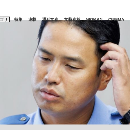
ゴリ
特集
連載
週刊文春
文藝春秋
WOMAN
CINEMA
キーワード入力
ス
エンタメ
ライフ
ビジネス
ーワードタグ一覧
藤田晋
#三山凌輝
#後藤真希
#森岡毅
#城彰二
#内田有紀
#亀和田武
」は消費税不正還付の道...
皇室典範改正は「だまし討ち」
日本生まれの