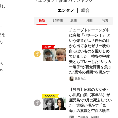
「エンタメ」記事のランキング
場し
エンタメ
総合
最新
24時間
週間
月間
写真
年
チューブトレーニング中
投を
に突然「バチーン！」 と
いう爆音が…「自分の目
の
から出てきたゼリー状の
NEW
白っぽいものを握りしめ
ていました」柿谷や宇佐
美ともプレーした“サッカ
ス
ー選手”が視覚障害を負っ
の
た“恐怖の瞬間”を明かす
黒島 暁生
【独自】昭和の大女優・
小川真由美（享年86）が
SCOOP!
鹿児島で3月に死去してい
た 実娘が明かす「毒
母」の素顔と空白の晩年
「文藝春秋」編集部