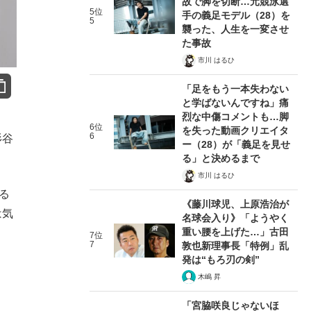
故で脚を切断…元競泳選
5位
手の義足モデル（28）を
5
襲った、人生を一変させ
た事故
市川 はるひ
「足をもう一本失わない
と学ばないんですね」痛
烈な中傷コメントも…脚
6位
を失った動画クリエイタ
6
杉谷
ー（28）が「義足を見せ
る」と決めるまで
市川 はるひ
る
《藤川球児、上原浩治が
は気
名球会入り》「ようやく
重い腰を上げた…」古田
7位
7
敦也新理事長「特例」乱
発は“もろ刃の剣”
木嶋 昇
「宮脇咲良じゃないほ