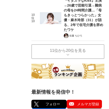
『イタズラなKiss』主演
→26歳で芸能引退→難病
の母を24時間介護…「母
10
もきっとつらかった」女
位
優・麻木玲那（31）が語
10
る、2年で在宅介護を辞め
たワケ
佐藤 ちひろ
11位から20位を見る
最新情報を発信中！
フォロー
メルマガ登録