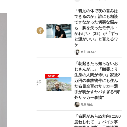
「義足の体で夜の営みは
できるのか」誰にも相談
できなかった切実な悩み
も…脚を失ったモデル・
かわけい（28）が「ずっ
と運がいい」と言えるワ
ケ
市川 はるひ
「朝起きたら知らないお
じさんが…」「幽霊より
生身の人間が怖い」家賃2
NEW
万円の事故物件にも住ん
4位
4
だ右目全盲のサッカー選
手が明かすヤバすぎる“海
外サッカー事情”
黒島 暁生
「右脚があらぬ方向に180
度ねじれて…」バイク事