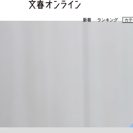
新着
ランキング
カテ
スクープ
ニュー
おすすめのキ
#高市早苗
#
#玉木雄一郎
大阪税関が見つけた中国向け「ニセiPhone
終戦から81年