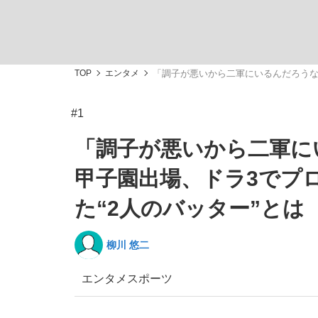
TOP
エンタメ
「調子が悪いから二軍にいるんだろうな
#1
「善か悪かはどちらでもいい」リアル『九条の
私のあのとき、私のいま
「調子が悪いから二軍に
甲子園出場、ドラ3でプ
た“2人のバッター”とは
柳川 悠二
エンタメ
スポーツ
キングの誕生を、目撃せよ。