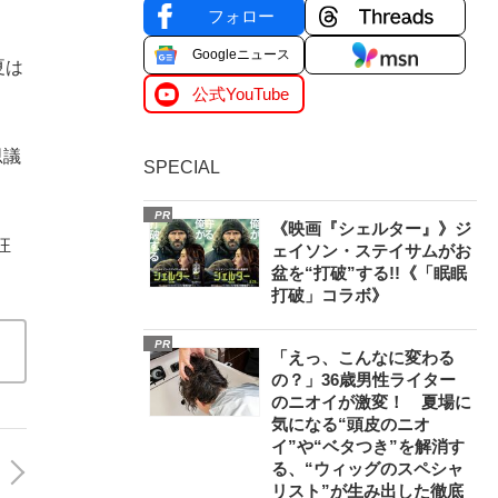
フォロー
Googleニュース
夏は
公式YouTube
思議
SPECIAL
PR
《映画『シェルター』》ジ
狂
ェイソン・ステイサムがお
盆を“打破”する!!《「眠眠
打破」コラボ》
PR
「えっ、こんなに変わる
の？」36歳男性ライター
のニオイが激変！ 夏場に
気になる“頭皮のニオ
イ”や“ベタつき”を解消す
る、“ウィッグのスペシャ
リスト”が生み出した徹底