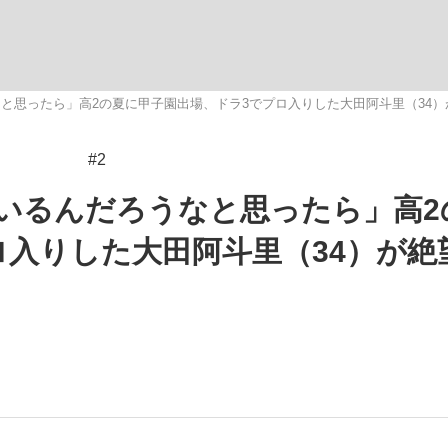
観る将棋、読
と思ったら」高2の夏に甲子園出場、ドラ3でプロ入りした大田阿斗里（34）が
#2
大罪』弁護士が明かすトク...
「キオクシアの投資の桁は一つ
いるんだろうなと思ったら」高2
ロ入りした大田阿斗里（34）が絶