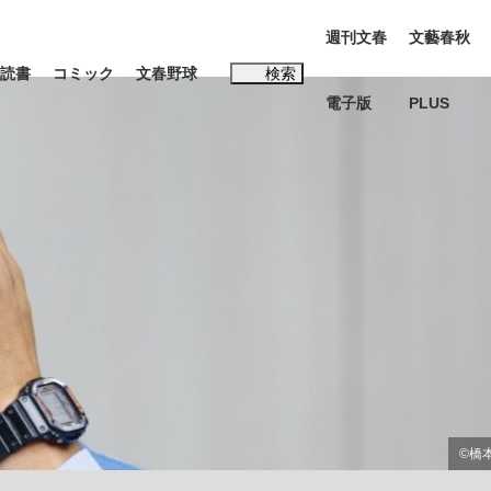
週刊文春
文藝春秋
読書
コミック
文春野球
検索
電子版
PLUS
インタビュー
読書
#松田聖子
…五摂家筆頭・近衛家の血を引く元首相・...
K-POPアイドルたち