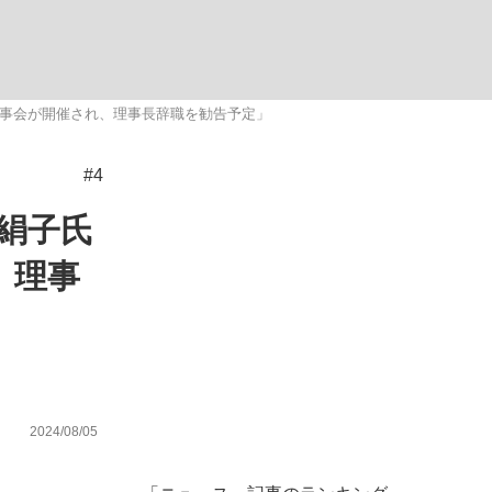
む将棋
理事会が開催され、理事長辞職を勧告予定」
#4
った」侍ジャパン選手が証言した“NPB聞...
絹子氏
、理事
2024/08/05