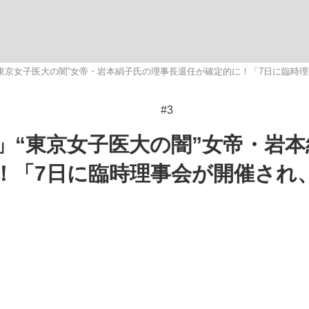
観る将棋、読
東京女子医大の闇”女帝・岩本絹子氏の理事長退任が確定的に！「7日に臨時
#3
”の真実 選手が明かす...
「敗因分析は一切聞かれなか
」“東京女子医大の闇”女帝・岩本
！「7日に臨時理事会が開催され
の国から』倉本聰氏（91...