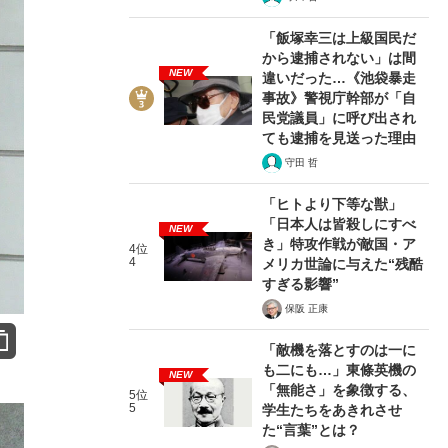
「飯塚幸三は上級国民だ
から逮捕されない」は間
NEW
違いだった…《池袋暴走
事故》警視庁幹部が「自
民党議員」に呼び出され
ても逮捕を見送った理由
守田 哲
「ヒトより下等な獣」
「日本人は皆殺しにすべ
NEW
き」特攻作戦が敵国・ア
4位
4
メリカ世論に与えた“残酷
すぎる影響”
保阪 正康
「敵機を落とすのは一に
も二にも…」東條英機の
NEW
「無能さ」を象徴する、
5位
5
学生たちをあきれさせ
た“言葉”とは？