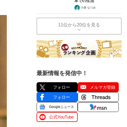
本での生活
小泉 なつみ
11位から20位を見る
最新情報を発信中！
フォロー
メルマガ登録
フォロー
Googleニュース
公式YouTube