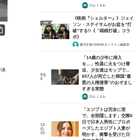
大山 くまお
《映画『シェルター』》ジェイ
PR
ソン・ステイサムがお盆を“打
破”する!!《「眠眠打破」コラ
ボ》
週刊文春CINEMAオンライン編集部
「14歳の少年に挿入
を…」性器に火をつけ脅
解体
迫、少女達はモップで…
9位
657人が死亡した韓国“最
9
悪の人権侵害”のおぞまし
すぎる実態
大山 くまお
「エジプトは完全に逆
で、全部隠します」交際0
日で日本人男性にプロポ
10
ーズしたエジプト人妻が
位
10
明かす、衝撃を受けた日