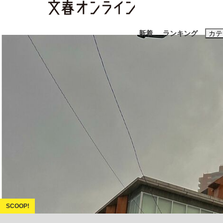
新着
ランキング
カテ
スクープ
ニュー
おすすめのキ
#藤田晋
#三
#玉木雄一郎
《BTS厳戒トーキョー滞在記》RM→渋谷で飲
終戦から81年