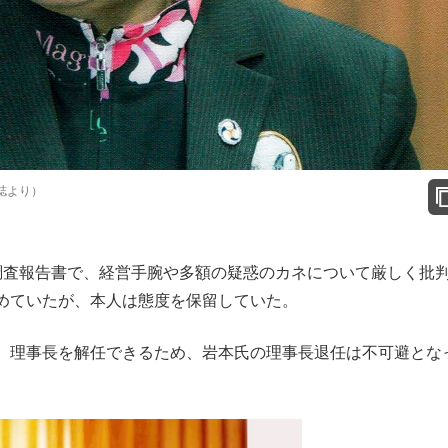
誌より）
査報告書で、経営手腕や多額の疑惑のカネについて厳しく批
めていたが、本人は態度を保留していた。
、理事長を解任できるため、岩本氏の理事長退任は不可避とな