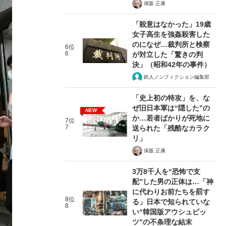
保阪 正康
「殺意はなかった」19歳
女子高生を強姦殺害した
のになぜ…裁判所と検察
6位
6
が対立した「驚きの判
決」（昭和42年の事件）
鉄人ノンフィクション編集部
「史上初の特攻」を、な
ぜ旧日本軍は“隠した”の
NEW
か…若者ばかりが死地に
7位
7
送られた「残酷なカラク
リ」
保阪 正康
3万8千人を“恐怖で支
配”した男の正体は…「神
に代わりお前たちを罰す
8位
る」日本で知られていな
8
い“韓国版アウシュビッ
ツ”の不条理な結末