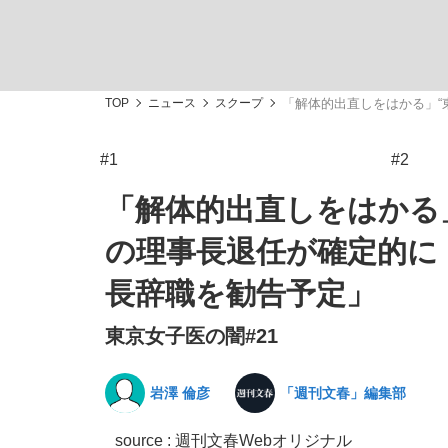
TOP
ニュース
スクープ
「解体的出直しをはかる」“
#1
#2
「最悪の空気のまま解散」WBC日本代表“敗戦
私のあのとき、私のいま
「解体的出直しをはかる
の理事長退任が確定的に
長辞職を勧告予定」
東京女子医の闇#21
岩澤 倫彦
「週刊文春」編集部
「クマが悪者扱いされているのが悲しい」『北
キングの誕生を、目撃せよ。
source : 週刊文春Webオリジナル