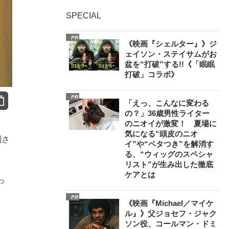
SPECIAL
PR
《映画『シェルター』》ジ
ェイソン・ステイサムがお
盆を“打破”する!!《「眠眠
打破」コラボ》
PR
「えっ、こんなに変わる
の？」36歳男性ライター
のニオイが激変！ 夏場に
気になる“頭皮のニオ
判さ
イ”や“ベタつき”を解消す
る、“ウィッグのスペシャ
リスト”が生み出した徹底
ケアとは
っ
PR
《映画『Michael／マイケ
ル』》父ジョセフ・ジャク
ソン役、コールマン・ドミ