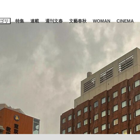
ゴリ
特集
連載
週刊文春
文藝春秋
WOMAN
CINEMA
キーワード入力
ス
エンタメ
ライフ
ビジネス
ーワードタグ一覧
山凌輝
#高市早苗
#後藤真希
#森岡毅
#城彰二
#内田有紀
#亀和田武
み会、JIN→伊豆の...
「90%は失敗する。でも…」
日本生まれの