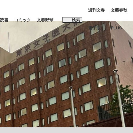
週刊文春
文藝春秋
読書
コミック
文春野球
検索
電子版
PLUS
インタビュー
読書
#松田聖子
本田圭佑が初めて明かした日本代表監督に...
K-POPアイドルたち