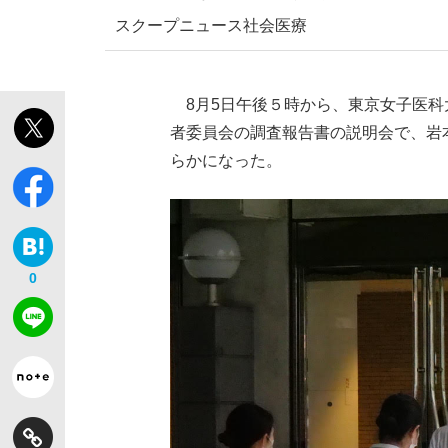
スクープ
ニュース
社会
医療
8月5日午後５時から、東京女子医科
者委員会の調査報告書の説明会で、岩
らかになった。
0