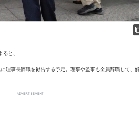
よると、
氏に理事長辞職を勧告する予定。理事や監事も全員辞職して、
ADVERTISEMENT