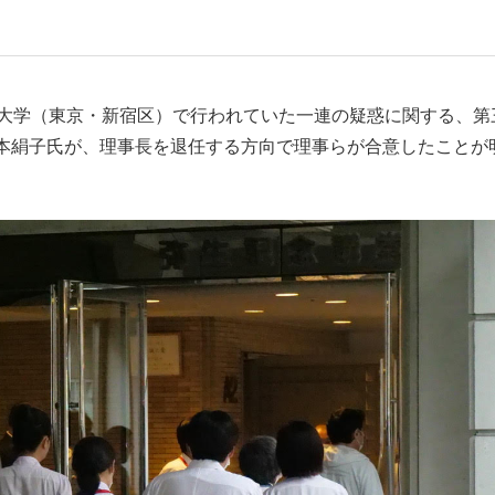
もっと見る
もっと見る
大学（東京・新宿区）で行われていた一連の疑惑に関する、第
本絹子氏が、理事長を退任する方向で理事らが合意したことが