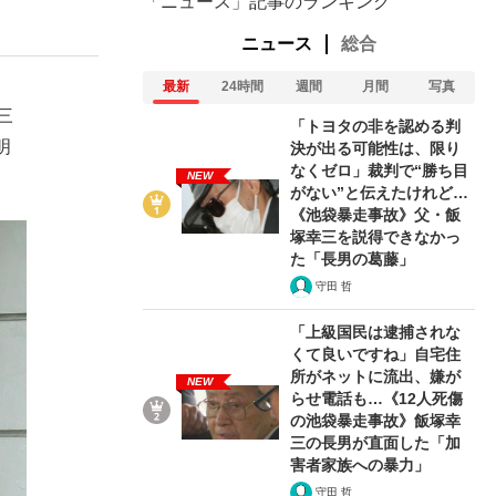
「ニュース」記事のランキング
ニュース
総合
最新
24時間
週間
月間
写真
三
「トヨタの非を認める判
明
決が出る可能性は、限り
なくゼロ」裁判で“勝ち目
NEW
がない”と伝えたけれど…
《池袋暴走事故》父・飯
塚幸三を説得できなかっ
た「長男の葛藤」
守田 哲
「上級国民は逮捕されな
くて良いですね」自宅住
所がネットに流出、嫌が
NEW
らせ電話も…《12人死傷
の池袋暴走事故》飯塚幸
三の長男が直面した「加
害者家族への暴力」
守田 哲