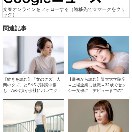
文春オンラインをフォローする
（遷移先で☆マークをクリ
ック）
関連記事
【続きを読む】「女のクズ、人
【最初から読む】阪大大学院卒
間のクズ」とSNSで誹謗中傷
→上場企業に就職→32歳でセク
も…AV出演が会社にバレてク
シー女優に…デビューまでの“葛
ビ、バレエ教室の講師もクビに
藤”「借金あるの？」「事務所に
なった“壮絶な顛末”
だまされてない？」