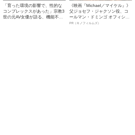
「育った環境の影響で、性的な
《映画『Michael／マイケル』》
コンプレックスがあった」宗教3
父ジョセフ・ジャクソン役、コ
世の元AV女優が語る、機能不全
ールマン・ドミンゴ オフィシャ
家庭で感じていた“教育格差”
ルインタビュー“観客を魅了した
PR（キノフィルムズ）
名優、複雑な父親像への想いを
語る”《日本興収70億円突破》