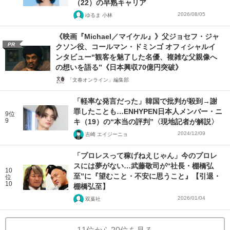
（22）の早熟キャリア
2026/08/05
ゆるま 小林
《映画『Michael／マイケル』》父ジョセフ・ジャ
PR
クソン役、コールマン・ドミンゴ オフィシャルイ
ンタビュー“観客を魅了した名優、複雑な父親像へ
の想いを語る”《日本興収70億円突破》
「文春オンライン」編集部
「軽率な発言だった」韓国で批判が殺到→謝
罪したことも…ENHYPEN日本人メンバー・ニ
9位
9
キ（19）の“本当の評判”〈現地記者が解説〉
2024/12/09
吉崎 エイジーニョ
「プロレスって稼げねえじゃん」今のプロレ
スには夢がない…武藤敬司が“社長・棚橋弘
10
至”に『望むこと・不安に思うこと』【引退・
位
10
棚橋弘至】
2026/01/04
双葉社