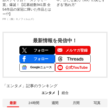
部ステイサム！「ステサミー
中、かたせ梨乃（69）の美しす
賞」爆誕！【応募総数941票 全
ぎる“熟れ方”
54作品の栄冠に輝いた作品とは
ー!?】
PR（（株）キノフィルムズ）
最新情報を発信中！
フォロー
メルマガ登録
フォロー
公式YouTube
Googleニュース
「エンタメ」記事のランキング
エンタメ
総合
最新
24時間
週間
月間
写真