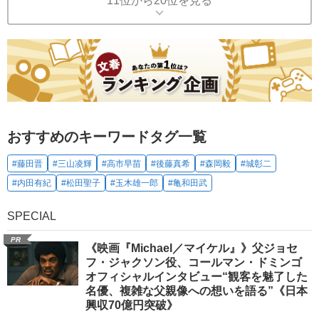
11位から20位を見る
おすすめのキーワードタグ一覧
#藤田晋
#三山凌輝
#高市早苗
#後藤真希
#森岡毅
#城彰二
#内田有紀
#松田聖子
#玉木雄一郎
#亀和田武
SPECIAL
PR
《映画『Michael／マイケル』》父ジョセ
フ・ジャクソン役、コールマン・ドミンゴ
オフィシャルインタビュー“観客を魅了した
名優、複雑な父親像への想いを語る”《日本
興収70億円突破》