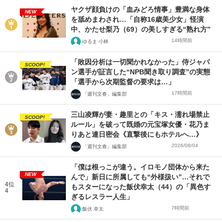
ヤクザ顔負けの「血みどろ情事」豊満な身体
NEW
を舐めまわされ…「自称16歳美少女」怪演
中、かたせ梨乃（69）の美しすぎる“熟れ方”
14時間前
ゆるま 小林
「敗因分析は一切聞かれなかった」侍ジャパ
SCOOP!
ン選手が証言した“NPB聞き取り調査”の実態
「選手から次期監督の要求は…」
17時間前
「週刊文春」編集部
三山凌輝が妻・趣里との「キス・濡れ場禁止
SCOOP!
ルール」を破って既婚の元宝塚女優・花乃ま
りあと連日密会《直撃後にもホテルへ…》
2026/08/04
「週刊文春」編集部
「僕は根っこが違う。イロモノ団体から来た
NEW
んで」新日に所属しても“外様扱い”…それで
4位
もスターになった飯伏幸太（44）の「異色す
4
ぎるレスラー人生」
7時間前
飯伏 幸太