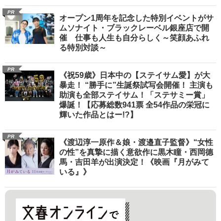
PR
オープン1周年を記念した特別イベントがサ
ムソナイト・ブラックレーベル銀座店で開
催 仕事も人生も自分らしく～笑顔あふれ
る特別対談～
PR
《祝59歳》日本中の【ステイサム愛】が大
暴走！ “勝手に”生誕祭試写会開催！ 主演も
助演も全部ステイサム！「ステサミー賞」
爆誕！【応募総数941票 全54作品の栄冠に
輝いた作品とはー!?】
PR
《渡辺淳一原作＆娘・渡邉直子監督》“女性
の性”を真摯に描く意欲作に黒木瞳・西岡德
馬・吉田羊が出演決定！《映画『月がみて
いる』》