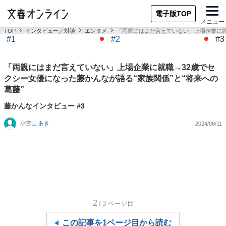
電子版TOP
メニュー
TOP
インタビュー／対談
エンタメ
「両親にはまだ言えていない」上場企業に就
#1
#2
#3
「両親にはまだ言えていない」上場企業に就職→32歳でセ
クシー女優になった藤かんなが語る“家族関係”と“将来への
葛藤”
藤かんなインタビュー #3
小宮山 あき
2024/08/11
2
/3
ページ目
この記事を1ページ目から読む