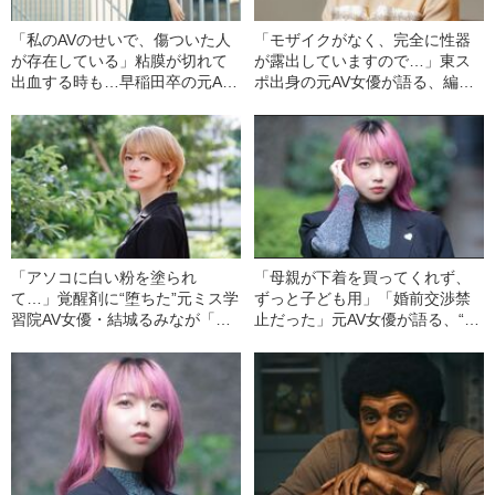
「私のAVのせいで、傷ついた人
「モザイクがなく、完全に性器
が存在している」粘膜が切れて
が露出していますので…」東ス
出血する時も…早稲田卒の元AV
ポ出身の元AV女優が語る、編集
女優（23）が引退後に感じた“責
前“無修正動画”の流出と訴訟を決
務”
めたワケ
「アソコに白い粉を塗られ
「母親が下着を買ってくれず、
て…」覚醒剤に“堕ちた”元ミス学
ずっと子ども用」「婚前交渉禁
習院AV女優・結城るみなが「逮
止だった」元AV女優が語る、“機
捕されてやっと自分らしくなれ
能不全家庭”で育った苦悩
た」と語るワケ《お嬢様時代の
煩悶》