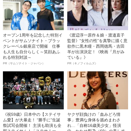
オープン1周年を記念した特別イ
《渡辺淳一原作＆娘・渡邉直子
ベントがサムソナイト・ブラッ
監督》“女性の性”を真摯に描く意
クレーベル銀座店で開催 仕事
欲作に黒木瞳・西岡德馬・吉田
も人生も自分らしく～笑顔あふ
羊が出演決定！《映画『月がみ
れる特別対談～
ている』》
PR（サムソナイト・ジャパン）
PR（キノフィルムズ）
《祝59歳》日本中の【ステイサ
ヤクザ顔負けの「血みどろ情
ム愛】が大暴走！ “勝手に”生誕
事」豊満な身体を舐めまわさ
祭試写会開催！ 主演も助演も全
れ…「自称16歳美少女」怪演