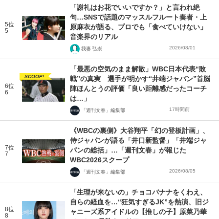
「謝礼はお花でいいですか？」と言われ絶
句…SNSで話題のマッスルフルート奏者・上
5位
原麻衣が語る、プロでも「食べていけない」
5
音楽界のリアル
2026/08/01
我妻 弘崇
「最悪の空気のまま解散」WBC日本代表“敗
SCOOP!
戦”の真実 選手が明かす“井端ジャパン”首脳
6位
陣ほんとうの評価「良い距離感だったコーチ
6
は…」
17時間前
「週刊文春」編集部
《WBCの裏側》大谷翔平「幻の登板計画」、
侍ジャパンが語る「井口新監督」「井端ジャ
7位
パンの総括」…「週刊文春」が報じた
7
WBC2026スクープ
2026/08/05
「週刊文春」編集部
「生理が来ないの」チョコバナナをくわえ、
自らの経血を…“狂気すぎるJK”を熱演、旧ジ
8位
ャニーズ系アイドルの【推しの子】原菜乃華
8