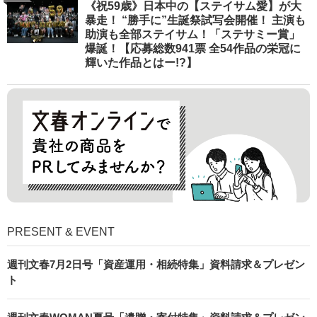
《祝59歳》日本中の【ステイサム愛】が大
暴走！ “勝手に”生誕祭試写会開催！ 主演も
助演も全部ステイサム！「ステサミー賞」
爆誕！【応募総数941票 全54作品の栄冠に
輝いた作品とはー!?】
PRESENT & EVENT
週刊文春7月2日号「資産運用・相続特集」資料請求＆プレゼン
ト