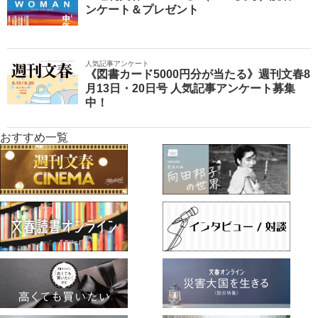
ンケート＆プレゼント
人気記事アンケート
《図書カード5000円分が当たる》週刊文春8
月13日・20日号 人気記事アンケート募集
中！
おすすめ一覧