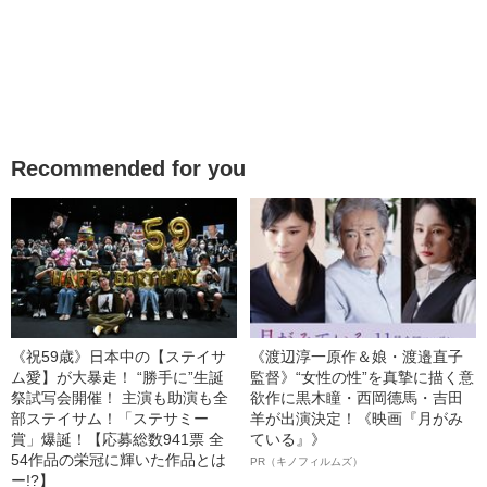
Recommended for you
《祝59歳》日本中の【ステイサ
《渡辺淳一原作＆娘・渡邉直子
ム愛】が大暴走！ “勝手に”生誕
監督》“女性の性”を真摯に描く意
祭試写会開催！ 主演も助演も全
欲作に黒木瞳・西岡德馬・吉田
部ステイサム！「ステサミー
羊が出演決定！《映画『月がみ
賞」爆誕！【応募総数941票 全
ている』》
54作品の栄冠に輝いた作品とは
PR（キノフィルムズ）
ー!?】