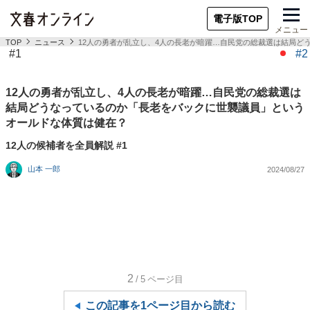
電子版TOP
メニュー
TOP
ニュース
12人の勇者が乱立し、4人の長老が暗躍…自民党の総裁選は結局ど
#1
#2
12人の勇者が乱立し、4人の長老が暗躍…自民党の総裁選は
結局どうなっているのか「長老をバックに世襲議員」という
オールドな体質は健在？
12人の候補者を全員解説 #1
山本 一郎
2024/08/27
2
/5
ページ目
この記事を1ページ目から読む