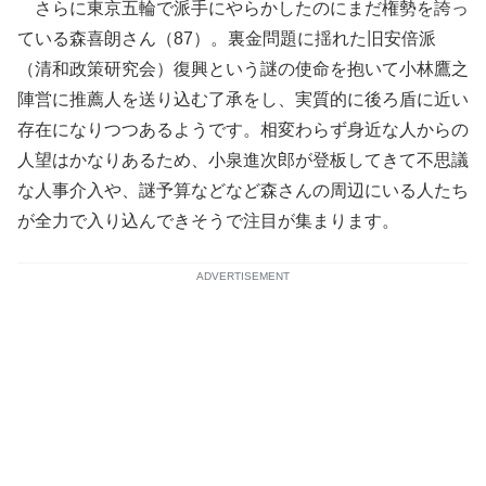
さらに東京五輪で派手にやらかしたのにまだ権勢を誇っ
ている森喜朗さん（87）。裏金問題に揺れた旧安倍派
（清和政策研究会）復興という謎の使命を抱いて小林鷹之
陣営に推薦人を送り込む了承をし、実質的に後ろ盾に近い
存在になりつつあるようです。相変わらず身近な人からの
人望はかなりあるため、小泉進次郎が登板してきて不思議
な人事介入や、謎予算などなど森さんの周辺にいる人たち
が全力で入り込んできそうで注目が集まります。
ADVERTISEMENT