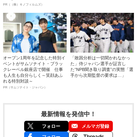
PR（（株）キノフィルムズ）
オープン1周年を記念した特別イ
「敗因分析は一切聞かれなかっ
ベントがサムソナイト・ブラッ
た」侍ジャパン選手が証言し
クレーベル銀座店で開催 仕事
た“NPB聞き取り調査”の実態「選
も人生も自分らしく～笑顔あふ
手から次期監督の要求は…」
れる特別対談～
PR（サムソナイト・ジャパン）
最新情報を発信中！
フォロー
メルマガ登録
フォロー