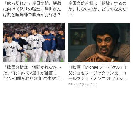
「吹っ切れた」岸田文雄、解散
岸田文雄首相は「解散」するの
に向けて怒りの猛進…岸田さん
か、しないのか、どっちなんだ
は割と喧嘩師で勝負がお好き？
い
「敗因分析は一切聞かれなかっ
《映画『Michael／マイケル』》
た」侍ジャパン選手が証言し
父ジョセフ・ジャクソン役、コ
た“NPB聞き取り調査”の実態「選
ールマン・ドミンゴ オフィシャ
手から次期監督の要求は…」
ルインタビュー“観客を魅了した
PR（キノフィルムズ）
名優、複雑な父親像への想いを
語る”《日本興収70億円突破》