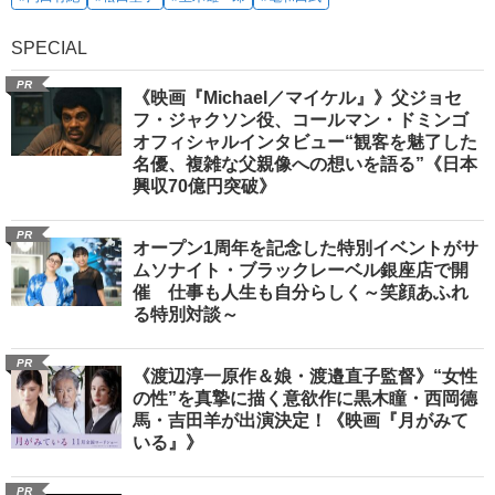
SPECIAL
PR
《映画『Michael／マイケル』》父ジョセ
フ・ジャクソン役、コールマン・ドミンゴ
オフィシャルインタビュー“観客を魅了した
名優、複雑な父親像への想いを語る”《日本
興収70億円突破》
PR
オープン1周年を記念した特別イベントがサ
ムソナイト・ブラックレーベル銀座店で開
催 仕事も人生も自分らしく～笑顔あふれ
る特別対談～
PR
《渡辺淳一原作＆娘・渡邉直子監督》“女性
の性”を真摯に描く意欲作に黒木瞳・西岡德
馬・吉田羊が出演決定！《映画『月がみて
いる』》
PR