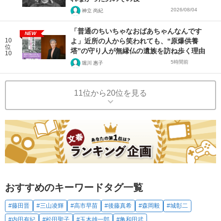
2026/08/04
神立 尚紀
「普通のちいちゃなおばあちゃんなんです
NEW
10
よ」近所の人から笑われても、“原爆供養
位
塔”の守り人が無縁仏の遺族を訪ね歩く理由
10
5時間前
堀川 惠子
11位から20位を見る
おすすめのキーワードタグ一覧
#藤田晋
#三山凌輝
#高市早苗
#後藤真希
#森岡毅
#城彰二
#内田有紀
#松田聖子
#玉木雄一郎
#亀和田武