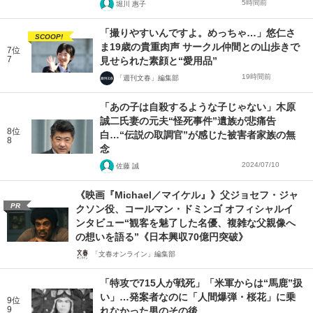
5時間前
堀川 惠子
「撮りやすいんですよ。めっちゃ…」悠仁さ
SCOOP!
ま19歳の貴重肉声 サークル仲間との山歩きで
7位
7
見せられた素顔と“愛用品”
19時間前
「週刊文春」編集部
「あの子は自殺するような子じゃない」木原
誠二氏妻の元夫“怪死事件”遺族が悲痛告
8位
白…“伝説の取調官”が感じた被害者家族の無
8
念
2024/07/10
佐藤 誠
《映画『Michael／マイケル』》父ジョセフ・ジャ
PR
クソン役、コールマン・ドミンゴ オフィシャルイ
ンタビュー“観客を魅了した名優、複雑な父親像へ
の想いを語る”《日本興収70億円突破》
「文春オンライン」編集部
「特攻で715人が戦死」「米軍からは“馬鹿”扱
い」…発案者なのに「人間爆弾・桜花」に乗
9位
9
れなかった男のその後