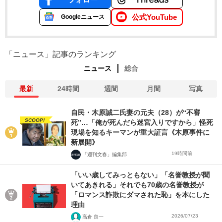
公式YouTube
Googleニュース
「ニュース」記事のランキング
ニュース
総合
最新
24時間
週間
月間
写真
自民・木原誠二氏妻の元夫（28）が“不審
SCOOP!
死”…「俺が死んだら迷宮入りですから」怪死
現場を知るキーマンが重大証言《木原事件に
新展開》
19時間前
「週刊文春」編集部
「いい歳してみっともない」「名誉教授が聞
いてあきれる」それでも70歳の名誉教授が
「ロマンス詐欺にダマされた恥」を本にした
理由
2026/07/23
高倉 良一