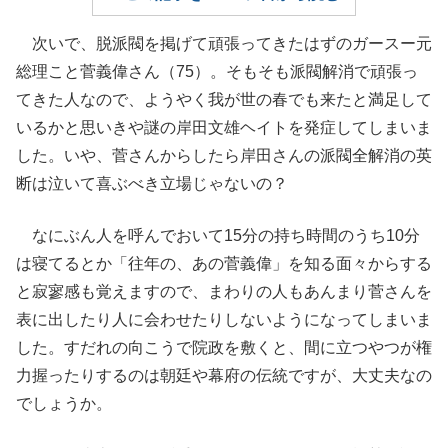
次いで、脱派閥を掲げて頑張ってきたはずのガースー元
総理こと菅義偉さん（75）。そもそも派閥解消で頑張っ
てきた人なので、ようやく我が世の春でも来たと満足して
いるかと思いきや謎の岸田文雄ヘイトを発症してしまいま
した。いや、菅さんからしたら岸田さんの派閥全解消の英
断は泣いて喜ぶべき立場じゃないの？
なにぶん人を呼んでおいて15分の持ち時間のうち10分
は寝てるとか「往年の、あの菅義偉」を知る面々からする
と寂寥感も覚えますので、まわりの人もあんまり菅さんを
表に出したり人に会わせたりしないようになってしまいま
した。すだれの向こうで院政を敷くと、間に立つやつが権
力握ったりするのは朝廷や幕府の伝統ですが、大丈夫なの
でしょうか。