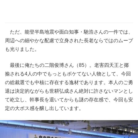
ただ、能登半島地震や面白知事・馳浩さんの一件では、
周辺への細やかな配慮で立身された長老ならではのムーブ
も光りました。
最後に俺たちの二階俊博さん（85）。老害四天王と揶
揄される4人の中でもっともボケてない人物として、今回
の総裁選でも中核に存在する逸材であります。本人のご勇
退は決定的ながらも世耕弘成さん絶対に許さないマンとし
て屹立し、幹事長を退いてからも謎の存在感で、今回も安
定の大ボス感を醸し出しています。