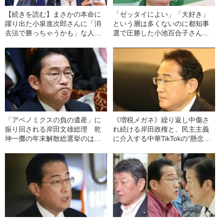
【続きを読む】まさかの本命に
「ゼッタイによい」「大好き」
躍り出た小泉進次郎さんに「消
という層は多くないのに都知事
去法で勝っちゃうかも」な人ま
選で圧勝した小池百合子さん
で…自民党総裁選に名乗りを上
（71）の“一番の問題点”につい
げた11人を比べてみた
て
「アベノミクスの負の遺産」に
《増税メガネ》繰り返し中傷さ
振り回される岸田文雄総理 乾
れ続ける岸田政権と、民主主義
坤一擲の年末解散総選挙のはず
に介入する中華TikTokの“懸念と
が相次ぐ醜聞で岸田降ろしに
脅威”