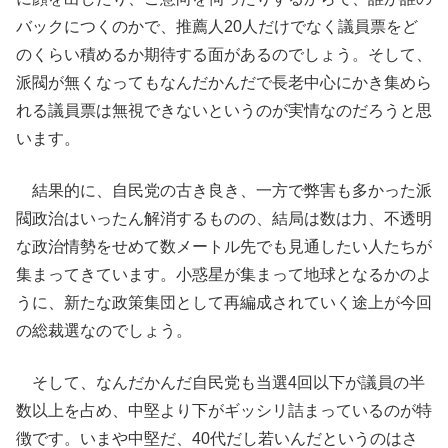
バックにつくのかで、推薦人20人だけでなく議員票をど
のくらい積めるか期待する面があるのでしょう。そして、
派閥が無くなってもなんだかんだで長老中心にかき集めら
れる議員票は無視できないというのが実情なのだろうと思
います。
結果的に、自民党の古き良き、一方で弊害も多かった派
閥政治はいったん解消するものの、結局は数は力、不透明
な政治情勢をせめて数メートル先でも見通したい人たちが
集まってきています。小惑星が集まって地球となるかのよ
うに、新たな政策集団として再編成されていく途上が今回
の総裁選なのでしょう。
そして、なんだかんだ自民党も当選4回以下が議員の半
数以上を占め、中堅より下がギッシリ詰まっているのが特
徴です。いまや中堅だ、40代だし若いんだというのはさ