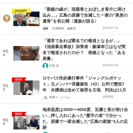
「眼鏡の縁が、頭蓋骨とおぼしき骨片に溶け
SCOOP!
込み…」広島の原爆で全滅した一家の“異形の
遺骨”を初公開〈遺族が語る〉
2026/07/11
「文藝春秋」編集部
「通常であれば匿名での報道となるが…」
《池袋暴走事故》加害者・飯塚幸三はなぜ実
4位
名で報道されたのか？ 根拠となった「ある
4
肩書」
2026/07/31
守田 哲
ロケバス性的暴行事件「ジャングルポケッ
NEW
ト」元メンバー斉藤被告（43）公判で懲役7
5位
5
年 弁護側は改めて無罪を主張、判決は11月
4時間前
時事ドットコム
地表温度は3000〜4000度、瓦礫と骨が溶け合
NEW
い…押し入れにあった“墨字の束”で分かっ
6位
た、原爆で一家全滅した“広島の家族”4人の足
6
跡