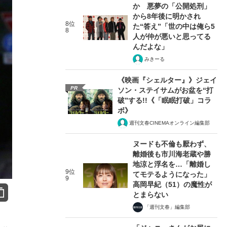
か 悪夢の「公開処刑」
から8年後に明かされ
8位
た“答え”「世の中は俺ら5
8
人が仲が悪いと思ってる
んだよな」
みきーる
《映画『シェルター』》ジェイ
PR
ソン・ステイサムがお盆を“打
破”する!!《「眠眠打破」コラ
ボ》
週刊文春CINEMAオンライン編集部
ヌードも不倫も厭わず、
離婚後も市川海老蔵や勝
地涼と浮名を…「離婚し
9位
てモテるようになった」
9
高岡早紀（51）の魔性が
とまらない
「週刊文春」編集部