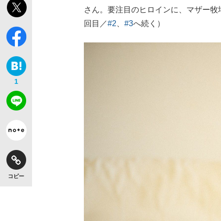
さん。要注目のヒロインに、マザー牧
回目／
#2
、
#3
へ続く）
1
コピー