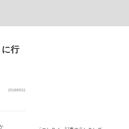
」に行
った」侍ジャパン選手が証言した“NPB聞...
を、目撃せよ。
2018/05/11
か