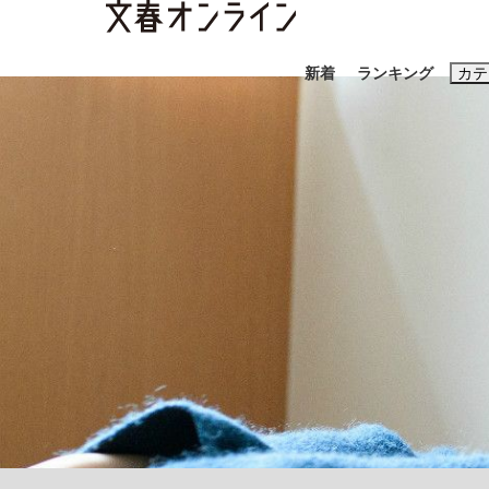
新着
ランキング
カテ
スクープ
ニュー
おすすめのキ
#藤田晋
#三
#玉木雄一郎
《BTS厳戒トーキョー滞在記》RM→渋谷で飲
終戦から81年