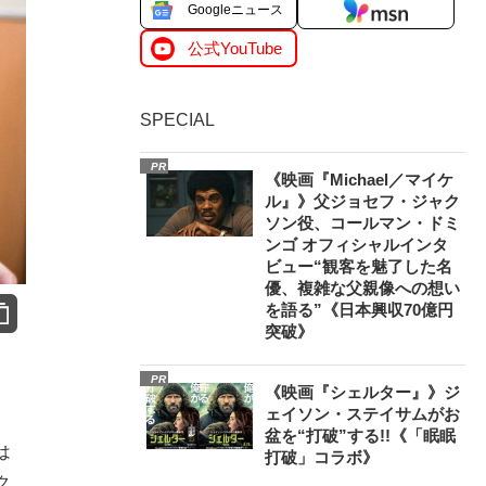
Googleニュース
公式YouTube
SPECIAL
PR
《映画『Michael／マイケ
ル』》父ジョセフ・ジャク
ソン役、コールマン・ドミ
ンゴ オフィシャルインタ
ビュー“観客を魅了した名
優、複雑な父親像への想い
を語る”《日本興収70億円
突破》
PR
《映画『シェルター』》ジ
ェイソン・ステイサムがお
盆を“打破”する!!《「眠眠
は
打破」コラボ》
ク