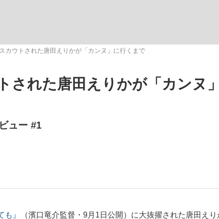
スカウトされた唐田えりかが「カンヌ」に行くまで
トされた唐田えりかが「カンヌ
”の真実 選手が明かす...
「敗因分析は一切聞かれなか
キングの誕生
ュー #1
もっと見る
の国から』倉本聰氏（91...
ても』
（濱口竜介監督・9月1日公開）に大抜擢された唐田えり