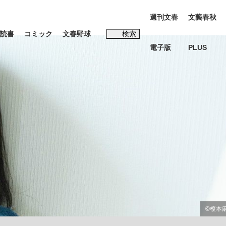
週刊文春
文藝春秋
読書
コミック
文春野球
検索
電子版
PLUS
インタビュー
読書
#松田聖子
本田圭佑が初めて明かした日本代表監督に...
、私のいま