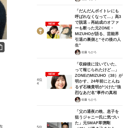
「だんだんボイトレにも
呼ばれなくなって…」高3
で脱退→再結成のオファ
NEW
ーも断った元ZONE・
MIZUHOが語る、芸能界
引退の裏側と“その後の人
生”
佐藤 ちひろ
「収録後に泣いていた、
って報じられたけど…」
NEW
ZONEのMIZUHO（38）が
4位
明かす、24年前にとんね
4
るず石橋貴明がつけた“強
烈なあだ名”事件の真相
佐藤 ちひろ
「父の通夜の晩、息子を
狙うジャニー氏に気づい
た」元SMAP草彅剛
作
5位