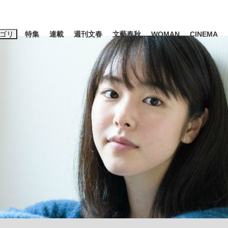
ゴリ
特集
連載
週刊文春
文藝春秋
WOMAN
CINEMA
キーワード入力
ス
エンタメ
ライフ
ビジネス
ーワードタグ一覧
山凌輝
#高市早苗
#後藤真希
#森岡毅
#城彰二
#内田有紀
#亀和田武
み会、JIN→伊豆の...
「90%は失敗する。でも…」
私のあのとき