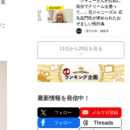
「ジャニーさんがお尻に
千葉
自分でクリームを塗っ
SCOOP!
10
て…」元ジャニーズJr. 石
位
丸志門氏が求められたお
10
ぞましい性行為
がご
「週刊文春」編集部
11位から20位を見る
最新情報を発信中！
フォロー
メルマガ登録
フォロー