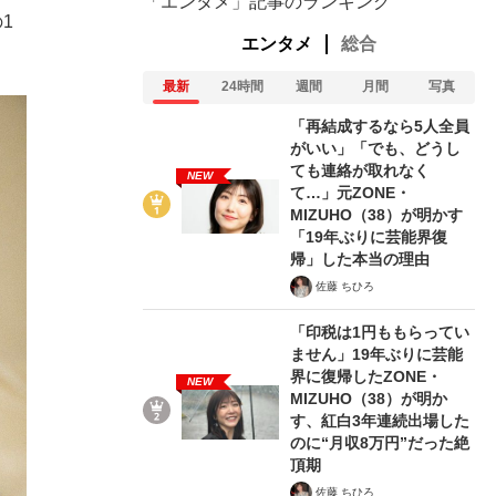
「エンタメ」記事のランキング
1
エンタメ
総合
最新
24時間
週間
月間
写真
「再結成するなら5人全員
がいい」「でも、どうし
ても連絡が取れなく
NEW
て…」元ZONE・
MIZUHO（38）が明かす
「19年ぶりに芸能界復
帰」した本当の理由
佐藤 ちひろ
「印税は1円ももらってい
ません」19年ぶりに芸能
界に復帰したZONE・
NEW
MIZUHO（38）が明か
す、紅白3年連続出場した
のに“月収8万円”だった絶
頂期
佐藤 ちひろ