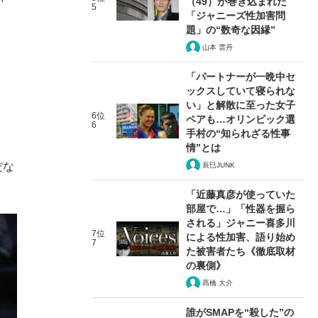
（49）が巻き込まれた
5
「ジャニーズ性加害問
題」の“数奇な因縁”
山本 雲丹
「パートナーが一晩中セ
ックスしていて寝られな
い」と解散に至った女子
6位
ペアも…オリンピック選
6
手村の“知られざる性事
情”とは
だな
辰巳JUNK
「近藤真彦が使っていた
部屋で…」「性器を握ら
される」ジャニー喜多川
7位
による性加害、語り始め
7
た被害者たち《徹底取材
の裏側》
髙橋 大介
誰がSMAPを“殺した”の