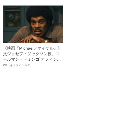
解説〉
手から次期監督の要求は…」
《映画『Michael／マイケル』》
父ジョセフ・ジャクソン役、コ
ールマン・ドミンゴ オフィシャ
ルインタビュー“観客を魅了した
PR（キノフィルムズ）
名優、複雑な父親像への想いを
語る”《日本興収70億円突破》