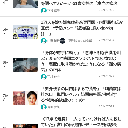
4
を調べてわかった51歳女性の「本当の病名」
2026/07/29
下村 健寿
1万人を診た認知症外来専門医・内野勝行氏が
直伝！“予防メシ”「認知症に良い食べ物
5位
5
は…」
2026/05/09
内野 勝行
「週刊文春」編集部
「身体が勝手に動く」「意味不明な言葉を叫
ぶ」まるで“映画エクソシスト”の少女のよ
6位
う…悪魔に取り憑かれたようになる「謎の病
6
気」の正体
2026/07/29
下村 健寿
「要介護者の口内はまるで荒野」「細菌数は
排水口・肛門レベル」訪問歯科医が解説す
7位
7
る“戦略的抜歯のすすめ”
2024/07/12
角田 愛美
《17歳で逮捕》「入っていなければ人を殺し
ていた」富山の伝説的レディース初代総長