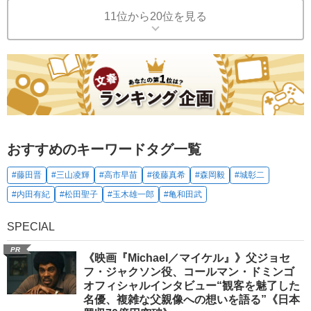
11位から20位を見る
おすすめのキーワードタグ一覧
#藤田晋
#三山凌輝
#高市早苗
#後藤真希
#森岡毅
#城彰二
#内田有紀
#松田聖子
#玉木雄一郎
#亀和田武
SPECIAL
PR
《映画『Michael／マイケル』》父ジョセ
フ・ジャクソン役、コールマン・ドミンゴ
オフィシャルインタビュー“観客を魅了した
名優、複雑な父親像への想いを語る”《日本