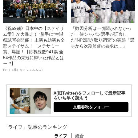
《祝59歳》日本中の【ステイサ
「敗因分析は一切聞かれなかっ
ム愛】が大暴走！ “勝手に”生誕
た」侍ジャパン選手が証言し
祭試写会開催！ 主演も助演も全
た“NPB聞き取り調査”の実態「選
部ステイサム！「ステサミー
手から次期監督の要求は…」
賞」爆誕！【応募総数941票 全
54作品の栄冠に輝いた作品とは
ー!?】
PR（（株）キノフィルムズ）
X(旧Twitter)をフォローして最新記事
をいち早く読もう
文藝春秋をフォロー
「ライフ」記事のランキング
ライフ
総合