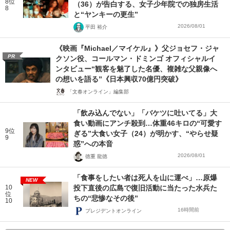
8位
（36）が告白する、女子少年院での独房生活
8
と“ヤンキーの更生”
2026/08/01
平田 裕介
《映画『Michael／マイケル』》父ジョセフ・ジャ
PR
クソン役、コールマン・ドミンゴ オフィシャルイ
ンタビュー“観客を魅了した名優、複雑な父親像へ
の想いを語る”《日本興収70億円突破》
「文春オンライン」編集部
「飲み込んでない」「バケツに吐いてる」大
食い動画にアンチ殺到…体重46キロの“可愛す
9位
ぎる”大食い女子（24）が明かす、“やらせ疑
9
惑”への本音
2026/08/01
徳重 龍徳
「食事をしたい者は死人を山に運べ」…原爆
NEW
10
投下直後の広島で復旧活動に当たった水兵た
位
ちの“悲惨なその後”
10
16時間前
プレジデントオンライン