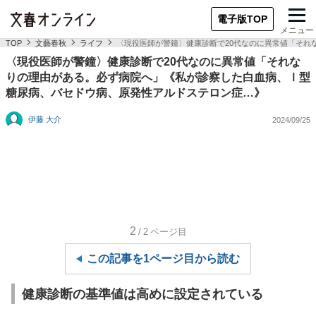
電子版TOP
メニュー
TOP
文藝春秋
ライフ
〈現役医師が警鐘〉健康診断で20代なのに異常値「それ
〈現役医師が警鐘〉健康診断で20代なのに異常値「それな
りの理由がある。必ず病院へ」《私が診察した白血病、Ⅰ型
糖尿病、バセドウ病、原発性アルドステロン症…》
伊藤 大介
2024/09/25
2
/2
ページ目
この記事を1ページ目から読む
健康診断の基準値は高めに設定されている