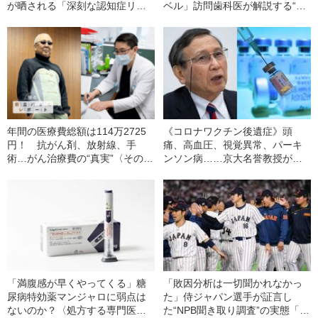
が晒される「深刻な認知症リス
ベル」訪問歯科医が解説する“戦
ク」
略的抜歯のすすめ”
年間の医療費総額は114万2725
《コロナワクチン後遺症》頭
円！ 抗がん剤、放射線、手
痛、高血圧、視覚異常、パーキ
術…がん治療費の“真実”〈そのう
ンソン病……京大名誉教授が読
ち高額療養費制度で戻ってきた
者の疑問に答える
額は…〉
「満腹感が早くやってくる」糖
「敗因分析は一切聞かれなかっ
尿病特効薬マンジャロに弱点は
た」侍ジャパン選手が証言し
ないのか？〈処方する専門医が
た“NPB聞き取り調査”の実態「選