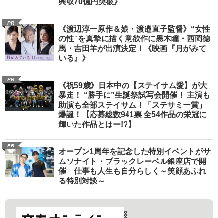
興収70億円突破》
PR
《渡辺淳一原作＆娘・渡邉直子監督》“女性
の性”を真摯に描く意欲作に黒木瞳・西岡德
馬・吉田羊が出演決定！《映画『月がみて
いる』》
PR
《祝59歳》日本中の【ステイサム愛】が大
暴走！ “勝手に”生誕祭試写会開催！ 主演も
助演も全部ステイサム！「ステサミー賞」
爆誕！【応募総数941票 全54作品の栄冠に
輝いた作品とはー!?】
PR
オープン1周年を記念した特別イベントがサ
ムソナイト・ブラックレーベル銀座店で開
催 仕事も人生も自分らしく～笑顔あふれ
る特別対談～