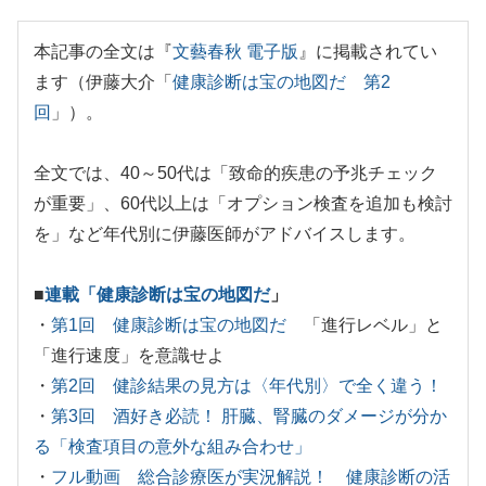
本記事の全文は『
文藝春秋 電子版
』に掲載されてい
ます（伊藤大介「
健康診断は宝の地図だ 第2
回
」）。
全文では、40～50代は「致命的疾患の予兆チェック
が重要」、60代以上は「オプション検査を追加も検討
を」など年代別に伊藤医師がアドバイスします。
■
連載「健康診断は宝の地図だ
」
・
第1回 健康診断は宝の地図だ
「進行レベル」と
「進行速度」を意識せよ
・
第2回 健診結果の見方は〈年代別〉で全く違う！
・
第3回 酒好き必読！ 肝臓、腎臓のダメージが分か
る「検査項目の意外な組み合わせ」
・
フル動画 総合診療医が実況解説！ 健康診断の活