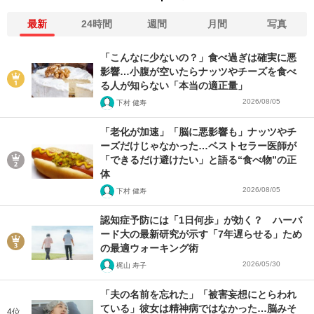
最新
24時間
週間
月間
写真
「こんなに少ないの？」食べ過ぎは確実に悪
影響…小腹が空いたらナッツやチーズを食べ
る人が知らない「本当の適正量」
2026/08/05
下村 健寿
「老化が加速」「脳に悪影響も」ナッツやチ
ーズだけじゃなかった…ベストセラー医師が
「できるだけ避けたい」と語る“食べ物”の正
体
2026/08/05
下村 健寿
認知症予防には「1日何歩」が効く？ ハーバ
ード大の最新研究が示す「7年遅らせる」ため
の最適ウォーキング術
2026/05/30
梶山 寿子
「夫の名前を忘れた」「被害妄想にとらわれ
ている」彼女は精神病ではなかった…脳みそ
4位