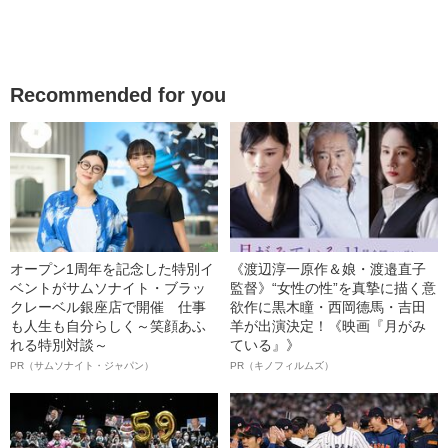
Recommended for you
オープン1周年を記念した特別イ
《渡辺淳一原作＆娘・渡邉直子
ベントがサムソナイト・ブラッ
監督》“女性の性”を真摯に描く意
クレーベル銀座店で開催 仕事
欲作に黒木瞳・西岡德馬・吉田
も人生も自分らしく～笑顔あふ
羊が出演決定！《映画『月がみ
れる特別対談～
ている』》
PR（サムソナイト・ジャパン）
PR（キノフィルムズ）