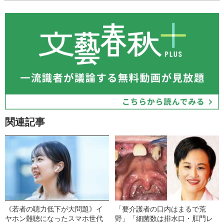
関連記事
《若者の聴力低下が大問題》イ
「要介護者の口内はまるで荒
ヤホン難聴になったスマホ世代
野」「細菌数は排水口・肛門レ