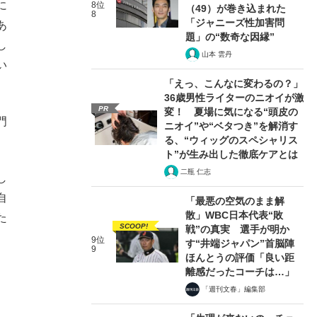
に
8位
（49）が巻き込まれた
8
「ジャニーズ性加害問
あ
題」の“数奇な因縁”
し
山本 雲丹
い
「えっ、こんなに変わるの？」
36歳男性ライターのニオイが激
PR
変！ 夏場に気になる“頭皮の
門
ニオイ”や“ベタつき”を解消す
る、“ウィッグのスペシャリス
ト”が生み出した徹底ケアとは
二瓶 仁志
し
自
「最悪の空気のまま解
散」WBC日本代表“敗
た
SCOOP!
戦”の真実 選手が明か
9位
す“井端ジャパン”首脳陣
9
ほんとうの評価「良い距
離感だったコーチは…」
「週刊文春」編集部