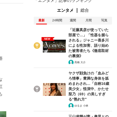
「エンタメ」記事のランキング
エンタメ
総合
最新
24時間
週間
月間
写真
「近藤真彦が使っていた
部屋で…」「性器を握ら
NEW
される」ジャニー喜多川
による性加害、語り始め
た被害者たち《徹底取材
の裏側》
悟
髙橋 大介
ヤクザ顔負けの「血みど
ろ情事」豊満な身体を舐
な
めまわされ…「自称16歳
江
美少女」怪演中、かたせ
も
梨乃（69）の美しすぎ
る“熟れ方”
ゆるま 小林
三山凌輝が妻・趣里との