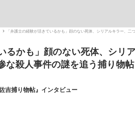
いまさら聞け
メ
「弁護士の経験が活きているかも」顔のない死体、シリアルキラー、二
いるかも」顔のない死体、シリ
手が証言した“NPB聞...
「クマが悪者扱いされているの
惨な殺人事件の謎を追う捕り物帖
佐吉捕り物帖』インタビュー
もっと見る
カー日本代表・森保一監督...