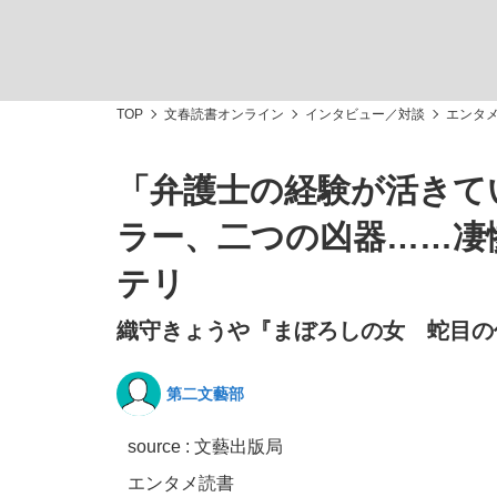
TOP
文春読書オンライン
インタビュー／対談
エンタ
「弁護士の経験が活きて
「敗因分析は一切聞かれなかった」侍ジャパン選
キングの誕生を、目撃せよ。
ラー、二つの凶器……凄
テリ
織守きょうや『まぼろしの女 蛇目の
the Style
第二文藝部
source : 文藝出版局
「目標達成できなかったからと言って…」サッ
エンタメ
読書