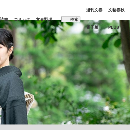
週刊文春
文藝春秋
読書
コミック
文春野球
検索
電子版
PLUS
インタビュー
読書
#松田聖子
む将棋
BC日本代表“敗戦”の真実 選手が明かす...