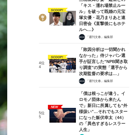
「キス・濡れ場禁止ルー
SCOOP!
ル」を破って既婚の元宝
塚女優・花乃まりあと連
日密会《直撃後にもホテ
ルへ…》
「週刊文春」編集部
「敗因分析は一切聞かれ
なかった」侍ジャパン選
SCOOP!
手が証言した“NPB聞き取
4位
4
り調査”の実態「選手から
次期監督の要求は…」
「週刊文春」編集部
「僕は根っこが違う。イ
ロモノ団体から来たん
で」新日に所属しても“外
NEW
様扱い”…それでもスター
5位
5
になった飯伏幸太（44）
の「異色すぎるレスラー
人生」