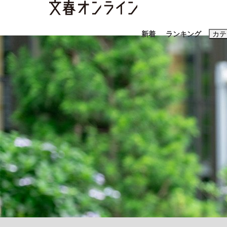
新着
ランキング
カテ
スクープ
ニュー
おすすめのキ
#藤田晋
#三
#玉木雄一郎
「90%は失敗する。でも…」本田圭佑が初め
終戦から81年