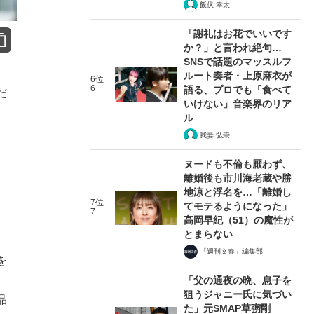
飯伏 幸太
「謝礼はお花でいいです
か？」と言われ絶句…
SNSで話題のマッスルフ
ルート奏者・上原麻衣が
6位
6
語る、プロでも「食べて
だ
いけない」音楽界のリア
。
ル
我妻 弘崇
ヌードも不倫も厭わず、
離婚後も市川海老蔵や勝
地涼と浮名を…「離婚し
7位
てモテるようになった」
7
高岡早紀（51）の魔性が
とまらない
「週刊文春」編集部
を
「父の通夜の晩、息子を
狙うジャニー氏に気づい
品
た」元SMAP草彅剛