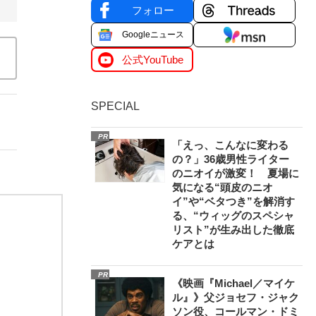
フォロー
Googleニュース
公式YouTube
SPECIAL
PR
「えっ、こんなに変わる
の？」36歳男性ライター
のニオイが激変！ 夏場に
気になる“頭皮のニオ
イ”や“ベタつき”を解消す
る、“ウィッグのスペシャ
リスト”が生み出した徹底
ケアとは
PR
《映画『Michael／マイケ
ル』》父ジョセフ・ジャク
ソン役、コールマン・ドミ