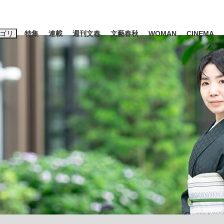
ゴリ
特集
連載
週刊文春
文藝春秋
WOMAN
CINEMA
キーワード入力
ス
エンタメ
ライフ
ビジネス
ーワードタグ一覧
山凌輝
#高市早苗
#後藤真希
#森岡毅
#城彰二
#内田有紀
観る将棋、読
#亀和田武
て明かした日本代表監督に...
「最悪の空気のまま解散」W