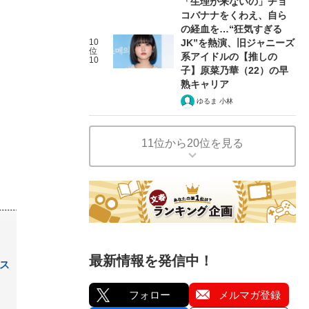
「生理が来ないの」チョ
コバナナをくわえ、自ら
の経血を…“狂気すぎる
10
JK”を熱演、旧ジャニーズ
位
系アイドルの【推しの
10
子】原菜乃華（22）の早
熟キャリア
ゆるま 小林
11位から20位を見る
最新情報を発信中！
ス
フォロー
メルマガ登録