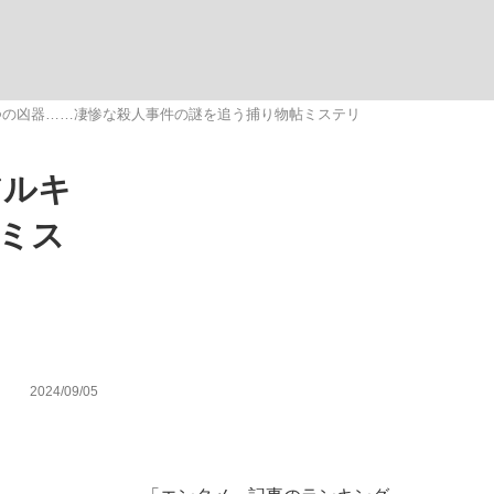
ない資産運用のすべて
つの凶器……凄惨な殺人事件の謎を追う捕り物帖ミステリ
アルキ
が悲しい」『北の国から』倉本聰氏（91...
ミス
2024/09/05