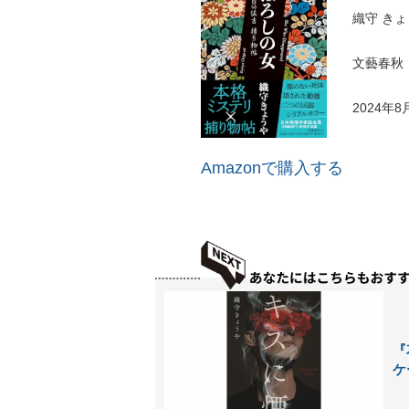
織守 き
文藝春秋
2024年8
Amazonで購入する
『
ケ