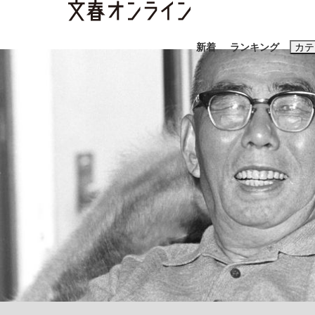
新着
ランキング
カテ
スクープ
ニュー
おすすめのキ
#藤田晋
#三
#玉木雄一郎
「90%は失敗する。でも…」本田圭佑が初め
終戦から81年