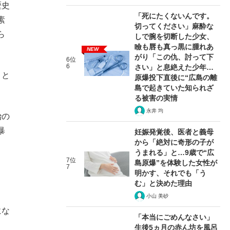
歴史
「死にたくないんです。
素
切ってください」麻酔な
ら
しで腕を切断した少女、
瞼も唇も真っ黒に腫れあ
NEW
がり「この仇、討って下
6位
6
さい」と息絶えた少年…
こと
原爆投下直後に“広島の離
島で起きていた知られざ
る被害の実情
永井 均
治の
暴
妊娠発覚後、医者と義母
から「絶対に奇形の子が
うまれる」と…9歳で“広
7位
島原爆”を体験した女性が
7
明かす、それでも「う
む」と決めた理由
小山 美砂
にな
「本当にごめんなさい」
生後5ヵ月の赤ん坊を風呂