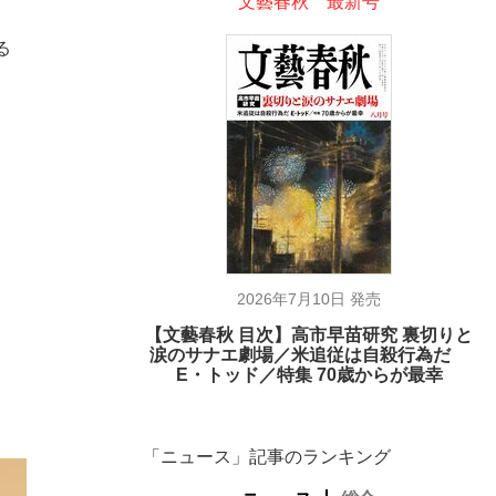
文藝春秋 最新号
る
2026年7月10日 発売
【文藝春秋 目次】高市早苗研究 裏切りと
涙のサナエ劇場／米追従は自殺行為だ
E・トッド／特集 70歳からが最幸
「ニュース」記事のランキング