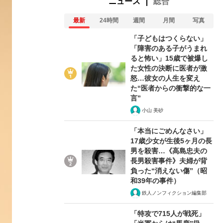
ニュース
総合
最新
24時間
週間
月間
写真
「子どもはつくらない」
「障害のある子がうまれ
ると怖い」15歳で被爆し
た女性の決断に医者が激
怒…彼女の人生を変え
た“医者からの衝撃的な一
言”
小山 美砂
「本当にごめんなさい」
17歳少女が生後5ヶ月の長
男を殺害…《高島忠夫の
長男殺害事件》夫婦が背
負った“消えない傷”（昭
和39年の事件）
鉄人ノンフィクション編集部
「特攻で715人が戦死」