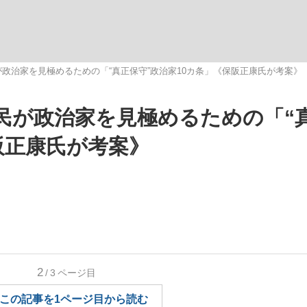
いまさら聞け
政治家を見極めるための「“真正保守”政治家10カ条」《保阪正康氏が考案》
民が政治家を見極めるための「“
手が証言した“NPB聞...
「クマが悪者扱いされているの
阪正康氏が考案》
もっと見る
2
/3
ページ目
カー日本代表・森保一監督...
この記事を1ページ目から読む