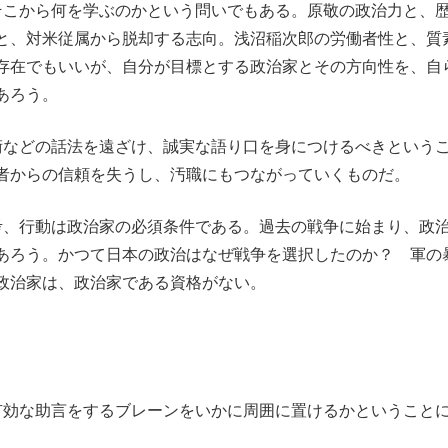
そこから何を学ぶのかという問いでもある。原敬の政治力と、
と、対米従属から脱却する志向。浅沼稲次郎の労働者性と、質
存在でもいいが、自分が目標とする政治家とその方向性を、自
あろう。
術などの話法を遠ざけ、誠実な語り口を身につけるべきという
者からの信頼を失うし、汚職にもつながっていくものだ。
考、行動は政治家の必須条件である。過去の戦争に始まり、政
あろう。かつて日本の政治はなぜ戦争を選択したのか？ 軍の
政治家は、政治家である資格がない。
有効な助言をするブレーンをいかに周囲に置けるかということ