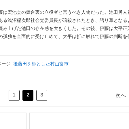
藤は宏池会の舞台裏の立役者と言うべき人物だった。池田勇人
ある浅沼稲次郎社会党委員長が暗殺されたとき、語り草となる
読み上げた池田の存在感を大きくした。その後、伊藤は大平正
の孤独を全面的に受け止めて、大平は折に触れて伊藤の判断を
ページ
後藤田を師とした村山富市
1
2
3
次へ