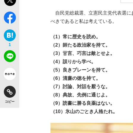
自民党総裁選、立憲民主党代表選に
べきであると私は考えている。
（1）常に歴史を読め。
1
（2）師たる政治家を持て。
（3）甘言、巧言は敵とせよ。
（4）誤りから学べ。
（5）良きブレーンを持て。
（6）清廉の徳を持て。
（7）討論、対話を厭うな。
（8）典故、先例に通じよ。
コピー
（9）読書に勝る良薬はない。
（10）氷山のごとき人格たれ。