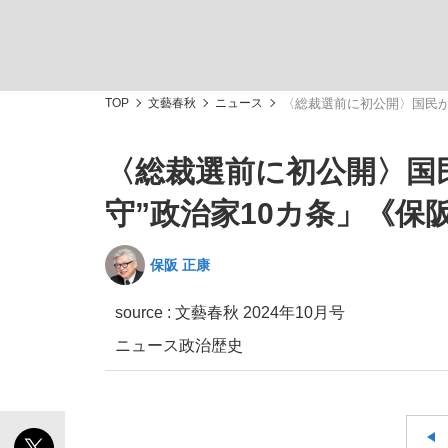
TOP
文藝春秋
ニュース
〈総裁選前に初公開〉国民が
〈総裁選前に初公開〉国
「敗因分析は一切聞かれなかった」侍ジャパン選
キングの誕生を、目撃せよ。
守”政治家10カ条」《保
保阪 正康
source :
文藝春秋 2024年10月号
the Style
ニュース
政治
歴史
「目標達成できなかったからと言って…」サッ