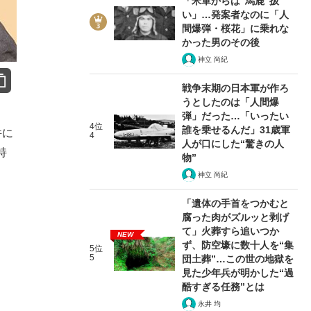
「米軍からは“馬鹿”扱
い」…発案者なのに「人
間爆弾・桜花」に乗れな
かった男のその後
神立 尚紀
戦争末期の日本軍が作ろ
うとしたのは「人間爆
弾」だった…「いったい
4位
誰を乗せるんだ」31歳軍
件に
4
人が口にした“驚きの人
持
物”
神立 尚紀
「遺体の手首をつかむと
腐った肉がズルッと剥げ
て」火葬すら追いつか
NEW
ず、防空壕に数十人を“集
5位
5
団土葬”…この世の地獄を
見た少年兵が明かした“過
酷すぎる任務”とは
永井 均