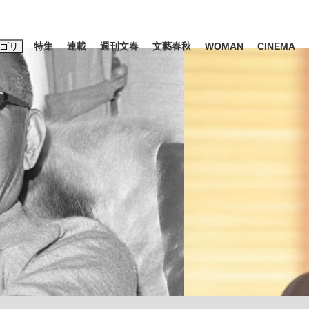
ゴリ
特集
連載
週刊文春
文藝春秋
WOMAN
CINEMA
キーワード入力
ス
エンタメ
ライフ
ビジネス
ーワードタグ一覧
山凌輝
#高市早苗
#後藤真希
#森岡毅
#城彰二
#内田有紀
観る将棋、読
#亀和田武
て明かした日本代表監督に...
「最悪の空気のまま解散」W