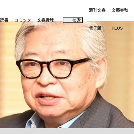
週刊文春
文藝春秋
読書
コミック
文春野球
検索
電子版
PLUS
インタビュー
読書
#松田聖子
む将棋
BC日本代表“敗戦”の真実 選手が明かす...