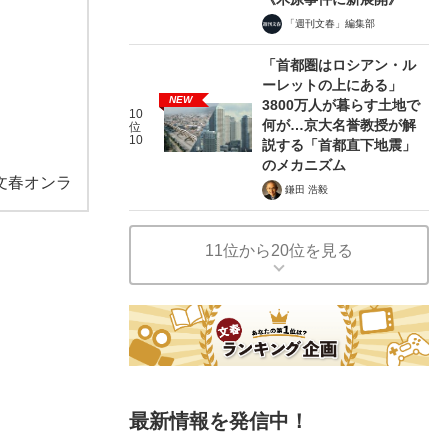
「週刊文春」編集部
「首都圏はロシアン・ル
ーレットの上にある」
NEW
3800万人が暮らす土地で
10
何が…京大名誉教授が解
位
10
説する「首都直下地震」
のメカニズム
文春オンラ
鎌田 浩毅
11位から20位を見る
最新情報を発信中！