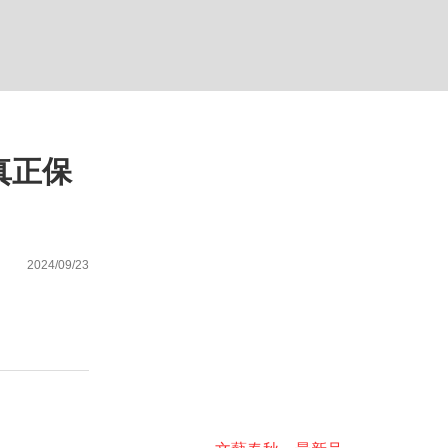
ない資産運用のすべて
真正保
が悲しい」『北の国から』倉本聰氏（91...
2024/09/23