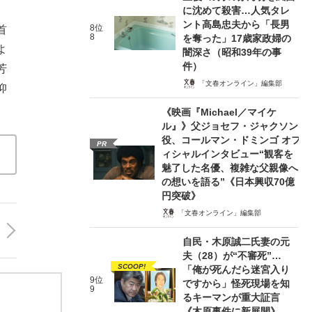
に沈めて殺害…人気タレ
ント高島忠夫から「長男
8位
首
8
を奪った」17歳家政婦の
よ
闇深さ（昭和39年の事
件）
芳
「文春オンライン」編集部
仰
《映画『Michael／マイケ
ル』》父ジョセフ・ジャクソン
役、コールマン・ドミンゴ オフ
PR
ィシャルインタビュー“観客を
魅了した名優、複雑な父親像へ
の想いを語る”《日本興収70億
円突破》
「文春オンライン」編集部
自民・木原誠二氏妻の元
夫（28）が“不審死”…
SCOOP!
「俺が死んだら迷宮入り
9位
ですから」怪死現場を知
9
るキーマンが重大証言
《木原事件に新展開》