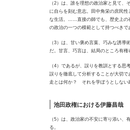
（2）は、誰を理想の政治家と見て、
に自らを刻む意志。田中角栄の庶民性
な生活。……直接の師でも、歴史上の
の政治の一つの模範として持つべきで
（3）は、甘い褒め言葉、巧みな誘導
だ。甘言、巧言は、結局のところ有権
（4）であるが、誤りを教訓とする思
誤りを徹底して分析することが大切で
走とは何か？ それを学ぼうとしない
池田政権における伊藤昌哉
（5）は、政治家の不安に寄り添い、
る。