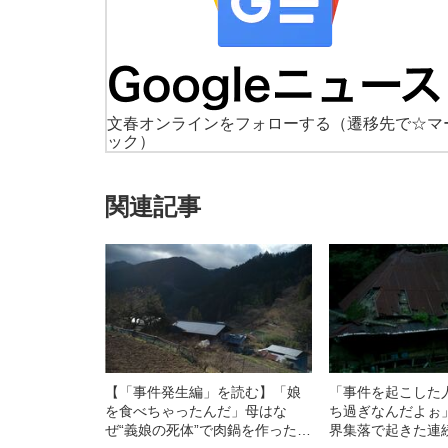
文春オンラインをフォローする
（遷移先で☆マ
ック）
関連記事
【「事件発生編」を読む】「娘
「事件を起こした
を食べちゃったんだ」母はな
ち過ぎなんだよぉ
ぜ“義娘の死体”で肉鍋を作ったの
界集落で起きた連