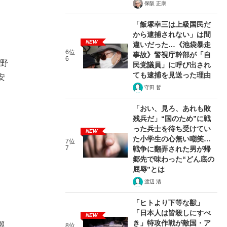
保阪 正康
「飯塚幸三は上級国民だ
から逮捕されない」は間
NEW
違いだった…《池袋暴走
6位
事故》警視庁幹部が「自
6
山野
民党議員」に呼び出され
ても逮捕を見送った理由
安
守田 哲
「おい、見ろ、あれも敗
残兵だ」“国のため”に戦
った兵士を待ち受けてい
NEW
た小学生の心無い嘲笑…
7位
7
戦争に翻弄された男が帰
郷先で味わった“どん底の
屈辱”とは
渡辺 清
「ヒトより下等な獣」
「日本人は皆殺しにすべ
NEW
き」特攻作戦が敵国・ア
巡
8位