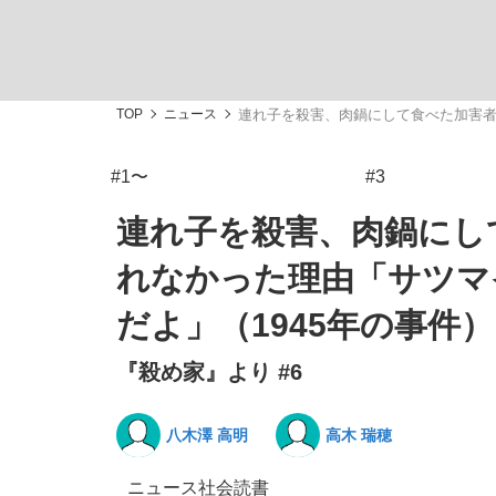
観る将棋、読む将棋
TOP
ニュース
連れ子を殺害、肉鍋にして食べた加害者
#1〜
#3
「敗因分析は一切聞かれなかった」侍ジャパン選
連れ子を殺害、肉鍋にし
れなかった理由「サツマ
だよ」（1945年の事件）
いまさら聞けない資産運用のすべて
『殺め家』より #6
八木澤 高明
高木 瑞穂
「目標達成できなかったからと言って…」サッ
ニュース
社会
読書