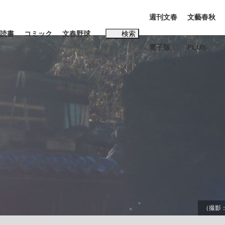
週刊文春
文藝春秋
読書
コミック
文春野球
検索
電子版
PLUS
インタビュー
読書
#松田聖子
BC日本代表“敗戦”の真実 選手が明かす...
、私のいま