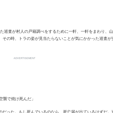
ていた巡査が村人の戸籍調べをするために一軒、一軒をまわり、
。その時、トラの姿が見当たらないことが気にかかった巡査が
ADVERTISEMENT
の空襲で焼け死んだ」
のだった。もし死んでいるのなら、死亡届が出ているはずだ。