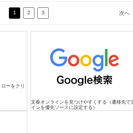
1
2
3
次へ
ォローをクリ
文春オンラインを見つけやすくする
（遷移先で
インを優先ソースに設定する）