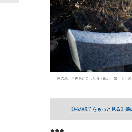
一家の墓。事件を起こした母・龍と、娘・トラの
【村の様子をもっと見る】娘
◆◆◆