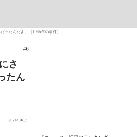
ったんだよ」（1945年の事件）
#6
が悲しい」『北の国から』倉本聰氏（91...
を、目撃せよ。
にさ
ったん
2024/10/12