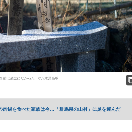
名前は墓誌になかった ©️八木澤高明
の肉鍋を食べた家族は今…「群馬県の山村」に足を運んだ