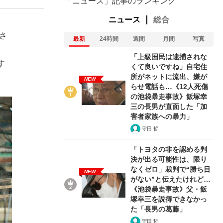
「ニュース」記事のランキング
ニュース
総合
さ
最新
24時間
週間
月間
写真
「上級国民は逮捕されな
す
くて良いですね」自宅住
所がネットに流出、嫌が
NEW
らせ電話も…《12人死傷
の池袋暴走事故》飯塚幸
三の長男が直面した「加
害者家族への暴力」
守田 哲
「トヨタの非を認める判
決が出る可能性は、限り
なくゼロ」裁判で“勝ち目
NEW
がない”と伝えたけれど…
《池袋暴走事故》父・飯
塚幸三を説得できなかっ
た「長男の葛藤」
守田 哲