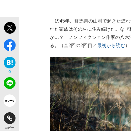
1945年、群馬県の山村で起きた連
れた家族はその村に住み続けた。なぜ
か…？ ノンフィクション作家の八木
る。（全2回の2回目／
最初から読む
）
0
コピー