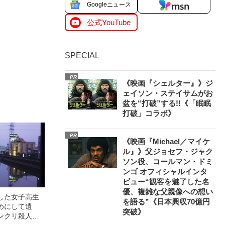
Googleニュース
公式YouTube
SPECIAL
PR
《映画『シェルター』》ジ
ェイソン・ステイサムがお
盆を“打破”する!!《「眠眠
打破」コラボ》
PR
《映画『Michael／マイケ
ル』》父ジョセフ・ジャク
ソン役、コールマン・ドミ
ンゴ オフィシャルインタ
ビュー“観客を魅了した名
優、複雑な父親像への想い
した女子高生
を語る”《日本興収70億円
めにして遺
突破》
ンクリ殺人事