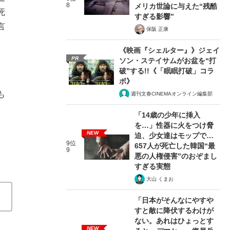
8
メリカ世論に与えた“残酷
死
すぎる影響”
言
保阪 正康
《映画『シェルター』》ジェイ
PR
ソン・ステイサムがお盆を“打
破”する!!《「眠眠打破」コラ
ボ》
も
週刊文春CINEMAオンライン編集部
「14歳の少年に挿入
を…」性器に火をつけ脅
NEW
迫、少女達はモップで…
9位
657人が死亡した韓国“最
9
悪の人権侵害”のおぞまし
すぎる実態
大山 くまお
「日本がそんなにやすや
すと敵に降伏するわけが
ない。あれはひょっとす
NEW