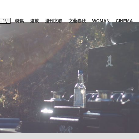
ゴリ
特集
連載
週刊文春
文藝春秋
WOMAN
CINEMA
キーワード入力
ス
エンタメ
ライフ
ビジネス
ーワードタグ一覧
山凌輝
#高市早苗
#後藤真希
#森岡毅
#城彰二
#内田有紀
#亀和田武
て明かした日本代表監督に...
「最悪の空気のまま解散」W
私のあのとき