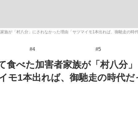
家族が「村八分」にされなかった理由「サツマイモ1本出れば、御馳走の時代だ
#4
#5
手が証言した“NPB聞...
「クマが悪者扱いされているの
キングの誕生
て食べた加害者家族が「村八分」
イモ1本出れば、御馳走の時代だ
もっと見る
カー日本代表・森保一監督...