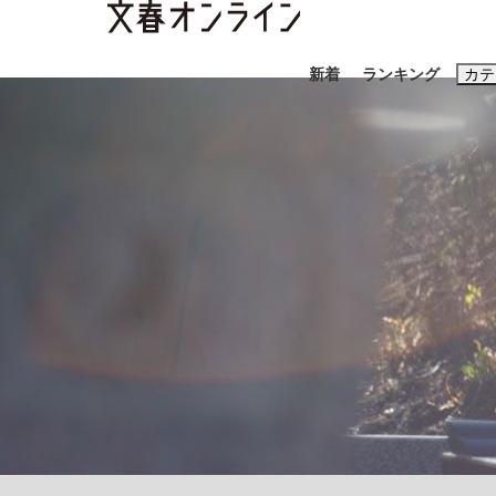
新着
ランキング
カテ
スクープ
ニュー
おすすめのキ
#藤田晋
#三
#玉木雄一郎
「90%は失敗する。でも…」本田圭佑が初め
終戦から81年