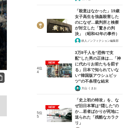
「殺意はなかった」19歳
女子高生を強姦殺害した
のになぜ…裁判所と検察
が対立した「驚きの判
決」（昭和42年の事件）
鉄人ノンフィクション編集部
3万8千人を“恐怖で支
配”した男の正体は…「神
NEW
に代わりお前たちを罰す
4位
る」日本で知られていな
4
い“韓国版アウシュビッ
ツ”の不条理な結末
大山 くまお
「史上初の特攻」を、な
ぜ旧日本軍は“隠した”の
NEW
か…若者ばかりが死地に
5位
5
送られた「残酷なカラク
リ」