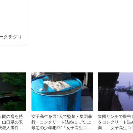
ークをクリ
人間の肩を持
女子高生を男4人で監禁・集団暴
集団リンチで殺害
」山口県の限
行・コンクリート詰めに…“史上
をコンクリート詰
続殺人事件…
最悪の少年犯罪”「女子高生コン
棄…「女子高生コ