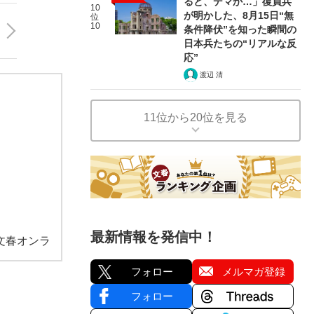
ると、デマか…」復員兵
10
が明かした、8月15日“無
位
10
条件降伏”を知った瞬間の
日本兵たちの“リアルな反
応”
渡辺 清
11位から20位を見る
最新情報を発信中！
文春オンラ
フォロー
メルマガ登録
フォロー