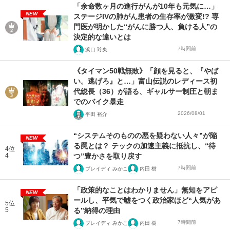
「余命数ヶ月の進行がんが10年も元気に…」
NEW
ステージIVの肺がん患者の生存率が激変!? 専
門医が明かした“がんに勝つ人、負ける人”の
決定的な違いとは
7時間前
浜口 玲央
《タイマン50戦無敗》「顔を見ると、『やば
い。逃げろ』と…」富山伝説のレディース初
代総長（36）が語る、ギャルサー制圧と朝ま
でのバイク暴走
2026/08/01
平田 裕介
“システムそのものの悪を疑わない人々”が陥
NEW
る罠とは？ テックの加速主義に抵抗し、“待
4位
4
つ”豊かさを取り戻す
7時間前
ブレイディ みかこ
内田 樹
「政策的なことはわかりません」無知をアピ
NEW
ールし、平気で嘘をつく政治家ほど“人気があ
5位
5
る”納得の理由
7時間前
ブレイディ みかこ
内田 樹