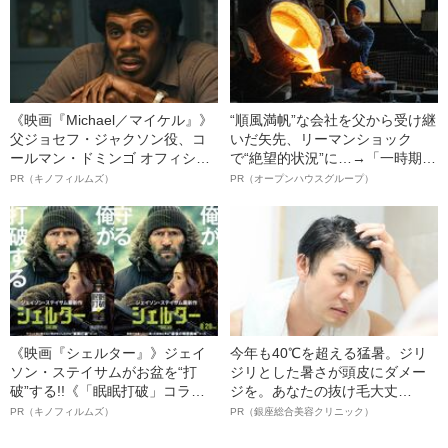
《映画『Michael／マイケル』》
“順風満帆”な会社を父から受け継
父ジョセフ・ジャクソン役、コ
いだ矢先、リーマンショック
ールマン・ドミンゴ オフィシャ
で“絶望的状況”に…→「一時期は
ルインタビュー“観客を魅了した
納品3年待ち」のヒット商品を生
PR（キノフィルムズ）
PR（オープンハウスグループ）
名優、複雑な父親像への想いを
んで危機を脱した四代目社長が
語る”《日本興収70億円突破》
明かす、“逆転の戦術”
《映画『シェルター』》ジェイ
今年も40℃を超える猛暑。ジリ
ソン・ステイサムがお盆を“打
ジリとした暑さが頭皮にダメー
破”する!!《「眠眠打破」コラ
ジを。あなたの抜け毛大丈
ボ》
夫！？
PR（キノフィルムズ）
PR（銀座総合美容クリニック）