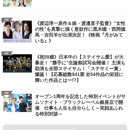
PR
《渡辺淳一原作＆娘・渡邉直子監督》“女性
の性”を真摯に描く意欲作に黒木瞳・西岡德
馬・吉田羊が出演決定！《映画『月がみて
いる』》
PR
《祝59歳》日本中の【ステイサム愛】が大
暴走！ “勝手に”生誕祭試写会開催！ 主演も
助演も全部ステイサム！「ステサミー賞」
爆誕！【応募総数941票 全54作品の栄冠に
輝いた作品とはー!?】
PR
オープン1周年を記念した特別イベントがサ
ムソナイト・ブラックレーベル銀座店で開
催 仕事も人生も自分らしく～笑顔あふれ
る特別対談～