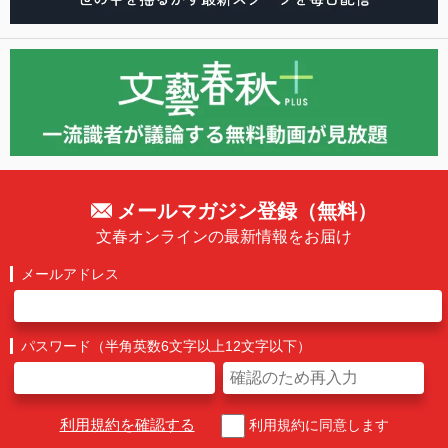
メールマガジン登録（無料）
文春オンラインの最新情報をお届け
メールアドレス
パスワード（半角英数6文字以上12文字以下）
利用規約を確認する
利用規約に同意します