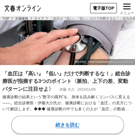
電子版TOP
メニュー
TOP
文藝春秋
ライフ
「血圧は『高い』『低い』だけで判断するな！」総合診
「血圧は『高い』『低い』だけで判断するな！」総合診
療医が指摘する3つのポイント〈脈拍、上下の差、変動
パターンに注目せよ〉
伊藤 大介
2024/11/06
健康診断の結果という“数字の羅列”を、身体を読み解くコンパスに変える
――。総合診療医・伊藤大介氏が、健康診断における「血圧」の見方につ
いて解説します。◆◆◆ 健康診断の中でも多くの人が「血圧」の数値を
気にされていると…
続きを読む