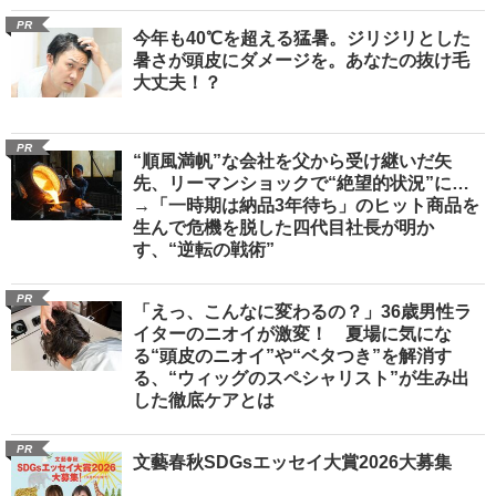
PR
今年も40℃を超える猛暑。ジリジリとした
暑さが頭皮にダメージを。あなたの抜け毛
大丈夫！？
PR
“順風満帆”な会社を父から受け継いだ矢
先、リーマンショックで“絶望的状況”に…
→「一時期は納品3年待ち」のヒット商品を
生んで危機を脱した四代目社長が明か
す、“逆転の戦術”
PR
「えっ、こんなに変わるの？」36歳男性ラ
イターのニオイが激変！ 夏場に気にな
る“頭皮のニオイ”や“ベタつき”を解消す
る、“ウィッグのスペシャリスト”が生み出
した徹底ケアとは
PR
文藝春秋SDGsエッセイ大賞2026大募集