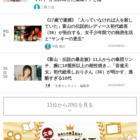
二瓶 仁志
《17歳で逮捕》「入っていなければ人を殺し
ていた」富山の伝説的レディース初代総長
9位
（36）が告白する、女子少年院での独房生活
9
と“ヤンキーの更生”
2026/08/01
平田 裕介
《富山・伝説の暴走族》11人からの集団リン
チ、腕に10箇所以上の根性焼き…「音速天
10
女」初代総長しおりさん（36）が明かす、過
位
10
酷すぎる10代
2026/08/07
「文春オンライン」編集部
11位から20位を見る