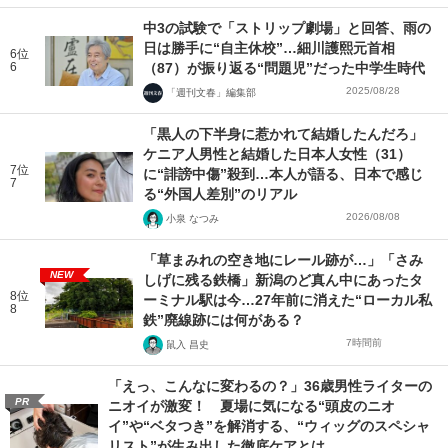
中3の試験で「ストリップ劇場」と回答、雨の
日は勝手に“自主休校”…細川護熙元首相
6位
6
（87）が振り返る“問題児”だった中学生時代
2025/08/28
「週刊文春」編集部
「黒人の下半身に惹かれて結婚したんだろ」
ケニア人男性と結婚した日本人女性（31）
7位
に“誹謗中傷”殺到…本人が語る、日本で感じ
7
る“外国人差別”のリアル
2026/08/08
小泉 なつみ
「草まみれの空き地にレール跡が…」「さみ
NEW
しげに残る鉄橋」新潟のど真ん中にあったタ
8位
ーミナル駅は今…27年前に消えた“ローカル私
8
鉄”廃線跡には何がある？
7時間前
鼠入 昌史
「えっ、こんなに変わるの？」36歳男性ライターの
PR
ニオイが激変！ 夏場に気になる“頭皮のニオ
イ”や“ベタつき”を解消する、“ウィッグのスペシャ
リスト”が生み出した徹底ケアとは