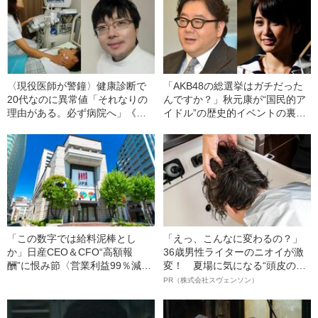
〈現役医師が警鐘〉健康診断で
「AKB48の総選挙はガチだった
20代なのに異常値「それなりの
んですか？」秋元康が“国民的ア
理由がある。必ず病院へ」《私
イドル”の歴史的イベントの裏側
が診察した白血病、Ⅰ型糖尿
を語った
病、バセドウ病、原発性アルド
ステロン症…》
「この数字では給料泥棒とし
「えっ、こんなに変わるの？」
か」日産CEO＆CFO“高額報
36歳男性ライターのニオイが激
酬”に恨み節〈営業利益99％減
変！ 夏場に気になる“頭皮のニ
で、2人の報酬を下回った！〉
オイ”や“ベタつき”を解消す
PR（株式会社スヴェンソン）
る、“ウィッグのスペシャリス
ト”が生み出した徹底ケアとは