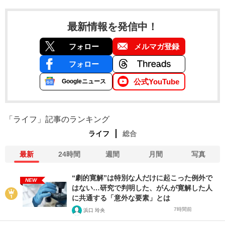
最新情報を発信中！
フォロー
メルマガ登録
フォロー
公式YouTube
Googleニュース
「ライフ」記事のランキング
ライフ
総合
最新
24時間
週間
月間
写真
“劇的寛解”は特別な人だけに起こった例外で
NEW
はない…研究で判明した、がんが寛解した人
に共通する「意外な要素」とは
7時間前
浜口 玲央