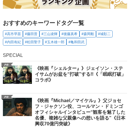
おすすめのキーワードタグ一覧
#高市早苗
#藤田晋
#三山凌輝
#後藤真希
#森岡毅
#城彰二
#内田有紀
#松田聖子
#玉木雄一郎
#亀和田武
SPECIAL
PR
《映画『シェルター』》ジェイソン・ステ
イサムがお盆を“打破”する!!《「眠眠打破」
コラボ》
PR
《映画『Michael／マイケル』》父ジョセ
フ・ジャクソン役、コールマン・ドミンゴ
オフィシャルインタビュー“観客を魅了した
名優、複雑な父親像への想いを語る”《日本
興収70億円突破》