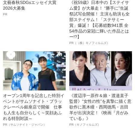
文藝春秋SDGsエッセイ大賞
《祝59歳》日本中の【ステイサ
2026大募集
ム愛】が大暴走！ “勝手に”生誕
祭試写会開催！ 主演も助演も全
PR
部ステイサム！「ステサミー
賞」爆誕！【応募総数941票 全
54作品の栄冠に輝いた作品とは
ー!?】
PR（（株）キノフィルムズ）
オープン1周年を記念した特別イ
《渡辺淳一原作＆娘・渡邉直子
ベントがサムソナイト・ブラッ
監督》“女性の性”を真摯に描く意
クレーベル銀座店で開催 仕事
欲作に黒木瞳・西岡德馬・吉田
も人生も自分らしく～笑顔あふ
羊が出演決定！《映画『月がみ
れる特別対談～
ている』》
PR（サムソナイト・ジャパン）
PR（キノフィルムズ）