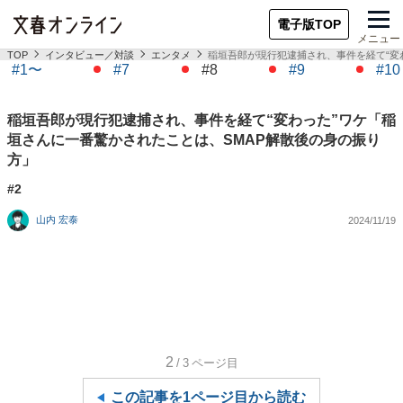
電子版TOP
メニュー
TOP
インタビュー／対談
エンタメ
稲垣吾郎が現行犯逮捕され、事件を経て“変
#1〜
#7
#8
#9
#10
稲垣吾郎が現行犯逮捕され、事件を経て“変わった”ワケ「稲
垣さんに一番驚かされたことは、SMAP解散後の身の振り
方」
#2
山内 宏泰
2024/11/19
2
/3
ページ目
この記事を1ページ目から読む