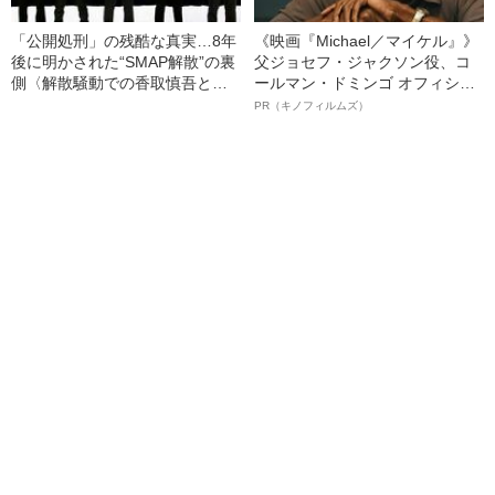
「公開処刑」の残酷な真実…8年
《映画『Michael／マイケル』》
後に明かされた“SMAP解散”の裏
父ジョセフ・ジャクソン役、コ
側〈解散騒動での香取慎吾と草
ールマン・ドミンゴ オフィシャ
彅剛の“赤裸々なやりとり”とは〉
ルインタビュー“観客を魅了した
PR（キノフィルムズ）
名優、複雑な父親像への想いを
語る”《日本興収70億円突破》