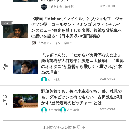
2025/11/18
「週刊文春」編集部
《映画『Michael／マイケル』》父ジョセフ・ジャ
PR
クソン役、コールマン・ドミンゴ オフィシャルイ
ンタビュー“観客を魅了した名優、複雑な父親像へ
の想いを語る”《日本興収70億円突破》
「文春オンライン」編集部
「ふざけんな」「だからバカ野郎なんだよ」
栗山英樹が大谷翔平に激怒→大騒動に…“世界
9位
のオオタニ”が監督から厳しく𠮟責された“本
9
当の理由”
2025/04/21
石田 雄太
野茂英雄でも、佐々木主浩でも、藤川球児で
10
も、ダルビッシュ有でもない…古田敦也が明
位
かす“歴代最高のピッチャー”とは
10
2023/03/24
上田 晋也
古田 敦也
11位から20位を見る