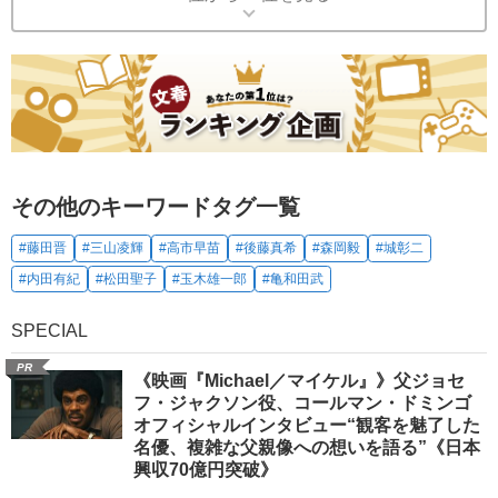
その他のキーワードタグ一覧
#藤田晋
#三山凌輝
#高市早苗
#後藤真希
#森岡毅
#城彰二
#内田有紀
#松田聖子
#玉木雄一郎
#亀和田武
SPECIAL
PR
《映画『Michael／マイケル』》父ジョセ
フ・ジャクソン役、コールマン・ドミンゴ
オフィシャルインタビュー“観客を魅了した
名優、複雑な父親像への想いを語る”《日本
興収70億円突破》