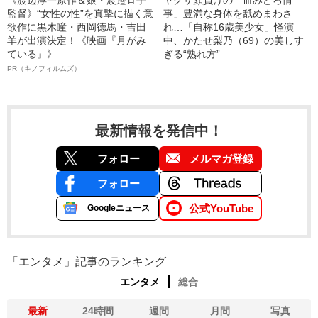
監督》“女性の性”を真摯に描く意
事」豊満な身体を舐めまわさ
欲作に黒木瞳・西岡德馬・吉田
れ…「自称16歳美少女」怪演
羊が出演決定！《映画『月がみ
中、かたせ梨乃（69）の美しす
ている』》
ぎる“熟れ方”
PR（キノフィルムズ）
最新情報を発信中！
フォロー
メルマガ登録
フォロー
公式YouTube
Googleニュース
「エンタメ」記事のランキング
エンタメ
総合
最新
24時間
週間
月間
写真