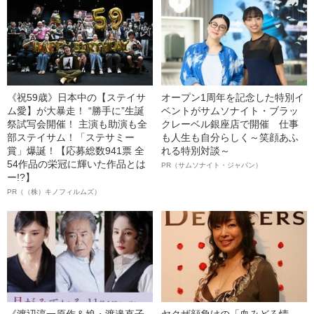
《祝59歳》日本中の【ステイサ
オープン1周年を記念した特別イ
ム愛】が大暴走！ “勝手に”生誕
ベントがサムソナイト・ブラッ
祭試写会開催！ 主演も助演も全
クレーベル銀座店で開催 仕事
部ステイサム！「ステサミー
も人生も自分らしく～笑顔あふ
賞」爆誕！【応募総数941票 全
れる特別対談～
54作品の栄冠に輝いた作品とは
PR（サムソナイト・ジャパン）
ー!?】
PR（（株）キノフィルムズ）
《渡辺淳一原作＆娘・渡邉直子
ヤクザ顔負けの「血みどろ情