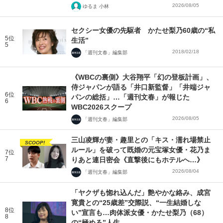
2026/08/05
ゆるま 小林
セクシー女優の先駆者 かたせ梨乃60歳の“私
5位
生活”
5
2018/02/18
「週刊文春」編集部
《WBCの裏側》大谷翔平「幻の登板計画」、
侍ジャパンが語る「井口新監督」「井端ジャ
6位
パンの総括」…「週刊文春」が報じた
6
WBC2026スクープ
2026/08/05
「週刊文春」編集部
三山凌輝が妻・趣里との「キス・濡れ場禁止
SCOOP!
ルール」を破って既婚の元宝塚女優・花乃ま
7位
7
りあと連日密会《直撃後にもホテルへ…》
2026/08/04
「週刊文春」編集部
「ヤクザも惚れ込んだ」艶やかな絡み、成宮
寛貴との“25歳差”交際説、“一生結婚しな
8位
い”宣言も…肉体派女優・かたせ梨乃（68）
8
の“極める”人生