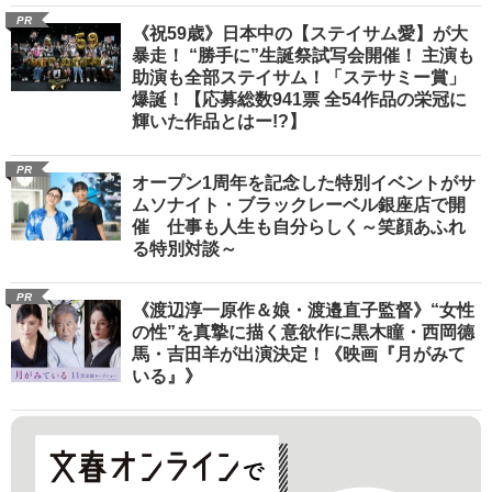
PR
《祝59歳》日本中の【ステイサム愛】が大
暴走！ “勝手に”生誕祭試写会開催！ 主演も
助演も全部ステイサム！「ステサミー賞」
爆誕！【応募総数941票 全54作品の栄冠に
輝いた作品とはー!?】
PR
オープン1周年を記念した特別イベントがサ
ムソナイト・ブラックレーベル銀座店で開
催 仕事も人生も自分らしく～笑顔あふれ
る特別対談～
PR
《渡辺淳一原作＆娘・渡邉直子監督》“女性
の性”を真摯に描く意欲作に黒木瞳・西岡德
馬・吉田羊が出演決定！《映画『月がみて
いる』》