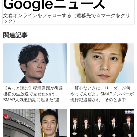
文春オンラインをフォローする
（遷移先で☆マークをクリ
ック）
関連記事
【もっと読む】稲垣吾郎が復帰
「肝心なときに、リーダーが何
後初の生放送で見せたのは…
やってんだよ」SMAPメンバーが
SMAP人気絶頂期に起きた“逮捕
現行犯逮捕され…そのとき中居
事件”
正広がとった“意外な行動”