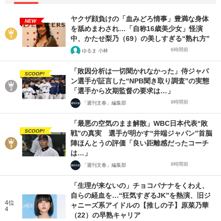
ヤクザ顔負けの「血みどろ情事」豊満な身体
NEW
を舐めまわされ…「自称16歳美少女」怪演
中、かたせ梨乃（69）の美しすぎる“熟れ方”
6時間前
ゆるま 小林
「敗因分析は一切聞かれなかった」侍ジャパ
SCOOP!
ン選手が証言した“NPB聞き取り調査”の実態
「選手から次期監督の要求は…」
9時間前
「週刊文春」編集部
「最悪の空気のまま解散」WBC日本代表“敗
SCOOP!
戦”の真実 選手が明かす“井端ジャパン”首脳
陣ほんとうの評価「良い距離感だったコーチ
は…」
9時間前
「週刊文春」編集部
「生理が来ないの」チョコバナナをくわえ、
自らの経血を…“狂気すぎるJK”を熱演、旧ジ
4位
ャニーズ系アイドルの【推しの子】原菜乃華
4
（22）の早熟キャリア