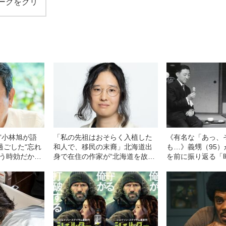
ークをクリ
”小林旭が語
「私の先祖はおそらく入植した
《有名な「あっ、
過ごした“忘れ
和人で、移民の末裔」北海道出
も…》義甥（95）
もう時効だから
身で在住の作家が“北海道を故郷
を前に振り返る「
…」
と言えない”のはなぜなのか
とも云えない雰囲