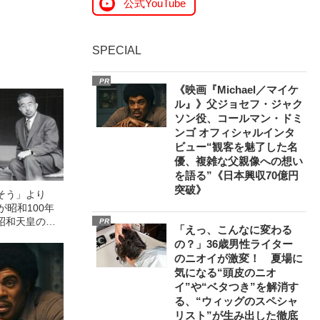
公式YouTube
SPECIAL
PR
《映画『Michael／マイケ
ル』》父ジョセフ・ジャク
ソン役、コールマン・ドミ
ンゴ オフィシャルインタ
ビュー“観客を魅了した名
優、複雑な父親像への想い
を語る”《日本興収70億円
突破》
そう」より
が昭和100年
昭和天皇の何
PR
「えっ、こんなに変わる
気」
の？」36歳男性ライター
のニオイが激変！ 夏場に
気になる“頭皮のニオ
イ”や“ベタつき”を解消す
る、“ウィッグのスペシャ
リスト”が生み出した徹底