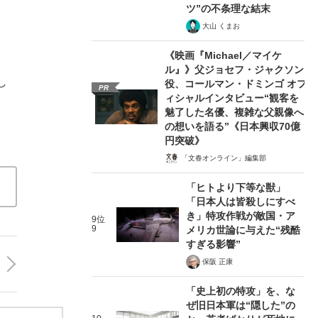
ツ”の不条理な結末
大山 くまお
《映画『Michael／マイケ
ル』》父ジョセフ・ジャクソン
し
役、コールマン・ドミンゴ オフ
PR
ィシャルインタビュー“観客を
魅了した名優、複雑な父親像へ
の想いを語る”《日本興収70億
円突破》
「文春オンライン」編集部
「ヒトより下等な獣」
「日本人は皆殺しにすべ
き」特攻作戦が敵国・ア
9位
9
メリカ世論に与えた“残酷
すぎる影響”
保阪 正康
「史上初の特攻」を、な
ぜ旧日本軍は“隠した”の