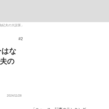
む将棋
由紀夫の大誤算」
#2
ーはな
夫の
2024/11/28