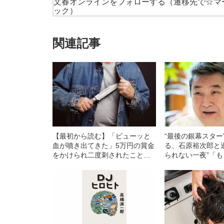
文春オンラインをフォローする
（遷移先で☆マ
ック）
関連記事
【最初から読む】「ピューッと
“最後の銀幕スター
血が噴き出てきた」5万円の賞金
る、石原裕次郎と
をかけられ二度刺されたこと
られない一夜”「
も…石原慎太郎の元参謀（77）
言ってしまうけど
が語る「安保闘争の凄まじさ」