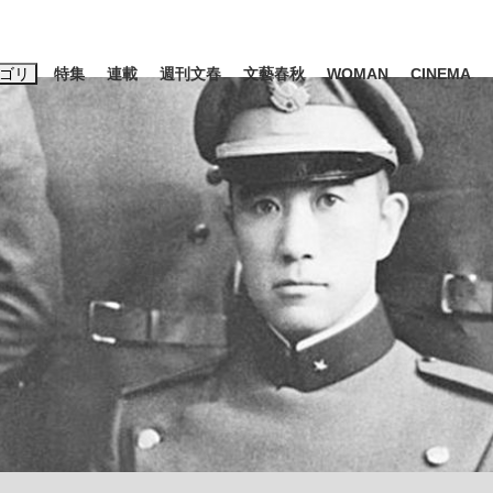
ゴリ
特集
連載
週刊文春
文藝春秋
WOMAN
CINEMA
キーワード入力
ス
エンタメ
ライフ
ビジネス
ーワードタグ一覧
山凌輝
#高市早苗
#後藤真希
#森岡毅
#城彰二
#内田有紀
#亀和田武
大罪』弁護士が明かすトク...
「キオクシアの投資の桁は一つ
日本生まれの