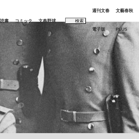
週刊文春
文藝春秋
読書
コミック
文春野球
検索
電子版
PLUS
インタビュー
読書
#松田聖子
多くてもいい」時価総額が一時トヨタ超え...
K-POPアイドルたち