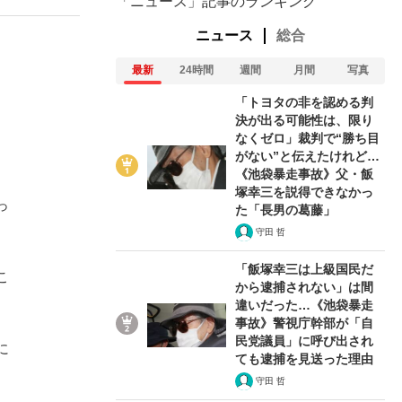
「ニュース」記事のランキング
ニュース
総合
最新
24時間
週間
月間
写真
「トヨタの非を認める判
決が出る可能性は、限り
なくゼロ」裁判で“勝ち目
がない”と伝えたけれど…
《池袋暴走事故》父・飯
塚幸三を説得できなかっ
っ
た「長男の葛藤」
守田 哲
「飯塚幸三は上級国民だ
こ
から逮捕されない」は間
違いだった…《池袋暴走
事故》警視庁幹部が「自
在記》RM→渋谷で飲み会、JIN→伊豆の...
民党議員」に呼び出され
に
ても逮捕を見送った理由
、
守田 哲