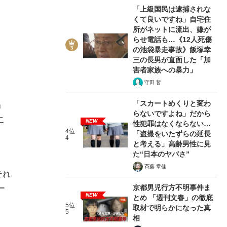
「上級国民は逮捕されな
くて良いですね」自宅住
所がネットに流出、嫌が
らせ電話も…《12人死傷
の池袋暴走事故》飯塚幸
三の長男が直面した「加
害者家族への暴力」
守田 哲
「スカートめくりと変わ
」
らないですよね」だから
こ
NEW
性犯罪はなくならない…
4位
「盗撮をいたずらの延長
4
と考える」高齢男性に見
た“日本のヤバさ”
斉藤 章佳
それ
京都男児行方不明事件ま
ー
NEW
とめ 「週刊文春」の徹底
5位
取材で明らかになった真
5
相