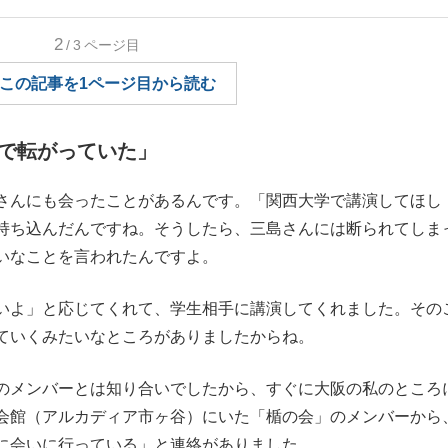
もっと見る
2
/3
ページ目
この記事を1ページ目から読む
が鹿児島で3月に死去し...
で転がっていた」
んにも会ったことがあるんです。「関西大学で講演してほし
持ち込んだんですね。そうしたら、三島さんには断られてしま
いなことを言われたんですよ。
いよ」と応じてくれて、学生相手に講演してくれました。その
ていくみたいなところがありましたからね。
照ノ富士に激怒され...
《BTS厳戒トーキョー滞
のメンバーとは知り合いでしたから、すぐに大阪の私のところ
会館（アルカディア市ヶ谷）にいた「楯の会」のメンバーから
もっと見る
に会いに行っている」と連絡がありました。