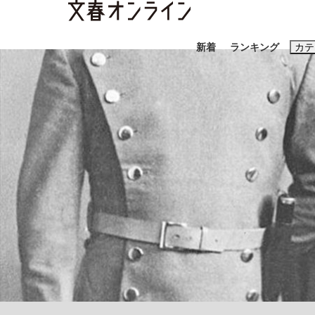
新着
ランキング
カテ
スクープ
ニュー
おすすめのキ
#藤田晋
#三
#玉木雄一郎
「善か悪かはどちらでもいい」リアル『九条の
終戦から81年