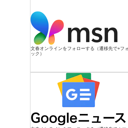
文春オンラインをフォローする
（遷移先で+フ
ック）