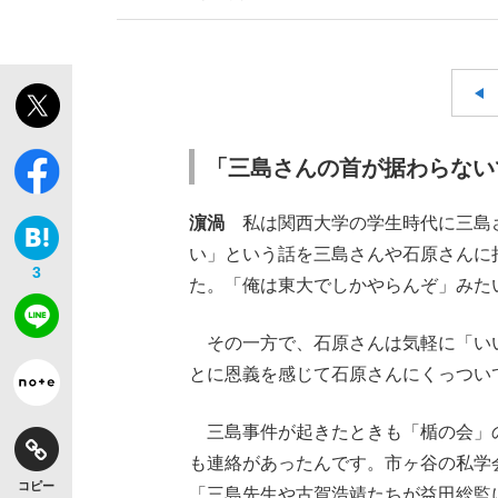
【独自】昭和の大女優・小川真由美（享年86）
「三島さんの首が据わらない
濵渦
私は関西大学の学生時代に三島さ
い」という話を三島さんや石原さんに
3
た。「俺は東大でしかやらんぞ」みた
その一方で、石原さんは気軽に「い
とに恩義を感じて石原さんにくっつい
《VIVANT》頼れる相棒・ドラムが認めた“
三島事件が起きたときも「楯の会」
も連絡があったんです。市ヶ谷の私学
コピー
「三島先生や古賀浩靖たちが益田総監