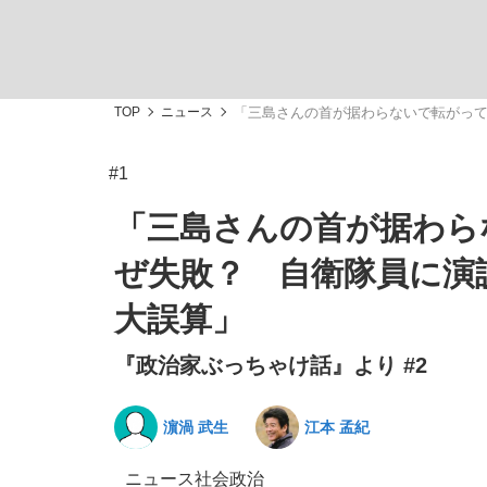
TOP
ニュース
「三島さんの首が据わらないで転がっ
#1
私のあのとき、私のいま
「三島さんの首が据わら
ぜ失敗？ 自衛隊員に演
大誤算」
『政治家ぶっちゃけ話』より #2
濵渦 武生
江本 孟紀
キングの誕生を、目撃せよ。
ニュース
社会
政治