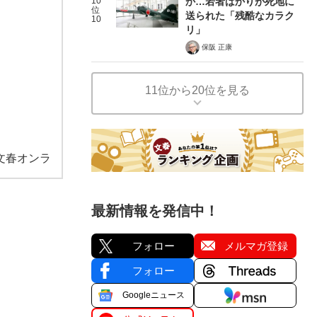
10
か…若者ばかりが死地に
位
送られた「残酷なカラク
10
リ」
保阪 正康
11位から20位を見る
文春オンラ
最新情報を発信中！
フォロー
メルマガ登録
フォロー
Googleニュース