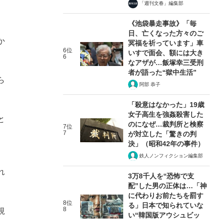
「週刊文春」編集部
《池袋暴走事故》「毎
日、亡くなった方々のご
か
冥福を祈っています」車
6位
いすで面会、額には大き
6
なアザが…飯塚幸三受刑
者が語った“獄中生活”
ら
阿部 恭子
「殺意はなかった」19歳
女子高生を強姦殺害した
と
のになぜ…裁判所と検察
7位
7
が対立した「驚きの判
決」（昭和42年の事件）
鉄人ノンフィクション編集部
れ
3万8千人を“恐怖で支
配”した男の正体は…「神
に代わりお前たちを罰す
8位
る」日本で知られていな
8
視
い“韓国版アウシュビッ