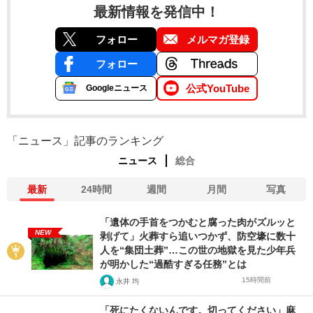
最新情報を発信中！
フォロー
メルマガ登録
フォロー
公式YouTube
Googleニュース
「ニュース」記事のランキング
ニュース
総合
最新
24時間
週間
月間
写真
「遺体の手首をつかむと腐った肉がズルッと
NEW
剥げて」火葬すら追いつかず、防空壕に数十
人を“集団土葬”…この世の地獄を見た少年兵
が明かした“過酷すぎる任務”とは
15時間前
永井 均
「死にたくないんです。切ってください」麻