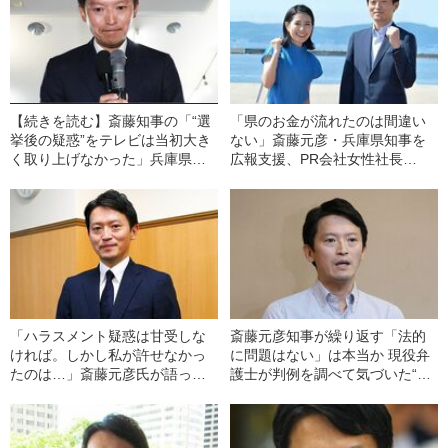
【続きを読む】斎藤知事の「“選
「県のお金が流れたのは間違い
挙後の疑惑”をテレビは当初大き
ない」斎藤元彦・兵庫県知事を
く取り上げなかった」兵庫県知
広報支援、PR会社女性社長
事選に「テレビ不信」をもたら
（32）の“過去” 自治体か
した“報道の穴”
ら“1800万円超”を受注した
「SNSのプロ」
「ハラスメント疑惑は甘受しな
斎藤元彦知事が繰り返す「法的
ければ。しかし私が許せなかっ
に問題はない」は本当か 現役弁
たのは…」斎藤元彦氏が語った
護士が判例を調べて気づいた“パ
告発文書の問題点《兵庫県知事
ワハラどころではない言動”と“該
に再選》
当しそうな犯罪”とは