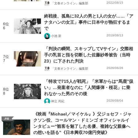
2022/08/15
「文春オンライン」編集部
終戦後、孤島に32人の男と1人の女が……「ア
ナタハンの女王」事件に日本中が熱狂するま
6位
6
で
2019/08/13
小池 新
「判決の瞬間、スキップしてVサイン」交際相
手の乳首と指を切断した佐藤紗希被告（当時
7位
7
23）に下された判決
2026/06/26
「文春オンライン」編集部
「特攻で715人が戦死」「米軍からは“馬鹿”扱
い」…発案者なのに「人間爆弾・桜花」に乗
8位
8
れなかった男のその後
2026/08/04
神立 尚紀
《映画『Michael／マイケル』》父ジョセフ・ジャ
PR
クソン役、コールマン・ドミンゴ オフィシャルイ
ンタビュー“観客を魅了した名優、複雑な父親像へ
の想いを語る”《日本興収70億円突破》