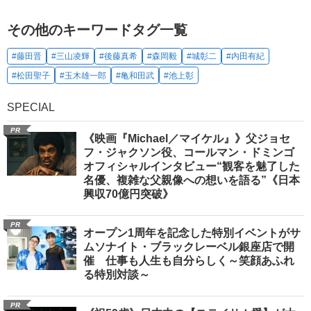
その他のキーワードタグ一覧
#藤田晋
#三山凌輝
#後藤真希
#森岡毅
#城彰二
#内田有紀
#松田聖子
#玉木雄一郎
#亀和田武
#池上彰
SPECIAL
PR
《映画『Michael／マイケル』》父ジョセ
フ・ジャクソン役、コールマン・ドミンゴ
オフィシャルインタビュー“観客を魅了した
名優、複雑な父親像への想いを語る”《日本
興収70億円突破》
PR
オープン1周年を記念した特別イベントがサ
ムソナイト・ブラックレーベル銀座店で開
催 仕事も人生も自分らしく～笑顔あふれ
る特別対談～
PR