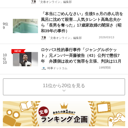
「文春オンライン」編集部
「本当にごめんなさい」生後5ヵ月の赤ん坊を
風呂に沈めて殺害…人気タレント高島忠夫か
9位
ら「長男を奪った」17歳家政婦の闇深さ（昭
9
和39年の事件）
2026/03/13
「文春オンライン」編集部
ロケバス性的暴行事件「ジャングルポケッ
NEW
10
ト」元メンバー斉藤被告（43）公判で懲役7
位
年 弁護側は改めて無罪を主張、判決は11月
10
19時間前
時事ドットコム
11位から20位を見る