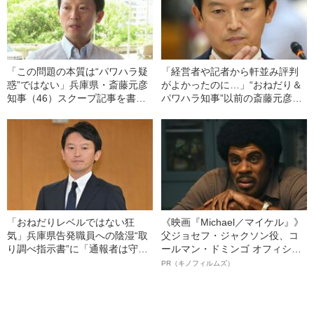
「この問題の本質は“パワハラ疑
「経営者や記者から軒並み評判
惑”ではない」兵庫県・斎藤元彦
がよかったのに…」“おねだり＆
知事（46）スクープ記事を書い
パワハラ知事”以前の斎藤元彦氏
た文春記者が現地取材で感じた
を知るジャーナリストが見た“豹
こと
変”の呆れるきっかけ
「おねだりレベルではない狂
《映画『Michael／マイケル』》
気」兵庫県告発職員への陰湿“取
父ジョセフ・ジャクソン役、コ
り調べ指示書”に「通報者は守ら
ールマン・ドミンゴ オフィシャ
ない兵庫県」「誰も内部告発で
ルインタビュー“観客を魅了した
PR（キノフィルムズ）
きない」の声
名優、複雑な父親像への想いを
語る”《日本興収70億円突破》