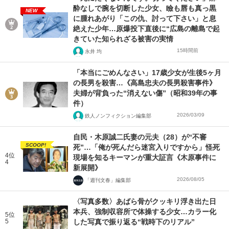
酔なしで腕を切断した少女、瞼も唇も真っ黒
NEW
に腫れあがり「この仇、討って下さい」と息
絶えた少年…原爆投下直後に“広島の離島で起
きていた知られざる被害の実情
15時間前
永井 均
「本当にごめんなさい」17歳少女が生後5ヶ月
の長男を殺害…《高島忠夫の長男殺害事件》
夫婦が背負った“消えない傷”（昭和39年の事
件）
2026/03/09
鉄人ノンフィクション編集部
自民・木原誠二氏妻の元夫（28）が“不審
SCOOP!
死”…「俺が死んだら迷宮入りですから」怪死
4位
現場を知るキーマンが重大証言《木原事件に
4
新展開》
2026/08/05
「週刊文春」編集部
〈写真多数〉あばら骨がクッキリ浮き出た日
本兵、強制収容所で体操する少女…カラー化
5位
5
した写真で振り返る“戦時下のリアル”