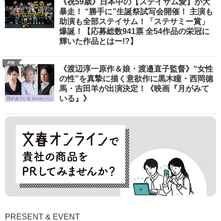
《祝59歳》日本中の【ステイサム愛】が大
暴走！ “勝手に”生誕祭試写会開催！ 主演も
助演も全部ステイサム！「ステサミー賞」
爆誕！【応募総数941票 全54作品の栄冠に
輝いた作品とはー!?】
PR
《渡辺淳一原作＆娘・渡邉直子監督》“女性
の性”を真摯に描く意欲作に黒木瞳・西岡德
馬・吉田羊が出演決定！《映画『月がみて
いる』》
PRESENT & EVENT