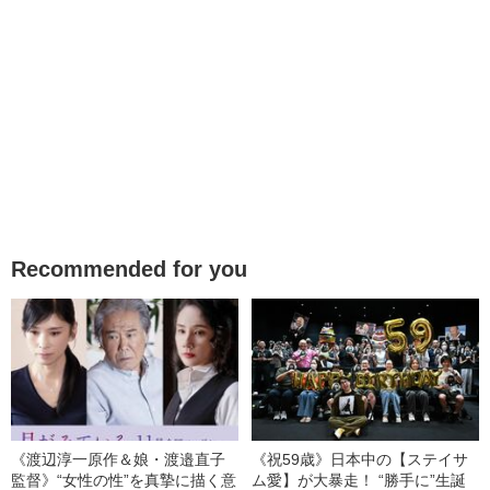
Recommended for you
《渡辺淳一原作＆娘・渡邉直子
《祝59歳》日本中の【ステイサ
監督》“女性の性”を真摯に描く意
ム愛】が大暴走！ “勝手に”生誕