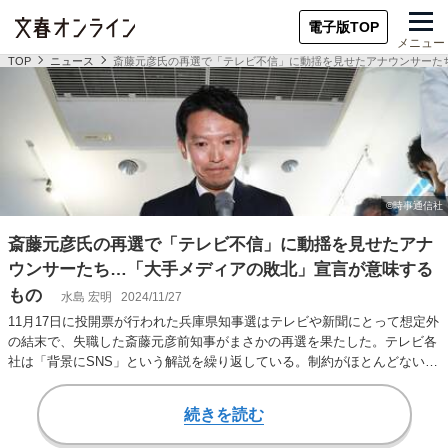
電子版TOP
メニュー
TOP
ニュース
斎藤元彦氏の再選で「テレビ不信」に動揺を見せたアナウンサーた
斎藤元彦氏の再選で「テレビ不信」に動揺を見せたアナ
ウンサーたち…「大手メディアの敗北」宣言が意味する
もの
水島 宏明
2024/11/27
11月17日に投開票が行われた兵庫県知事選はテレビや新聞にとって想定外
の結末で、失職した斎藤元彦前知事がまさかの再選を果たした。テレビ各
社は「背景にSNS」という解説を繰り返している。制約がほとんどない
SNS。制約…
続きを読む