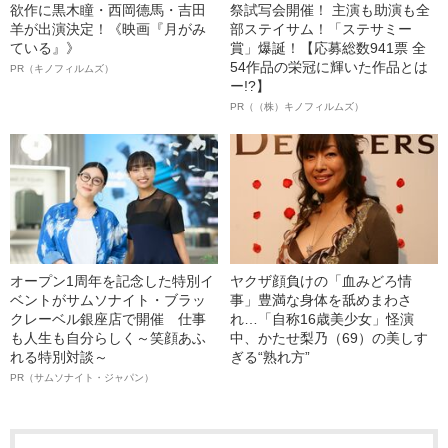
欲作に黒木瞳・西岡德馬・吉田
祭試写会開催！ 主演も助演も全
羊が出演決定！《映画『月がみ
部ステイサム！「ステサミー
ている』》
賞」爆誕！【応募総数941票 全
54作品の栄冠に輝いた作品とは
PR（キノフィルムズ）
ー!?】
PR（（株）キノフィルムズ）
オープン1周年を記念した特別イ
ヤクザ顔負けの「血みどろ情
ベントがサムソナイト・ブラッ
事」豊満な身体を舐めまわさ
クレーベル銀座店で開催 仕事
れ…「自称16歳美少女」怪演
も人生も自分らしく～笑顔あふ
中、かたせ梨乃（69）の美しす
れる特別対談～
ぎる“熟れ方”
PR（サムソナイト・ジャパン）