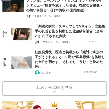
クソン役、コールマン・ドミンゴ オフィシャルイ
ンタビュー“観客を魅了した名優、複雑な父親像へ
の想いを語る”《日本興収70億円突破》
「文春オンライン」編集部
「判決の瞬間、スキップしてVサイン」交際相
手の乳首と指を切断した佐藤紗希被告（当時
9位
9
23）に下された判決
2026/06/26
「文春オンライン」編集部
妊娠発覚後、医者と義母から「絶対に奇形の
子がうまれる」と…9歳で“広島原爆”を体験し
10
た女性が明かす、それでも「うむ」と決めた
位
10
理由
2026/08/06
小山 美砂
11位から20位を見る