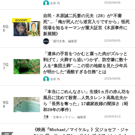
2026/08/06
永井 均
自民・木原誠二氏妻の元夫（28）が“不審
SCOOP!
死”…「俺が死んだら迷宮入りですから」怪死
6位
現場を知るキーマンが重大証言《木原事件に
6
新展開》
2026/08/05
「週刊文春」編集部
「遺体の手首をつかむと腐った肉がズルッと
剥げて」火葬すら追いつかず、防空壕に数十
7位
人を“集団土葬”…この世の地獄を見た少年兵
7
が明かした“過酷すぎる任務”とは
2026/08/06
永井 均
「本当にごめんなさい」生後5ヵ月の赤ん坊を
風呂に沈めて殺害…人気タレント高島忠夫か
8位
ら「長男を奪った」17歳家政婦の闇深さ（昭
8
和39年の事件）
2026/03/13
「文春オンライン」編集部
《映画『Michael／マイケル』》父ジョセフ・ジャ
PR