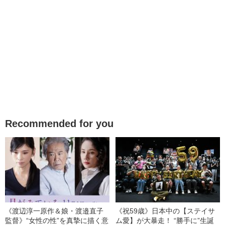
Recommended for you
《渡辺淳一原作＆娘・渡邉直子
《祝59歳》日本中の【ステイサ
監督》“女性の性”を真摯に描く意
ム愛】が大暴走！ “勝手に”生誕