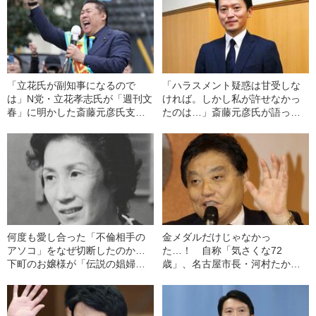
「立花氏が副知事になるので
「ハラスメント疑惑は甘受しな
は」N党・立花孝志氏が「週刊文
ければ。しかし私が許せなかっ
春」に明かした斎藤元彦氏支援
たのは…」斎藤元彦氏が語った
の“本当の動機”《兵庫県知事選》
告発文書の問題点《兵庫県知事
に再選》
何度も愛し合った「不倫相手の
金メダルだけじゃなかっ
アソコ」をなぜ切断したのか…
た…！ 自称「気さくな72
下町のお嬢様が「伝説の娼婦・
歳」、名古屋市長・河村たかし
阿部定」になった理由（1936年
が“かじってきたモノ”とは
の事件）