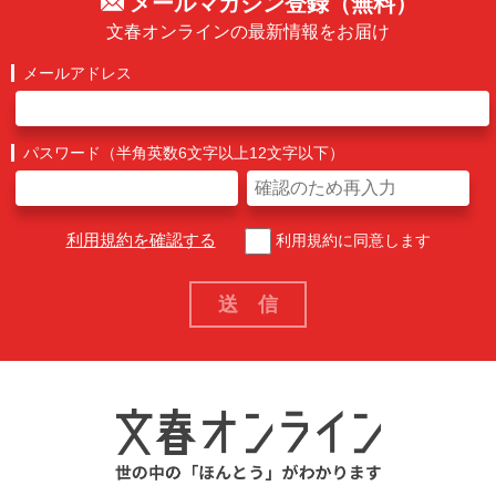
メールマガジン登録（無料）
文春オンラインの最新情報をお届け
メールアドレス
パスワード（半角英数6文字以上12文字以下）
利用規約を確認する
利用規約に同意します