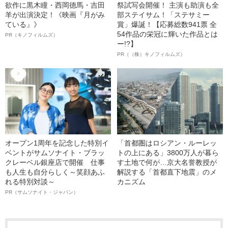
欲作に黒木瞳・西岡德馬・吉田
祭試写会開催！ 主演も助演も全
羊が出演決定！《映画『月がみ
部ステイサム！「ステサミー
ている』》
賞」爆誕！【応募総数941票 全
54作品の栄冠に輝いた作品とは
PR（キノフィルムズ）
ー!?】
PR（（株）キノフィルムズ）
オープン1周年を記念した特別イ
「首都圏はロシアン・ルーレッ
ベントがサムソナイト・ブラッ
トの上にある」3800万人が暮ら
クレーベル銀座店で開催 仕事
す土地で何が…京大名誉教授が
も人生も自分らしく～笑顔あふ
解説する「首都直下地震」のメ
れる特別対談～
カニズム
PR（サムソナイト・ジャパン）