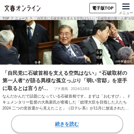
電子版TOP
メニュー
TOP
ニュース
「自民党に石破首相を支える空気はない」“石破取材の第一人者”が
「自民党に石破首相を支える空気はない」“石破取材の
第一人者”が語る異様な孤立っぷり「弱い官邸」を逆手
に取るとは言うが…
プチ鹿島
2024/12/03
なんだかんだで話題になっている石破首相です。まずは「おむすび」。ド
キュメンタリー監督の大島新氏が密着した「総理大臣を目指した人たち
2024 二つの党首選から見えたこと」（日テレ系）が11月に放送された。
その中で…
続きを読む