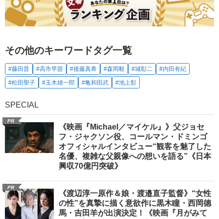
その他のキーワードタグ一覧
#藤田晋
#高市早苗
#後藤真希
#森岡毅
#城彰二
#内田有紀
#松田聖子
#玉木雄一郎
#亀和田武
#池上彰
SPECIAL
PR
《映画『Michael／マイケル』》父ジョセ
フ・ジャクソン役、コールマン・ドミンゴ
オフィシャルインタビュー“観客を魅了した
名優、複雑な父親像への想いを語る”《日本
興収70億円突破》
PR
《渡辺淳一原作＆娘・渡邉直子監督》“女性
の性”を真摯に描く意欲作に黒木瞳・西岡德
馬・吉田羊が出演決定！《映画『月がみて