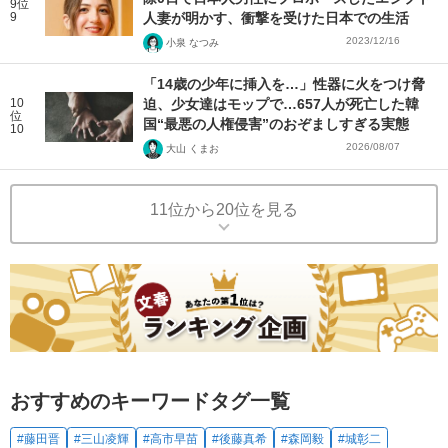
9位
9
人妻が明かす、衝撃を受けた日本での生活
2023/12/16
小泉 なつみ
「14歳の少年に挿入を…」性器に火をつけ脅
10
迫、少女達はモップで…657人が死亡した韓
位
国“最悪の人権侵害”のおぞましすぎる実態
10
2026/08/07
大山 くまお
11位から20位を見る
おすすめのキーワードタグ一覧
#藤田晋
#三山凌輝
#高市早苗
#後藤真希
#森岡毅
#城彰二