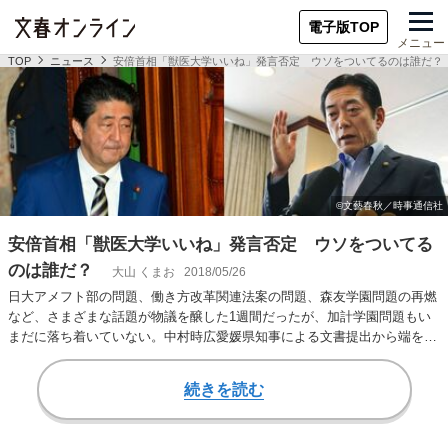
電子版TOP
メニュー
TOP
ニュース
安倍首相「獣医大学いいね」発言否定 ウソをついてるのは誰だ？
安倍首相「獣医大学いいね」発言否定 ウソをついてる
のは誰だ？
大山 くまお
2018/05/26
日大アメフト部の問題、働き方改革関連法案の問題、森友学園問題の再燃
など、さまざまな話題が物議を醸した1週間だったが、加計学園問題もい
まだに落ち着いていない。中村時広愛媛県知事による文書提出から端を発
した、さまざまな…
続きを読む