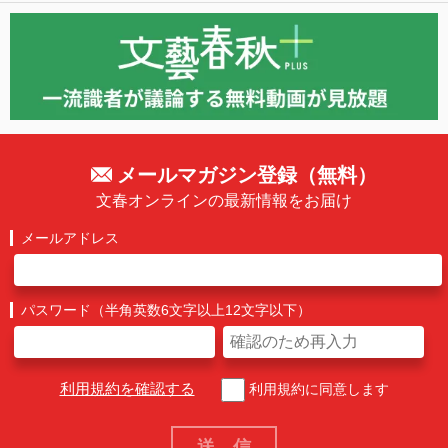
メールマガジン登録（無料）
文春オンラインの最新情報をお届け
メールアドレス
パスワード（半角英数6文字以上12文字以下）
利用規約を確認する
利用規約に同意します