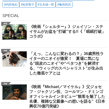
#内田有紀
#松田聖子
#玉木雄一郎
#亀和田武
SPECIAL
PR
《映画『シェルター』》ジェイソン・ステ
イサムがお盆を“打破”する!!《「眠眠打破」
コラボ》
PR
「えっ、こんなに変わるの？」36歳男性ラ
イターのニオイが激変！ 夏場に気にな
る“頭皮のニオイ”や“ベタつき”を解消す
る、“ウィッグのスペシャリスト”が生み出
した徹底ケアとは
PR
《映画『Michael／マイケル』》父ジョセ
フ・ジャクソン役、コールマン・ドミンゴ
オフィシャルインタビュー“観客を魅了した
名優、複雑な父親像への想いを語る”《日本
興収70億円突破》