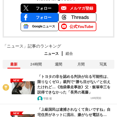
フォロー
メルマガ登録
フォロー
公式YouTube
Googleニュース
「ニュース」記事のランキング
ニュース
総合
最新
24時間
週間
月間
写真
「トヨタの非を認める判決が出る可能性は、
NEW
限りなくゼロ」裁判で“勝ち目がない”と伝え
たけれど…《池袋暴走事故》父・飯塚幸三を
説得できなかった「長男の葛藤」
18時間前
守田 哲
「上級国民は逮捕されなくて良いですね」自
NEW
宅住所がネットに流出、嫌がらせ電話も…