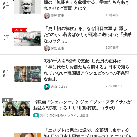
機の「無能さ」を象徴する、学生たちをあき
6位
6
れさせた“言葉”とは？
15時間前
保阪 正康
「史上初の特攻」を、なぜ旧日本軍は“隠し
NEW
た”のか…若者ばかりが死地に送られた「残酷
7位
7
なカラクリ」
15時間前
保阪 正康
3万8千人を“恐怖で支配”した男の正体は…
「神に代わりお前たちを罰する」日本で知ら
8位
れていない“韓国版アウシュビッツ”の不条理
8
な結末
2026/08/07
大山 くまお
PR
《映画『シェルター』》ジェイソン・ステイサムが
お盆を“打破”する!!《「眠眠打破」コラボ》
週刊文春CINEMAオンライン編集部
「エジプトは完全に逆で、全部隠します」交
際0日で日本人男性にプロポーズしたエジプト