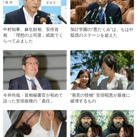
中村知事、麻生財相、安倍首
加計学園の“悪だくみ”は、もはや
相 「理想の上司度」紙面でく
疑惑のステージを超えた
らべてみました
今井尚哉・首相秘書官が初めて
“善意の怪物” 安倍昭恵が最後に
語った安倍政権の「責任」
破壊するもの