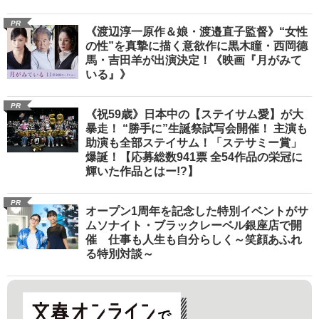
PR
《渡辺淳一原作＆娘・渡邉直子監督》“女性
の性”を真摯に描く意欲作に黒木瞳・西岡德
馬・吉田羊が出演決定！《映画『月がみて
いる』》
PR
《祝59歳》日本中の【ステイサム愛】が大
暴走！ “勝手に”生誕祭試写会開催！ 主演も
助演も全部ステイサム！「ステサミー賞」
爆誕！【応募総数941票 全54作品の栄冠に
輝いた作品とはー!?】
PR
オープン1周年を記念した特別イベントがサ
ムソナイト・ブラックレーベル銀座店で開
催 仕事も人生も自分らしく～笑顔あふれ
る特別対談～