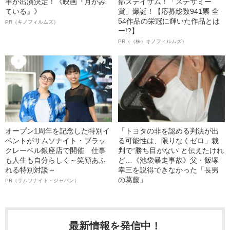
羊が出演決定！《映画『月がみ
部ステイサム！「ステサミー
ている』》
賞」爆誕！【応募総数941票 全
54作品の栄冠に輝いた作品とは
PR（キノフィルムズ）
ー!?】
PR（（株）キノフィルムズ）
オープン1周年を記念した特別イ
「トヨタの非を認める判決が出
ベントがサムソナイト・ブラッ
る可能性は、限りなくゼロ」裁
クレーベル銀座店で開催 仕事
判で“勝ち目がない”と伝えたけれ
も人生も自分らしく～笑顔あふ
ど…《池袋暴走事故》父・飯塚
れる特別対談～
幸三を説得できなかった「長男
の葛藤」
PR（サムソナイト・ジャパン）
最新情報を発信中！