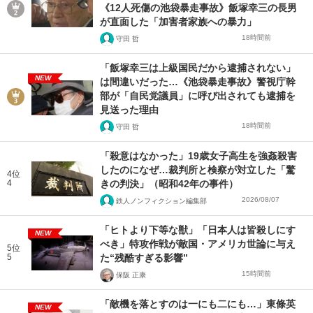
《12人死傷の池袋暴走事故》飯塚幸三の長男
が直面した「加害者家族への暴力」
18時間前
守田 哲
「飯塚幸三は上級国民だから逮捕されない」
NEW
は間違いだった…《池袋暴走事故》警視庁幹
部が「自民党議員」に呼び出されても逮捕を
見送った理由
18時間前
守田 哲
「殺意はなかった」19歳女子高生を強姦殺害
したのになぜ…裁判所と検察が対立した「驚
4位
4
きの判決」（昭和42年の事件）
2026/08/07
鉄人ノンフィクション編集部
「ヒトより下等な獣」「日本人は皆殺しにす
NEW
べき」特攻作戦が敵国・アメリカ世論に与え
5位
5
た“残酷すぎる影響”
15時間前
保阪 正康
「敵機を落とすのは一にも二にも…」東條英
NEW