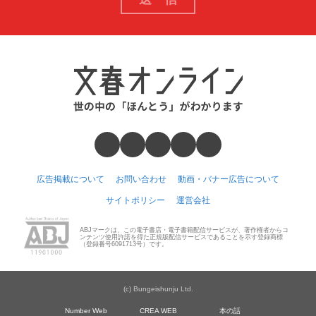
広告掲載について
お問い合わせ
動画・バナー広告について
サイトポリシー
運営会社
ABJマークは、この電子書店・電子書籍配信サービスが、著作権者からコ
ンテンツ使用許諾を得た正規版配信サービスであることを示す登録商標
（登録番号6091713号）です。
(c) Bungeishunju Ltd.
Number Web
CREA WEB
本の話