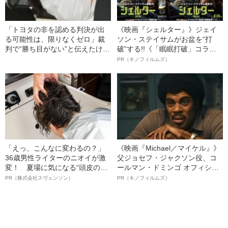
「トヨタの非を認める判決が出
《映画『シェルター』》ジェイ
る可能性は、限りなくゼロ」裁
ソン・ステイサムがお盆を“打
判で“勝ち目がない”と伝えたけれ
破”する!!《「眠眠打破」コラ
ど…《池袋暴走事故》父・飯塚
ボ》
PR（キノフィルムズ）
幸三を説得できなかった「長男
の葛藤」
「えっ、こんなに変わるの？」
《映画『Michael／マイケル』》
36歳男性ライターのニオイが激
父ジョセフ・ジャクソン役、コ
変！ 夏場に気になる“頭皮のニ
ールマン・ドミンゴ オフィシャ
オイ”や“ベタつき”を解消す
ルインタビュー“観客を魅了した
PR（株式会社スヴェンソン）
PR（キノフィルムズ）
る、“ウィッグのスペシャリス
名優、複雑な父親像への想いを
ト”が生み出した徹底ケアとは
語る”《日本興収70億円突破》