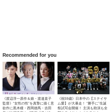
Recommended for you
《渡辺淳一原作＆娘・渡邉直子
《祝59歳》日本中の【ステイサ
監督》“女性の性”を真摯に描く意
ム愛】が大暴走！ “勝手に”生誕
欲作に黒木瞳・西岡德馬・吉田
祭試写会開催！ 主演も助演も全