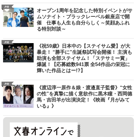
PR
オープン1周年を記念した特別イベントがサ
ムソナイト・ブラックレーベル銀座店で開
催 仕事も人生も自分らしく～笑顔あふれ
る特別対談～
PR
《祝59歳》日本中の【ステイサム愛】が大
暴走！ “勝手に”生誕祭試写会開催！ 主演も
助演も全部ステイサム！「ステサミー賞」
爆誕！【応募総数941票 全54作品の栄冠に
輝いた作品とはー!?】
PR
《渡辺淳一原作＆娘・渡邉直子監督》“女性
の性”を真摯に描く意欲作に黒木瞳・西岡德
馬・吉田羊が出演決定！《映画『月がみて
いる』》