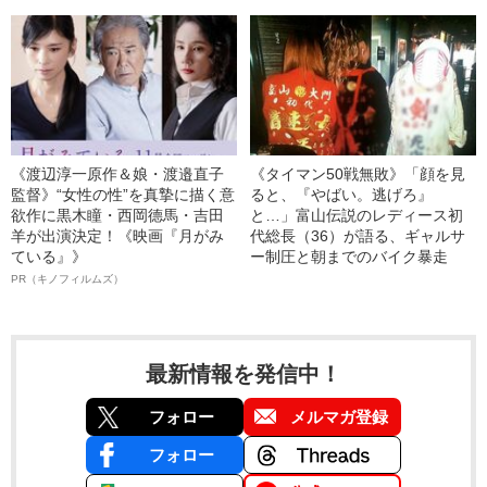
《渡辺淳一原作＆娘・渡邉直子
《タイマン50戦無敗》「顔を見
監督》“女性の性”を真摯に描く意
ると、『やばい。逃げろ』
欲作に黒木瞳・西岡德馬・吉田
と…」富山伝説のレディース初
羊が出演決定！《映画『月がみ
代総長（36）が語る、ギャルサ
ている』》
ー制圧と朝までのバイク暴走
PR（キノフィルムズ）
最新情報を発信中！
フォロー
メルマガ登録
フォロー