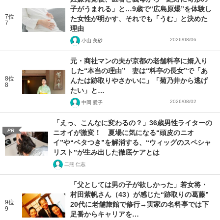
子がうまれる」と…9歳で“広島原爆”を体験し
7位
た女性が明かす、それでも「うむ」と決めた
7
理由
2026/08/06
小山 美砂
元・商社マンの夫が京都の老舗料亭に婿入り
した“本当の理由” 妻は“料亭の長女”で「あ
8位
んたは跡取りやさかいに」「菊乃井から逃げ
8
たい」と…
2026/08/02
中岡 愛子
「えっ、こんなに変わるの？」36歳男性ライターの
PR
ニオイが激変！ 夏場に気になる“頭皮のニオ
イ”や“ベタつき”を解消する、“ウィッグのスペシャ
リスト”が生み出した徹底ケアとは
二瓶 仁志
「父としては男の子が欲しかった」若女将・
村田紫帆さん（43）が感じた“跡取りの葛藤”
9位
20代に老舗旅館で修行→実家の名料亭では下
9
足番からキャリアを…