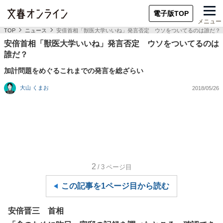
電子版TOP
メニュー
TOP
ニュース
安倍首相「獣医大学いいね」発言否定 ウソをついてるのは誰だ？
安倍首相「獣医大学いいね」発言否定 ウソをついてるのは
誰だ？
加計問題をめぐるこれまでの発言を総ざらい
大山 くまお
2018/05/26
2
/3
ページ目
この記事を1ページ目から読む
安倍晋三 首相