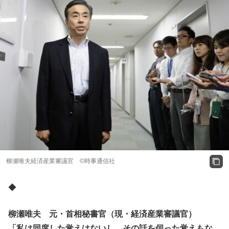
柳瀬唯夫経済産業審議官 ©時事通信社
◆
柳瀬唯夫 元・首相秘書官（現・経済産業審議官）
「私は同席した覚えはないし、その話を伺った覚えもな