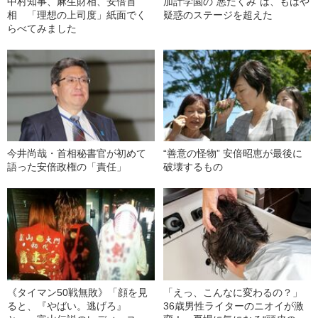
中村知事、麻生財相、安倍首
加計学園の“悪だくみ”は、もはや
相 「理想の上司度」紙面でく
疑惑のステージを超えた
らべてみました
今井尚哉・首相秘書官が初めて
“善意の怪物” 安倍昭恵が最後に
語った安倍政権の「責任」
破壊するもの
《タイマン50戦無敗》「顔を見
「えっ、こんなに変わるの？」
ると、『やばい。逃げろ』
36歳男性ライターのニオイが激