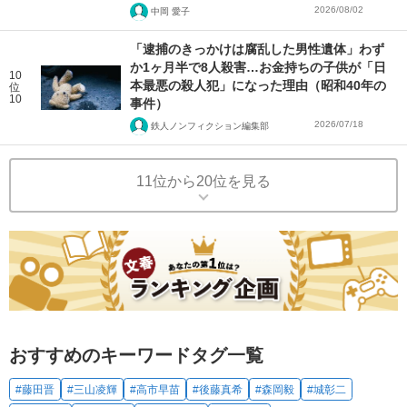
2026/08/02
中岡 愛子
「逮捕のきっかけは腐乱した男性遺体」わず
か1ヶ月半で8人殺害…お金持ちの子供が「日
10
本最悪の殺人犯」になった理由（昭和40年の
位
10
事件）
2026/07/18
鉄人ノンフィクション編集部
11位から20位を見る
おすすめのキーワードタグ一覧
#藤田晋
#三山凌輝
#高市早苗
#後藤真希
#森岡毅
#城彰二