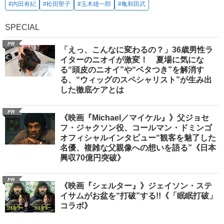
#内田有紀
#松田聖子
#玉木雄一郎
#亀和田武
SPECIAL
PR
「えっ、こんなに変わるの？」36歳男性ラ
イターのニオイが激変！ 夏場に気にな
る“頭皮のニオイ”や“ベタつき”を解消す
る、“ウィッグのスペシャリスト”が生み出
した徹底ケアとは
PR
《映画『Michael／マイケル』》父ジョセ
フ・ジャクソン役、コールマン・ドミンゴ
オフィシャルインタビュー“観客を魅了した
名優、複雑な父親像への想いを語る”《日本
興収70億円突破》
PR
《映画『シェルター』》ジェイソン・ステ
イサムがお盆を“打破”する!!《「眠眠打破」
コラボ》