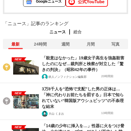
公式YouTube
Googleニュース
「ニュース」記事のランキング
ニュース
総合
最新
24時間
週間
月間
写真
「殺意はなかった」19歳女子高生を強姦殺害
NEW
したのになぜ…裁判所と検察が対立した「驚
きの判決」（昭和42年の事件）
20時間前
鉄人ノンフィクション編集部
3万8千人を“恐怖で支配”した男の正体は…
NEW
「神に代わりお前たちを罰する」日本で知ら
れていない“韓国版アウシュビッツ”の不条理
な結末
13時間前
大山 くまお
「14歳の少年に挿入を…」性器に火をつけ脅
NEW