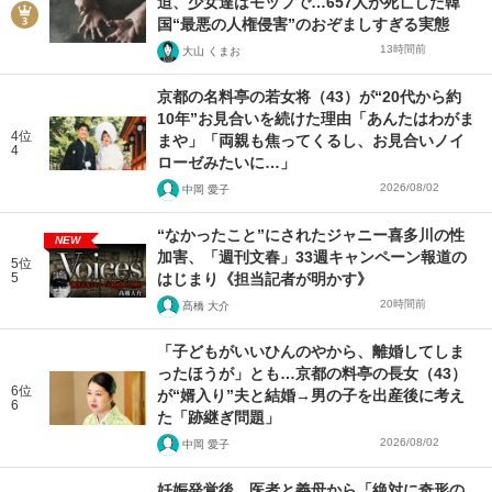
迫、少女達はモップで…657人が死亡した韓
国“最悪の人権侵害”のおぞましすぎる実態
13時間前
大山 くまお
京都の名料亭の若女将（43）が“20代から約
10年”お見合いを続けた理由「あんたはわがま
4位
まや」「両親も焦ってくるし、お見合いノイ
4
ローゼみたいに…」
2026/08/02
中岡 愛子
“なかったこと”にされたジャニー喜多川の性
NEW
加害、「週刊文春」33週キャンペーン報道の
5位
5
はじまり《担当記者が明かす》
20時間前
髙橋 大介
「子どもがいいひんのやから、離婚してしま
ったほうが」とも…京都の料亭の長女（43）
6位
が“婿入り”夫と結婚→男の子を出産後に考え
6
た「跡継ぎ問題」
2026/08/02
中岡 愛子
妊娠発覚後、医者と義母から「絶対に奇形の