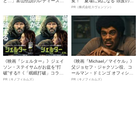
と…」富山伝説のレディース初
変！ 夏場に気になる“頭皮のニ
代総長（36）が語る、ギャルサ
オイ”や“ベタつき”を解消す
PR（株式会社スヴェンソン）
ー制圧と朝までのバイク暴走
る、“ウィッグのスペシャリス
ト”が生み出した徹底ケアとは
《映画『シェルター』》ジェイ
《映画『Michael／マイケル』》
ソン・ステイサムがお盆を“打
父ジョセフ・ジャクソン役、コ
破”する!!《「眠眠打破」コラ
ールマン・ドミンゴ オフィシャ
ボ》
ルインタビュー“観客を魅了した
PR（キノフィルムズ）
PR（キノフィルムズ）
名優、複雑な父親像への想いを
語る”《日本興収70億円突破》