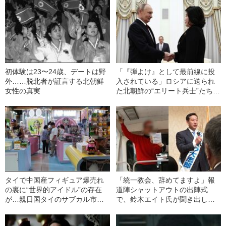
アルな反応”〈現地記者が解説〉
地記者が解説〉
初体験は23〜24歳、デートは野
「『弾よけ』として最前線に投
外……脱北者が証言する北朝鮮
入されている」ロシアに送られ
女性の真実
た北朝鮮の“エリート兵士”たちを
待つ「過酷すぎる運命」とは
タイで中国産フィギュア爆売れ
「統一教会、辞めてますよ」報
の裏に“世界的アイドル”の存在
道陣シャットアウトの出陣式
が…親日国タイのサブカル市場
で、鈴木エイト氏が聞き出した
から日本のフィギュアが“消え
衝撃の発言《山際大志郎氏の秘
た”理由
書問題》