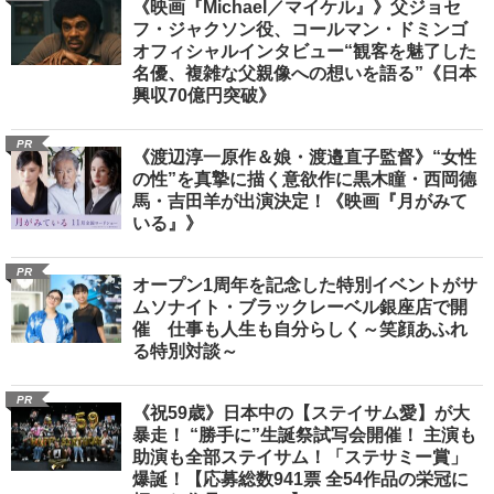
《映画『Michael／マイケル』》父ジョセ
フ・ジャクソン役、コールマン・ドミンゴ
オフィシャルインタビュー“観客を魅了した
名優、複雑な父親像への想いを語る”《日本
興収70億円突破》
PR
《渡辺淳一原作＆娘・渡邉直子監督》“女性
の性”を真摯に描く意欲作に黒木瞳・西岡德
馬・吉田羊が出演決定！《映画『月がみて
いる』》
PR
オープン1周年を記念した特別イベントがサ
ムソナイト・ブラックレーベル銀座店で開
催 仕事も人生も自分らしく～笑顔あふれ
る特別対談～
PR
《祝59歳》日本中の【ステイサム愛】が大
暴走！ “勝手に”生誕祭試写会開催！ 主演も
助演も全部ステイサム！「ステサミー賞」
爆誕！【応募総数941票 全54作品の栄冠に