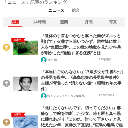
「ニュース」記事のランキング
ニュース
総合
最新
24時間
週間
月間
写真
「遺体の手首をつかむと腐った肉がズルッと
NEW
剥げて」火葬すら追いつかず、防空壕に数十
人を“集団土葬”…この世の地獄を見た少年兵
が明かした“過酷すぎる任務”とは
13時間前
永井 均
「本当にごめんなさい」17歳少女が生後5ヶ月
の長男を殺害…《高島忠夫の長男殺害事件》
夫婦が背負った“消えない傷”（昭和39年の事
件）
2026/03/09
鉄人ノンフィクション編集部
「死にたくないんです。切ってください」麻
酔なしで腕を切断した少女、瞼も唇も真っ黒
NEW
に腫れあがり「この仇、討って下さい」と息
絶えた少年…原爆投下直後に“広島の離島で起