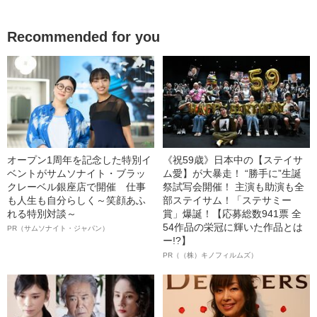
Recommended for you
オープン1周年を記念した特別イ
《祝59歳》日本中の【ステイサ
ベントがサムソナイト・ブラッ
ム愛】が大暴走！ “勝手に”生誕
クレーベル銀座店で開催 仕事
祭試写会開催！ 主演も助演も全
も人生も自分らしく～笑顔あふ
部ステイサム！「ステサミー
れる特別対談～
賞」爆誕！【応募総数941票 全
54作品の栄冠に輝いた作品とは
PR（サムソナイト・ジャパン）
ー!?】
PR（（株）キノフィルムズ）