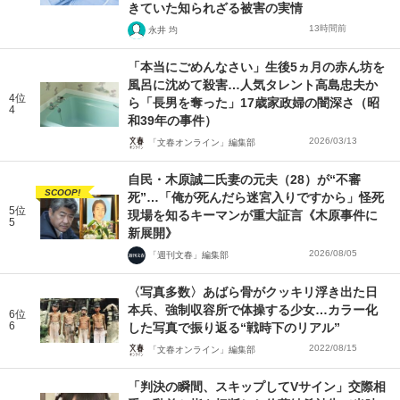
きていた知られざる被害の実情
13時間前
永井 均
「本当にごめんなさい」生後5ヵ月の赤ん坊を
風呂に沈めて殺害…人気タレント高島忠夫か
4位
ら「長男を奪った」17歳家政婦の闇深さ（昭
4
和39年の事件）
2026/03/13
「文春オンライン」編集部
自民・木原誠二氏妻の元夫（28）が“不審
SCOOP!
死”…「俺が死んだら迷宮入りですから」怪死
5位
現場を知るキーマンが重大証言《木原事件に
5
新展開》
2026/08/05
「週刊文春」編集部
〈写真多数〉あばら骨がクッキリ浮き出た日
本兵、強制収容所で体操する少女…カラー化
6位
6
した写真で振り返る“戦時下のリアル”
2022/08/15
「文春オンライン」編集部
「判決の瞬間、スキップしてVサイン」交際相