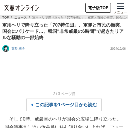
電子版TOP
メニュー
TOP
ニュース
軍用ヘリで降り立った「707特任団」、軍隊と市民の衝突、国会に
軍用ヘリで降り立った「707特任団」、軍隊と市民の衝突、
国会にバリケード…、韓国“非常戒厳の6時間”で起きたリア
ルな騒動の一部始終
菅野 朋子
2024/12/06
2
/3
ページ目
この記事を1ページ目から読む
そして0時、戒厳軍のヘリが国会の広場に降り立った。
国会議事堂に近い汝矣島に住む知り合いによれば「ごぉー