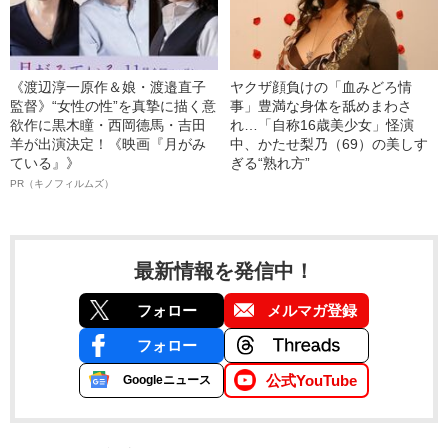
《渡辺淳一原作＆娘・渡邉直子
ヤクザ顔負けの「血みどろ情
監督》“女性の性”を真摯に描く意
事」豊満な身体を舐めまわさ
欲作に黒木瞳・西岡德馬・吉田
れ…「自称16歳美少女」怪演
羊が出演決定！《映画『月がみ
中、かたせ梨乃（69）の美しす
ている』》
ぎる“熟れ方”
PR（キノフィルムズ）
最新情報を発信中！
フォロー
メルマガ登録
フォロー
公式YouTube
Googleニュース