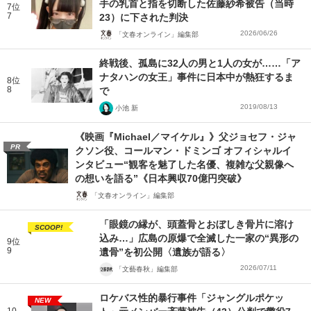
手の乳首と指を切断した佐藤紗希被告（当時
7位
7
23）に下された判決
2026/06/26
「文春オンライン」編集部
終戦後、孤島に32人の男と1人の女が……「ア
ナタハンの女王」事件に日本中が熱狂するま
8位
8
で
2019/08/13
小池 新
《映画『Michael／マイケル』》父ジョセフ・ジャ
PR
クソン役、コールマン・ドミンゴ オフィシャルイ
ンタビュー“観客を魅了した名優、複雑な父親像へ
の想いを語る”《日本興収70億円突破》
「文春オンライン」編集部
「眼鏡の縁が、頭蓋骨とおぼしき骨片に溶け
SCOOP!
込み…」広島の原爆で全滅した一家の“異形の
9位
9
遺骨”を初公開〈遺族が語る〉
2026/07/11
「文藝春秋」編集部
ロケバス性的暴行事件「ジャングルポケッ
NEW
10