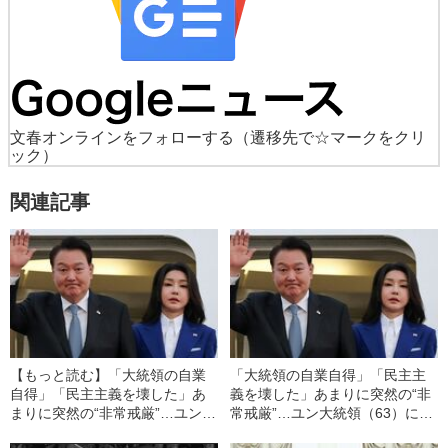
文春オンラインをフォローする
（遷移先で☆マークをクリ
ック）
関連記事
【もっと読む】「大統領の自業
「大統領の自業自得」「民主主
自得」「民主主義を壊した」あ
義を壊した」あまりに突然の“非
まりに突然の“非常戒厳”…ユン大
常戒厳”…ユン大統領（63）に対
統領（63）に対する韓国での“リ
する韓国での“リアルな反応”〈現