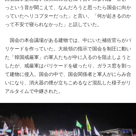
っという音が聞こえて、なんだろうと思ったら国会に向か
っていたヘリコプターだった」と言い、「何が起きるのか
って不安で寝られなかった」と話していた。
国会の本会議場がある建物では、中にいた補佐官らがバ
リケードを作っていた。大統領の指示で国会を制圧に動い
た「韓国戒厳軍」の軍人たちが中に入るのを阻止しようと
したが、戒厳軍はバリケードを破ったり、ガラス窓を割っ
て建物に侵入。国会の中で、国会関係者と軍人がにらみ合
いになり、消火器の煙が立ちこめるなど混乱した様子がリ
アルタイムで中継された。