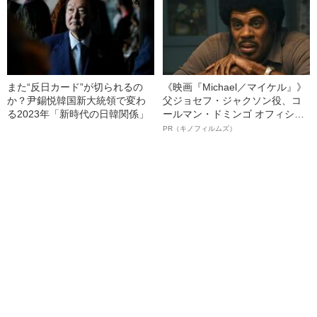
また“反日カード”が切られるの
《映画『Michael／マイケル』》
か？尹錫悦韓国新大統領で変わ
父ジョセフ・ジャクソン役、コ
る2023年「新時代の日韓関係」
ールマン・ドミンゴ オフィシャ
ルインタビュー“観客を魅了した
PR（キノフィルムズ）
名優、複雑な父親像への想いを
語る”《日本興収70億円突破》