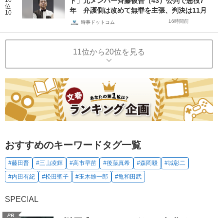
ト」元メンバー斉藤被告（43）公判で懲役7
位
年 弁護側は改めて無罪を主張、判決は11月
10
16時間前
時事ドットコム
11位から20位を見る
おすすめのキーワードタグ一覧
#藤田晋
#三山凌輝
#高市早苗
#後藤真希
#森岡毅
#城彰二
#内田有紀
#松田聖子
#玉木雄一郎
#亀和田武
SPECIAL
PR