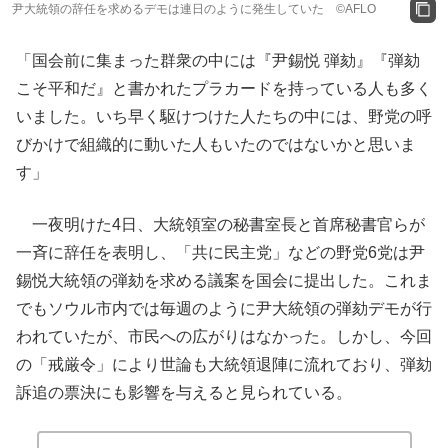
尹大統領の辞任を求めるデモは連日のように発生していた ©AFLO
「国会前に集まった群衆の中には『尹錫悦 弾劾』『弾劾
こそ平和だ』と書かれたプラカードを持っている人も多く
いました。いち早く駆けつけた人たちの中には、野党の呼
びかけで組織的に動いた人もいたのではないかと思いま
す」
一夜明けた4日、大統領室の秘書室長と首席秘書官らが
一斉に辞任を表明し、「共に民主党」などの野党6党は尹
錫悦大統領の弾劾を求める議案を国会に提出した。これま
でもソウル市内では毎週のように尹大統領の弾劾デモが行
われていたが、市民への広がりはなかった。しかし、今回
の「戒厳令」により世論も大統領退陣に流れており、弾劾
訴追の票決にも影響を与えると見られている。