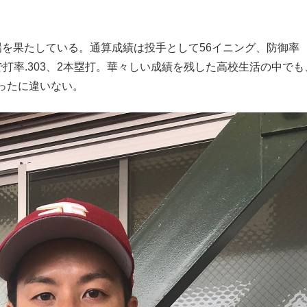
を果たしている。通算成績は投手として56イニング、防御率
合で打率.303、2本塁打。華々しい成績を残した高校生活の中でも
ったに違いない。