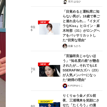
市川 はるひ
「目覚めると運転席に知
らない男が」18歳で車ご
と連れ去られ…『イタズ
NEW
ラなKiss』ヒロイン・麻
6位
6
木玲那（31）がロングヘ
アをバッサリカットし
た“切実な理由”
佐藤 ちひろ
「宮脇咲良じゃないほ
う」“知名度の差”が懸念
NEW
されたが…それでもLE
7位
SSERAFIMカズハ（23）
7
が人気メンバーになっ
た“納得の理由”
K-POPゆりこ
りくりゅう金メダル前
夜、三浦璃来を笑顔にさ
SCOOP!
せた「たくろう」の漫
8位