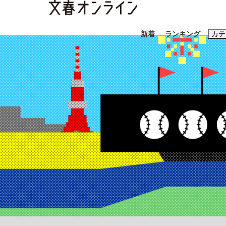
新着
ランキング
カテ
スクープ
ニュー
おすすめのキ
#藤田晋
#三
#玉木雄一郎
「善か悪かはどちらでもいい」リアル『九条の
終戦から81年