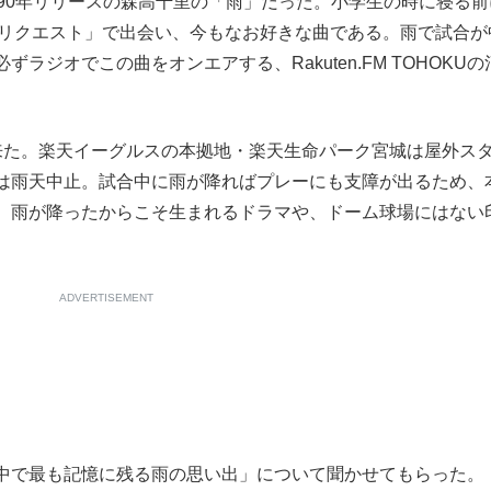
90年リリースの森高千里の「雨」だった。小学生の時に寝る前
ンリクエスト」で出会い、今もなお好きな曲である。雨で試合が
もっと見る
ジオでこの曲をオンエアする、Rakuten.FM TOHOKUの
が鹿児島で3月に死去し...
た。楽天イーグルスの本拠地・楽天生命パーク宮城は屋外ス
は雨天中止。試合中に雨が降ればプレーにも支障が出るため、
、雨が降ったからこそ生まれるドラマや、ドーム球場にはない
ADVERTISEMENT
照ノ富士に激怒され...
《BTS厳戒トーキョー滞
もっと見る
中で最も記憶に残る雨の思い出」について聞かせてもらった。