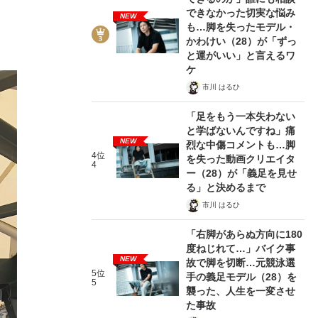
できなかった切実な悩み
NEW
も…脚を失ったモデル・
かわけい（28）が「ずっ
と運がいい」と言えるワ
ケ
市川 はるひ
「足をもう一本失わない
と学ばないんですね」痛
NEW
烈な中傷コメントも…脚
4位
を失った動画クリエイタ
4
ー（28）が「義足を見せ
る」と決めるまで
市川 はるひ
「右脚があらぬ方向に180
度ねじれて…」バイク事
NEW
故で脚を切断…元競泳選
5位
手の義足モデル（28）を
5
襲った、人生を一変させ
た事故