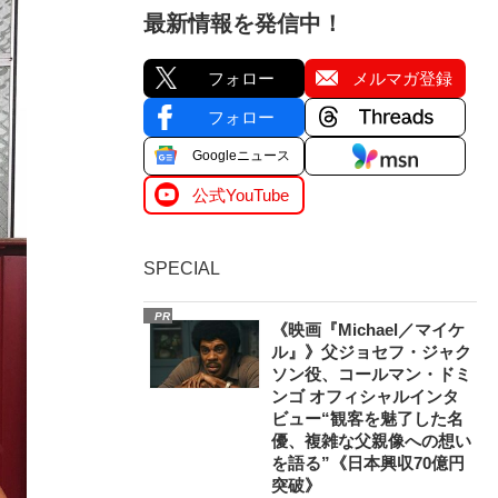
最新情報を発信中！
フォロー
メルマガ登録
フォロー
Googleニュース
公式YouTube
SPECIAL
PR
《映画『Michael／マイケ
ル』》父ジョセフ・ジャク
ソン役、コールマン・ドミ
ンゴ オフィシャルインタ
ビュー“観客を魅了した名
優、複雑な父親像への想い
を語る”《日本興収70億円
突破》