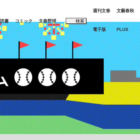
週刊文春
文藝春秋
読書
コミック
文春野球
検索
電子版
PLUS
インタビュー
読書
#松田聖子
多くてもいい」時価総額が一時トヨタ超え...
K-POPアイドルたち