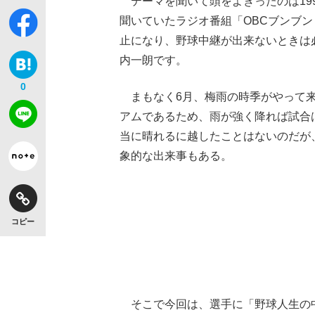
テーマを聞いて頭をよぎったのは19
聞いていたラジオ番組「OBCブンブ
止になり、野球中継が出来ないときは必ずラ
内一朗です。
0
【独自】昭和の大女優・小川真由美（享年86）
まもなく6月、梅雨の時季がやって来
アムであるため、雨が強く降れば試合
当に晴れるに越したことはないのだが
象的な出来事もある。
コピー
《VIVANT》頼れる相棒・ドラムが認めた“
そこで今回は、選手に「野球人生の