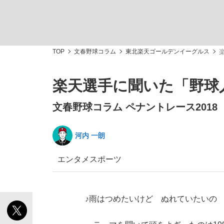
TOP
文春野球コラム
東北楽天ゴールデンイーグルス
楽天選手に聞いた「野球
私のあのとき、私のいま
文春野球コラム ペナントレース201
河内 一朗
エンタメ
スポーツ
♪雨はつめたいけど ぬれていたいの
キングの誕生を、目撃せよ。