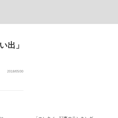
む将棋
い出」
2018/05/30