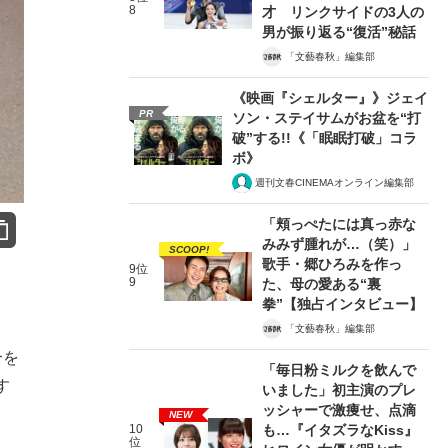
8
才 リンクサイドの3人の
男が振り返る“復活”秘話
「文藝春秋」編集部
《映画『シェルター』》ジェイ
PR
ソン・ステイサムがお盆を“打
破”する!!《「眠眠打破」コラ
ボ》
週刊文春CINEMAオンライン編集部
「頬っぺたには真っ赤な
みみず腫れが…（笑）」
SCOOP!
歌手・郷ひろみを作っ
9位
9
た、母の愛ある“裏
拳”【独占インタビュー】
「文藝春秋」編集部
合を
「毎日粉ミルクを飲んで
す
いました」初主演のプレ
ッシャーで激痩せ、点滴
NEW
10
も…『イタズラなKiss』
位