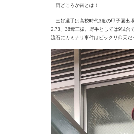
雨どころか雷とは！
三好選手は高校時代3度の甲子園出場
2.73、38奪三振。野手としては9試
流石にカミナリ事件はビックリ仰天だ