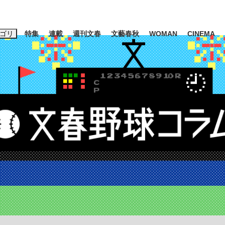
ゴリ
特集
連載
週刊文春
文藝春秋
WOMAN
CINEMA
キーワード入力
ス
エンタメ
ライフ
ビジネス
ーワードタグ一覧
山凌輝
#高市早苗
#後藤真希
#森岡毅
#城彰二
#内田有紀
#亀和田武
大罪』弁護士が明かすトク...
「キオクシアの投資の桁は一つ
日本生まれの