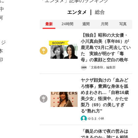
に
「エンタメ」記事のランキング
中
エンタメ
総合
河
最新
24時間
週間
月間
写真
【独自】昭和の大女優・
小川真由美（享年86）が
タジ
SCOOP!
鹿児島で3月に死去してい
本
た 実娘が明かす「毒
印
母」の素顔と空白の晩年
「文藝春秋」編集部
ヤクザ顔負けの「血みど
ろ情事」豊満な身体を舐
めまわされ…「自称16歳
美少女」怪演中、かたせ
梨乃（69）の美しすぎ
る“熟れ方”
在記》RM→渋谷で飲み会、JIN→伊豆の...
ゆるま 小林
「義足の体で夜の営みは
できるのか」誰にも相談