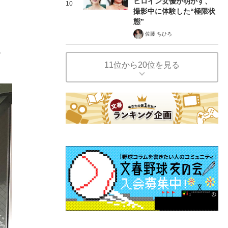
ヒロイン女優が明かす、
10
撮影中に体験した“極限状
態”
佐藤 ちひろ
、
11位から20位を見る