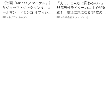
《映画『Michael／マイケル』》
「えっ、こんなに変わるの？」
父ジョセフ・ジャクソン役、コ
36歳男性ライターのニオイが激
ールマン・ドミンゴ オフィシャ
変！ 夏場に気になる“頭皮のニ
ルインタビュー“観客を魅了した
オイ”や“ベタつき”を解消す
PR（キノフィルムズ）
PR（株式会社スヴェンソン）
名優、複雑な父親像への想いを
る、“ウィッグのスペシャリス
語る”《日本興収70億円突破》
ト”が生み出した徹底ケアとは