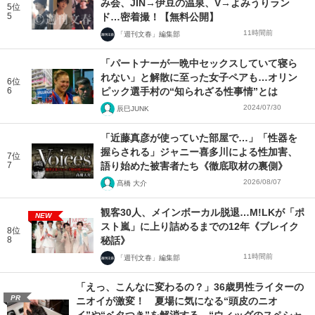
み会、JIN→伊豆の温泉、V→よみうりラン
5位
5
ド…密着撮！【無料公開】
11時間前
「週刊文春」編集部
「パートナーが一晩中セックスしていて寝ら
れない」と解散に至った女子ペアも…オリン
6位
6
ピック選手村の“知られざる性事情”とは
2024/07/30
辰巳JUNK
「近藤真彦が使っていた部屋で…」「性器を
握らされる」ジャニー喜多川による性加害、
7位
7
語り始めた被害者たち《徹底取材の裏側》
2026/08/07
髙橋 大介
観客30人、メインボーカル脱退…M!LKが「ポ
NEW
スト嵐」に上り詰めるまでの12年《ブレイク
8位
8
秘話》
11時間前
「週刊文春」編集部
「えっ、こんなに変わるの？」36歳男性ライターの
PR
ニオイが激変！ 夏場に気になる“頭皮のニオ