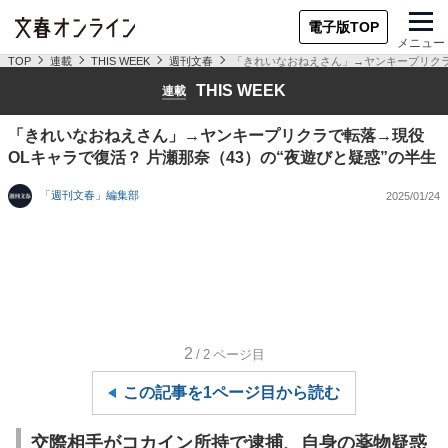
電子版TOP
メニュー
TOP
連載
THIS WEEK
週刊文春
「きれいなおねえさん」→ヤンキープリクラで
THIS WEEK
連載
「きれいなおねえさん」→ヤンキープリクラで転落→現役
OLキャラで復活？ 片瀬那奈（43）の“夜遊びと疑惑”の半生
「週刊文春」編集部
2025/01/24
2
/2
ページ目
この記事を1ページ目から読む
交際相手がコカイン所持で逮捕、自身の薬物疑惑