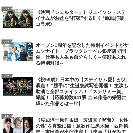
PR
《映画『シェルター』》ジェイソン・ステ
イサムがお盆を“打破”する!!《「眠眠打破」
コラボ》
PR
オープン1周年を記念した特別イベントがサ
ムソナイト・ブラックレーベル銀座店で開
催 仕事も人生も自分らしく～笑顔あふれ
る特別対談～
PR
《祝59歳》日本中の【ステイサム愛】が大
暴走！ “勝手に”生誕祭試写会開催！ 主演も
助演も全部ステイサム！「ステサミー賞」
爆誕！【応募総数941票 全54作品の栄冠に
輝いた作品とはー!?】
PR
《渡辺淳一原作＆娘・渡邉直子監督》“女性
の性”を真摯に描く意欲作に黒木瞳・西岡德
馬・吉田羊が出演決定！《映画『月がみて