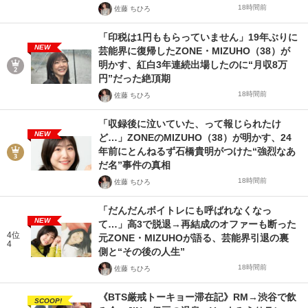
18時間前
佐藤 ちひろ
「印税は1円ももらっていません」19年ぶりに
NEW
芸能界に復帰したZONE・MIZUHO（38）が
明かす、紅白3年連続出場したのに“月収8万
円”だった絶頂期
18時間前
佐藤 ちひろ
「収録後に泣いていた、って報じられたけ
NEW
ど…」ZONEのMIZUHO（38）が明かす、24
年前にとんねるず石橋貴明がつけた“強烈なあ
だ名”事件の真相
18時間前
佐藤 ちひろ
「だんだんボイトレにも呼ばれなくなっ
NEW
て…」高3で脱退→再結成のオファーも断った
4位
元ZONE・MIZUHOが語る、芸能界引退の裏
4
側と“その後の人生”
18時間前
佐藤 ちひろ
《BTS厳戒トーキョー滞在記》RM→渋谷で飲
SCOOP!