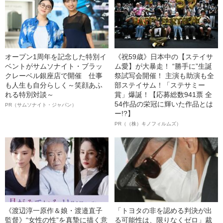
オープン1周年を記念した特別イ
《祝59歳》日本中の【ステイサ
ベントがサムソナイト・ブラッ
ム愛】が大暴走！ “勝手に”生誕
クレーベル銀座店で開催 仕事
祭試写会開催！ 主演も助演も全
も人生も自分らしく～笑顔あふ
部ステイサム！「ステサミー
れる特別対談～
賞」爆誕！【応募総数941票 全
54作品の栄冠に輝いた作品とは
PR（サムソナイト・ジャパン）
ー!?】
PR（（株）キノフィルムズ）
《渡辺淳一原作＆娘・渡邉直子
「トヨタの非を認める判決が出
監督》“女性の性”を真摯に描く意
る可能性は、限りなくゼロ」裁