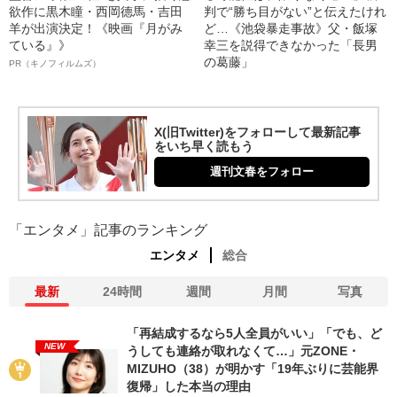
欲作に黒木瞳・西岡德馬・吉田
判で“勝ち目がない”と伝えたけれ
羊が出演決定！《映画『月がみ
ど…《池袋暴走事故》父・飯塚
ている』》
幸三を説得できなかった「長男
の葛藤」
PR（キノフィルムズ）
X(旧Twitter)をフォローして最新記事
をいち早く読もう
週刊文春をフォロー
「エンタメ」記事のランキング
エンタメ
総合
最新
24時間
週間
月間
写真
「再結成するなら5人全員がいい」「でも、ど
NEW
うしても連絡が取れなくて…」元ZONE・
MIZUHO（38）が明かす「19年ぶりに芸能界
復帰」した本当の理由