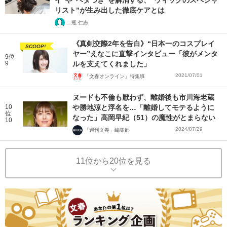
イ”や“ベタつき”を解消する、“ウィッグのスペシャ
リスト”が生み出した徹底ケアとは
二瓶 仁志
《真剣交際2年を告白》“日本一のコスプレイ
SCOOP!
ヤー”えなこに直撃インタビュー「彼がメンタ
9位
9
ルを支えてくれました」
2021/07/01
「文春オンライン」特集班
ヌードも不倫も厭わず、離婚後も市川海老蔵
10
や勝地涼と浮名を…「離婚してモテるように
位
なった」高岡早紀（51）の魔性がとまらない
10
2024/07/29
「週刊文春」編集部
11位から20位を見る