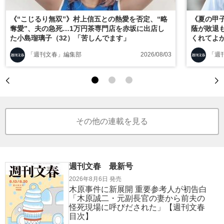
《“こじるり無双”》村上信五との熱愛を否定、“略
《夏の甲
奪愛”、夫の急死…1万円茶専門店を赤坂に出店し
蔭が敗退
た小島瑠璃子（32）「苦しんでます」
くれてよ
「週刊文春」編集部
2026/08/03
「週
その他の連載を見る
週刊文春 最新号
2026年8月6日 発売
木原事件に新展開 重要参考人が初告白
「木原誠二・元副長官の妻から前夫の
怪死現場に呼びだされた」【週刊文春
目次】