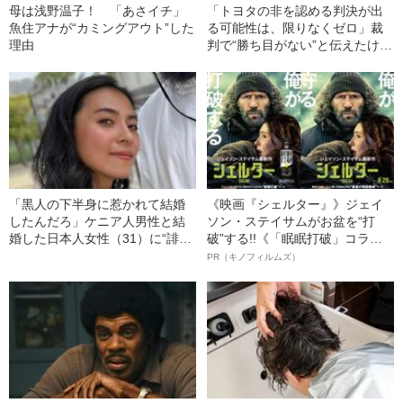
母は浅野温子！ 「あさイチ」
「トヨタの非を認める判決が出
魚住アナが“カミングアウト”した
る可能性は、限りなくゼロ」裁
理由
判で“勝ち目がない”と伝えたけれ
ど…《池袋暴走事故》父・飯塚
幸三を説得できなかった「長男
の葛藤」
「黒人の下半身に惹かれて結婚
《映画『シェルター』》ジェイ
したんだろ」ケニア人男性と結
ソン・ステイサムがお盆を“打
婚した日本人女性（31）に“誹謗
破”する!!《「眠眠打破」コラ
中傷”殺到…本人が語る、日本で
ボ》
PR（キノフィルムズ）
感じる“外国人差別”のリアル