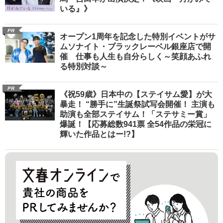
いる』》
PR
オープン1周年を記念した特別イベントがサ
ムソナイト・ブラックレーベル銀座店で開
催 仕事も人生も自分らしく～笑顔あふれ
る特別対談～
PR
《祝59歳》日本中の【ステイサム愛】が大
暴走！ “勝手に”生誕祭試写会開催！ 主演も
助演も全部ステイサム！「ステサミー賞」
爆誕！【応募総数941票 全54作品の栄冠に
輝いた作品とはー!?】