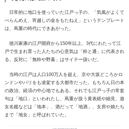
日常的に地口を使っていた江戸っ子の、「気風がよくて
べらんめえ、宵越しの金をもたねえ」というテンプレート
は、蔦重の時代にできあがった。
徳川家康の江戸開府から150年以上、3代にわたって江
戸で生まれ育った人たちの心意気は「粋と通」に代表され
る。反対に「無粋や野暮」はサイテー扱いだ。
当時の江戸は人口100万人を超え、京や大坂どころかロ
ンドンやパリをも凌駕する大都市だった。もちろん日の本
の政治、経済の中心地でもある。それでも江戸っ子の常套
句は「地口」といわれたし、蔦重が扱う黄表紙や細見、遊
女名鑑などは「地本」、酒だって「地酒」、女房や娘たち
まで「地女」と呼ばれていた。