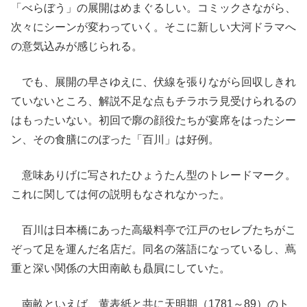
「べらぼう」の展開はめまぐるしい。コミックさながら、
次々にシーンが変わっていく。そこに新しい大河ドラマへ
の意気込みが感じられる。
でも、展開の早さゆえに、伏線を張りながら回収しきれ
ていないところ、解説不足な点もチラホラ見受けられるの
はもったいない。初回で廓の顔役たちが宴席をはったシー
ン、その食膳にのぼった「百川」は好例。
意味ありげに写されたひょうたん型のトレードマーク。
これに関しては何の説明もなされなかった。
百川は日本橋にあった高級料亭で江戸のセレブたちがこ
ぞって足を運んだ名店だ。同名の落語になっているし、蔦
重と深い関係の大田南畝も贔屓にしていた。
南畝といえば、黄表紙と共に天明期（1781～89）のト