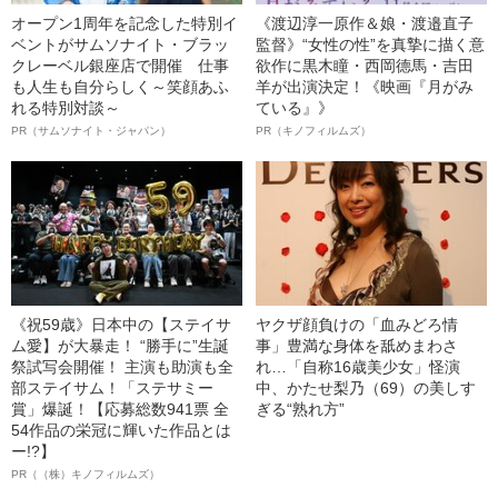
オープン1周年を記念した特別イ
《渡辺淳一原作＆娘・渡邉直子
ベントがサムソナイト・ブラッ
監督》“女性の性”を真摯に描く意
クレーベル銀座店で開催 仕事
欲作に黒木瞳・西岡德馬・吉田
も人生も自分らしく～笑顔あふ
羊が出演決定！《映画『月がみ
れる特別対談～
ている』》
PR（サムソナイト・ジャパン）
PR（キノフィルムズ）
《祝59歳》日本中の【ステイサ
ヤクザ顔負けの「血みどろ情
ム愛】が大暴走！ “勝手に”生誕
事」豊満な身体を舐めまわさ
祭試写会開催！ 主演も助演も全
れ…「自称16歳美少女」怪演
部ステイサム！「ステサミー
中、かたせ梨乃（69）の美しす
賞」爆誕！【応募総数941票 全
ぎる“熟れ方”
54作品の栄冠に輝いた作品とは
ー!?】
PR（（株）キノフィルムズ）