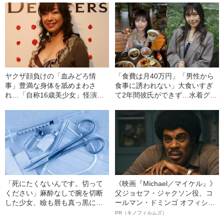
ヤクザ顔負けの「血みどろ情
「食費は月40万円」「男性から
事」豊満な身体を舐めまわさ
食事に誘われない」大食いすぎ
れ…「自称16歳美少女」怪演
て2年間彼氏ができず…水着グラ
中、かたせ梨乃（69）の美しす
ビアも話題の“可愛すぎる”大食い
ぎる“熟れ方”
女子（24）が語る、驚愕の食生
活
「死にたくないんです。切って
《映画『Michael／マイケル』》
ください」麻酔なしで腕を切断
父ジョセフ・ジャクソン役、コ
した少女、瞼も唇も真っ黒に腫
ールマン・ドミンゴ オフィシャ
れあがり「この仇、討って下さ
ルインタビュー“観客を魅了した
PR（キノフィルムズ）
い」と息絶えた少年…原爆投下
名優、複雑な父親像への想いを