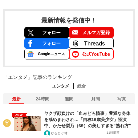
最新情報を発信中！
フォロー
メルマガ登録
フォロー
公式YouTube
Googleニュース
「エンタメ」記事のランキング
エンタメ
総合
最新
24時間
週間
月間
写真
ヤクザ顔負けの「血みどろ情事」豊満な身体
NEW
を舐めまわされ…「自称16歳美少女」怪演
中、かたせ梨乃（69）の美しすぎる“熟れ方”
11時間前
ゆるま 小林