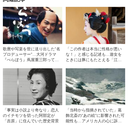
歌麿や写楽を世に送り出した“名
「この作者は本当に性格が悪い
プロデューサー”…大河ドラマ
な！」と感じる記述も…遊女を
『べらぼう』蔦屋重三郎ってど
ときには豚にもたとえる「江戸
んな男？
時代の遊女レビュー本」あまり
に“イジワルな中身”とは
「事実は小説より奇なり」恋人
「当時から指摘されていた」葛
のイチモツを切った阿部定が
飾北斎の“あの絵”に影響された可
「吉原」に住んでいた歴史背景
能性も…アメリカ人の心に訴え
た“冬の海辺”の絵