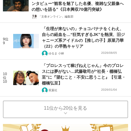
ンタビュー“観客を魅了した名優、複雑な父親像へ
の想いを語る”《日本興収70億円突破》
「文春オンライン」編集部
「生理が来ないの」チョコバナナをくわえ、
自らの経血を…“狂気すぎるJK”を熱演、旧ジ
9位
ャニーズ系アイドルの【推しの子】原菜乃華
9
（22）の早熟キャリア
2026/08/05
ゆるま 小林
「プロレスって稼げねえじゃん」今のプロレ
スには夢がない…武藤敬司が“社長・棚橋弘
10
至”に『望むこと・不安に思うこと』【引退・
位
10
棚橋弘至】
2026/01/04
双葉社
11位から20位を見る