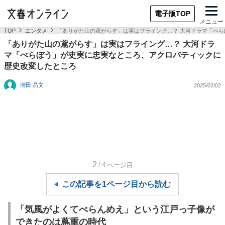
電子版TOP
メニュー
TOP
エンタメ
「ありがた山の鳶がらす」は実はフライング…？ 大河ドラマ「べ
「ありがた山の鳶がらす」は実はフライング…？ 大河ドラ
マ「べらぼう」が史実に忠実なところ、アクロバティックに
歴史改変したところ
増田 晶文
2025/02/02
2
/4
ページ目
この記事を1ページ目から読む
「気風がよくてべらんめえ」という江戸っ子像が
できたのは蔦重の時代