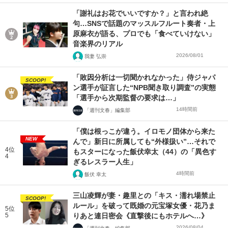
「謝礼はお花でいいですか？」と言われ絶
句…SNSで話題のマッスルフルート奏者・上
原麻衣が語る、プロでも「食べていけない」
音楽界のリアル
2026/08/01
我妻 弘崇
「敗因分析は一切聞かれなかった」侍ジャパ
SCOOP!
ン選手が証言した“NPB聞き取り調査”の実態
「選手から次期監督の要求は…」
14時間前
「週刊文春」編集部
「僕は根っこが違う。イロモノ団体から来た
NEW
んで」新日に所属しても“外様扱い”…それで
4位
もスターになった飯伏幸太（44）の「異色す
4
ぎるレスラー人生」
4時間前
飯伏 幸太
三山凌輝が妻・趣里との「キス・濡れ場禁止
SCOOP!
ルール」を破って既婚の元宝塚女優・花乃ま
5位
5
りあと連日密会《直撃後にもホテルへ…》
2026/08/04