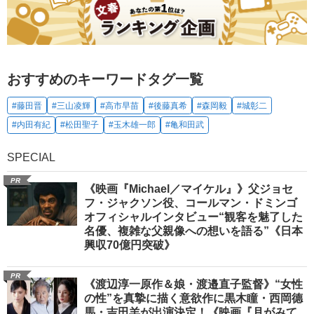
おすすめのキーワードタグ一覧
#藤田晋
#三山凌輝
#高市早苗
#後藤真希
#森岡毅
#城彰二
#内田有紀
#松田聖子
#玉木雄一郎
#亀和田武
SPECIAL
PR
《映画『Michael／マイケル』》父ジョセ
フ・ジャクソン役、コールマン・ドミンゴ
オフィシャルインタビュー“観客を魅了した
名優、複雑な父親像への想いを語る”《日本
興収70億円突破》
PR
《渡辺淳一原作＆娘・渡邉直子監督》“女性
の性”を真摯に描く意欲作に黒木瞳・西岡德
馬・吉田羊が出演決定！《映画『月がみて