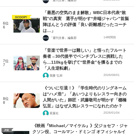
「週刊文春」編集部
「最悪の空気のまま解散」WBC日本代表“敗
SCOOP!
戦”の真実 選手が明かす“井端ジャパン”首脳
6位
陣ほんとうの評価「良い距離感だったコーチ
6
は…」
14時間前
「週刊文春」編集部
「音楽で世界一は難しい」と悟ったフルート
奏者→30代後半でベンチプレスに挑戦した
7位
ら…110kgを挙げて“世界金”を獲るまでの
7
「人生逆転劇」
2026/08/01
我妻 弘崇
《ついに引退！》「学生時代のリングネーム
は“ハメ浩”」「あいつよりもレスラー向きの
8位
人間がいた」師匠・武藤敬司が明かす「棚橋
8
弘至」はなぜ人気レスラーになれたのか？
2026/01/04
双葉社
《映画『Michael／マイケル』》父ジョセフ・ジャ
PR
クソン役、コールマン・ドミンゴ オフィシャルイ