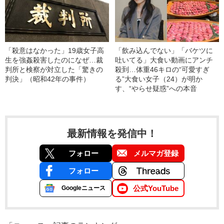
「殺意はなかった」19歳女子高
「飲み込んでない」「バケツに
生を強姦殺害したのになぜ…裁
吐いてる」大食い動画にアンチ
判所と検察が対立した「驚きの
殺到…体重46キロの“可愛すぎ
判決」（昭和42年の事件）
る”大食い女子（24）が明か
す、“やらせ疑惑”への本音
最新情報を発信中！
フォロー
メルマガ登録
フォロー
公式YouTube
Googleニュース