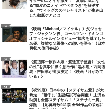
イターのニオイが激変！ 夏場に気にな
る“頭皮のニオイ”や“ベタつき”を解消す
る、“ウィッグのスペシャリスト”が生み出
した徹底ケアとは
PR
《映画『Michael／マイケル』》父ジョセ
フ・ジャクソン役、コールマン・ドミンゴ
オフィシャルインタビュー“観客を魅了した
名優、複雑な父親像への想いを語る”《日本
興収70億円突破》
PR
《渡辺淳一原作＆娘・渡邉直子監督》“女性
の性”を真摯に描く意欲作に黒木瞳・西岡德
馬・吉田羊が出演決定！《映画『月がみて
いる』》
PR
《祝59歳》日本中の【ステイサム愛】が大
暴走！ “勝手に”生誕祭試写会開催！ 主演も
助演も全部ステイサム！「ステサミー賞」
爆誕！【応募総数941票 全54作品の栄冠に