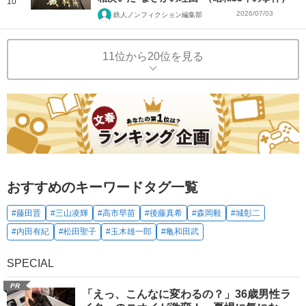
10
2026/07/03
鉄人ノンフィクション編集部
11位から20位を見る
おすすめのキーワードタグ一覧
#藤田晋
#三山凌輝
#高市早苗
#後藤真希
#森岡毅
#城彰二
#内田有紀
#松田聖子
#玉木雄一郎
#亀和田武
SPECIAL
PR
「えっ、こんなに変わるの？」36歳男性ラ