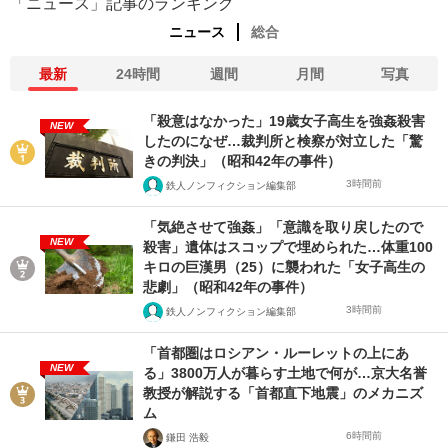
「ニュース」記事のランキング
ニュース
総合
最新
24時間
週間
月間
写真
「殺意はなかった」19歳女子高生を強姦殺害
NEW
したのになぜ…裁判所と検察が対立した「驚
きの判決」（昭和42年の事件）
3時間前
鉄人ノンフィクション編集部
「気絶させて強姦」「意識を取り戻したので
NEW
殺害」遺体はスコップで埋められた…体重100
キロの巨漢男（25）に襲われた「女子高生の
悲劇」（昭和42年の事件）
3時間前
鉄人ノンフィクション編集部
「首都圏はロシアン・ルーレットの上にあ
NEW
る」3800万人が暮らす土地で何が…京大名誉
教授が解説する「首都直下地震」のメカニズ
ム
6時間前
鎌田 浩毅