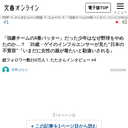
電子版TOP
メニュー
TOP
インタビュー／対談
ニュース
「強豪チームの4番バッター」だった少年は
#1
#2
「強豪チームの4番バッター」だった少年はなぜ野球をやめ
たのか…？ 35歳・ゲイのインフルエンサーが見た“日本の
不寛容”「いまだに女性の服が着たいと勘違いされる」
総フォロワー数210万人！ たたさんインタビュー #4
市岡 ひかり
2025/02/09
3
/4
ページ目
この記事を1ページ目から読む