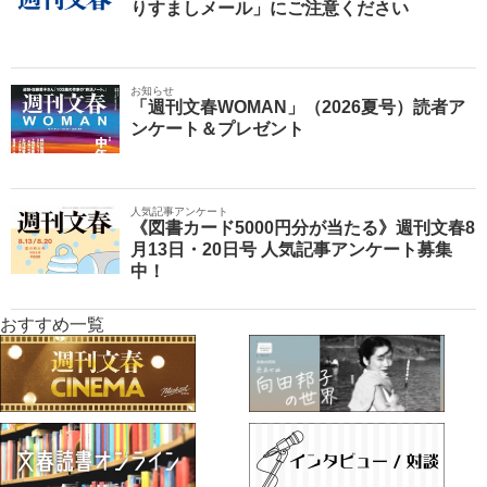
りすましメール」にご注意ください
お知らせ
「週刊文春WOMAN」（2026夏号）読者ア
ンケート＆プレゼント
人気記事アンケート
《図書カード5000円分が当たる》週刊文春8
月13日・20日号 人気記事アンケート募集
中！
おすすめ一覧