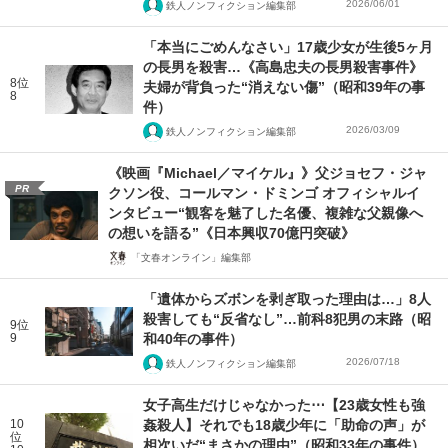
2026/06/01
鉄人ノンフィクション編集部
「本当にごめんなさい」17歳少女が生後5ヶ月
の長男を殺害…《高島忠夫の長男殺害事件》
8位
夫婦が背負った“消えない傷”（昭和39年の事
8
件）
2026/03/09
鉄人ノンフィクション編集部
《映画『Michael／マイケル』》父ジョセフ・ジャ
PR
クソン役、コールマン・ドミンゴ オフィシャルイ
ンタビュー“観客を魅了した名優、複雑な父親像へ
の想いを語る”《日本興収70億円突破》
「文春オンライン」編集部
「遺体からズボンを剥ぎ取った理由は…」8人
殺害しても“反省なし”…前科8犯男の末路（昭
9位
9
和40年の事件）
2026/07/18
鉄人ノンフィクション編集部
女子高生だけじゃなかった⋯【23歳女性も強
10
姦殺人】それでも18歳少年に「助命の声」が
位
相次いだ“まさかの理由”（昭和33年の事件）