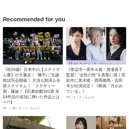
Recommended for you
《祝59歳》日本中の【ステイサ
《渡辺淳一原作＆娘・渡邉直子
ム愛】が大暴走！ “勝手に”生誕
監督》“女性の性”を真摯に描く意
祭試写会開催！ 主演も助演も全
欲作に黒木瞳・西岡德馬・吉田
部ステイサム！「ステサミー
羊が出演決定！《映画『月がみ
賞」爆誕！【応募総数941票 全
ている』》
54作品の栄冠に輝いた作品とは
PR（キノフィルムズ）
ー!?】
PR（（株）キノフィルムズ）