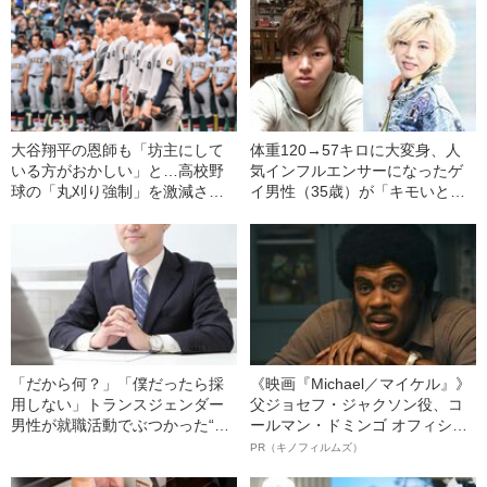
大谷翔平の恩師も「坊主にして
体重120→57キロに大変身、人
いる方がおかしい」と…高校野
気インフルエンサーになったゲ
球の「丸刈り強制」を激減させ
イ男性（35歳）が「キモいと言
た日本人の“人権意識”の変化
ってきたギャル」と仲直りでき
た理由「人生に意味のないこと
はない」
「だから何？」「僕だったら採
《映画『Michael／マイケル』》
用しない」トランスジェンダー
父ジョセフ・ジャクソン役、コ
男性が就職活動でぶつかった“世
ールマン・ドミンゴ オフィシャ
間の無理解”という壁
ルインタビュー“観客を魅了した
PR（キノフィルムズ）
名優、複雑な父親像への想いを