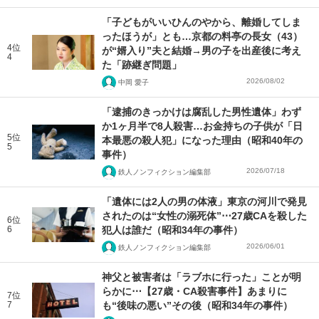
「子どもがいいひんのやから、離婚してしま
ったほうが」とも…京都の料亭の長女（43）
4位
が“婿入り”夫と結婚→男の子を出産後に考え
4
た「跡継ぎ問題」
2026/08/02
中岡 愛子
「逮捕のきっかけは腐乱した男性遺体」わず
か1ヶ月半で8人殺害…お金持ちの子供が「日
5位
本最悪の殺人犯」になった理由（昭和40年の
5
事件）
2026/07/18
鉄人ノンフィクション編集部
「遺体には2人の男の体液」東京の河川で発見
されたのは“女性の溺死体”⋯27歳CAを殺した
6位
6
犯人は誰だ（昭和34年の事件）
2026/06/01
鉄人ノンフィクション編集部
神父と被害者は「ラブホに行った」ことが明
らかに⋯【27歳・CA殺害事件】あまりに
7位
7
も“後味の悪い”その後（昭和34年の事件）