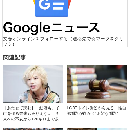
文春オンラインをフォローする
（遷移先で☆マークをクリ
ック）
関連記事
【あわせて読む】「結婚も、子
LGBTトイレ訴訟から見る、性自
供を作る未来もありえない」将
認問題が向かう“困難な問題”
来への不安から120キロまで激太
りしたことも…35歳の当事者が
語る“ゲイゆえの生きづらさ”