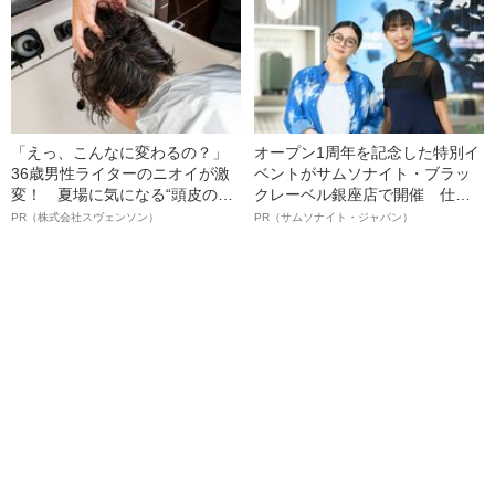
語る”《日本興収70億円突破》
「えっ、こんなに変わるの？」
オープン1周年を記念した特別イ
36歳男性ライターのニオイが激
ベントがサムソナイト・ブラッ
変！ 夏場に気になる“頭皮のニ
クレーベル銀座店で開催 仕事
オイ”や“ベタつき”を解消す
も人生も自分らしく～笑顔あふ
PR（株式会社スヴェンソン）
PR（サムソナイト・ジャパン）
る、“ウィッグのスペシャリス
れる特別対談～
ト”が生み出した徹底ケアとは