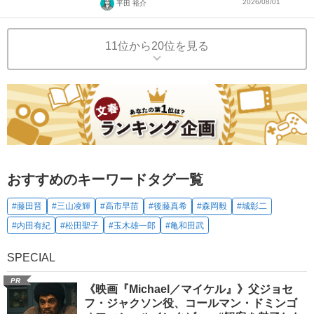
2026/08/01
平田 裕介
11位から20位を見る
おすすめのキーワードタグ一覧
#藤田晋
#三山凌輝
#高市早苗
#後藤真希
#森岡毅
#城彰二
#内田有紀
#松田聖子
#玉木雄一郎
#亀和田武
SPECIAL
PR
《映画『Michael／マイケル』》父ジョセ
フ・ジャクソン役、コールマン・ドミンゴ