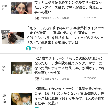
て」と…少年院を経てシングルマザーになっ
8位
た元レディース総長（36）が語る、育児と仕
8
事への思い
2026/08/08
「文春オンライン」編集部
「えっ、こんなに変わるの？」36歳男性ライターの
PR
ニオイが激変！ 夏場に気になる“頭皮のニオ
イ”や“ベタつき”を解消する、“ウィッグのスペシャ
リスト”が生み出した徹底ケアとは
二瓶 仁志
《14歳でタトゥー》「もしこの腕がきれいに
なったら…」少年院を経てシングルマザーに
9位
なった元レディース総長（36）が明かす、“若
9
気の至り”の代償
2026/08/08
「文春オンライン」編集部
《両腕にでかいタトゥー》「元暴走族だから
こそ、1ミリもズレたくない」富山伝説のレデ
10
ィース初代総長（36）が明かす、2人の子育て
位
10
と仕事への思い