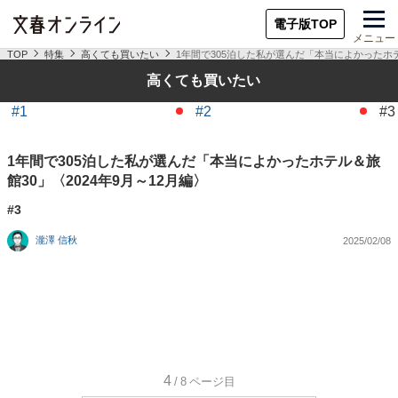
電子版TOP
メニュー
TOP
特集
高くても買いたい
1年間で305泊した私が選んだ「本当によかったホテル
高くても買いたい
#1
#2
#3
1年間で305泊した私が選んだ「本当によかったホテル＆旅
館30」〈2024年9月～12月編〉
#3
瀧澤 信秋
2025/02/08
4
/8
ページ目