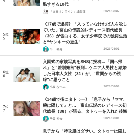
4
酷すぎる10代
2026/08/07
「文春オンライン」編集部
《17歳で逮捕》「入っていなければ人を殺し
ていた」富山の伝説的レディース初代総長
5位
（36）が告白する、女子少年院での独房生活
5
と“ヤンキーの更生”
2026/08/01
平田 裕介
入園式の家族写真をSNSに投稿→「国へ帰
れ」と“差別発言”殺到…ケニア人男性と結婚
6位
した日本人女性（31）が、“世間からの視
6
線”に思うこと
2026/08/08
小泉 なつみ
《14歳で指にタトゥー》「息子から『ママ、
腕は隠して』と…」富山伝説のレディース初
7位
7
代総長（36）が語る、タトゥーを入れた後悔
2026/08/01
平田 裕介
息子から「特攻服はダサい。タトゥーは隠し