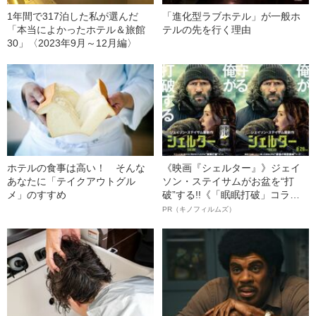
1年間で317泊した私が選んだ
「進化型ラブホテル」が一般ホ
「本当によかったホテル＆旅館
テルの先を行く理由
30」〈2023年9月～12月編〉
ホテルの食事は高い！ そんな
《映画『シェルター』》ジェイ
あなたに「テイクアウトグル
ソン・ステイサムがお盆を“打
メ」のすすめ
破”する!!《「眠眠打破」コラ
ボ》
PR（キノフィルムズ）