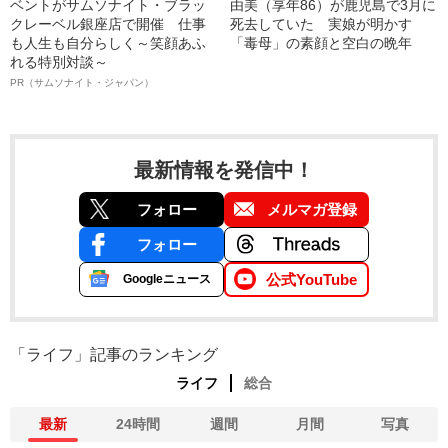
ベントがサムソナイト・ブラッ
由美（享年86）が鹿児島で3月に
クレーベル銀座店で開催 仕事
死去していた 実娘が明かす
も人生も自分らしく～笑顔あふ
「毒母」の素顔と空白の晩年
れる特別対談～
PR（サムソナイト・ジャパン）
最新情報を発信中！
フォロー
メルマガ登録
フォロー
公式YouTube
Googleニュース
「ライフ」記事のランキング
ライフ
総合
最新
24時間
週間
月間
写真