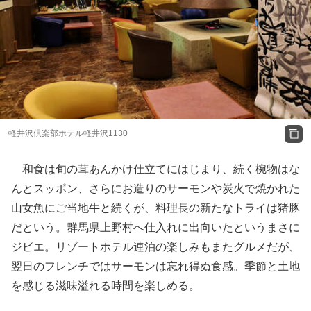
軽井沢倶楽部ホテル軽井沢1130
和食は旬の茸あんかけ仕立てにはじまり、続く椀物はな
んとスッポン、さらにお造りのサーモンや炭火で焼かれた
山女魚にご当地牛と続くが、料理長の新たなトライは猪豚
だという。群馬県上野村へ仕入れに出向いたというまさに
ジビエ。リゾートホテル連泊の楽しみもまたグルメだが、
翌日のフレンチではサーモンは忘れ得ぬ食感。季節と土地
を感じる滋味溢れる時間を楽しめる。