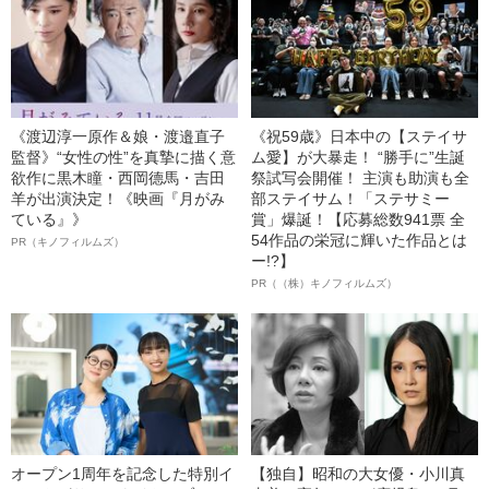
《渡辺淳一原作＆娘・渡邉直子
《祝59歳》日本中の【ステイサ
監督》“女性の性”を真摯に描く意
ム愛】が大暴走！ “勝手に”生誕
欲作に黒木瞳・西岡德馬・吉田
祭試写会開催！ 主演も助演も全
羊が出演決定！《映画『月がみ
部ステイサム！「ステサミー
ている』》
賞」爆誕！【応募総数941票 全
54作品の栄冠に輝いた作品とは
PR（キノフィルムズ）
ー!?】
PR（（株）キノフィルムズ）
オープン1周年を記念した特別イ
【独自】昭和の大女優・小川真