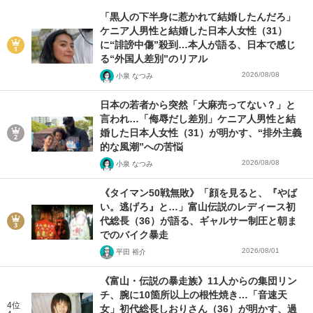
「黒人の下半身に惹かれて結婚したんだろ」
ケニア人男性と結婚した日本人女性（31）
に“誹謗中傷”殺到…本人が語る、日本で感じ
る“外国人差別”のリアル
2026/08/08
小泉 なつみ
日本の若者から突然「大麻売ってない？」と
言われ…「侮辱だし差別」ケニア人男性と結
婚した日本人女性（31）が明かす、“排外主義
的な風潮”への苦悩
2026/08/08
小泉 なつみ
《タイマン50戦無敗》「顔を見ると、『やば
い。逃げろ』と…」富山伝説のレディース初
代総長（36）が語る、ギャルサー制圧と朝ま
でのバイク暴走
2026/08/01
平田 裕介
《富山・伝説の暴走族》11人からの集団リン
チ、腕に10箇所以上の根性焼き…「音速天
4位
女」初代総長しおりさん（36）が明かす、過