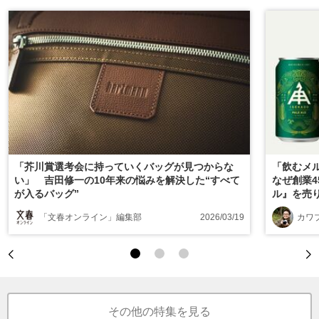
「芥川賞選考会に持っていくバッグが見つからな
「飲むメ
い」 吉田修一の10年来の悩みを解決した“すべて
なぜ創業4
が入るバッグ”
ル』を売
「文春オンライン」編集部
2026/03/19
カワ
その他の特集を見る