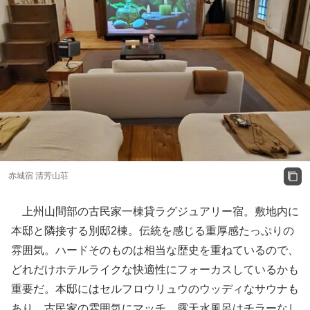
赤城宿 清芳山荘
上州山間部の古民家一棟貸ラグジュアリー宿。敷地内に
本邸と隣接する別邸2棟。伝統を感じる重厚感たっぷりの
雰囲気。ハードそのものは相当な歴史を重ねているので、
どれだけホテルライクな快適性にフォーカスしているかも
重要だ。本邸にはセルフロウリュウのウッディなサウナも
あり、古民家の雰囲気にマッチ。露天水風呂はチラーなし