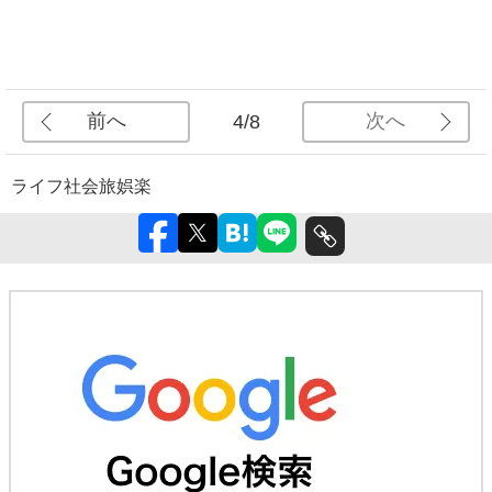
前へ
次へ
4/8
ライフ
社会
旅
娯楽