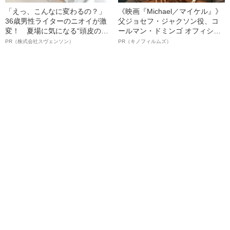
「えっ、こんなに変わるの？」
《映画『Michael／マイケル』》
36歳男性ライターのニオイが激
父ジョセフ・ジャクソン役、コ
変！ 夏場に気になる“頭皮のニ
ールマン・ドミンゴ オフィシャ
オイ”や“ベタつき”を解消す
ルインタビュー“観客を魅了した
PR（株式会社スヴェンソン）
PR（キノフィルムズ）
る、“ウィッグのスペシャリス
名優、複雑な父親像への想いを
ト”が生み出した徹底ケアとは
語る”《日本興収70億円突破》