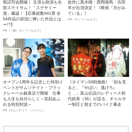
祭試写会開催！ 主演も助演も全
欲作に黒木瞳・西岡德馬・吉田
部ステイサム！「ステサミー
羊が出演決定！《映画『月がみ
賞」爆誕！【応募総数941票 全
ている』》
54作品の栄冠に輝いた作品とは
PR（キノフィルムズ）
ー!?】
PR（（株）キノフィルムズ）
オープン1周年を記念した特別イ
《タイマン50戦無敗》「顔を見
ベントがサムソナイト・ブラッ
ると、『やばい。逃げろ』
クレーベル銀座店で開催 仕事
と…」富山伝説のレディース初
も人生も自分らしく～笑顔あふ
代総長（36）が語る、ギャルサ
れる特別対談～
ー制圧と朝までのバイク暴走
PR（サムソナイト・ジャパン）