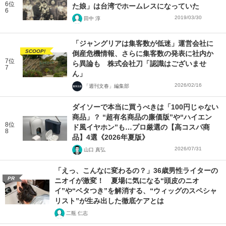
6位
た娘」は台湾でホームレスになっていた
6
2019/03/30
田中 淳
「ジャングリアは集客数が低迷」運営会社に
SCOOP!
倒産危機情報、さらに集客数の発表に社内か
7位
ら異論も 株式会社刀「認識はございませ
7
ん」
2026/02/16
「週刊文春」編集部
ダイソーで本当に買うべきは「100円じゃない
商品」？ “超有名商品の廉価版”や“ハイエン
8位
ド風イヤホン”も…プロ厳選の【高コスパ商
8
品】4選《2026年夏版》
2026/07/31
山口 真弘
「えっ、こんなに変わるの？」36歳男性ライターの
PR
ニオイが激変！ 夏場に気になる“頭皮のニオ
イ”や“ベタつき”を解消する、“ウィッグのスペシャ
リスト”が生み出した徹底ケアとは
二瓶 仁志