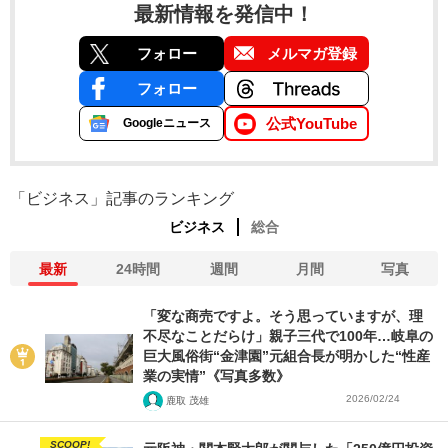
最新情報を発信中！
フォロー
メルマガ登録
フォロー
公式YouTube
Googleニュース
「ビジネス」記事のランキング
ビジネス
総合
最新
24時間
週間
月間
写真
「変な商売ですよ。そう思っていますが、理
不尽なことだらけ」親子三代で100年…岐阜の
巨大風俗街“金津園”元組合長が明かした“性産
業の実情”《写真多数》
2026/02/24
鹿取 茂雄
SCOOP!