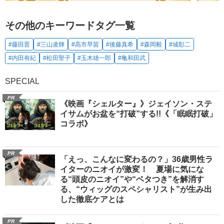
その他のキーワードタグ一覧
#藤田晋
#三山凌輝
#高市早苗
#後藤真希
#森岡毅
#城彰二
#内田有紀
#松田聖子
#玉木雄一郎
#亀和田武
SPECIAL
PR
《映画『シェルター』》ジェイソン・ステ
イサムがお盆を“打破”する!!《「眠眠打破」
コラボ》
PR
「えっ、こんなに変わるの？」36歳男性ラ
イターのニオイが激変！ 夏場に気にな
る“頭皮のニオイ”や“ベタつき”を解消す
る、“ウィッグのスペシャリスト”が生み出
した徹底ケアとは
PR