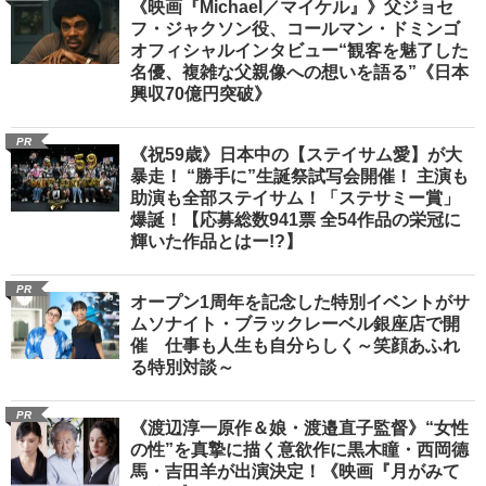
《映画『Michael／マイケル』》父ジョセ
フ・ジャクソン役、コールマン・ドミンゴ
オフィシャルインタビュー“観客を魅了した
名優、複雑な父親像への想いを語る”《日本
興収70億円突破》
PR
《祝59歳》日本中の【ステイサム愛】が大
暴走！ “勝手に”生誕祭試写会開催！ 主演も
助演も全部ステイサム！「ステサミー賞」
爆誕！【応募総数941票 全54作品の栄冠に
輝いた作品とはー!?】
PR
オープン1周年を記念した特別イベントがサ
ムソナイト・ブラックレーベル銀座店で開
催 仕事も人生も自分らしく～笑顔あふれ
る特別対談～
PR
《渡辺淳一原作＆娘・渡邉直子監督》“女性
の性”を真摯に描く意欲作に黒木瞳・西岡德
馬・吉田羊が出演決定！《映画『月がみて