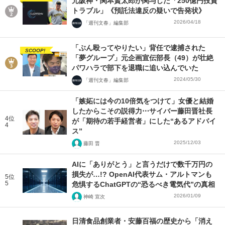
元阪神・関本賢太郎が関与した「250億円投資
トラブル」《預託法違反の疑いで告発状》
2026/04/18
「週刊文春」編集部
「ぶん殴ってやりたい」背任で逮捕された
SCOOP!
「夢グループ」元企画宣伝部長（49）が壮絶
パワハラで部下を退職に追い込んでいた
2024/05/30
「週刊文春」編集部
「嫉妬には今の10倍気をつけて」女優と結婚
したからこその説得力⋯サイバー藤田晋社長
4位
が「期待の若手経営者」にした“あるアドバイ
4
ス”
2025/12/03
藤田 晋
AIに「ありがとう」と言うだけで数千万円の
損失が…!? OpenAI代表サム・アルトマンも
5位
5
危惧するChatGPTの“恐るべき電気代”の真相
2026/01/09
神崎 宣次
日清食品創業者・安藤百福の歴史から「消え