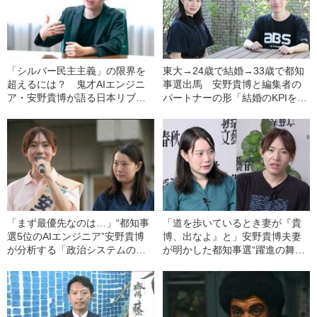
「シルバー民主主義」の限界を
東大→24歳で結婚→33歳で都知
超えるには？ 鬼才AIエンジニ
事選出馬 安野貴博と編集者の
ア・安野貴博が語る日本リブー
パートナーの形「結婚のKPIを設
ト戦略
定し毎週シグナルを測ってい
た」
「まず最優先なのは…」“都知事
「道を歩いているとき妻が『貴
選5位のAIエンジニア”安野貴博
博、出なよ』と」安野貴博夫妻
が分析する「政治システムの欠
が明かした都知事選“躍進の舞台
陥」「ソフトウェアで補えるポ
裏”
イント」