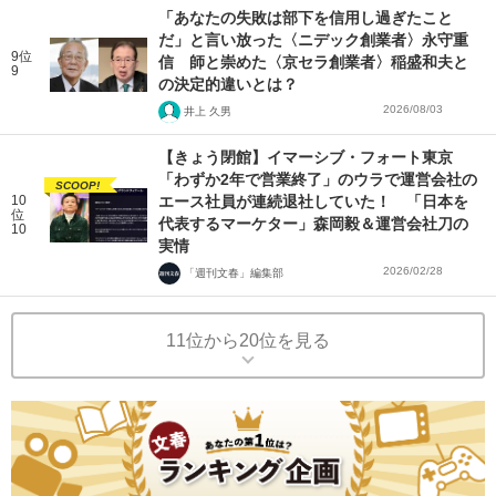
「あなたの失敗は部下を信用し過ぎたこと
だ」と言い放った〈ニデック創業者〉永守重
9位
信 師と崇めた〈京セラ創業者〉稲盛和夫と
9
の決定的違いとは？
2026/08/03
井上 久男
【きょう閉館】イマーシブ・フォート東京
「わずか2年で営業終了」のウラで運営会社の
SCOOP!
10
エース社員が連続退社していた！ 「日本を
位
代表するマーケター」森岡毅＆運営会社刀の
10
実情
2026/02/28
「週刊文春」編集部
11位から20位を見る