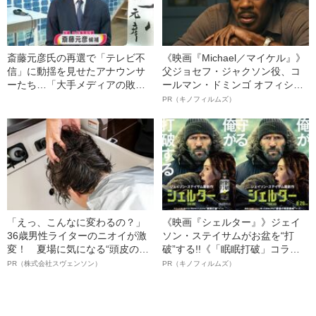
斎藤元彦氏の再選で「テレビ不
《映画『Michael／マイケル』》
信」に動揺を見せたアナウンサ
父ジョセフ・ジャクソン役、コ
ーたち…「大手メディアの敗
ールマン・ドミンゴ オフィシャ
北」宣言が意味するもの
ルインタビュー“観客を魅了した
PR（キノフィルムズ）
名優、複雑な父親像への想いを
語る”《日本興収70億円突破》
「えっ、こんなに変わるの？」
《映画『シェルター』》ジェイ
36歳男性ライターのニオイが激
ソン・ステイサムがお盆を“打
変！ 夏場に気になる“頭皮のニ
破”する!!《「眠眠打破」コラ
オイ”や“ベタつき”を解消す
ボ》
PR（株式会社スヴェンソン）
PR（キノフィルムズ）
る、“ウィッグのスペシャリス
ト”が生み出した徹底ケアとは