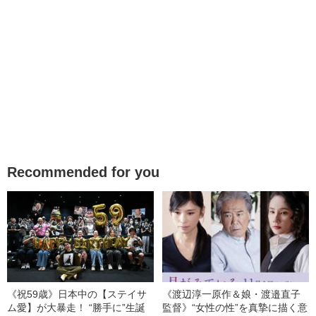
Recommended for you
《祝59歳》日本中の【ステイサ
《渡辺淳一原作＆娘・渡邉直子
ム愛】が大暴走！ “勝手に”生誕
監督》“女性の性”を真摯に描く意