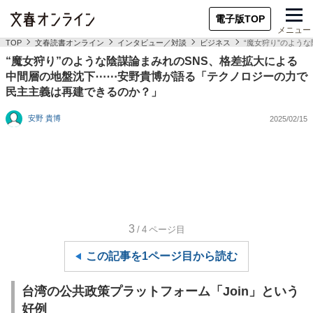
電子版TOP
メニュー
TOP
文春読書オンライン
インタビュー／対談
ビジネス
“魔女狩り”のよう
“魔女狩り”のような陰謀論まみれのSNS、格差拡大による
中間層の地盤沈下⋯⋯安野貴博が語る「テクノロジーの力で
民主主義は再建できるのか？」
安野 貴博
2025/02/15
3
/4
ページ目
この記事を1ページ目から読む
台湾の公共政策プラットフォーム「Join」という
好例