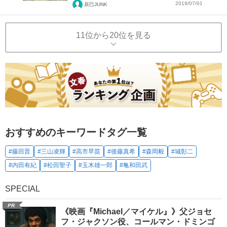
2019/07/01
辰巳JUNK
11位から20位を見る
おすすめのキーワードタグ一覧
#藤田晋
#三山凌輝
#高市早苗
#後藤真希
#森岡毅
#城彰二
#内田有紀
#松田聖子
#玉木雄一郎
#亀和田武
SPECIAL
PR
《映画『Michael／マイケル』》父ジョセ
フ・ジャクソン役、コールマン・ドミンゴ