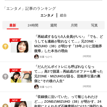
「エンタメ」記事のランキング
エンタメ
総合
最新
24時間
週間
月間
写真
「再結成するなら5人全員がいい」「でも、ど
NEW
うしても連絡が取れなくて…」元ZONE・
MIZUHO（38）が明かす「19年ぶりに芸能界
復帰」した本当の理由
2時間前
佐藤 ちひろ
「だんだんボイトレにも呼ばれなくなっ
NEW
て…」高3で脱退→再結成のオファーも断った
元ZONE・MIZUHOが語る、芸能界引退の裏
側と“その後の人生”
2時間前
佐藤 ちひろ
「収録後に泣いていた、って報じられたけ
NEW
ど…」ZONEのMIZUHO（38）が明かす、24
年前にとんねるず石橋貴明がつけた“強烈なあ