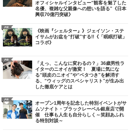
オフィシャルインタビュー“観客を魅了した
名優、複雑な父親像への想いを語る”《日本
興収70億円突破》
PR
《映画『シェルター』》ジェイソン・ステ
イサムがお盆を“打破”する!!《「眠眠打破」
コラボ》
PR
「えっ、こんなに変わるの？」36歳男性ラ
イターのニオイが激変！ 夏場に気にな
る“頭皮のニオイ”や“ベタつき”を解消す
る、“ウィッグのスペシャリスト”が生み出
した徹底ケアとは
PR
オープン1周年を記念した特別イベントがサ
ムソナイト・ブラックレーベル銀座店で開
催 仕事も人生も自分らしく～笑顔あふれ
る特別対談～