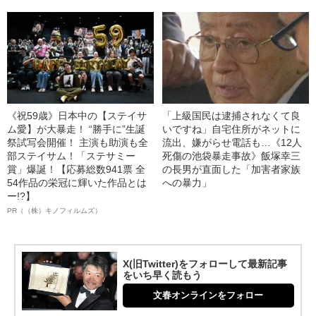
《祝59歳》日本中の【ステイサ
「上級国民は逮捕されなくて良
ム愛】が大暴走！ “勝手に”生誕
いですね」自宅住所がネットに
祭試写会開催！ 主演も助演も全
流出、嫌がらせ電話も…《12人
部ステイサム！「ステサミー
死傷の池袋暴走事故》飯塚幸三
賞」爆誕！【応募総数941票 全
の長男が直面した「加害者家族
54作品の栄冠に輝いた作品とは
への暴力」
ー!?】
PR（（株）キノフィルムズ）
X(旧Twitter)をフォローして最新記事
をいち早く読もう
文春オンラインをフォロー