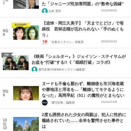
7
た「ジャニーズ性加害問題」の“数奇な因縁”
2023/08/04
山本 雲丹
【追悼・岡江久美子】「天までとどけ」で母
SCOOP!
娘役 若林志穂が忘れられない「手のぬくも
8位
8
り」
2020/04/24
「文春オンライン」特集班
PR
《映画『シェルター』》ジェイソン・ステイサムが
お盆を“打破”する!!《「眠眠打破」コラボ》
週刊文春CINEMAオンライン編集部
ヌードも不倫も厭わず、離婚後も市川海老蔵
や勝地涼と浮名を…「離婚してモテるように
9位
9
なった」高岡早紀（51）の魔性がとまらない
2024/07/29
「週刊文春」編集部
2度も誘拐された少女の両親は、犯人に性的に
10
籠絡されていた……全米を驚愕させた事件と
位
は
10