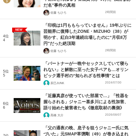
だ名”事件の真相
2時間前
佐藤 ちひろ
「印税は1円ももらっていません」19年ぶりに
NEW
芸能界に復帰したZONE・MIZUHO（38）が
4位
明かす、紅白3年連続出場したのに“月収8万
4
円”だった絶頂期
2時間前
佐藤 ちひろ
「パートナーが一晩中セックスしていて寝ら
れない」と解散に至った女子ペアも…オリン
5位
5
ピック選手村の“知られざる性事情”とは
2024/07/30
辰巳JUNK
「近藤真彦が使っていた部屋で…」「性器を
握らされる」ジャニー喜多川による性加害、
6位
6
語り始めた被害者たち《徹底取材の裏側》
2026/08/07
髙橋 大介
「父の通夜の晩、息子を狙うジャニー氏に気
づいた」元SMAP草彅剛（49）が巻き込まれ
7位