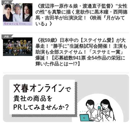
PR
《渡辺淳一原作＆娘・渡邉直子監督》“女性
の性”を真摯に描く意欲作に黒木瞳・西岡德
馬・吉田羊が出演決定！《映画『月がみて
いる』》
PR
《祝59歳》日本中の【ステイサム愛】が大
暴走！ “勝手に”生誕祭試写会開催！ 主演も
助演も全部ステイサム！「ステサミー賞」
爆誕！【応募総数941票 全54作品の栄冠に
輝いた作品とはー!?】