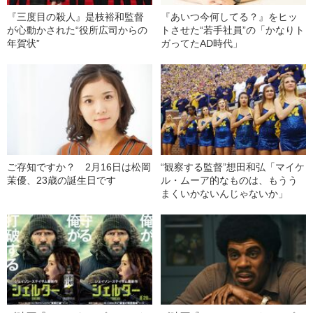
『三度目の殺人』是枝裕和監督
『あいつ今何してる？』をヒッ
が心動かされた“役所広司からの
トさせた“若手社員”の「かなりト
年賀状”
ガってたAD時代」
ご存知ですか？ 2月16日は松岡
“観察する監督”想田和弘「マイケ
茉優、23歳の誕生日です
ル・ムーア的なものは、もうう
まくいかないんじゃないか」