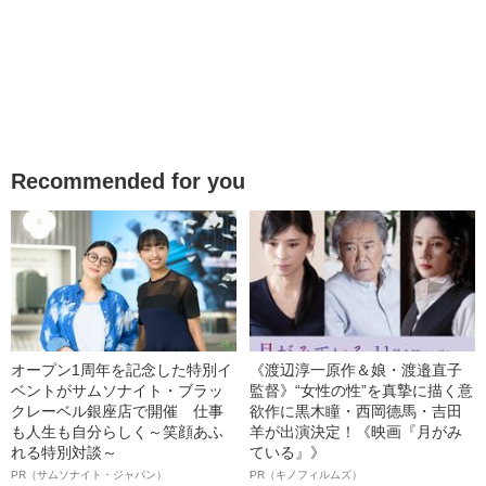
Recommended for you
オープン1周年を記念した特別イ
《渡辺淳一原作＆娘・渡邉直子
ベントがサムソナイト・ブラッ
監督》“女性の性”を真摯に描く意
クレーベル銀座店で開催 仕事
欲作に黒木瞳・西岡德馬・吉田
も人生も自分らしく～笑顔あふ
羊が出演決定！《映画『月がみ
れる特別対談～
ている』》
PR（サムソナイト・ジャパン）
PR（キノフィルムズ）