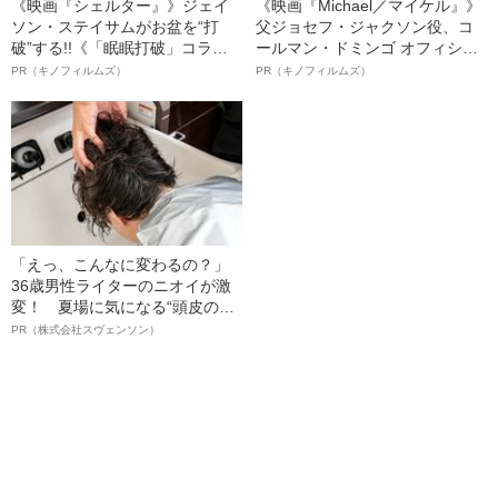
《映画『シェルター』》ジェイ
《映画『Michael／マイケル』》
ソン・ステイサムがお盆を“打
父ジョセフ・ジャクソン役、コ
破”する!!《「眠眠打破」コラ
ールマン・ドミンゴ オフィシャ
ボ》
ルインタビュー“観客を魅了した
PR（キノフィルムズ）
PR（キノフィルムズ）
名優、複雑な父親像への想いを
語る”《日本興収70億円突破》
「えっ、こんなに変わるの？」
36歳男性ライターのニオイが激
変！ 夏場に気になる“頭皮のニ
オイ”や“ベタつき”を解消す
PR（株式会社スヴェンソン）
る、“ウィッグのスペシャリス
ト”が生み出した徹底ケアとは