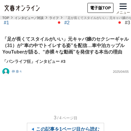
電子版TOP
メニュー
TOP
インタビュー／対談
ライフ
「足が長くてスタイルがいい」元キャバ嬢のセク
#1
#2
#3
「足が長くてスタイルがいい」元キャバ嬢のセクシーギャル
（31）が“車の中でトイレする姿”を配信…車中泊カップル
YouTuberが語る、“赤裸々な動画”を発信する本当の理由
「バンライフ狂」インタビュー #3
仲 奈々
2025/04/05
3
/4
ページ目
この記事を1ページ目から読む