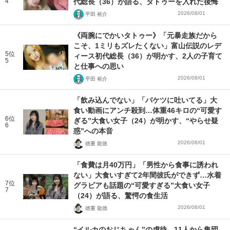
4
代総長（36）が語る、タトゥーを入れた後悔
2026/08/01
平田 裕介
《両腕にでかいタトゥー》「元暴走族だから
こそ、1ミリもズレたくない」富山伝説のレデ
5位
ィース初代総長（36）が明かす、2人の子育て
5
と仕事への思い
2026/08/01
平田 裕介
「飲み込んでない」「バケツに吐いてる」大
食い動画にアンチ殺到…体重46キロの“可愛す
6位
ぎる”大食い女子（24）が明かす、“やらせ疑
6
惑”への本音
2026/08/01
徳重 龍徳
「食費は月40万円」「男性から食事に誘われ
ない」大食いすぎて2年間彼氏ができず…水着
7位
グラビアも話題の“可愛すぎる”大食い女子
7
（24）が語る、驚愕の食生活
2026/08/01
徳重 龍徳
“イルカのおじちゃん”の虐待、11人から集団