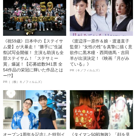
《祝59歳》日本中の【ステイサ
《渡辺淳一原作＆娘・渡邉直子
ム愛】が大暴走！ “勝手に”生誕
監督》“女性の性”を真摯に描く意
祭試写会開催！ 主演も助演も全
欲作に黒木瞳・西岡德馬・吉田
部ステイサム！「ステサミー
羊が出演決定！《映画『月がみ
賞」爆誕！【応募総数941票 全
ている』》
54作品の栄冠に輝いた作品とは
PR（キノフィルムズ）
ー!?】
PR（（株）キノフィルムズ）
オープン1周年を記念した特別イ
《タイマン50戦無敗》「顔を見