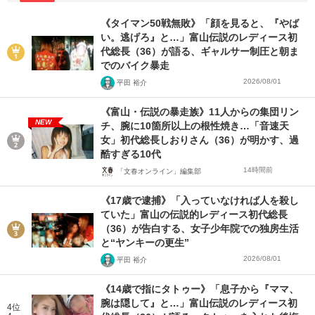
《タイマン50戦無敗》「顔を見ると、『やば
い。逃げろ』と…」富山伝説のレディース初
代総長（36）が語る、ギャルサー制圧と朝ま
でのバイク暴走
2026/08/01
平田 裕介
《富山・伝説の暴走族》11人からの集団リン
NEW
チ、腕に10箇所以上の根性焼き…「音速天
女」初代総長しおりさん（36）が明かす、過
酷すぎる10代
14時間前
「文春オンライン」編集部
《17歳で逮捕》「入っていなければ人を殺し
ていた」富山の伝説的レディース初代総長
（36）が告白する、女子少年院での独房生活
と“ヤンキーの更生”
2026/08/01
平田 裕介
《14歳で指にタトゥー》「息子から『ママ、
腕は隠して』と…」富山伝説のレディース初
4位