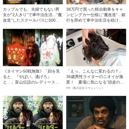
カップルでも、夫婦でもない男
38万円で買った軽自動車をキャ
女が“2人きり”で車中泊生活…“魔
ンピングカー仕様に“魔改造”…銀
改造”したスクールバスに500日
行を辞めて車中泊生活を続ける
も住んだオシャレ男女が語る、
29歳女性が語った“周囲からの反
車中泊のリアル
応”
《タイマン50戦無敗》「顔を見
「えっ、こんなに変わるの？」
ると、『やばい。逃げろ』
36歳男性ライターのニオイが激
と…」富山伝説のレディース初
変！ 夏場に気になる“頭皮のニ
代総長（36）が語る、ギャルサ
オイ”や“ベタつき”を解消す
PR（株式会社スヴェンソン）
ー制圧と朝までのバイク暴走
る、“ウィッグのスペシャリス
ト”が生み出した徹底ケアとは