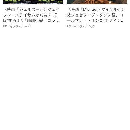
《映画『シェルター』》ジェイ
《映画『Michael／マイケル』》
ソン・ステイサムがお盆を“打
父ジョセフ・ジャクソン役、コ
破”する!!《「眠眠打破」コラ
ールマン・ドミンゴ オフィシャ
ボ》
ルインタビュー“観客を魅了した
PR（キノフィルムズ）
PR（キノフィルムズ）
名優、複雑な父親像への想いを
語る”《日本興収70億円突破》