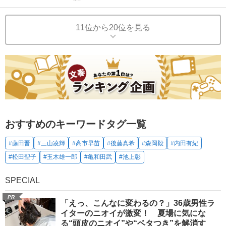
11位から20位を見る
おすすめのキーワードタグ一覧
#藤田晋
#三山凌輝
#高市早苗
#後藤真希
#森岡毅
#内田有紀
#松田聖子
#玉木雄一郎
#亀和田武
#池上彰
SPECIAL
PR
「えっ、こんなに変わるの？」36歳男性ラ
イターのニオイが激変！ 夏場に気にな
る“頭皮のニオイ”や“ベタつき”を解消す