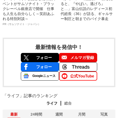
ベントがサムソナイト・ブラッ
ると、『やばい。逃げろ』
クレーベル銀座店で開催 仕事
と…」富山伝説のレディース初
も人生も自分らしく～笑顔あふ
代総長（36）が語る、ギャルサ
れる特別対談～
ー制圧と朝までのバイク暴走
PR（サムソナイト・ジャパン）
最新情報を発信中！
フォロー
メルマガ登録
フォロー
公式YouTube
Googleニュース
「ライフ」記事のランキング
ライフ
総合
最新
24時間
週間
月間
写真