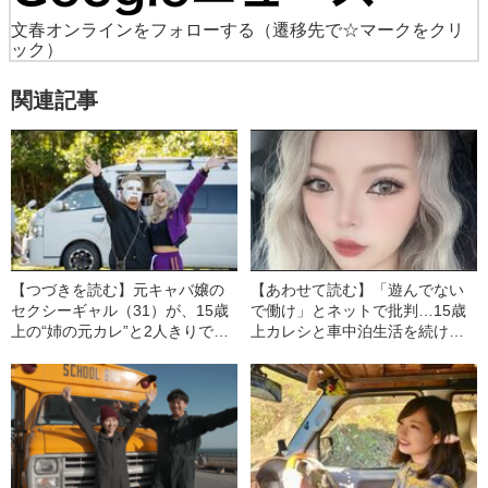
文春オンラインをフォローする
（遷移先で☆マークをクリ
ック）
関連記事
【つづきを読む】元キャバ嬢の
【あわせて読む】「遊んでない
セクシーギャル（31）が、15歳
で働け」とネットで批判…15歳
上の“姉の元カレ”と2人きりで車
上カレシと車中泊生活を続ける
中泊生活…“魔改造”したハイエー
元キャバ嬢のセクシーギャル
スに住むカップルが語る、車中
（31）が明かした、リアルな車
泊を始めた経緯
中泊ライフ