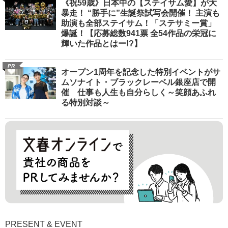
《祝59歳》日本中の【ステイサム愛】が大
暴走！ “勝手に”生誕祭試写会開催！ 主演も
助演も全部ステイサム！「ステサミー賞」
爆誕！【応募総数941票 全54作品の栄冠に
輝いた作品とはー!?】
PR
オープン1周年を記念した特別イベントがサ
ムソナイト・ブラックレーベル銀座店で開
催 仕事も人生も自分らしく～笑顔あふれ
る特別対談～
PRESENT & EVENT