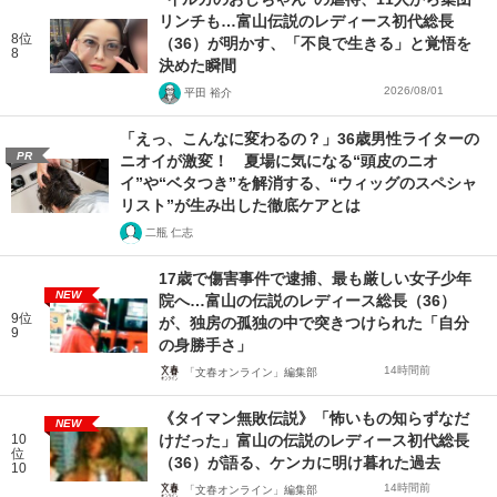
リンチも…富山伝説のレディース初代総長
8位
（36）が明かす、「不良で生きる」と覚悟を
8
決めた瞬間
2026/08/01
平田 裕介
「えっ、こんなに変わるの？」36歳男性ライターの
PR
ニオイが激変！ 夏場に気になる“頭皮のニオ
イ”や“ベタつき”を解消する、“ウィッグのスペシャ
リスト”が生み出した徹底ケアとは
二瓶 仁志
17歳で傷害事件で逮捕、最も厳しい女子少年
NEW
院へ…富山の伝説のレディース総長（36）
9位
が、独房の孤独の中で突きつけられた「自分
9
の身勝手さ」
14時間前
「文春オンライン」編集部
《タイマン無敗伝説》「怖いもの知らずなだ
NEW
10
けだった」富山の伝説のレディース初代総長
位
（36）が語る、ケンカに明け暮れた過去
10
14時間前
「文春オンライン」編集部