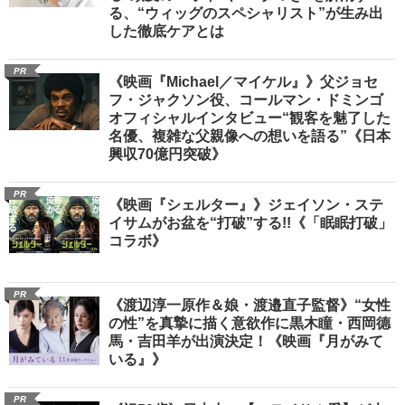
る、“ウィッグのスペシャリスト”が生み出
した徹底ケアとは
PR
《映画『Michael／マイケル』》父ジョセ
フ・ジャクソン役、コールマン・ドミンゴ
オフィシャルインタビュー“観客を魅了した
名優、複雑な父親像への想いを語る”《日本
興収70億円突破》
PR
《映画『シェルター』》ジェイソン・ステ
イサムがお盆を“打破”する!!《「眠眠打破」
コラボ》
PR
《渡辺淳一原作＆娘・渡邉直子監督》“女性
の性”を真摯に描く意欲作に黒木瞳・西岡德
馬・吉田羊が出演決定！《映画『月がみて
いる』》
PR