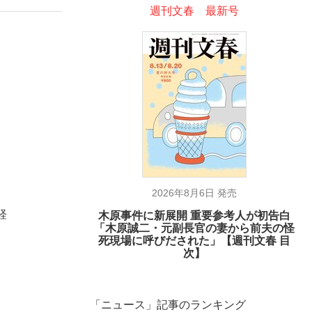
週刊文春 最新号
2026年8月6日 発売
、
経
木原事件に新展開 重要参考人が初告白
「木原誠二・元副長官の妻から前夫の怪
死現場に呼びだされた」【週刊文春 目
次】
「ニュース」記事のランキング