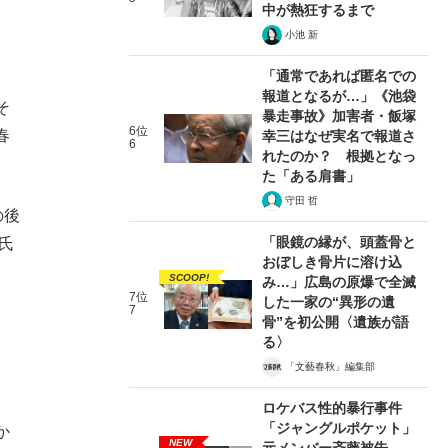
中が熱狂するまで
小池 新
「通常であれば匿名での
報道となるが…」《池袋
そ
暴走事故》加害者・飯塚
6位
春
幸三はなぜ実名で報道さ
6
れたのか？ 根拠となっ
た「ある肩書」
守田 哲
の後
「眼鏡の縁が、頭蓋骨と
氏
おぼしき骨片に溶け込
SCOOP!
み…」広島の原爆で全滅
7位
した一家の“異形の遺
7
骨”を初公開〈遺族が語
る〉
「文藝春秋」編集部
ロケバス性的暴行事件
「ジャングルポケット」
か
NEW
元メンバー斉藤被告