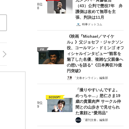
8位
（43）公判で懲役7年 弁
8
護側は改めて無罪を主
張、判決は11月
時事ドットコム
《映画『Michael／マイケ
ル』》父ジョセフ・ジャクソン
役、コールマン・ドミンゴ オフ
PR
ィシャルインタビュー“観客を
魅了した名優、複雑な父親像へ
の想いを語る”《日本興収70億
円突破》
「文春オンライン」編集部
「撮りやすいんですよ。
めっちゃ…」悠仁さま19
SCOOP!
歳の貴重肉声 サークル仲
9位
9
間との山歩きで見せられ
た素顔と“愛用品”
「週刊文春」編集部