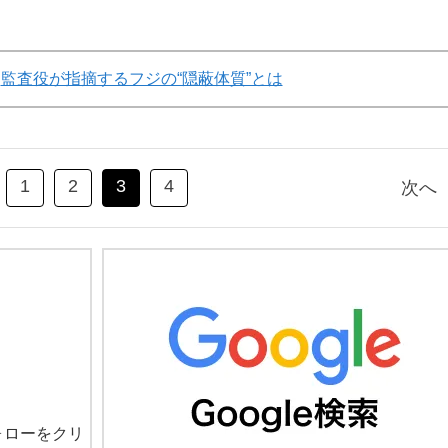
監査役が指摘するフジの“隠蔽体質”とは
1
2
3
4
次へ
ォローをクリ