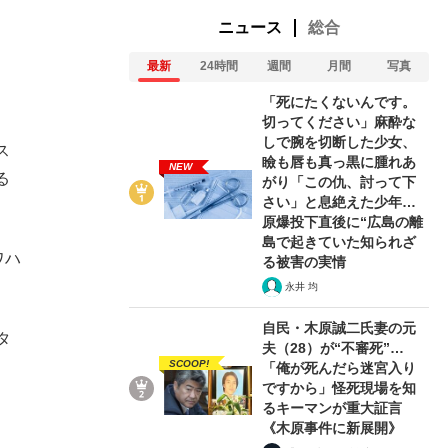
ニュース
総合
最新
24時間
週間
月間
写真
「死にたくないんです。
切ってください」麻酔な
しで腕を切断した少女、
ス
瞼も唇も真っ黒に腫れあ
NEW
る
がり「この仇、討って下
さい」と息絶えた少年…
原爆投下直後に“広島の離
島で起きていた知られざ
ワハ
る被害の実情
永井 均
自民・木原誠二氏妻の元
タ
夫（28）が“不審死”…
SCOOP!
「俺が死んだら迷宮入り
ですから」怪死現場を知
るキーマンが重大証言
《木原事件に新展開》