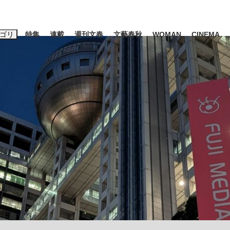
ゴリ
特集
連載
週刊文春
文藝春秋
WOMAN
CINEMA
キーワード入力
ス
エンタメ
ライフ
ビジネス
ーワードタグ一覧
山凌輝
#高市早苗
#後藤真希
#森岡毅
#城彰二
#内田有紀
観る将棋、読
#亀和田武
て明かした日本代表監督に...
「最悪の空気のまま解散」W