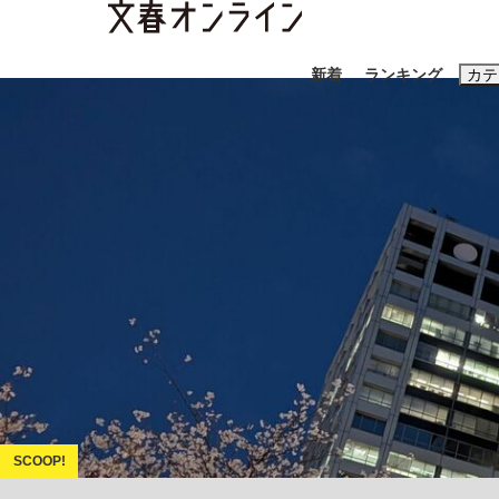
新着
ランキング
カテ
スクープ
ニュー
おすすめのキ
#藤田晋
#三
#玉木雄一郎
「90%は失敗する。でも…」本田圭佑が初め
終戦から81年