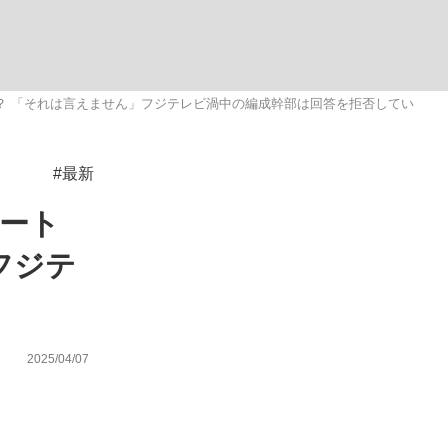
ない資産運用のすべて
？ 「それは言えません」フジテレビ渦中の編成幹部は回答を拒否してい
#最新
が悲しい」『北の国から』倉本聰氏（91...
イート
フジテ
2025/04/07