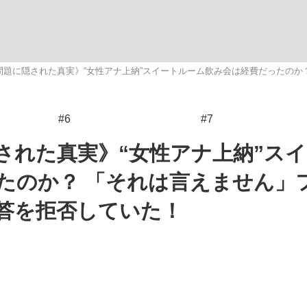
いまさら聞け
問題に隠された真実》“女性アナ上納”スイートルーム飲み会は経費だったのか
#6
#7
手が証言した“NPB聞...
「クマが悪者扱いされているの
された真実》“女性アナ上納”ス
たのか？ 「それは言えません」
答を拒否していた！
もっと見る
カー日本代表・森保一監督...