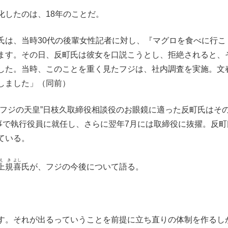
したのは、18年のことだ。
氏は、当時30代の後輩女性記者に対し、『マグロを食べに行こ
ます。その日、反町氏は彼女を口説こうとし、拒絶されると、
した。当時、このことを重く見たフジは、社内調査を実施。文
しました」（同前）
フジの天皇”日枝久取締役相談役のお眼鏡に適った反町氏はそ
事で執行役員に就任し、さらに翌年7月には取締役に抜擢。反町
ている。
え
き
よし
上
規
喜
氏が、フジの今後について語る。
す。それが出るっていうことを前提に立ち直りの体制を作るし