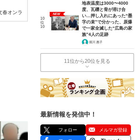
地表温度は3000〜4000
度、瓦礫と骨が溶け合
文春オンラ
NEW
い…押し入れにあった“墨
10
字の束”で分かった、原爆
位
10
で一家全滅した“広島の家
族”4人の足跡
堀川 惠子
11位から20位を見る
最新情報を発信中！
フォロー
メルマガ登録