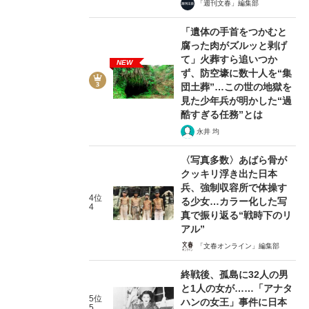
「週刊文春」編集部
「遺体の手首をつかむと
腐った肉がズルッと剥げ
て」火葬すら追いつか
NEW
ず、防空壕に数十人を“集
団土葬”…この世の地獄を
見た少年兵が明かした“過
酷すぎる任務”とは
永井 均
〈写真多数〉あばら骨が
クッキリ浮き出た日本
兵、強制収容所で体操す
4位
る少女…カラー化した写
4
真で振り返る“戦時下のリ
アル”
「文春オンライン」編集部
終戦後、孤島に32人の男
と1人の女が……「アナタ
5位
ハンの女王」事件に日本
5