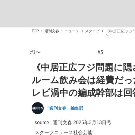
TOP
週刊文春
ニュース
スクープ
《中居正広フジ
た！
#1〜
#5
「敗因分析は一切聞かれなかった」侍ジャパン選
キングの誕生を、目撃せよ。
《中居正広フジ問題に隠
ルーム飲み会は経費だっ
レビ渦中の編成幹部は回
the Style
「週刊文春」編集部
source :
週刊文春 2025年3月13日号
「目標達成できなかったからと言って…」サッ
スクープ
ニュース
社会
芸能