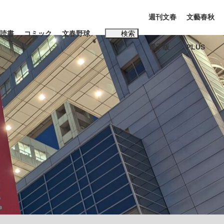
週刊文春
文藝春秋
読書
コミック
文春野球
検索
電子版
PLUS
インタビュー
読書
#松田聖子
む将棋
BC日本代表“敗戦”の真実 選手が明かす...