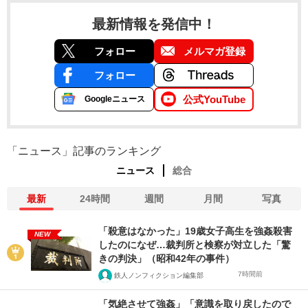
最新情報を発信中！
フォロー
メルマガ登録
フォロー
公式YouTube
Googleニュース
「ニュース」記事のランキング
ニュース
総合
最新
24時間
週間
月間
写真
「殺意はなかった」19歳女子高生を強姦殺害
NEW
したのになぜ…裁判所と検察が対立した「驚
きの判決」（昭和42年の事件）
7時間前
鉄人ノンフィクション編集部
「気絶させて強姦」「意識を取り戻したので