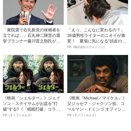
「衆院選で石丸新党の候補者を
「えっ、こんなに変わるの？」
立てれば…」石丸伸二陣営の選
36歳男性ライターのニオイが激
挙プランナー藤川晋之助氏が語
変！ 夏場に気になる“頭皮のニ
った“次の一手”
オイ”や“ベタつき”を解消す
PR（株式会社スヴェンソン）
る、“ウィッグのスペシャリス
ト”が生み出した徹底ケアとは
《映画『シェルター』》ジェイ
《映画『Michael／マイケル』》
ソン・ステイサムがお盆を“打
父ジョセフ・ジャクソン役、コ
破”する!!《「眠眠打破」コラ
ールマン・ドミンゴ オフィシャ
ボ》
ルインタビュー“観客を魅了した
PR（キノフィルムズ）
PR（キノフィルムズ）
名優、複雑な父親像への想いを
語る”《日本興収70億円突破》