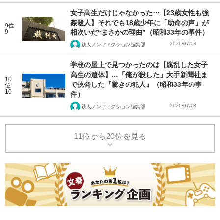
女子高生だけじゃなかった⋯【23歳女性も強
姦殺人】それでも18歳少年に「助命の声」が
9位
9
相次いだ“まさかの理由”（昭和33年の事件）
2026/07/03
鉄人ノンフィクション編集部
学校の屋上で見つかったのは【腐乱した女子
高生の遺体】…「俺が殺した」大手新聞社ま
10
で挑発した『驚きの犯人』（昭和33年の事
位
10
件）
2026/07/03
鉄人ノンフィクション編集部
11位から20位を見る