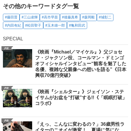
その他のキーワードタグ一覧
#藤田晋
#三山凌輝
#高市早苗
#後藤真希
#森岡毅
#城彰二
#内田有紀
#松田聖子
#玉木雄一郎
#亀和田武
SPECIAL
PR
《映画『Michael／マイケル』》父ジョセ
フ・ジャクソン役、コールマン・ドミンゴ
オフィシャルインタビュー“観客を魅了した
名優、複雑な父親像への想いを語る”《日本
興収70億円突破》
PR
《映画『シェルター』》ジェイソン・ステ
イサムがお盆を“打破”する!!《「眠眠打破」
コラボ》
PR
「えっ、こんなに変わるの？」36歳男性ラ
イターのニオイが激変！ 夏場に気にな