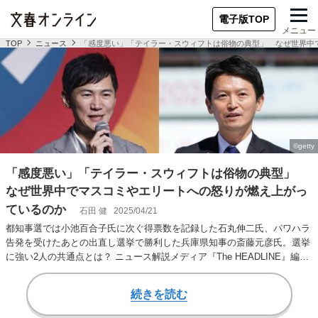
電子版TOP
メニュー
TOP
ニュース
「感度悪い」「テイラー・スウィフトは俗物の典型」 なぜ世界中
「感度悪い」「テイラー・スウィフトは俗物の典型」
なぜ世界中でマスコミやエリートへの怒りが燃え上がっ
ているのか
石田 健
2025/04/21
都知事選では小池百合子氏に次ぐ得票数を記録した石丸伸二氏、パワハラ
告発を受けたあとの出直し選挙で勝利した兵庫県知事の斎藤元彦氏。選挙
に強い2人の共通点とは？ ニュース解説メディア『The HEADLINE』編集
長、…
続きを読む