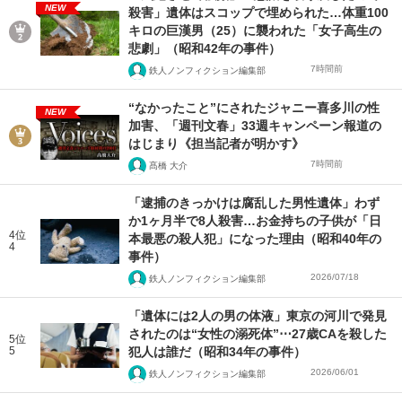
NEW
殺害」遺体はスコップで埋められた…体重100
キロの巨漢男（25）に襲われた「女子高生の
悲劇」（昭和42年の事件）
7時間前
鉄人ノンフィクション編集部
“なかったこと”にされたジャニー喜多川の性
NEW
加害、「週刊文春」33週キャンペーン報道の
はじまり《担当記者が明かす》
7時間前
髙橋 大介
「逮捕のきっかけは腐乱した男性遺体」わず
か1ヶ月半で8人殺害…お金持ちの子供が「日
4位
本最悪の殺人犯」になった理由（昭和40年の
4
事件）
2026/07/18
鉄人ノンフィクション編集部
「遺体には2人の男の体液」東京の河川で発見
されたのは“女性の溺死体”⋯27歳CAを殺した
5位
5
犯人は誰だ（昭和34年の事件）
2026/06/01
鉄人ノンフィクション編集部