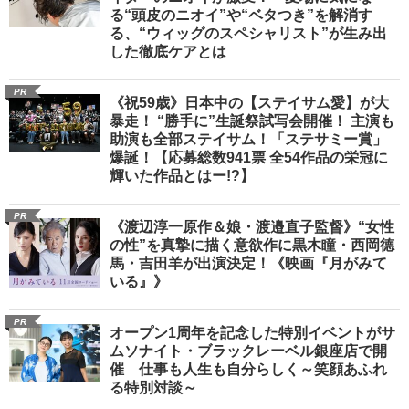
る“頭皮のニオイ”や“ベタつき”を解消す
る、“ウィッグのスペシャリスト”が生み出
した徹底ケアとは
PR
《祝59歳》日本中の【ステイサム愛】が大
暴走！ “勝手に”生誕祭試写会開催！ 主演も
助演も全部ステイサム！「ステサミー賞」
爆誕！【応募総数941票 全54作品の栄冠に
輝いた作品とはー!?】
PR
《渡辺淳一原作＆娘・渡邉直子監督》“女性
の性”を真摯に描く意欲作に黒木瞳・西岡德
馬・吉田羊が出演決定！《映画『月がみて
いる』》
PR
オープン1周年を記念した特別イベントがサ
ムソナイト・ブラックレーベル銀座店で開
催 仕事も人生も自分らしく～笑顔あふれ
る特別対談～