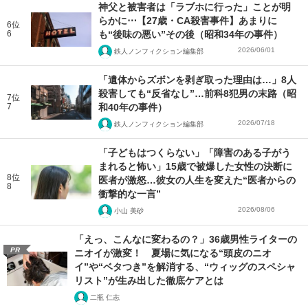
神父と被害者は「ラブホに行った」ことが明
らかに⋯【27歳・CA殺害事件】あまりに
6位
6
も“後味の悪い”その後（昭和34年の事件）
2026/06/01
鉄人ノンフィクション編集部
「遺体からズボンを剥ぎ取った理由は…」8人
殺害しても“反省なし”…前科8犯男の末路（昭
7位
7
和40年の事件）
2026/07/18
鉄人ノンフィクション編集部
「子どもはつくらない」「障害のある子がう
まれると怖い」15歳で被爆した女性の決断に
8位
医者が激怒…彼女の人生を変えた“医者からの
8
衝撃的な一言”
2026/08/06
小山 美砂
「えっ、こんなに変わるの？」36歳男性ライターの
PR
ニオイが激変！ 夏場に気になる“頭皮のニオ
イ”や“ベタつき”を解消する、“ウィッグのスペシャ
リスト”が生み出した徹底ケアとは
二瓶 仁志