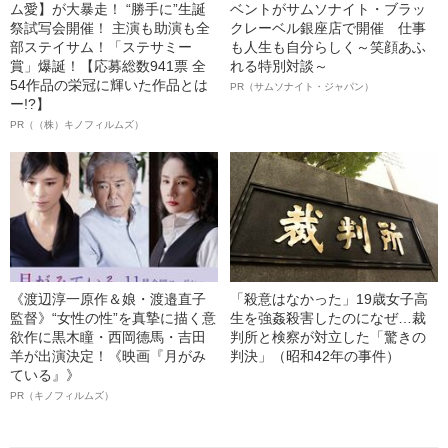
ム愛】が大暴走！ “勝手に”生誕
ベントがサムソナイト・ブラッ
祭試写会開催！ 主演も助演も全
クレーベル銀座店で開催 仕事
部ステイサム！「ステサミー
も人生も自分らしく～笑顔あふ
賞」爆誕！【応募総数941票 全
れる特別対談～
54作品の栄冠に輝いた作品とは
PR（サムソナイト・ジャパン）
ー!?】
PR（（株）キノフィルムズ）
《渡辺淳一原作＆娘・渡邉直子
「殺意はなかった」19歳女子高
監督》“女性の性”を真摯に描く意
生を強姦殺害したのになぜ…裁
欲作に黒木瞳・西岡德馬・吉田
判所と検察が対立した「驚きの
羊が出演決定！《映画『月がみ
判決」（昭和42年の事件）
ている』》
PR（キノフィルムズ）