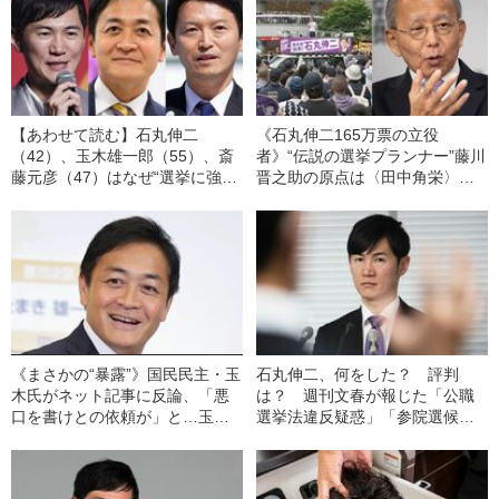
【あわせて読む】石丸伸二
《石丸伸二165万票の立役
（42）、玉木雄一郎（55）、斎
者》“伝説の選挙プランナー”藤川
藤元彦（47）はなぜ“選挙に強
晋之助の原点は〈田中角栄〉の
い”のか…？ 3人の戦略に見た
派閥にあり「皆で選挙をお祭り
「オールドメディアの現在地」
のように楽しんでいたんです」
【追悼】
《まさかの“暴露”》国民民主・玉
石丸伸二、何をした？ 評判
木氏がネット記事に反論、「悪
は？ 週刊文春が報じた「公職
口を書けとの依頼が」と…玉木
選挙法違反疑惑」「参院選候補
氏が“マスゴミ批判”と“煽る手
者が苦言」など記事まとめ
法”を使うワケ