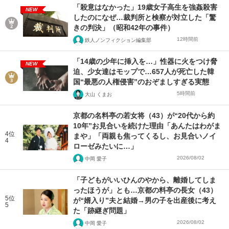
「殺意はなかった」19歳女子高生を強姦殺害
NEW
したのになぜ…裁判所と検察が対立した「驚
きの判決」（昭和42年の事件）
12時間前
鉄人ノンフィクション編集部
「14歳の少年に挿入を…」性器に火をつけ脅
NEW
迫、少女達はモップで…657人が死亡した韓
国“最悪の人権侵害”のおぞましすぎる実態
5時間前
大山 くまお
京都の名料亭の若女将（43）が“20代から約
10年”お見合いを続けた理由「あんたはわがま
4位
まや」「両親も焦ってくるし、お見合いノイ
4
ローゼみたいに…」
2026/08/02
中岡 愛子
「子どもがいいひんのやから、離婚してしま
ったほうが」とも…京都の料亭の長女（43）
5位
が“婿入り”夫と結婚→男の子を出産後に考え
5
た「跡継ぎ問題」
2026/08/02
中岡 愛子