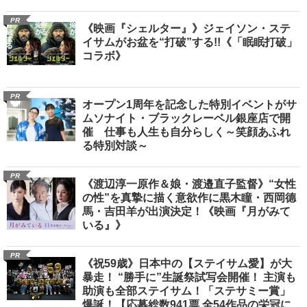
PR
《映画『シェルター』》ジェイソン・ステ
イサムがお盆を“打破”する!!《「眠眠打破」
コラボ》
PR
オープン1周年を記念した特別イベントがサ
ムソナイト・ブラックレーベル銀座店で開
催 仕事も人生も自分らしく～笑顔あふれ
る特別対談～
PR
《渡辺淳一原作＆娘・渡邉直子監督》“女性
の性”を真摯に描く意欲作に黒木瞳・西岡德
馬・吉田羊が出演決定！《映画『月がみて
いる』》
PR
《祝59歳》日本中の【ステイサム愛】が大
暴走！ “勝手に”生誕祭試写会開催！ 主演も
助演も全部ステイサム！「ステサミー賞」
爆誕！【応募総数941票 全54作品の栄冠に