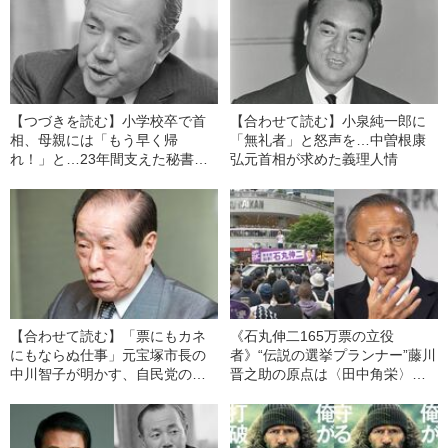
【つづきを読む】小学校卒で首
【合わせて読む】小泉純一郎に
相、母親には「もう早く帰
「無礼者」と怒声を…中曽根康
れ！」と…23年間支えた秘書が
弘元首相が求めた義理人情
明かす、田中角栄の意外な素顔
【合わせて読む】「票にもカネ
《石丸伸二165万票の立役
にもならぬ仕事」元宝塚市長の
者》“伝説の選挙プランナー”藤川
中川智子が明かす、自民党の重
晋之助の原点は〈田中角栄〉の
鎮・野中広務が遺した言葉
派閥にあり「皆で選挙をお祭り
のように楽しんでいたんです」
【追悼】