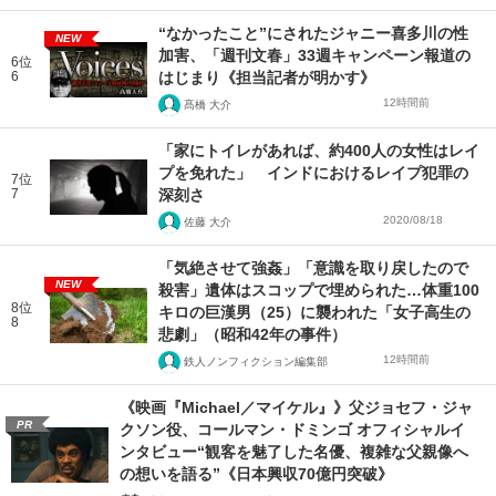
“なかったこと”にされたジャニー喜多川の性
NEW
加害、「週刊文春」33週キャンペーン報道の
6位
6
はじまり《担当記者が明かす》
12時間前
髙橋 大介
「家にトイレがあれば、約400人の女性はレイ
プを免れた」 インドにおけるレイプ犯罪の
7位
7
深刻さ
2020/08/18
佐藤 大介
「気絶させて強姦」「意識を取り戻したので
NEW
殺害」遺体はスコップで埋められた…体重100
8位
キロの巨漢男（25）に襲われた「女子高生の
8
悲劇」（昭和42年の事件）
12時間前
鉄人ノンフィクション編集部
《映画『Michael／マイケル』》父ジョセフ・ジャ
PR
クソン役、コールマン・ドミンゴ オフィシャルイ
ンタビュー“観客を魅了した名優、複雑な父親像へ
の想いを語る”《日本興収70億円突破》