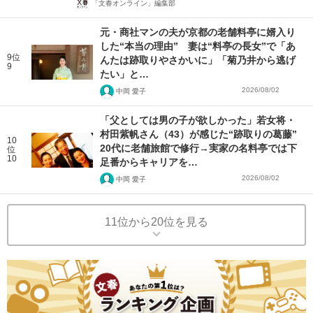
「文春オンライン」編集部
元・商社マンの夫が京都の老舗料亭に婿入り
した“本当の理由” 妻は“料亭の長女”で「あ
9位
んたは跡取りやさかいに」「菊乃井から逃げ
9
たい」と…
2026/08/02
中岡 愛子
「父としては男の子が欲しかった」若女将・
村田紫帆さん（43）が感じた“跡取りの葛藤”
10
20代に老舗旅館で修行→実家の名料亭では下
位
10
足番からキャリアを…
2026/08/02
中岡 愛子
11位から20位を見る