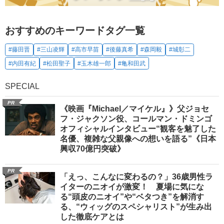
おすすめのキーワードタグ一覧
#藤田晋
#三山凌輝
#高市早苗
#後藤真希
#森岡毅
#城彰二
#内田有紀
#松田聖子
#玉木雄一郎
#亀和田武
SPECIAL
PR
《映画『Michael／マイケル』》父ジョセ
フ・ジャクソン役、コールマン・ドミンゴ
オフィシャルインタビュー“観客を魅了した
名優、複雑な父親像への想いを語る”《日本
興収70億円突破》
PR
「えっ、こんなに変わるの？」36歳男性ラ
イターのニオイが激変！ 夏場に気にな
る“頭皮のニオイ”や“ベタつき”を解消す
る、“ウィッグのスペシャリスト”が生み出
した徹底ケアとは