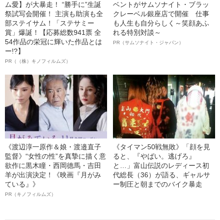
ム愛】が大暴走！ “勝手に”生誕
ベントがサムソナイト・ブラッ
祭試写会開催！ 主演も助演も全
クレーベル銀座店で開催 仕事
部ステイサム！「ステサミー
も人生も自分らしく～笑顔あふ
賞」爆誕！【応募総数941票 全
れる特別対談～
54作品の栄冠に輝いた作品とは
PR（サムソナイト・ジャパン）
ー!?】
PR（（株）キノフィルムズ）
《渡辺淳一原作＆娘・渡邉直子
《タイマン50戦無敗》「顔を見
監督》“女性の性”を真摯に描く意
ると、『やばい。逃げろ』
欲作に黒木瞳・西岡德馬・吉田
と…」富山伝説のレディース初
羊が出演決定！《映画『月がみ
代総長（36）が語る、ギャルサ
ている』》
ー制圧と朝までのバイク暴走
PR（キノフィルムズ）