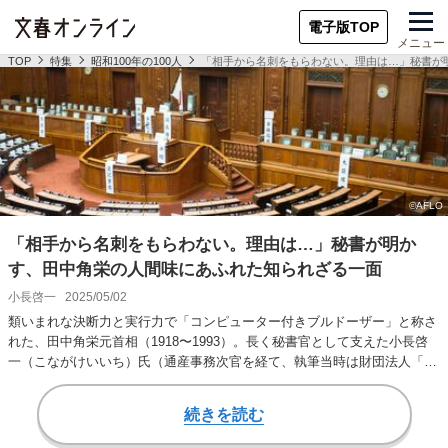
電子版TOP
メニュー
TOP
特集
昭和100年の100人
「相手から名刺をもらわない。理由は…」秘書が
「相手から名刺をもらわない。理由は…」秘書が明か
す、田中角栄の人間味にあふれた知られざる一面
小長啓一
2025/05/02
類いまれな決断力と実行力で「コンピューター付きブルドーザー」と称さ
れた、田中角栄元首相（1918〜1993）。長く秘書官として支えた小長啓
一（こながけいいち）氏（通産事務次官を経て、執筆当時は財団法人「経
済産業調査…
続きを読む