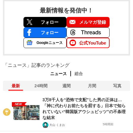
最新情報を発信中！
フォロー
メルマガ登録
フォロー
公式YouTube
Googleニュース
「ニュース」記事のランキング
ニュース
総合
最新
24時間
週間
月間
写真
3万8千人を“恐怖で支配”した男の正体は…
NEW
「神に代わりお前たちを罰する」日本で知ら
れていない“韓国版アウシュビッツ”の不条理
な結末
5時間前
大山 くまお