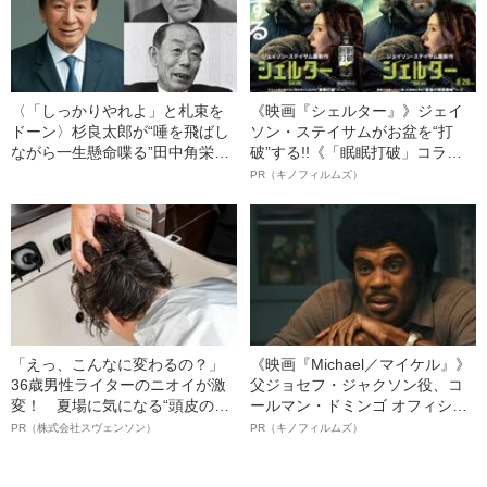
〈「しっかりやれよ」と札束を
《映画『シェルター』》ジェイ
ドーン〉杉良太郎が“唾を飛ばし
ソン・ステイサムがお盆を“打
ながら一生懸命喋る”田中角栄か
破”する!!《「眠眠打破」コラ
ら聞いた言葉
ボ》
PR（キノフィルムズ）
「えっ、こんなに変わるの？」
《映画『Michael／マイケル』》
36歳男性ライターのニオイが激
父ジョセフ・ジャクソン役、コ
変！ 夏場に気になる“頭皮のニ
ールマン・ドミンゴ オフィシャ
オイ”や“ベタつき”を解消す
ルインタビュー“観客を魅了した
PR（株式会社スヴェンソン）
PR（キノフィルムズ）
る、“ウィッグのスペシャリス
名優、複雑な父親像への想いを
ト”が生み出した徹底ケアとは
語る”《日本興収70億円突破》