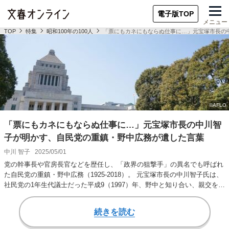
電子版TOP
メニュー
TOP
特集
昭和100年の100人
「票にもカネにもならぬ仕事に…」元宝塚市長の
「票にもカネにもならぬ仕事に…」元宝塚市長の中川智
子が明かす、自民党の重鎮・野中広務が遺した言葉
中川 智子
2025/05/01
党の幹事長や官房長官などを歴任し、「政界の狙撃手」の異名でも呼ばれ
た自民党の重鎮・野中広務（1925-2018）。 元宝塚市長の中川智子氏は、
社民党の1年生代議士だった平成9（1997）年、野中と知り合い、親交を
深…
続きを読む