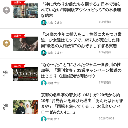
NEW
「神に代わりお前たちを罰する」日本で知ら
れていない“韓国版アウシュビッツ”の不条理
な結末
10時間前
大山 くまお
「14歳の少年に挿入を…」性器に火をつけ脅
NEW
迫、少女達はモップで…657人が死亡した韓
国“最悪の人権侵害”のおぞましすぎる実態
10時間前
大山 くまお
“なかったこと”にされたジャニー喜多川の性
NEW
加害、「週刊文春」33週キャンペーン報道の
4位
4
はじまり《担当記者が明かす》
17時間前
髙橋 大介
京都の名料亭の若女将（43）が“20代から約
10年”お見合いを続けた理由「あんたはわがま
5位
まや」「両親も焦ってくるし、お見合いノイ
5
ローゼみたいに…」
2026/08/02
中岡 愛子