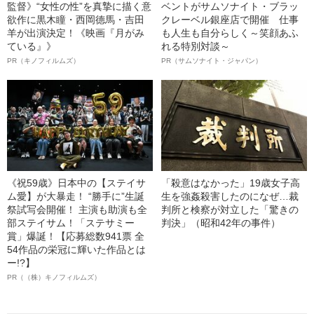
監督》“女性の性”を真摯に描く意
ベントがサムソナイト・ブラッ
欲作に黒木瞳・西岡德馬・吉田
クレーベル銀座店で開催 仕事
羊が出演決定！《映画『月がみ
も人生も自分らしく～笑顔あふ
ている』》
れる特別対談～
PR（キノフィルムズ）
PR（サムソナイト・ジャパン）
《祝59歳》日本中の【ステイサ
「殺意はなかった」19歳女子高
ム愛】が大暴走！ “勝手に”生誕
生を強姦殺害したのになぜ…裁
祭試写会開催！ 主演も助演も全
判所と検察が対立した「驚きの
部ステイサム！「ステサミー
判決」（昭和42年の事件）
賞」爆誕！【応募総数941票 全
54作品の栄冠に輝いた作品とは
ー!?】
PR（（株）キノフィルムズ）