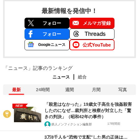
最新情報を発信中！
フォロー
メルマガ登録
フォロー
公式YouTube
Googleニュース
「ニュース」記事のランキング
ニュース
総合
最新
24時間
週間
月間
写真
「殺意はなかった」19歳女子高生を強姦殺害
NEW
したのになぜ…裁判所と検察が対立した「驚
きの判決」（昭和42年の事件）
17時間前
鉄人ノンフィクション編集部
3万8千人を“恐怖で支配”した男の正体は…