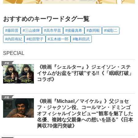
おすすめのキーワードタグ一覧
#藤田晋
#三山凌輝
#高市早苗
#後藤真希
#森岡毅
#城彰二
#内田有紀
#松田聖子
#玉木雄一郎
#亀和田武
SPECIAL
PR
《映画『シェルター』》ジェイソン・ステ
イサムがお盆を“打破”する!!《「眠眠打破」
コラボ》
PR
《映画『Michael／マイケル』》父ジョセ
フ・ジャクソン役、コールマン・ドミンゴ
オフィシャルインタビュー“観客を魅了した
名優、複雑な父親像への想いを語る”《日本
興収70億円突破》