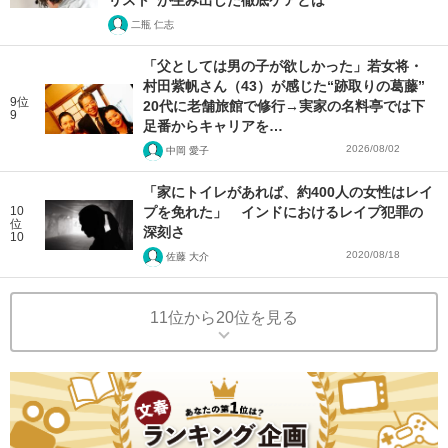
リスト”が生み出した徹底ケアとは
二瓶 仁志
「父としては男の子が欲しかった」若女将・
村田紫帆さん（43）が感じた“跡取りの葛藤”
9位
20代に老舗旅館で修行→実家の名料亭では下
9
足番からキャリアを…
2026/08/02
中岡 愛子
「家にトイレがあれば、約400人の女性はレイ
10
プを免れた」 インドにおけるレイプ犯罪の
位
深刻さ
10
2020/08/18
佐藤 大介
11位から20位を見る