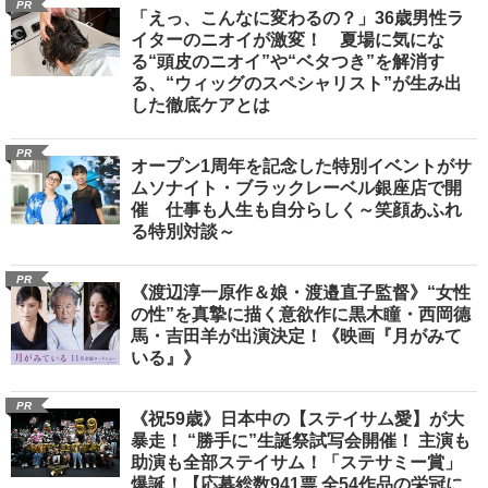
PR
「えっ、こんなに変わるの？」36歳男性ラ
イターのニオイが激変！ 夏場に気にな
る“頭皮のニオイ”や“ベタつき”を解消す
る、“ウィッグのスペシャリスト”が生み出
した徹底ケアとは
PR
オープン1周年を記念した特別イベントがサ
ムソナイト・ブラックレーベル銀座店で開
催 仕事も人生も自分らしく～笑顔あふれ
る特別対談～
PR
《渡辺淳一原作＆娘・渡邉直子監督》“女性
の性”を真摯に描く意欲作に黒木瞳・西岡德
馬・吉田羊が出演決定！《映画『月がみて
いる』》
PR
《祝59歳》日本中の【ステイサム愛】が大
暴走！ “勝手に”生誕祭試写会開催！ 主演も
助演も全部ステイサム！「ステサミー賞」
爆誕！【応募総数941票 全54作品の栄冠に