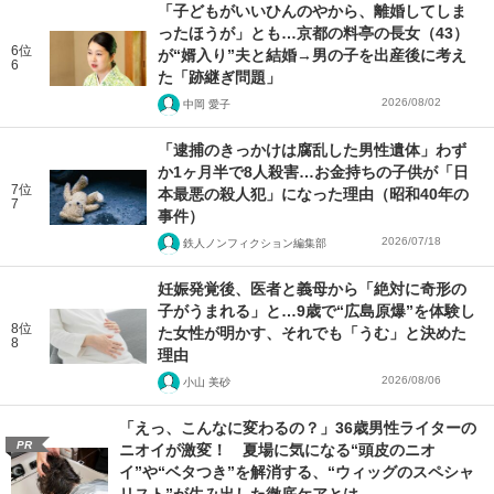
「子どもがいいひんのやから、離婚してしま
ったほうが」とも…京都の料亭の長女（43）
6位
が“婿入り”夫と結婚→男の子を出産後に考え
6
た「跡継ぎ問題」
2026/08/02
中岡 愛子
「逮捕のきっかけは腐乱した男性遺体」わず
か1ヶ月半で8人殺害…お金持ちの子供が「日
7位
本最悪の殺人犯」になった理由（昭和40年の
7
事件）
2026/07/18
鉄人ノンフィクション編集部
妊娠発覚後、医者と義母から「絶対に奇形の
子がうまれる」と…9歳で“広島原爆”を体験し
8位
た女性が明かす、それでも「うむ」と決めた
8
理由
2026/08/06
小山 美砂
「えっ、こんなに変わるの？」36歳男性ライターの
PR
ニオイが激変！ 夏場に気になる“頭皮のニオ
イ”や“ベタつき”を解消する、“ウィッグのスペシャ