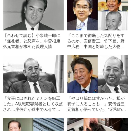
【合わせて読む】小泉純一郎に
「ここまで徹底した気配りをす
「無礼者」と怒声を…中曽根康
るのか」安倍晋三、竹下登、野
弘元首相が求めた義理人情
中広務…中国と対峙した大物政
治家の“凄み”《ベテラン外交官が
語る》
「食事に出されたミカンを細工
「やはり孫には甘かった。私が
した」A級戦犯容疑者として収監
養子に入ることも…」安倍晋三
され…岸信介が獄中でみせてい
元首相が語っていた、“昭和の妖
た“意外な姿”
怪”岸信介の祖父としての「素
顔」