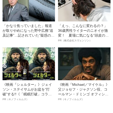
「かなり焦っていました」報道
「えっ、こんなに変わるの？」
が取りやめになった野中広務“追
36歳男性ライターのニオイが激
及記事”…記されていた“疑惑の関
変！ 夏場に気になる“頭皮のニ
係”とは
オイ”や“ベタつき”を解消す
PR（株式会社スヴェンソン）
る、“ウィッグのスペシャリス
ト”が生み出した徹底ケアとは
《映画『シェルター』》ジェイ
《映画『Michael／マイケル』》
ソン・ステイサムがお盆を“打
父ジョセフ・ジャクソン役、コ
破”する!!《「眠眠打破」コラ
ールマン・ドミンゴ オフィシャ
ボ》
ルインタビュー“観客を魅了した
PR（キノフィルムズ）
PR（キノフィルムズ）
名優、複雑な父親像への想いを
語る”《日本興収70億円突破》