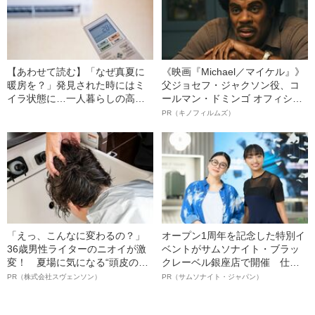
【あわせて読む】「なぜ真夏に
《映画『Michael／マイケル』》
暖房を？」発見された時にはミ
父ジョセフ・ジャクソン役、コ
イラ状態に…一人暮らしの高齢
ールマン・ドミンゴ オフィシャ
者が自宅で亡くなってしまっ
ルインタビュー“観客を魅了した
PR（キノフィルムズ）
た“驚きの理由”とは
名優、複雑な父親像への想いを
語る”《日本興収70億円突破》
「えっ、こんなに変わるの？」
オープン1周年を記念した特別イ
36歳男性ライターのニオイが激
ベントがサムソナイト・ブラッ
変！ 夏場に気になる“頭皮のニ
クレーベル銀座店で開催 仕事
オイ”や“ベタつき”を解消す
も人生も自分らしく～笑顔あふ
PR（株式会社スヴェンソン）
PR（サムソナイト・ジャパン）
る、“ウィッグのスペシャリス
れる特別対談～
ト”が生み出した徹底ケアとは