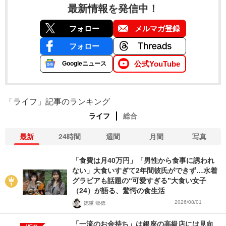
最新情報を発信中！
フォロー
メルマガ登録
フォロー
公式YouTube
Googleニュース
「ライフ」記事のランキング
ライフ
総合
最新
24時間
週間
月間
写真
「食費は月40万円」「男性から食事に誘われ
ない」大食いすぎて2年間彼氏ができず…水着
グラビアも話題の“可愛すぎる”大食い女子
（24）が語る、驚愕の食生活
2026/08/01
徳重 龍徳
「一流のお金持ち」は銀座の高級店には見向