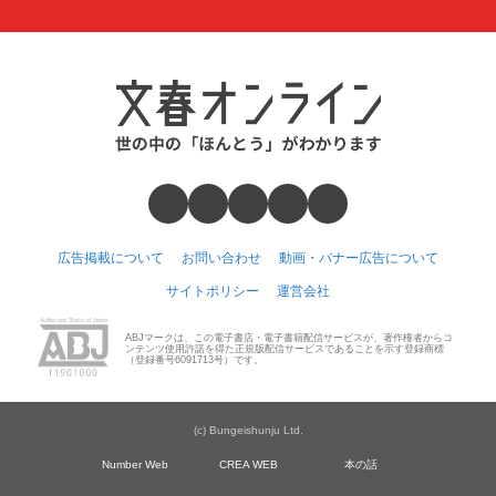
広告掲載について
お問い合わせ
動画・バナー広告について
サイトポリシー
運営会社
ABJマークは、この電子書店・電子書籍配信サービスが、著作権者からコ
ンテンツ使用許諾を得た正規版配信サービスであることを示す登録商標
（登録番号6091713号）です。
(c) Bungeishunju Ltd.
Number Web
CREA WEB
本の話