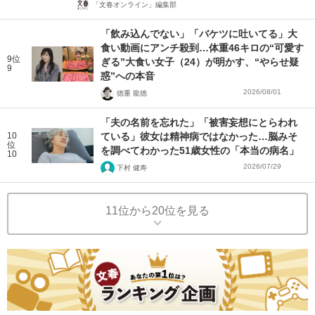
「文春オンライン」編集部
「飲み込んでない」「バケツに吐いてる」大
食い動画にアンチ殺到…体重46キロの“可愛す
9位
ぎる”大食い女子（24）が明かす、“やらせ疑
9
惑”への本音
2026/08/01
徳重 龍徳
「夫の名前を忘れた」「被害妄想にとらわれ
10
ている」彼女は精神病ではなかった…脳みそ
位
を調べてわかった51歳女性の「本当の病名」
10
2026/07/29
下村 健寿
11位から20位を見る