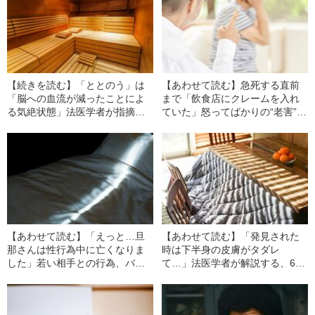
【続きを読む】「ととのう」は
【あわせて読む】急死する直前
「脳への血流が減ったことによ
まで「飲食店にクレームを入れ
る気絶状態」法医学者が指摘す
ていた」怒ってばかりの“老害”で
る、サウナに潜む“死の危険”
いると、死の危険が高まる“医学
的な理由”
【あわせて読む】「えっと…旦
【あわせて読む】「発見された
那さんは性行為中に亡くなりま
時は下半身の皮膚がタダレ
した」若い相手との行為、バイ
て…」法医学者が解説する、65
アグラの服用が死に繋がる？ 65
歳以上はこたつでうっかり寝て
歳以上の高齢者が“腹上死”する意
はいけない“おそろしい理由”
外な理由