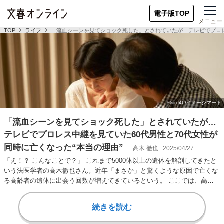
電子版TOP
メニュー
TOP
ライフ
「流血シーンを見てショック死した」とされていたが…テレビでプロレ
「流血シーンを見てショック死した」とされていたが…
テレビでプロレス中継を見ていた60代男性と70代女性が
同時に亡くなった“本当の理由”
高木 徹也
2025/04/27
「え！？ こんなことで？」 これまで5000体以上の遺体を解剖してきたと
いう法医学者の高木徹也さん。近年「まさか」と驚くような原因で亡くな
る高齢者の遺体に出会う回数が増えてきているという。 ここでは、高木
さんの著書『…
続きを読む