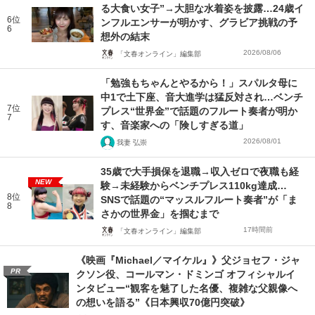
る大食い女子”→大胆な水着姿を披露…24歳イ
6位
ンフルエンサーが明かす、グラビア挑戦の予
6
想外の結末
2026/08/06
「文春オンライン」編集部
「勉強もちゃんとやるから！」スパルタ母に
中1で土下座、音大進学は猛反対され…ベンチ
7位
プレス“世界金”で話題のフルート奏者が明か
7
す、音楽家への「険しすぎる道」
2026/08/01
我妻 弘崇
35歳で大手損保を退職→収入ゼロで夜職も経
NEW
験→未経験からベンチプレス110kg達成…
8位
SNSで話題の“マッスルフルート奏者”が「ま
8
さかの世界金」を掴むまで
17時間前
「文春オンライン」編集部
《映画『Michael／マイケル』》父ジョセフ・ジャ
PR
クソン役、コールマン・ドミンゴ オフィシャルイ
ンタビュー“観客を魅了した名優、複雑な父親像へ
の想いを語る”《日本興収70億円突破》