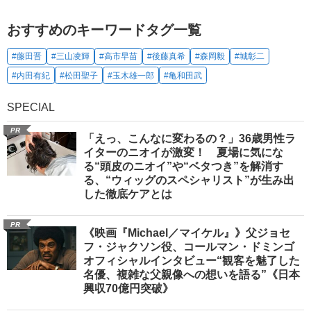
おすすめのキーワードタグ一覧
#藤田晋
#三山凌輝
#高市早苗
#後藤真希
#森岡毅
#城彰二
#内田有紀
#松田聖子
#玉木雄一郎
#亀和田武
SPECIAL
PR
「えっ、こんなに変わるの？」36歳男性ラ
イターのニオイが激変！ 夏場に気にな
る“頭皮のニオイ”や“ベタつき”を解消す
る、“ウィッグのスペシャリスト”が生み出
した徹底ケアとは
PR
《映画『Michael／マイケル』》父ジョセ
フ・ジャクソン役、コールマン・ドミンゴ
オフィシャルインタビュー“観客を魅了した
名優、複雑な父親像への想いを語る”《日本
興収70億円突破》