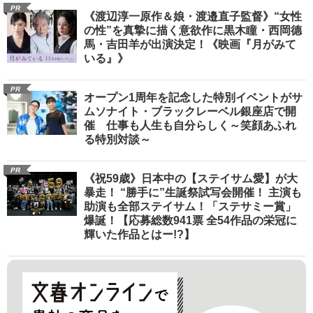
PR
《渡辺淳一原作＆娘・渡邉直子監督》“女性
の性”を真摯に描く意欲作に黒木瞳・西岡德
馬・吉田羊が出演決定！《映画『月がみて
いる』》
PR
オープン1周年を記念した特別イベントがサ
ムソナイト・ブラックレーベル銀座店で開
催 仕事も人生も自分らしく～笑顔あふれ
る特別対談～
PR
《祝59歳》日本中の【ステイサム愛】が大
暴走！ “勝手に”生誕祭試写会開催！ 主演も
助演も全部ステイサム！「ステサミー賞」
爆誕！【応募総数941票 全54作品の栄冠に
輝いた作品とはー!?】