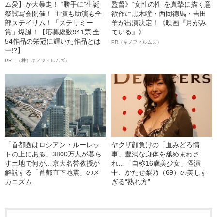
ム愛】が大暴走！ “勝手に”生誕
監督》“女性の性”を真摯に描く意
祭試写会開催！ 主演も助演も全
欲作に黒木瞳・西岡德馬・吉田
部ステイサム！「ステサミー
羊が出演決定！《映画『月がみ
賞」爆誕！【応募総数941票 全
ている』》
54作品の栄冠に輝いた作品とは
PR（キノフィルムズ）
ー!?】
PR（（株）キノフィルムズ）
「首都圏はロシアン・ルーレッ
ヤクザ顔負けの「血みどろ情
トの上にある」3800万人が暮ら
事」豊満な身体を舐めまわさ
す土地で何が…京大名誉教授が
れ…「自称16歳美少女」怪演
解説する「首都直下地震」のメ
中、かたせ梨乃（69）の美しす
カニズム
ぎる“熟れ方”