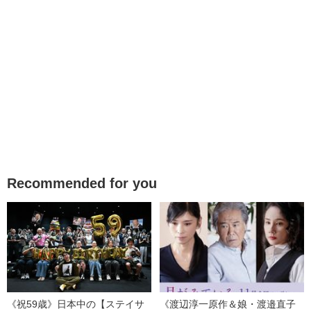
Recommended for you
《祝59歳》日本中の【ステイサ
《渡辺淳一原作＆娘・渡邉直子