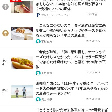
NEW
きもしない…“本物”を知る富裕層が行きつ
く“究極のスシ”の正体
16時間前
プレジデントオンライン
「こんなに少ないの？」食べ過ぎは確実に悪
影響…小腹が空いたらナッツやチーズを食べ
る人が知らない「本当の適正量」
2026/08/05
下村 健寿
「老化が加速」「脳に悪影響も」ナッツやチ
ーズだけじゃなかった…ベストセラー医師が
4位
「できるだけ避けたい」と語る“食べ物”の正
4
体
2026/08/05
下村 健寿
認知症予防には「1日何歩」が効く？ ハーバ
ード大の最新研究が示す「7年遅らせる」ため
5位
5
の最適ウォーキング術
2026/05/30
梶山 寿子
「とうとう脱いだか」体重46キロの“可愛すぎ