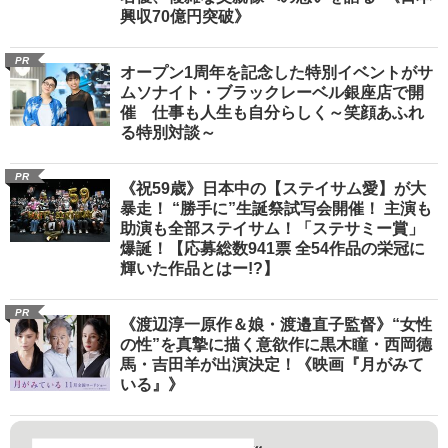
興収70億円突破》
PR
オープン1周年を記念した特別イベントがサ
ムソナイト・ブラックレーベル銀座店で開
催 仕事も人生も自分らしく～笑顔あふれ
る特別対談～
PR
《祝59歳》日本中の【ステイサム愛】が大
暴走！ “勝手に”生誕祭試写会開催！ 主演も
助演も全部ステイサム！「ステサミー賞」
爆誕！【応募総数941票 全54作品の栄冠に
輝いた作品とはー!?】
PR
《渡辺淳一原作＆娘・渡邉直子監督》“女性
の性”を真摯に描く意欲作に黒木瞳・西岡德
馬・吉田羊が出演決定！《映画『月がみて
いる』》