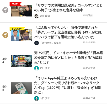
NEW
「サウナでの利用は想定外」コールマン“とと
のい椅子”が生まれた意外な経緯
10時間前
徳重 龍徳
「ぶん殴ってやりたい」背任で逮捕された
SCOOP!
「夢グループ」元企画宣伝部長（49）が壮絶
パワハラで部下を退職に追い込んでいた
2024/05/30
「週刊文春」編集部
売上2兆円、ドン・キホーテ創業者が「日本経
済を決定的にダメにした」と断言する“A級戦
4位
4
犯”とは？
2024/06/26
安田 隆夫
「そりゃApple純正よりめっちゃ安いわけ
だ」ダイソーで売り切れ続出“ジェネリック
5位
AirTag（1100円）”に潜む「致命的すぎる問
5
題点」
2025/07/25
山口 真弘