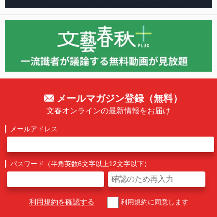
メールマガジン登録（無料）
文春オンラインの最新情報をお届け
メールアドレス
パスワード（半角英数6文字以上12文字以下）
利用規約を確認する
利用規約に同意します