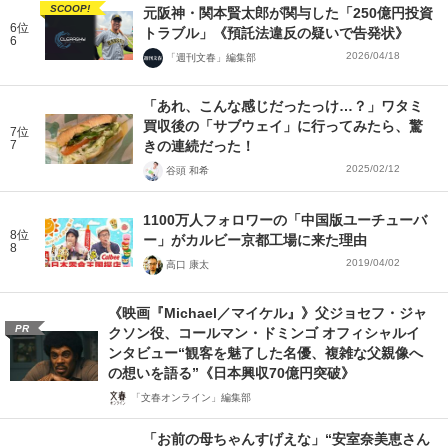
SCOOP!
元阪神・関本賢太郎が関与した「250億円投資
6位
トラブル」《預託法違反の疑いで告発状》
6
2026/04/18
「週刊文春」編集部
「あれ、こんな感じだったっけ…？」ワタミ
買収後の「サブウェイ」に行ってみたら、驚
7位
7
きの連続だった！
2025/02/12
谷頭 和希
1100万人フォロワーの「中国版ユーチューバ
8位
ー」がカルビー京都工場に来た理由
8
2019/04/02
高口 康太
《映画『Michael／マイケル』》父ジョセフ・ジャ
PR
クソン役、コールマン・ドミンゴ オフィシャルイ
ンタビュー“観客を魅了した名優、複雑な父親像へ
の想いを語る”《日本興収70億円突破》
「文春オンライン」編集部
「お前の母ちゃんすげえな」“安室奈美恵さん