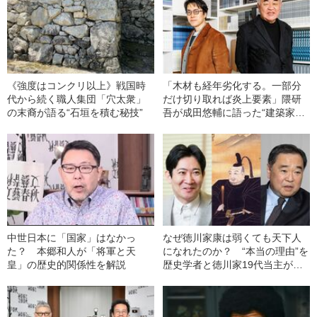
《強度はコンクリ以上》戦国時
「木材も経年劣化する。一部分
代から続く職人集団「穴太衆」
だけ切り取れば炎上要素」隈研
の末裔が語る“石垣を積む秘技”
吾が成田悠輔に語った“建築家の
宿命”
中世日本に「国家」はなかっ
なぜ徳川家康は弱くても天下人
た？ 本郷和人が「将軍と天
になれたのか？ “本当の理由”を
皇」の歴史的関係性を解説
歴史学者と徳川家19代当主が暴
く