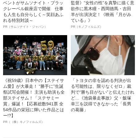
ベントがサムソナイト・ブラッ
監督》“女性の性”を真摯に描く意
クレーベル銀座店で開催 仕事
欲作に黒木瞳・西岡德馬・吉田
も人生も自分らしく～笑顔あふ
羊が出演決定！《映画『月がみ
れる特別対談～
ている』》
PR（サムソナイト・ジャパン）
PR（キノフィルムズ）
《祝59歳》日本中の【ステイサ
「トヨタの非を認める判決が出
ム愛】が大暴走！ “勝手に”生誕
る可能性は、限りなくゼロ」裁
祭試写会開催！ 主演も助演も全
判で“勝ち目がない”と伝えたけれ
部ステイサム！「ステサミー
ど…《池袋暴走事故》父・飯塚
賞」爆誕！【応募総数941票 全
幸三を説得できなかった「長男
54作品の栄冠に輝いた作品とは
の葛藤」
ー!?】
PR（（株）キノフィルムズ）