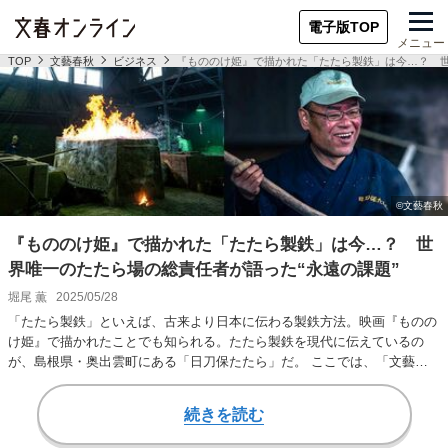
電子版TOP
メニュー
TOP
文藝春秋
ビジネス
『もののけ姫』で描かれた「たたら製鉄」は今…？ 世
『もののけ姫』で描かれた「たたら製鉄」は今…？ 世
界唯一のたたら場の総責任者が語った“永遠の課題”
堀尾 薫
2025/05/28
「たたら製鉄」といえば、古来より日本に伝わる製鉄方法。映画『ものの
け姫』で描かれたことでも知られる。たたら製鉄を現代に伝えているの
が、島根県・奥出雲町にある「日刀保たたら」だ。 ここでは、「文藝春
秋」2025年5月号…
続きを読む