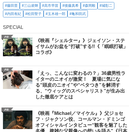
#藤田晋
#三山凌輝
#高市早苗
#後藤真希
#森岡毅
#城彰二
#内田有紀
#松田聖子
#玉木雄一郎
#亀和田武
SPECIAL
PR
《映画『シェルター』》ジェイソン・ステ
イサムがお盆を“打破”する!!《「眠眠打破」
コラボ》
PR
「えっ、こんなに変わるの？」36歳男性ラ
イターのニオイが激変！ 夏場に気にな
る“頭皮のニオイ”や“ベタつき”を解消す
る、“ウィッグのスペシャリスト”が生み出
した徹底ケアとは
PR
《映画『Michael／マイケル』》父ジョセ
フ・ジャクソン役、コールマン・ドミンゴ
オフィシャルインタビュー“観客を魅了した
名優、複雑な父親像への想いを語る”《日本