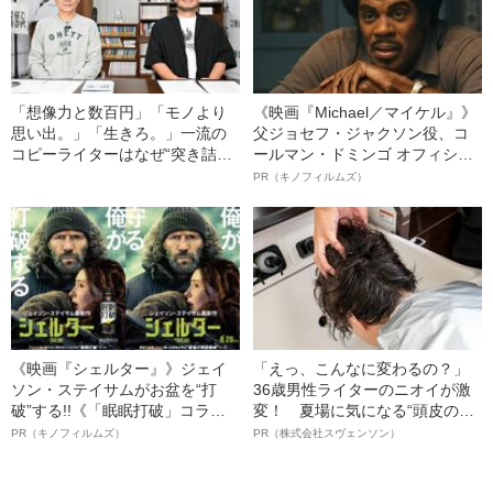
「想像力と数百円」「モノより
《映画『Michael／マイケル』》
思い出。」「生きろ。」一流の
父ジョセフ・ジャクソン役、コ
コピーライターはなぜ“突き詰め
ールマン・ドミンゴ オフィシャ
たシンプルな言葉”を大切にする
ルインタビュー“観客を魅了した
PR（キノフィルムズ）
のか？《糸井重里×小西利行》
名優、複雑な父親像への想いを
語る”《日本興収70億円突破》
《映画『シェルター』》ジェイ
「えっ、こんなに変わるの？」
ソン・ステイサムがお盆を“打
36歳男性ライターのニオイが激
破”する!!《「眠眠打破」コラ
変！ 夏場に気になる“頭皮のニ
ボ》
オイ”や“ベタつき”を解消す
PR（キノフィルムズ）
PR（株式会社スヴェンソン）
る、“ウィッグのスペシャリス
ト”が生み出した徹底ケアとは