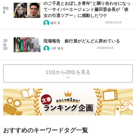
のご子息とおぼしき青年”と隣り合わせになっ
9位
て⋯サイバーエージェント藤田晋会長が「彼
9
女の引退ツアー」に感動したワケ
2025/12/13
藤田 晋
10
現場報告 銀行員がどんどん辞めている
位
2018/04/16
10
小野 展克
11位から20位を見る
おすすめのキーワードタグ一覧