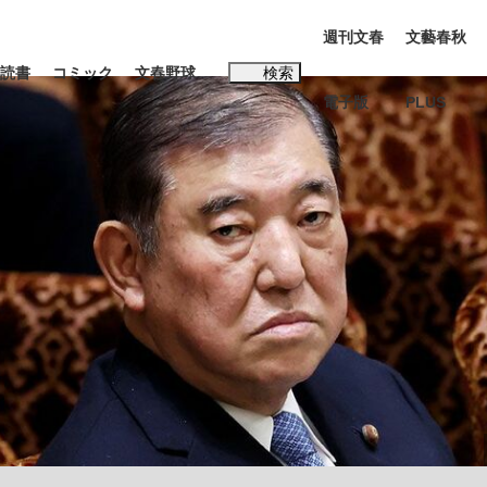
週刊文春
文藝春秋
読書
コミック
文春野球
検索
電子版
PLUS
インタビュー
読書
#松田聖子
む将棋
BC日本代表“敗戦”の真実 選手が明かす...