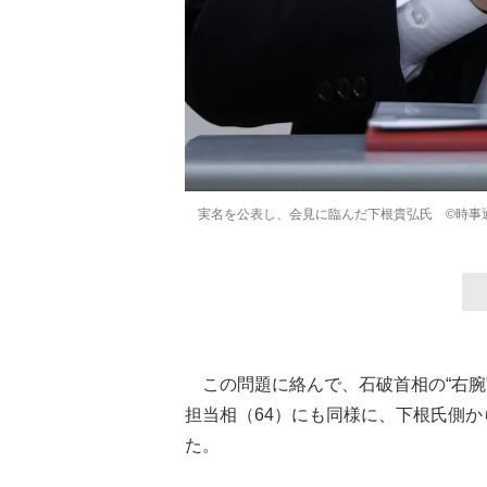
実名を公表し、会見に臨んだ下根貴弘氏 ©時事
この問題に絡んで、石破首相の“右腕
担当相（64）にも同様に、下根氏側
た。