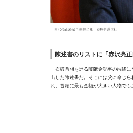
赤沢亮正経済再生担当相 ©時事通信社
陳述書のリストに「赤沢亮正
石破首相を巡る闇献金記事の端緒にな
出した陳述書だ。そこには父に命じら
れ、冒頭に最も金額が大きい人物でも