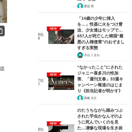
渡辺 清
「14歳の少年に挿入
を…」性器に火をつけ脅
NEW
迫、少女達はモップで…
6位
657人が死亡した韓国“最
6
悪の人権侵害”のおぞまし
すぎる実態
大山 くまお
“なかったこと”にされた
で提
ジャニー喜多川の性加
NEW
害、「週刊文春」33週キ
7位
7
ャンペーン報道のはじま
り《担当記者が明かす》
髙橋 大介
のたうちながら踏みつぶ
された芋虫かなんぞのよ
うに死んでいくのを見
NEW
た…凄惨な現場を生き抜
8位