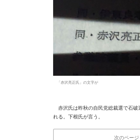
「赤沢亮正氏」の文字が
赤沢氏は昨秋の自民党総裁選で石破
れる。下根氏が言う。
次のページ