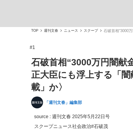
TOP
週刊文春
ニュース
スクープ
石破首相“300
#1
「敗因分析は一切聞かれなかった」侍ジャパン選
キングの誕生を、目撃せよ。
石破首相“3000万円闇
正大臣にも浮上する「闇
載」か〉
the Style
「週刊文春」編集部
source :
週刊文春 2025年5月22日号
「目標達成できなかったからと言って…」サッ
スクープ
ニュース
社会
政治
#石破茂