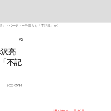
ない資産運用のすべて
疑惑」〈パーティー券購入を「不記載」か〉
#3
が悲しい」『北の国から』倉本聰氏（91...
赤沢亮
「不記
2025/05/14