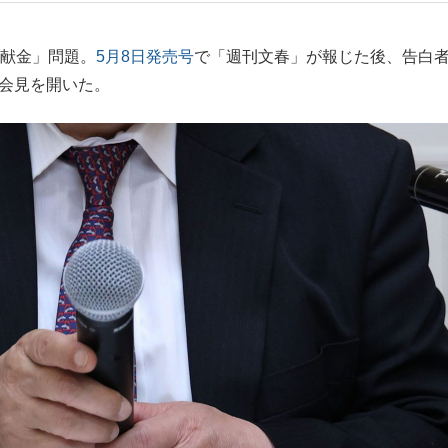
もっと見る
闇献金」問題。
5月8日発売号
で「週刊文春」が報じた後、告白
者会見を開いた。