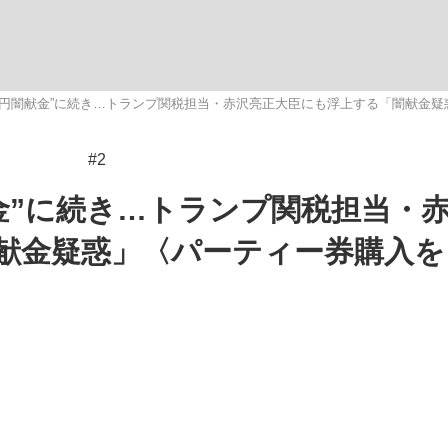
いまさら聞け
0万円闇献金”に続き…トランプ関税担当・赤沢亮正大臣にも浮上する「闇献金
#2
手が証言した“NPB聞...
「クマが悪者扱いされているの
献金”に続き…トランプ関税担当・
献金疑惑」〈パーティー券購入を
もっと見る
カー日本代表・森保一監督...