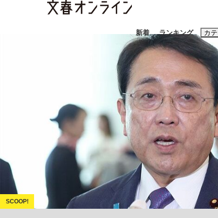
新着
ランキング
カテ
スクープ
ニュー
おすすめのキ
#藤田晋
#三
#玉木雄一郎
「90%は失敗する。でも…」本田圭佑が初め
終戦から81年