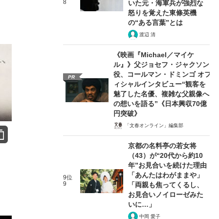
8
いた元・海軍兵が強烈な
怒りを覚えた東條英機
の“ある言葉”とは
渡辺 清
《映画『Michael／マイケ
ル』》父ジョセフ・ジャクソン
役、コールマン・ドミンゴ オフ
PR
ィシャルインタビュー“観客を
魅了した名優、複雑な父親像へ
の想いを語る”《日本興収70億
円突破》
「文春オンライン」編集部
京都の名料亭の若女将
（43）が“20代から約10
年”お見合いを続けた理由
「あんたはわがままや」
9位
9
「両親も焦ってくるし、
お見合いノイローゼみた
いに…」
中岡 愛子