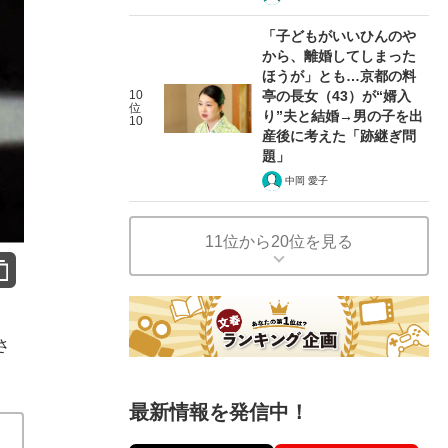
「子どもがいいひんのや
から、離婚してしまった
ほうが」とも…京都の料
10
亭の長女（43）が“婿入
位
り”夫と結婚→男の子を出
10
産後に考えた「跡継ぎ問
題」
中岡 愛子
11位から20位を見る
さ
最新情報を発信中！