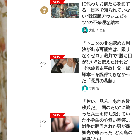
NEW
に代わりお前たちを罰す
る」日本で知られていな
い“韓国版アウシュビッ
ツ”の不条理な結末
大山 くまお
「トヨタの非を認める判
決が出る可能性は、限り
なくゼロ」裁判で“勝ち目
NEW
がない”と伝えたけれど…
4位
4
《池袋暴走事故》父・飯
塚幸三を説得できなかっ
た「長男の葛藤」
守田 哲
「おい、見ろ、あれも敗
残兵だ」“国のため”に戦
った兵士を待ち受けてい
NEW
た小学生の心無い嘲笑…
5位
5
戦争に翻弄された男が帰
郷先で味わった“どん底の
屈辱”とは