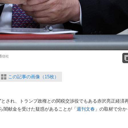
通信社
この記事の画像（15枚）
”とされ、トランプ政権との関税交渉役でもある赤沢亮正経済
から闇献金を受けた疑惑があることが「
週刊文春
」の取材で分か