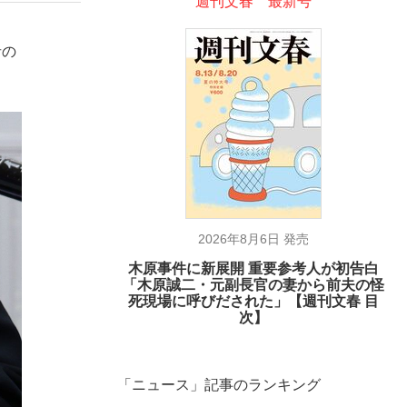
週刊文春 最新号
者の
2026年8月6日 発売
木原事件に新展開 重要参考人が初告白
「木原誠二・元副長官の妻から前夫の怪
死現場に呼びだされた」【週刊文春 目
次】
「ニュース」記事のランキング