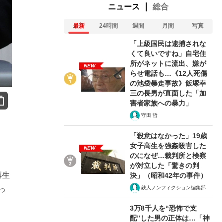
ニュース
総合
最新
24時間
週間
月間
写真
「上級国民は逮捕されな
くて良いですね」自宅住
所がネットに流出、嫌が
NEW
らせ電話も…《12人死傷
の池袋暴走事故》飯塚幸
三の長男が直面した「加
害者家族への暴力」
守田 哲
「殺意はなかった」19歳
女子高生を強姦殺害した
NEW
のになぜ…裁判所と検察
が対立した「驚きの判
再生
決」（昭和42年の事件）
鉄人ノンフィクション編集部
っ
3万8千人を“恐怖で支
配”した男の正体は…「神