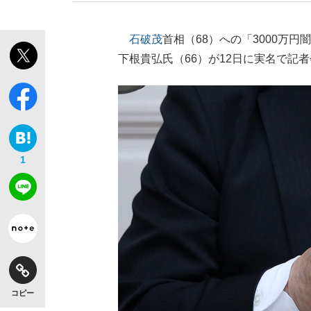
石破茂
首相（68）への「3000万円
下根貴弘氏（66）が12日に実名で記
1
コピー