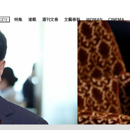
ゴリ
特集
連載
週刊文春
文藝春秋
WOMAN
CINEMA
キーワード入力
ス
エンタメ
ライフ
ビジネス
ーワードタグ一覧
山凌輝
#高市早苗
#後藤真希
#森岡毅
#城彰二
#内田有紀
観る将棋、読
#亀和田武
て明かした日本代表監督に...
「最悪の空気のまま解散」W