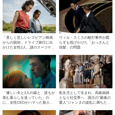
「美しく悲しいレズビアン映画
ウィル・スミスの殴打事件が図
からの脱却」ドライブ旅行に出
らずも投げかけた「おっさんと
かけた女性2人…謎のスーツケー
頭髪」の問題
スの中身は 「ドライブアウェ
イ・ドールズ」を採点！
「優しい夫と2人の娘と、誰もが
私生児として生まれ、高級娼婦
羨む暮らしを送っていた」の
となり社交界へ…国王の“最後の
に…女性CEOがハマった新人イ
愛人”ジャンヌの波乱に満ちた生
ンターンとの“危険な駆け引き”
涯 「ジャンヌ・デュ・バリ
「ベイビーガール」を採点！
ー 国王最期の愛人」を採点！