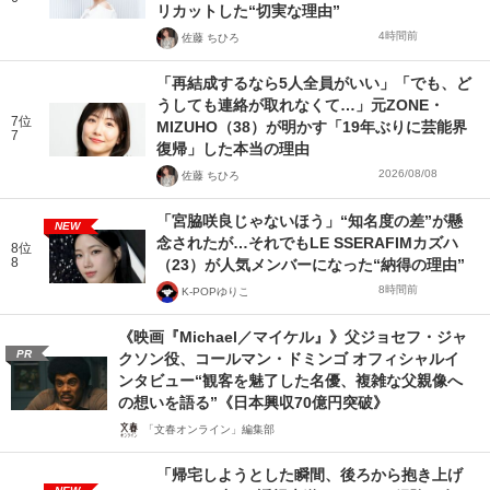
リカットした“切実な理由”
4時間前
佐藤 ちひろ
「再結成するなら5人全員がいい」「でも、ど
うしても連絡が取れなくて…」元ZONE・
7位
MIZUHO（38）が明かす「19年ぶりに芸能界
7
復帰」した本当の理由
2026/08/08
佐藤 ちひろ
「宮脇咲良じゃないほう」“知名度の差”が懸
NEW
念されたが…それでもLE SSERAFIMカズハ
8位
8
（23）が人気メンバーになった“納得の理由”
8時間前
K-POPゆりこ
《映画『Michael／マイケル』》父ジョセフ・ジャ
PR
クソン役、コールマン・ドミンゴ オフィシャルイ
ンタビュー“観客を魅了した名優、複雑な父親像へ
の想いを語る”《日本興収70億円突破》
「文春オンライン」編集部
「帰宅しようとした瞬間、後ろから抱き上げ