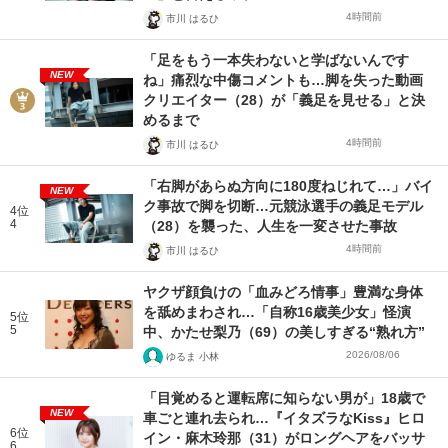
4時間前
市川 はるひ
「足をもう一本失わないと学ばないんです
NEW
ね」痛烈な中傷コメントも…脚を失った動画
クリエイター（28）が「義足を見せる」と決
めるまで
4時間前
市川 はるひ
「右脚があらぬ方向に180度ねじれて…」バイ
NEW
ク事故で脚を切断…元競泳選手の義足モデル
4位
4
（28）を襲った、人生を一変させた事故
4時間前
市川 はるひ
ヤクザ顔負けの「血みどろ情事」豊満な身体
を舐めまわされ…「自称16歳美少女」怪演
5位
5
中、かたせ梨乃（69）の美しすぎる“熟れ方”
2026/08/06
ゆるま 小林
「目覚めると運転席に知らない男が」18歳で
NEW
車ごと連れ去られ…『イタズラなKiss』ヒロ
6位
イン・麻木玲那（31）がロングヘアをバッサ
6