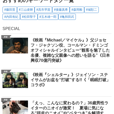
おすすめのキーワードタグ一覧
#藤田晋
#三山凌輝
#高市早苗
#後藤真希
#森岡毅
#城彰二
#内田有紀
#松田聖子
#玉木雄一郎
#亀和田武
SPECIAL
PR
《映画『Michael／マイケル』》父ジョセ
フ・ジャクソン役、コールマン・ドミンゴ
オフィシャルインタビュー“観客を魅了した
名優、複雑な父親像への想いを語る”《日本
興収70億円突破》
PR
《映画『シェルター』》ジェイソン・ステ
イサムがお盆を“打破”する!!《「眠眠打破」
コラボ》
PR
「えっ、こんなに変わるの？」36歳男性ラ
イターのニオイが激変！ 夏場に気にな
る“頭皮のニオイ”や“ベタつき”を解消す