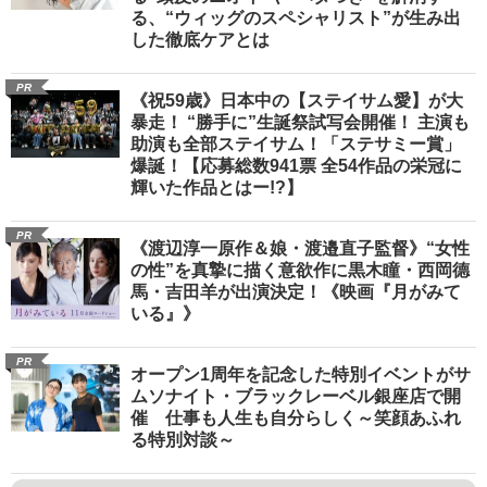
る、“ウィッグのスペシャリスト”が生み出
した徹底ケアとは
PR
《祝59歳》日本中の【ステイサム愛】が大
暴走！ “勝手に”生誕祭試写会開催！ 主演も
助演も全部ステイサム！「ステサミー賞」
爆誕！【応募総数941票 全54作品の栄冠に
輝いた作品とはー!?】
PR
《渡辺淳一原作＆娘・渡邉直子監督》“女性
の性”を真摯に描く意欲作に黒木瞳・西岡德
馬・吉田羊が出演決定！《映画『月がみて
いる』》
PR
オープン1周年を記念した特別イベントがサ
ムソナイト・ブラックレーベル銀座店で開
催 仕事も人生も自分らしく～笑顔あふれ
る特別対談～