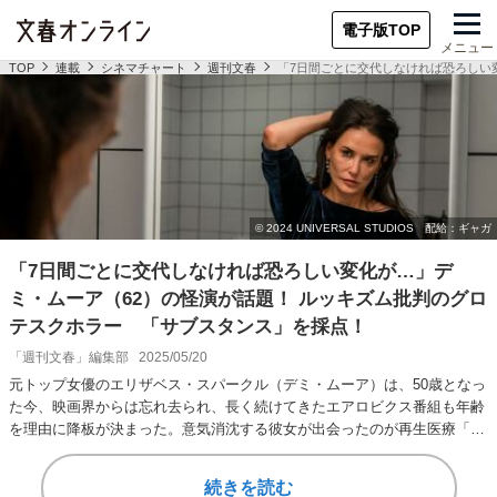
電子版TOP
メニュー
TOP
連載
シネマチャート
週刊文春
「7日間ごとに交代しなければ恐ろしい
「7日間ごとに交代しなければ恐ろしい変化が…」デ
ミ・ムーア（62）の怪演が話題！ ルッキズム批判のグロ
テスクホラー 「サブスタンス」を採点！
「週刊文春」編集部
2025/05/20
元トップ女優のエリザベス・スパークル（デミ・ムーア）は、50歳となっ
た今、映画界からは忘れ去られ、長く続けてきたエアロビクス番組も年齢
を理由に降板が決まった。意気消沈する彼女が出会ったのが再生医療「サ
ブスタンス」。…
続きを読む