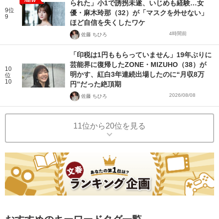
NEW
られた」小1で誘拐未遂、いじめも経験…女
9位
優・麻木玲那（32）が「マスクを外せない」
9
ほど自信を失くしたワケ
4時間前
佐藤 ちひろ
「印税は1円ももらっていません」19年ぶりに
芸能界に復帰したZONE・MIZUHO（38）が
10
明かす、紅白3年連続出場したのに“月収8万
位
10
円”だった絶頂期
2026/08/08
佐藤 ちひろ
11位から20位を見る