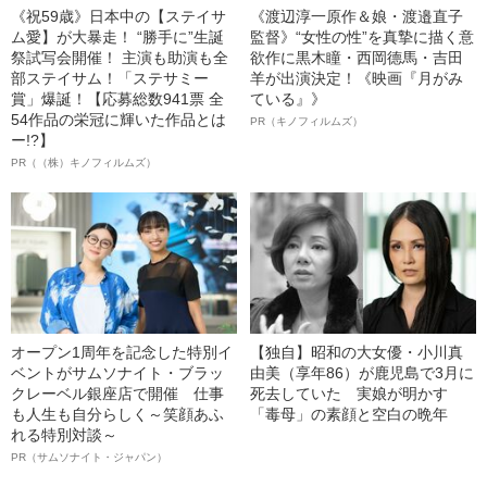
《祝59歳》日本中の【ステイサ
《渡辺淳一原作＆娘・渡邉直子
ム愛】が大暴走！ “勝手に”生誕
監督》“女性の性”を真摯に描く意
祭試写会開催！ 主演も助演も全
欲作に黒木瞳・西岡德馬・吉田
部ステイサム！「ステサミー
羊が出演決定！《映画『月がみ
賞」爆誕！【応募総数941票 全
ている』》
54作品の栄冠に輝いた作品とは
PR（キノフィルムズ）
ー!?】
PR（（株）キノフィルムズ）
オープン1周年を記念した特別イ
【独自】昭和の大女優・小川真
ベントがサムソナイト・ブラッ
由美（享年86）が鹿児島で3月に
クレーベル銀座店で開催 仕事
死去していた 実娘が明かす
も人生も自分らしく～笑顔あふ
「毒母」の素顔と空白の晩年
れる特別対談～
PR（サムソナイト・ジャパン）