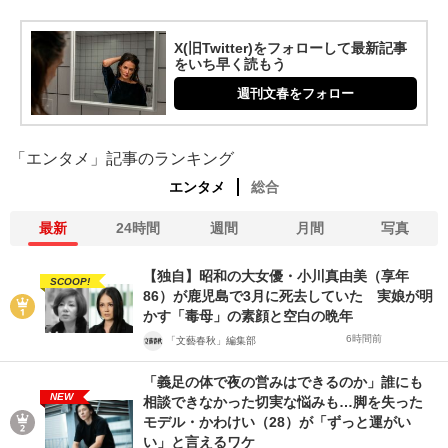
X(旧Twitter)をフォローして最新記事
をいち早く読もう
週刊文春をフォロー
「エンタメ」記事のランキング
エンタメ
総合
最新
24時間
週間
月間
写真
【独自】昭和の大女優・小川真由美（享年
SCOOP!
86）が鹿児島で3月に死去していた 実娘が明
かす「毒母」の素顔と空白の晩年
6時間前
「文藝春秋」編集部
「義足の体で夜の営みはできるのか」誰にも
NEW
相談できなかった切実な悩みも…脚を失った
モデル・かわけい（28）が「ずっと運がい
い」と言えるワケ