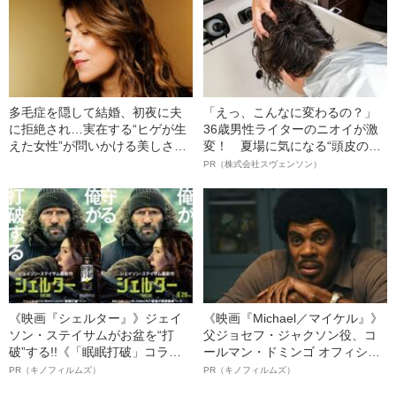
多毛症を隠して結婚、初夜に夫
「えっ、こんなに変わるの？」
に拒絶され…実在する“ヒゲが生
36歳男性ライターのニオイが激
えた女性”が問いかける美しさの
変！ 夏場に気になる“頭皮のニ
基準
オイ”や“ベタつき”を解消す
PR（株式会社スヴェンソン）
る、“ウィッグのスペシャリス
ト”が生み出した徹底ケアとは
《映画『シェルター』》ジェイ
《映画『Michael／マイケル』》
ソン・ステイサムがお盆を“打
父ジョセフ・ジャクソン役、コ
破”する!!《「眠眠打破」コラ
ールマン・ドミンゴ オフィシャ
ボ》
ルインタビュー“観客を魅了した
PR（キノフィルムズ）
PR（キノフィルムズ）
名優、複雑な父親像への想いを