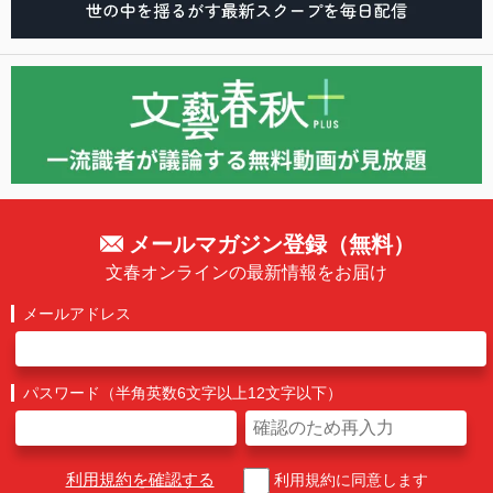
メールマガジン登録（無料）
文春オンラインの最新情報をお届け
メールアドレス
パスワード（半角英数6文字以上12文字以下）
利用規約を確認する
利用規約に同意します