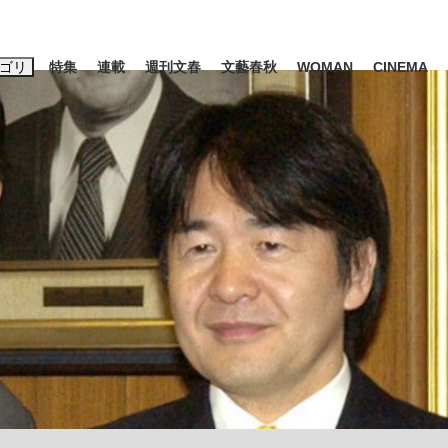
ゴリ
特集
連載
週刊文春
文藝春秋
WOMAN
CINEMA
キーワード入力
ス
エンタメ
ライフ
ビジネス
ーワードタグ一覧
山凌輝
#高市早苗
#後藤真希
#森岡毅
#城彰二
#内田有紀
#亀和田武
み会、JIN→伊豆の...
「90%は失敗する。でも…」
日本生まれの