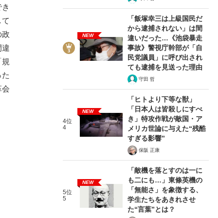
でき
「飯塚幸三は上級国民だ
して
から逮捕されない」は間
の政
NEW
違いだった…《池袋暴走
事故》警視庁幹部が「自
間違
民党議員」に呼び出され
「規
ても逮捕を見送った理由
った
守田 哲
革会
「ヒトより下等な獣」
「日本人は皆殺しにすべ
NEW
き」特攻作戦が敵国・ア
4位
4
メリカ世論に与えた“残酷
すぎる影響”
保阪 正康
「敵機を落とすのは一に
も二にも…」東條英機の
NEW
「無能さ」を象徴する、
5位
5
学生たちをあきれさせ
た“言葉”とは？