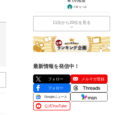
本での生活
小泉 なつみ
11位から20位を見る
最新情報を発信中！
フォロー
メルマガ登録
フォロー
Googleニュース
公式YouTube