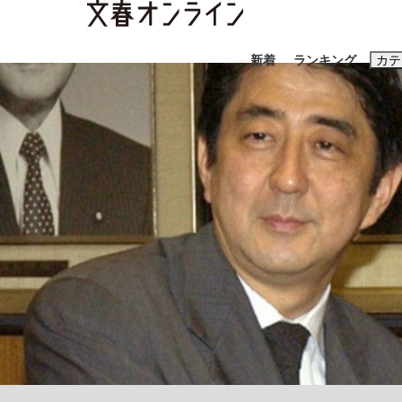
新着
ランキング
カテ
スクープ
ニュー
おすすめのキ
#藤田晋
#三
#玉木雄一郎
《BTS厳戒トーキョー滞在記》RM→渋谷で飲
終戦から81年