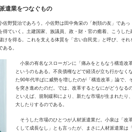
派遣業をつなぐもの
もっと見る
もっと見る
小佐野賢治であろう。小佐野は田中角栄の「刎頚の友」であっ
を得ていく。土建国家、族議員、政・財・官の癒着、こうした
儲けを得る。これを支える体質を「古い自民党」と呼び、それ
である。
小泉の有名なスローガンに「痛みをともなう構造改
というのもある。不良債権などで経済が立ち行かなく
た90年代半ばに威勢を増したのが「構造改革」論で、
を突き進めたのだ。では、改革するとなにがどうなる
といえば、規制緩和により、新たな市場が生まれたり
大したりするのである。
そうした市場のひとつが人材派遣業だ。小泉は「改
くして成長なし」とも言ったが、まさに人材派遣業は