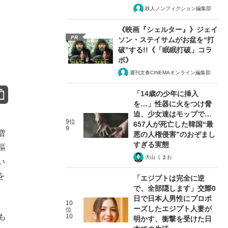
鉄人ノンフィクション編集部
《映画『シェルター』》ジェイ
PR
ソン・ステイサムがお盆を“打
破”する!!《「眠眠打破」コラ
ボ》
週刊文春CINEMAオンライン編集部
「14歳の少年に挿入
を…」性器に火をつけ脅
迫、少女達はモップで…
9位
657人が死亡した韓国“最
9
増
悪の人権侵害”のおぞまし
すぎる実態
謳
大山 くまお
い
を
「エジプトは完全に逆
で、全部隠します」交際0
日で日本人男性にプロポ
10
ーズしたエジプト人妻が
位
も
10
明かす、衝撃を受けた日