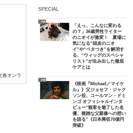
SPECIAL
PR
「えっ、こんなに変わる
の？」36歳男性ライター
のニオイが激変！ 夏場に
気になる“頭皮のニオ
イ”や“ベタつき”を解消す
る、“ウィッグのスペシャ
リスト”が生み出した徹底
ケアとは
文春オンラ
PR
《映画『Michael／マイケ
ル』》父ジョセフ・ジャク
ソン役、コールマン・ドミ
ンゴ オフィシャルインタ
ビュー“観客を魅了した名
優、複雑な父親像への想い
を語る”《日本興収70億円
突破》