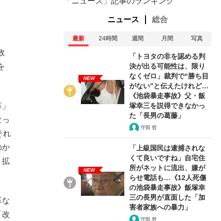
「ニュース」記事のランキング
ニュース
総合
最新
24時間
週間
月間
写真
政
「トヨタの非を認める判
決が出る可能性は、限り
を
なくゼロ」裁判で“勝ち目
NEW
がない”と伝えたけれど…
《池袋暴走事故》父・飯
塚幸三を説得できなかっ
革」
た「長男の葛藤」
なっ
守田 哲
それ
のか
「上級国民は逮捕されな
くて良いですね」自宅住
、拡
所がネットに流出、嫌が
NEW
らせ電話も…《12人死傷
の池袋暴走事故》飯塚幸
三の長男が直面した「加
革な
害者家族への暴力」
「改
守田 哲