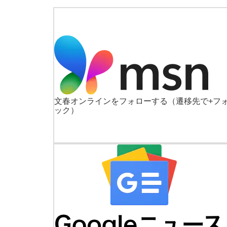
文春オンラインをフォローする
（遷移先で+フ
ック）