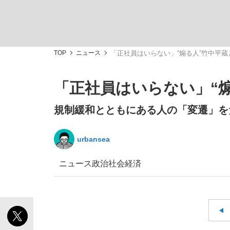
TOP
ニュース
「正社員はいらない」“煽る人”竹中平
「正社員はいらない」“
「最悪の空気のまま解散」WBC日本代表“敗戦
私のあのとき、私のいま
規制緩和とともにある人の「変遷」を
urbansea
ニュース
政治
社会
経済
「クマが悪者扱いされているのが悲しい」『北
キングの誕生を、目撃せよ。