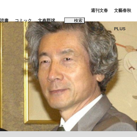
週刊文春
文藝春秋
読書
コミック
文春野球
検索
電子版
PLUS
インタビュー
読書
#松田聖子
本田圭佑が初めて明かした日本代表監督に...
K-POPアイドルたち