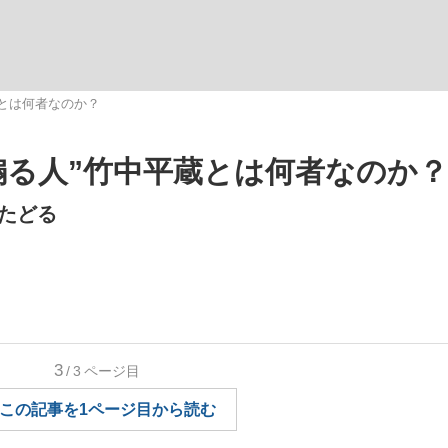
観る将棋、読
蔵とは何者なのか？
煽る人”竹中平蔵とは何者なのか？
”の真実 選手が明かす...
「敗因分析は一切聞かれなか
たどる
3
/3
ページ目
この記事を1ページ目から読む
の国から』倉本聰氏（91...