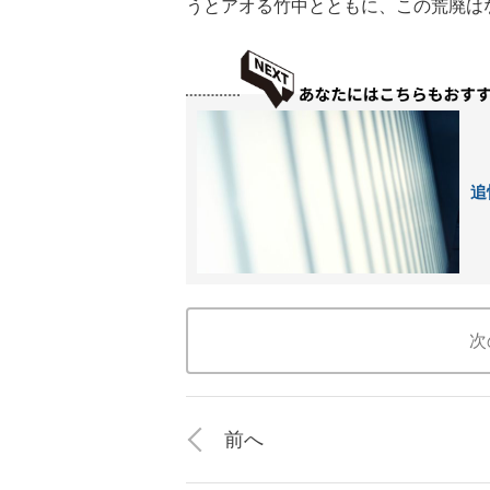
うとアオる竹中とともに、この荒廃は
追
次
前へ