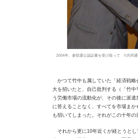
2004年、参院選公認証書を受け取って ©共同
かつて竹中も属していた「経済戦略
大を招いたと、自己批判する（「竹中平
う労働市場の流動化が、その後に派遣
に答えることなく、すべてを市場まか
も招いてしまった。それがこの十年の
それから更に10年近くが経とうとし