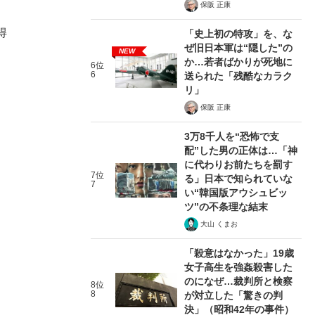
保阪 正康
得
「史上初の特攻」を、な
ぜ旧日本軍は“隠した”の
NEW
か…若者ばかりが死地に
6位
6
送られた「残酷なカラク
リ」
保阪 正康
3万8千人を“恐怖で支
配”した男の正体は…「神
に代わりお前たちを罰す
7位
る」日本で知られていな
7
い“韓国版アウシュビッ
ツ”の不条理な結末
大山 くまお
「殺意はなかった」19歳
女子高生を強姦殺害した
のになぜ…裁判所と検察
8位
8
が対立した「驚きの判
決」（昭和42年の事件）