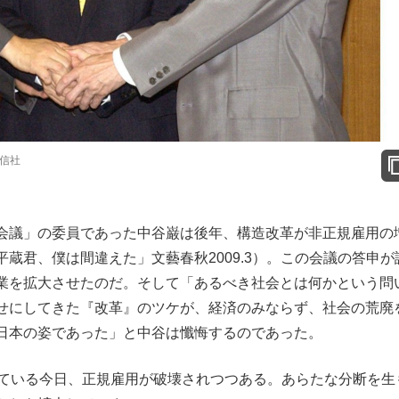
通信社
会議」の委員であった中谷巌は後年、構造改革が非正規雇用の
蔵君、僕は間違えた」文藝春秋2009.3）。この会議の答申が
業を拡大させたのだ。そして「あるべき社会とは何かという問
せにしてきた『改革』のツケが、経済のみならず、社会の荒廃
日本の姿であった」と中谷は懺悔するのであった。
ている今日、正規雇用が破壊されつつある。あらたな分断を生