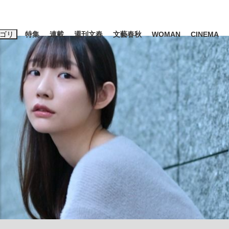
ゴリ
特集
連載
週刊文春
文藝春秋
WOMAN
CINEMA
キーワード入力
ス
エンタメ
ライフ
ビジネス
ーワードタグ一覧
山凌輝
#高市早苗
#後藤真希
#森岡毅
#城彰二
#内田有紀
観る将棋、読
#亀和田武
て明かした日本代表監督に...
「最悪の空気のまま解散」W