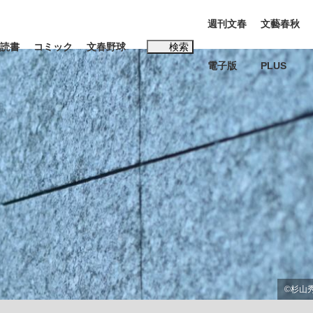
週刊文春
文藝春秋
読書
コミック
文春野球
検索
電子版
PLUS
インタビュー
読書
#松田聖子
む将棋
BC日本代表“敗戦”の真実 選手が明かす...