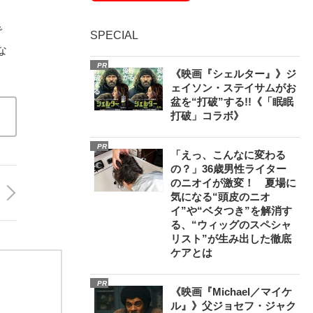
で
SPECIAL
な
PR
《映画『シェルター』》ジ
ェイソン・ステイサムがお
盆を“打破”する!!《「眠眠
打破」コラボ》
PR
「えっ、こんなに変わる
の？」36歳男性ライター
のニオイが激変！ 夏場に
気になる“頭皮のニオ
イ”や“ベタつき”を解消す
る、“ウィッグのスペシャ
リスト”が生み出した徹底
ケアとは
PR
《映画『Michael／マイケ
ル』》父ジョセフ・ジャク