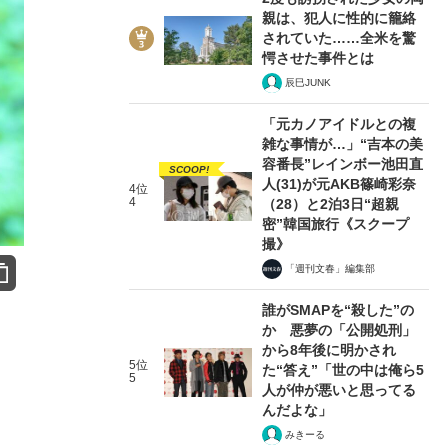
親は、犯人に性的に籠絡
されていた……全米を驚
愕させた事件とは
辰巳JUNK
「元カノアイドルとの複
雑な事情が…」“吉本の美
容番長”レインボー池田直
SCOOP!
人(31)が元AKB篠崎彩奈
4位
4
（28）と2泊3日“超親
密”韓国旅行《スクープ
撮》
「週刊文春」編集部
誰がSMAPを“殺した”の
か 悪夢の「公開処刑」
から8年後に明かされ
5位
た“答え”「世の中は俺ら5
5
人が仲が悪いと思ってる
んだよな」
みきーる