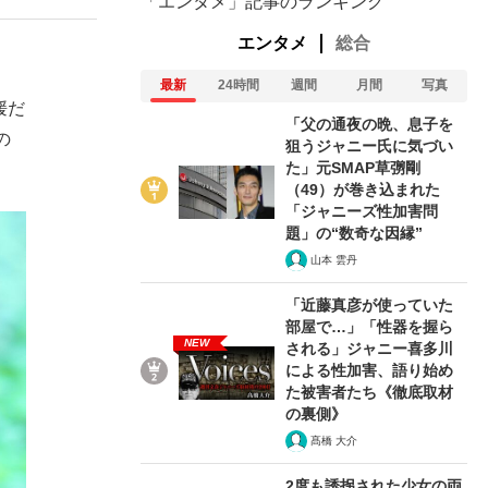
「エンタメ」記事のランキング
エンタメ
総合
最新
24時間
週間
月間
写真
媛だ
「父の通夜の晩、息子を
の
狙うジャニー氏に気づい
た」元SMAP草彅剛
（49）が巻き込まれた
「ジャニーズ性加害問
題」の“数奇な因縁”
山本 雲丹
「近藤真彦が使っていた
部屋で…」「性器を握ら
NEW
される」ジャニー喜多川
による性加害、語り始め
た被害者たち《徹底取材
の裏側》
髙橋 大介
2度も誘拐された少女の両