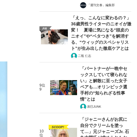
「週刊文春」編集部
「えっ、こんなに変わるの？」
36歳男性ライターのニオイが激
PR
変！ 夏場に気になる“頭皮の
ニオイ”や“ベタつき”を解消す
る、“ウィッグのスペシャリス
ト”が生み出した徹底ケアとは
二瓶 仁志
「パートナーが一晩中セ
ックスしていて寝られな
い」と解散に至った女子
9位
ペアも…オリンピック選
9
手村の“知られざる性事
情”とは
辰巳JUNK
「ジャニーさんがお尻に
自分でクリームを塗っ
SCOOP!
10
て…」元ジャニーズJr. 石
位