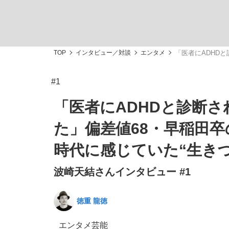
TOP
インタビュー／対談
エンタメ
「医者にADHD
#1
「敗因分析は一切聞かれなかった」侍ジャパン選
キングの誕生を、目撃せよ。
「医者にADHDと診断
た」偏差値68・早稲田卒
時代に感じていた“生き
波崎天結さんインタビュー #1
the Style
徳重 龍徳
「目標達成できなかったからと言って…」サッ
エンタメ
芸能