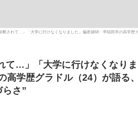
いまさら聞け
と診断されて…」「大学に行けなくなりました」偏差値68・早稲田卒の高学歴グ
手が証言した“NPB聞...
「クマが悪者扱いされているの
されて…」「大学に行けなくなり
の高学歴グラドル（24）が語る
づらさ”
もっと見る
カー日本代表・森保一監督...