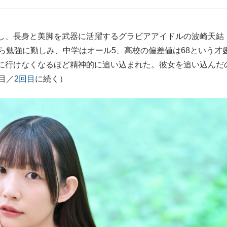
もっと見る
し、長身と美脚を武器に活躍するグラビアアイドルの波崎天結
ら勉強に勤しみ、中学はオール5、高校の偏差値は68という才
に行けなくなるほど精神的に追い込まれた。彼女を追い込んだ
目／
2回目
に続く）