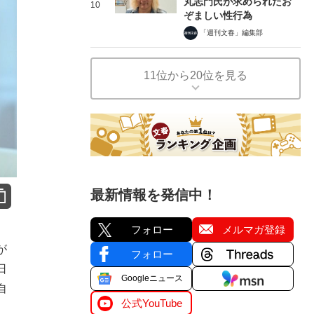
丸志門氏が求められたお
10
ぞましい性行為
「週刊文春」編集部
11位から20位を見る
最新情報を発信中！
フォロー
メルマガ登録
が
フォロー
日
Googleニュース
自
公式YouTube