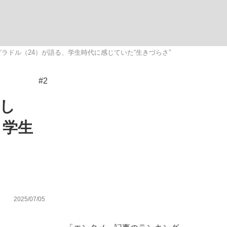
ない資産運用のすべて
ラドル（24）が語る、学生時代に感じていた“生きづらさ”
#2
が悲しい」『北の国から』倉本聰氏（91...
まし
、学生
2025/07/05