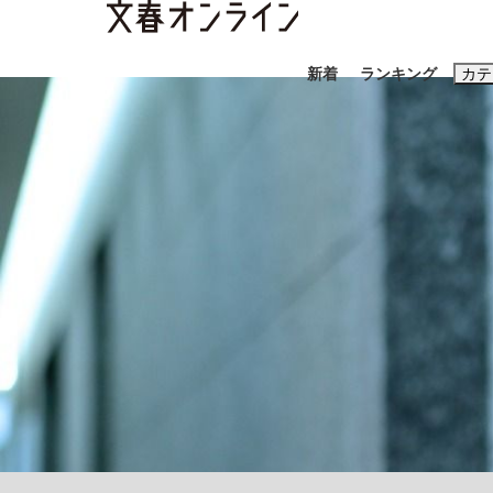
新着
ランキング
カテ
スクープ
ニュー
おすすめのキ
#藤田晋
#三
#玉木雄一郎
「90%は失敗する。でも…」本田圭佑が初め
終戦から81年