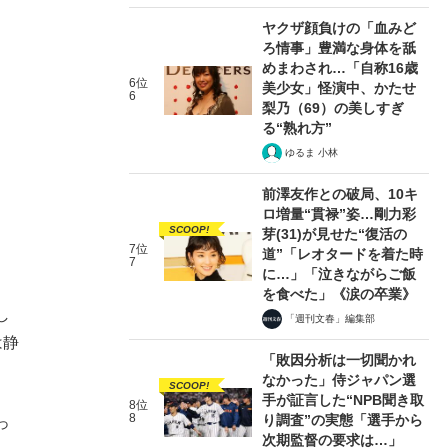
ヤクザ顔負けの「血みど
ろ情事」豊満な身体を舐
めまわされ…「自称16歳
6位
美少女」怪演中、かたせ
6
梨乃（69）の美しすぎ
る“熟れ方”
ゆるま 小林
前澤友作との破局、10キ
ロ増量“貫禄”姿…剛力彩
SCOOP!
芽(31)が見せた“復活の
7位
道”「レオタードを着た時
7
に…」「泣きながらご飯
を食べた」《涙の卒業》
し
「週刊文春」編集部
は静
「敗因分析は一切聞かれ
なかった」侍ジャパン選
SCOOP!
手が証言した“NPB聞き取
8位
8
り調査”の実態「選手から
っ
次期監督の要求は…」