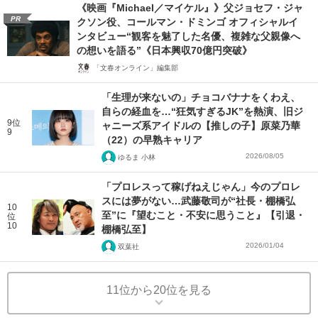
《映画『Michael／マイケル』》父ジョセフ・ジャ
PR
クソン役、コールマン・ドミンゴ オフィシャルイ
ンタビュー“観客を魅了した名優、複雑な父親像へ
の想いを語る”《日本興収70億円突破》
「文春オンライン」編集部
「生理が来ないの」チョコバナナをくわえ、
自らの経血を…“狂気すぎるJK”を熱演、旧ジ
9位
ャニーズ系アイドルの【推しの子】原菜乃華
9
（22）の早熟キャリア
2026/08/05
ゆるま 小林
「プロレスって稼げねえじゃん」今のプロレ
スには夢がない…武藤敬司が“社長・棚橋弘
10
至”に『望むこと・不安に思うこと』【引退・
位
10
棚橋弘至】
2026/01/04
双葉社
11位から20位を見る