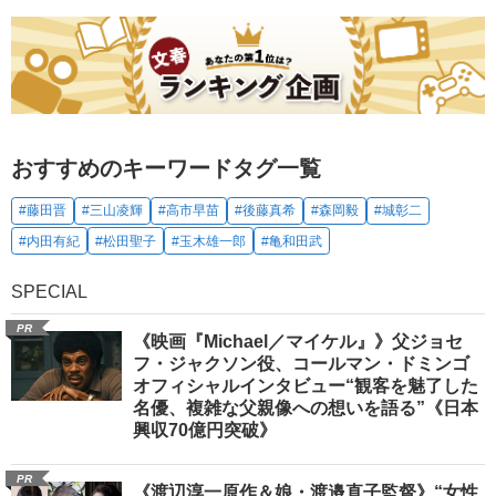
おすすめのキーワードタグ一覧
#藤田晋
#三山凌輝
#高市早苗
#後藤真希
#森岡毅
#城彰二
#内田有紀
#松田聖子
#玉木雄一郎
#亀和田武
SPECIAL
PR
《映画『Michael／マイケル』》父ジョセ
フ・ジャクソン役、コールマン・ドミンゴ
オフィシャルインタビュー“観客を魅了した
名優、複雑な父親像への想いを語る”《日本
興収70億円突破》
PR
《渡辺淳一原作＆娘・渡邉直子監督》“女性