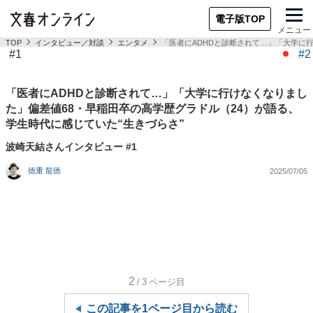
電子版TOP
メニュー
TOP
インタビュー／対談
エンタメ
「医者にADHDと診断されて…」「大学に
#1
#2
「医者にADHDと診断されて…」「大学に行けなくなりまし
た」偏差値68・早稲田卒の高学歴グラドル（24）が語る、
学生時代に感じていた“生きづらさ”
波崎天結さんインタビュー #1
徳重 龍徳
2025/07/05
2
/3
ページ目
この記事を1ページ目から読む