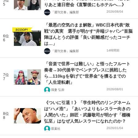
5位
5
りあと連日密会《直撃後にもホテルへ…》
2026/08/04
「週刊文春」編集部
「最悪の空気のまま解散」WBC日本代表“敗
SCOOP!
戦”の真実 選手が明かす“井端ジャパン”首脳
6位
陣ほんとうの評価「良い距離感だったコーチ
6
は…」
14時間前
「週刊文春」編集部
「音楽で世界一は難しい」と悟ったフルート
奏者→30代後半でベンチプレスに挑戦した
7位
ら…110kgを挙げて“世界金”を獲るまでの
7
「人生逆転劇」
2026/08/01
我妻 弘崇
《ついに引退！》「学生時代のリングネーム
は“ハメ浩”」「あいつよりもレスラー向きの
8位
人間がいた」師匠・武藤敬司が明かす「棚橋
8
弘至」はなぜ人気レスラーになれたのか？
2026/01/04
双葉社