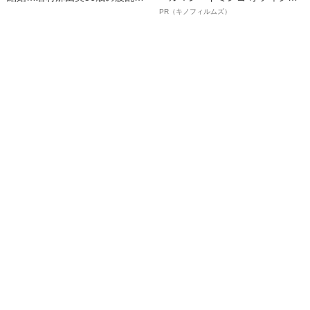
丈
ルインタビュー“観客を魅了した
PR（キノフィルムズ）
名優、複雑な父親像への想いを
語る”《日本興収70億円突破》