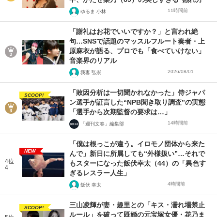
11時間前
ゆるま 小林
「謝礼はお花でいいですか？」と言われ絶
句…SNSで話題のマッスルフルート奏者・上
原麻衣が語る、プロでも「食べていけない」
音楽界のリアル
2026/08/01
我妻 弘崇
「敗因分析は一切聞かれなかった」侍ジャパ
SCOOP!
ン選手が証言した“NPB聞き取り調査”の実態
「選手から次期監督の要求は…」
14時間前
「週刊文春」編集部
「僕は根っこが違う。イロモノ団体から来た
NEW
んで」新日に所属しても“外様扱い”…それで
4位
もスターになった飯伏幸太（44）の「異色す
4
ぎるレスラー人生」
4時間前
飯伏 幸太
三山凌輝が妻・趣里との「キス・濡れ場禁止
SCOOP!
ルール」を破って既婚の元宝塚女優・花乃ま