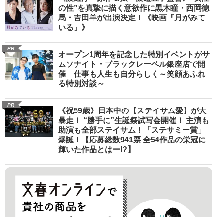
の性”を真摯に描く意欲作に黒木瞳・西岡德
馬・吉田羊が出演決定！《映画『月がみて
いる』》
PR
オープン1周年を記念した特別イベントがサ
ムソナイト・ブラックレーベル銀座店で開
催 仕事も人生も自分らしく～笑顔あふれ
る特別対談～
PR
《祝59歳》日本中の【ステイサム愛】が大
暴走！ “勝手に”生誕祭試写会開催！ 主演も
助演も全部ステイサム！「ステサミー賞」
爆誕！【応募総数941票 全54作品の栄冠に
輝いた作品とはー!?】