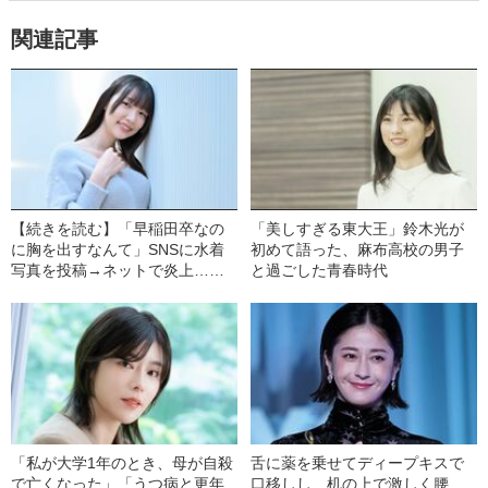
関連記事
【続きを読む】「早稲田卒なの
「美しすぎる東大王」鈴木光が
に胸を出すなんて」SNSに水着
初めて語った、麻布高校の男子
写真を投稿→ネットで炎上…偏
と過ごした青春時代
差値68の高学歴グラドル（24）
が、グラビアアイドルへの偏見
に思うこと
「私が大学1年のとき、母が自殺
舌に薬を乗せてディープキスで
で亡くなった」「うつ病と更年
口移しし、机の上で激しく腰