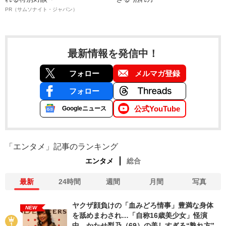
PR（サムソナイト・ジャパン）
最新情報を発信中！
フォロー
メルマガ登録
フォロー
公式YouTube
Googleニュース
「エンタメ」記事のランキング
エンタメ
総合
最新
24時間
週間
月間
写真
ヤクザ顔負けの「血みどろ情事」豊満な身体
NEW
を舐めまわされ…「自称16歳美少女」怪演
中、かたせ梨乃（69）の美しすぎる“熟れ方”