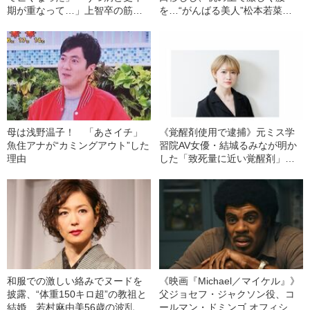
期が重なって…」上智卒の筋ト
を…“がんばる美人”松本若菜
レコスプレイヤー（27）が明か
（40）の飾らない女優人生
す、“優しい母親”が自ら命を絶っ
た経緯
母は浅野温子！ 「あさイチ」
《覚醒剤使用で逮捕》元ミス学
魚住アナが“カミングアウト”した
習院AV女優・結城るみなが明か
理由
した「致死量に近い覚醒剤」を
使用していた“きっかけ”と”ある
男との出会い”
和服での激しい絡みでヌードを
《映画『Michael／マイケル』》
披露、“体重150キロ超”の教祖と
父ジョセフ・ジャクソン役、コ
結婚…若村麻由美56歳の波乱万
ールマン・ドミンゴ オフィシャ