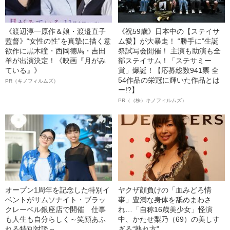
《渡辺淳一原作＆娘・渡邉直子
《祝59歳》日本中の【ステイサ
監督》“女性の性”を真摯に描く意
ム愛】が大暴走！ “勝手に”生誕
欲作に黒木瞳・西岡德馬・吉田
祭試写会開催！ 主演も助演も全
羊が出演決定！《映画『月がみ
部ステイサム！「ステサミー
ている』》
賞」爆誕！【応募総数941票 全
54作品の栄冠に輝いた作品とは
PR（キノフィルムズ）
ー!?】
PR（（株）キノフィルムズ）
オープン1周年を記念した特別イ
ヤクザ顔負けの「血みどろ情
ベントがサムソナイト・ブラッ
事」豊満な身体を舐めまわさ
クレーベル銀座店で開催 仕事
れ…「自称16歳美少女」怪演
も人生も自分らしく～笑顔あふ
中、かたせ梨乃（69）の美しす
れる特別対談～
ぎる“熟れ方”